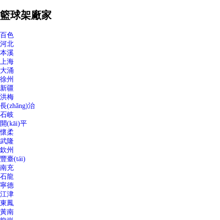
籃球架廠家
百色
河北
本溪
上海
大涌
徐州
新疆
洪梅
長(zhǎng)治
石岐
開(kāi)平
懷柔
武隆
欽州
豐臺(tái)
南充
石龍
寧德
江津
東鳳
黃南