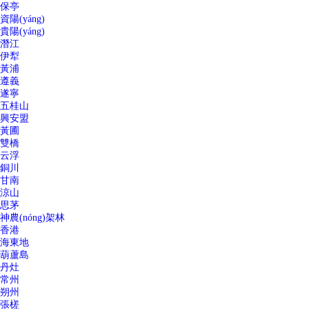
保亭
資陽(yáng)
貴陽(yáng)
潛江
伊犁
黃浦
遵義
遂寧
五桂山
興安盟
黃圃
雙橋
云浮
銅川
甘南
涼山
思茅
神農(nóng)架林
香港
海東地
葫蘆島
丹灶
常州
朔州
張槎