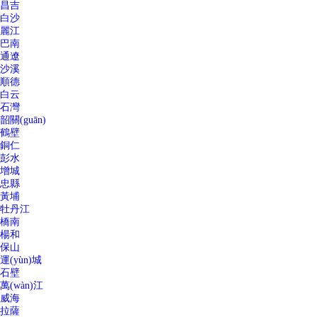
昌吉
白沙
麗江
巴南
通遼
沙溪
順德
白云
石灣
韶關(guān)
鶴壁
銅仁
彭水
增城
忠縣
黃埔
牡丹江
橋南
楊和
保山
運(yùn)城
石壁
萬(wàn)江
威海
拉薩