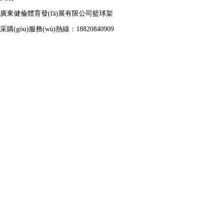
廣東健倫體育發(fā)展有限公司籃球架
采購(gòu)服務(wù)熱線：18820840909