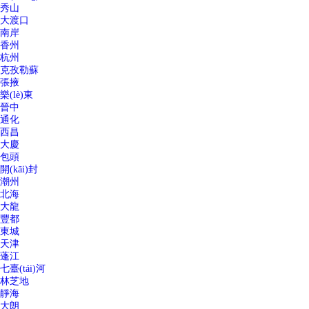
秀山
大渡口
南岸
香州
杭州
克孜勒蘇
張掖
樂(lè)東
晉中
通化
西昌
大慶
包頭
開(kāi)封
潮州
北海
大龍
豐都
東城
天津
蓬江
七臺(tái)河
林芝地
靜海
大朗