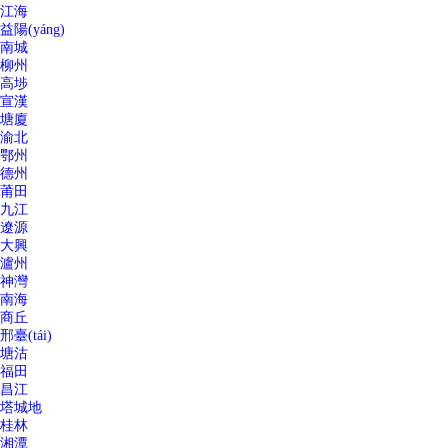
江海
益陽(yáng)
南城
柳州
高埗
宣漢
塘廈
渝北
鄂州
德州
莆田
九江
遼源
大興
瀘州
神灣
南海
商丘
邢臺(tái)
塘沽
福田
昌江
塔城地
桂林
湘潭