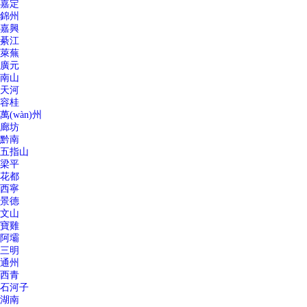
嘉定
錦州
嘉興
綦江
萊蕪
廣元
南山
天河
容桂
萬(wàn)州
廊坊
黔南
五指山
梁平
花都
西寧
景德
文山
寶雞
阿壩
三明
通州
西青
石河子
湖南