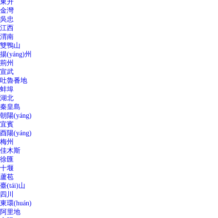
東升
金灣
吳忠
江西
渭南
雙鴨山
揚(yáng)州
荊州
宣武
吐魯番地
蚌埠
湖北
秦皇島
朝陽(yáng)
宜賓
酉陽(yáng)
梅州
佳木斯
徐匯
十堰
蘆苞
臺(tái)山
四川
東環(huán)
阿里地