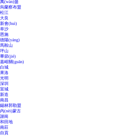
萬(wàn)盛
烏蘭察布盟
松江
大良
新會(huì)
阜沙
恩施
德陽(yáng)
馬鞍山
坪山
畢節(jié)
嘉峪關(guān)
白城
果洛
光明
深圳
宣城
新造
南昌
錫林郭勒盟
內(nèi)蒙古
謝崗
和田地
南莊
自貢