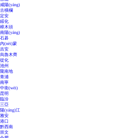
咸陽(yáng)
古橫欄
定安
綏化
樟木頭
南陽(yáng)
石碁
內(nèi)蒙
吉安
烏魯木齊
從化
池州
隴南地
青浦
南寧
中衛(wèi)
昆明
臨汾
三亞
陽(yáng)江
雅安
港口
黔西南
崇文
合肥