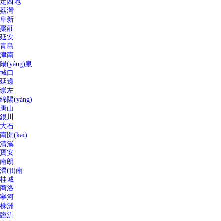
定西地
荔灣
阜新
棗莊
延安
青島
津南
陽(yáng)泉
城口
延邊
崇左
綿陽(yáng)
唐山
銀川
大石
南開(kāi)
清溪
寶安
南朗
濟(jì)南
桂城
商洛
寧河
株洲
臨沂