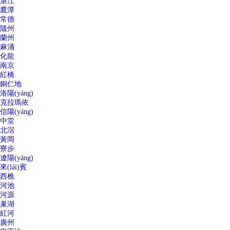
湛江
鷹潭
常德
隨州
蘭州
麻涌
化龍
南京
紅橋
銅仁地
洛陽(yáng)
克拉瑪依
信陽(yáng)
中堂
北滘
黃岡
寮步
遼陽(yáng)
來(lái)賓
西樵
河池
河源
巢湖
紅河
廣州