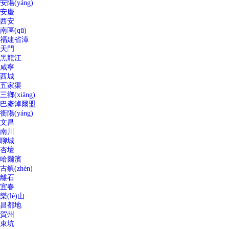
安陽(yáng)
安慶
西安
南區(qū)
福建省漳
天門
黑龍江
咸寧
西城
五家渠
三鄉(xiāng)
巴彥淖爾盟
衡陽(yáng)
文昌
南川
聊城
杏壇
哈爾濱
古鎮(zhèn)
離石
宜春
樂(lè)山
昌都地
賀州
東坑