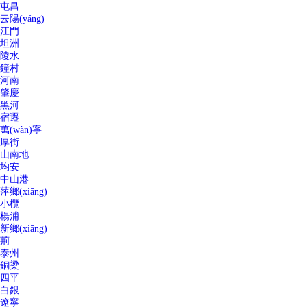
屯昌
云陽(yáng)
江門
坦洲
陵水
鐘村
河南
肇慶
黑河
宿遷
萬(wàn)寧
厚街
山南地
均安
中山港
萍鄉(xiāng)
小欖
楊浦
新鄉(xiāng)
荊
泰州
銅梁
四平
白銀
遼寧