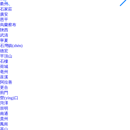
衢州
石家莊
廣安
恩平
烏蘭察布
陜西
武清
寧夏
石灣鎮(zhèn)
德宏
平頂山
石樓
荷城
亳州
巫溪
阿拉善
更合
荊門
營(yíng)口
菏澤
崇明
南通
貴州
鳳崗
茶山