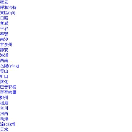
密云
呼和浩特
東區(qū)
日照
孝感
平谷
奉賢
南沙
甘孜州
靜安
洛浦
西南
岳陽(yáng)
璧山
虹口
懷化
巴音郭楞
齊齊哈爾
鄭州
祖廟
合川
河西
烏海
達(dá)州
天水