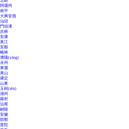
北碚
阿壩州
南平
大興安嶺
汕頭
門頭溝
吉林
安康
黃江
安順
榆林
濮陽(yáng)
永州
東麗
黃山
康定
山東
玉樹(shù)
湖州
羅村
汕尾
銅陵
安徽
邯鄲
普陀