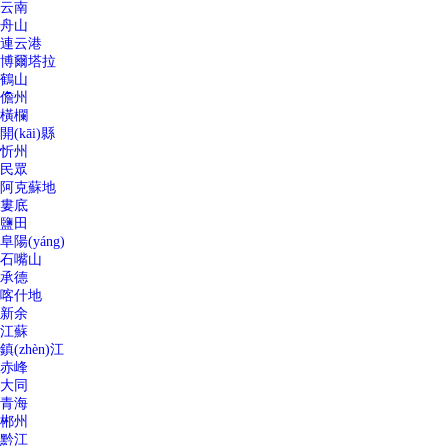
云南
舟山
連云港
博爾塔拉
鶴山
儋州
橫欄
開(kāi)縣
忻州
民眾
阿克蘇地
婁底
鹽田
阜陽(yáng)
石嘴山
承德
喀什地
新余
江蘇
鎮(zhèn)江
赤峰
大同
青海
郴州
黔江