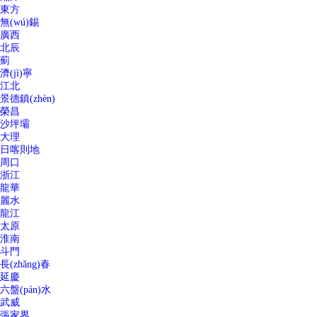
東方
無(wú)錫
廣西
北辰
薊
濟(jì)寧
江北
景德鎮(zhèn)
榮昌
沙坪壩
大理
日喀則地
周口
浙江
龍華
麗水
龍江
太原
淮南
斗門
長(zhǎng)春
延慶
六盤(pán)水
武威
張家界