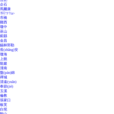
企石
馬爾康
?？?/a>
市橋
雞西
瓊中
巫山
薊縣
金昌
錫林郭勒
長(zhǎng)安
瓊海
上饒
龍巖
潼南
盤(pán)錦
禪城
清遠(yuǎn)
奉節(jié)
玉溪
倫教
張家口
板芙
白坭
鞍山