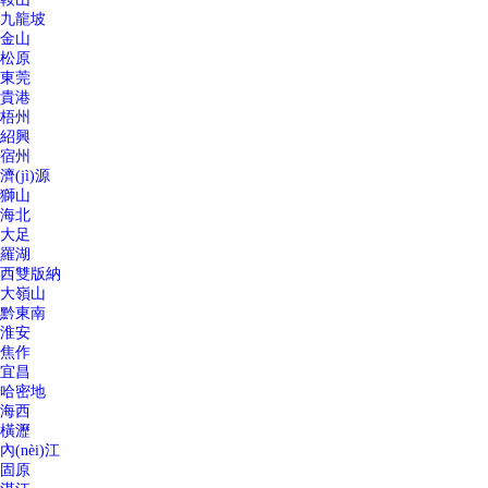
九龍坡
金山
松原
東莞
貴港
梧州
紹興
宿州
濟(jì)源
獅山
海北
大足
羅湖
西雙版納
大嶺山
黔東南
淮安
焦作
宜昌
哈密地
海西
橫瀝
內(nèi)江
固原