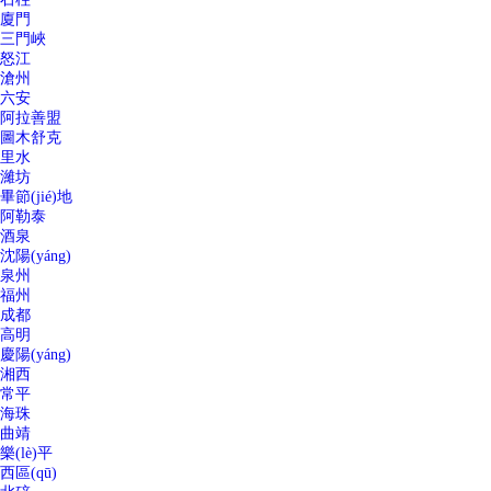
廈門
三門峽
怒江
滄州
六安
阿拉善盟
圖木舒克
里水
濰坊
畢節(jié)地
阿勒泰
酒泉
沈陽(yáng)
泉州
福州
成都
高明
慶陽(yáng)
湘西
常平
海珠
曲靖
樂(lè)平
西區(qū)