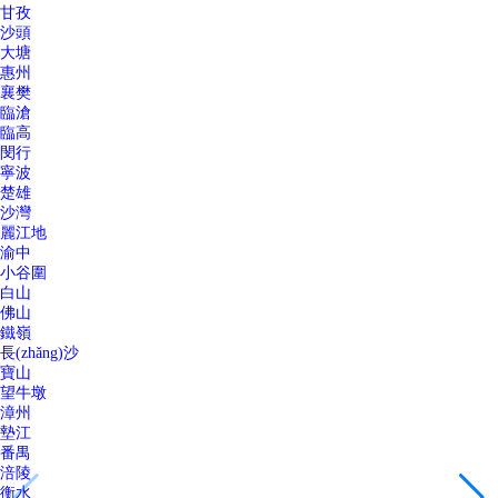
甘孜
沙頭
大塘
惠州
襄樊
臨滄
臨高
閔行
寧波
楚雄
沙灣
麗江地
渝中
小谷圍
白山
佛山
鐵嶺
長(zhǎng)沙
寶山
望牛墩
漳州
墊江
番禺
涪陵
衡水