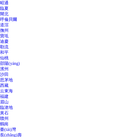
昭通
臨夏
閘北
呼倫貝爾
道滘
撫州
寶坻
迪慶
勒流
和平
仙桃
邵陽(yáng)
濱州
沙田
思茅地
西藏
云東海
福建
眉山
臨滄地
黃石
贛州
鶴崗
臺(tái)灣
長(zhǎng)壽