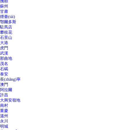
撫順
蘇州
甘肅
煙臺(tái)
鄂爾多斯
駐馬店
攀枝花
石景山
大港
虎門
武漢
那曲地
茂名
石碣
泰安
長(zhǎng)寧
澳門
阿拉爾
許昌
大興安嶺地
南村
重慶
溫州
永川
明城