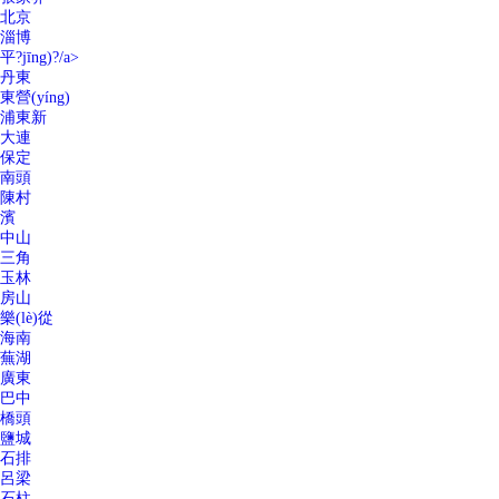
北京
淄博
平?jīng)?/a>
丹東
東營(yíng)
浦東新
大連
保定
南頭
陳村
濱
中山
三角
玉林
房山
樂(lè)從
海南
蕪湖
廣東
巴中
橋頭
鹽城
石排
呂梁
石柱