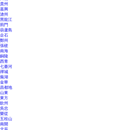
貴州
嘉興
滄州
黑龍江
荊門
葫蘆島
企石
鄭州
張槎
南海
銅陵
西青
七臺河
禪城
蕪湖
金華
昌都地
山東
東方
欽州
吳忠
樂從
五桂山
南開
北辰