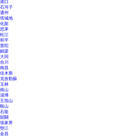
港口
石河子
通州
塔城地
化龍
思茅
松江
和平
普陀
銅梁
大同
合川
南昌
佳木斯
克孜勒蘇
玉林
南山
淄博
五指山
鞍山
石龍
韶關
張家界
墊江
金昌