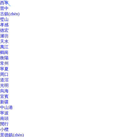
西寧
晉中
古鎮(zhèn)
璧山
孝感
德宏
濰坊
天水
萬江
鶴崗
衡陽
常州
寧夏
周口
道滘
光明
烏海
宜賓
新疆
中山港
寧波
南頭
閔行
小欖
景德鎮(zhèn)