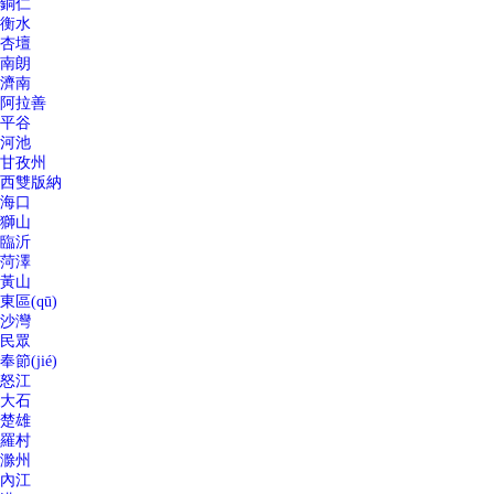
銅仁
衡水
杏壇
南朗
濟南
阿拉善
平谷
河池
甘孜州
西雙版納
海口
獅山
臨沂
菏澤
黃山
東區(qū)
沙灣
民眾
奉節(jié)
怒江
大石
楚雄
羅村
滁州
內江