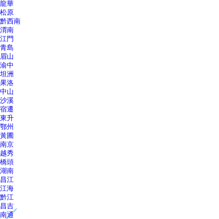
龍華
松原
黔西南
渭南
江門
青島
眉山
渝中
坦洲
果洛
中山
沙溪
宿遷
東升
鄂州
黃圃
南京
越秀
橋頭
湖南
昌江
江海
黔江
昌吉
南通