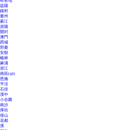
哈密地
益陽
鐘村
臺州
綦江
資陽
開封
澳門
西城
邢臺
安順
榆林
麻涌
浙江
南區(qū)
恩施
平涼
石排
漢中
小谷圍
南沙
厚街
保山
花都
濱