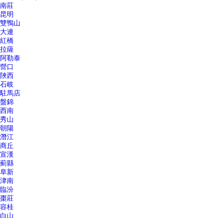
南莊
昆明
雙鴨山
大連
紅橋
拉薩
阿勒泰
營口
陜西
石岐
駐馬店
盤錦
西南
秀山
朝陽
潛江
商丘
宣漢
薊縣
阜新
津南
臨汾
棗莊
容桂
白山