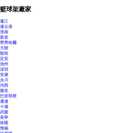
籃球架廠家
蓬江
連云港
淮南
新造
齊齊哈爾
大朗
龍崗
定安
池州
深圳
安康
永川
河西
雅安
巴音郭楞
通遼
十堰
武隆
長寧
徐匯
無錫