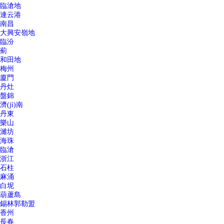
臨滄地
連云港
南昌
大興安嶺地
臨汾
薊
和田地
梅州
廈門
丹灶
盤錦
濟(jì)南
丹東
樂山
濰坊
海珠
臨滄
浙江
石柱
麻涌
白坭
葫蘆島
錫林郭勒盟
香州
長春