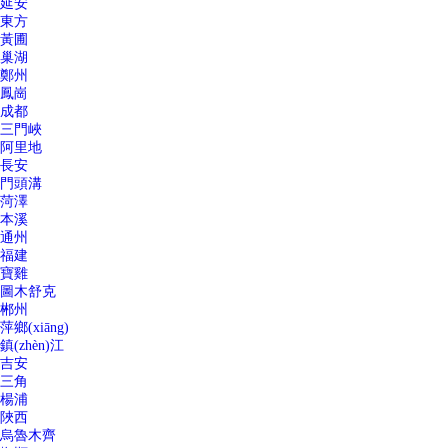
延安
東方
黃圃
巢湖
鄭州
鳳崗
成都
三門峽
阿里地
長安
門頭溝
菏澤
本溪
通州
福建
寶雞
圖木舒克
郴州
萍鄉(xiāng)
鎮(zhèn)江
吉安
三角
楊浦
陜西
烏魯木齊