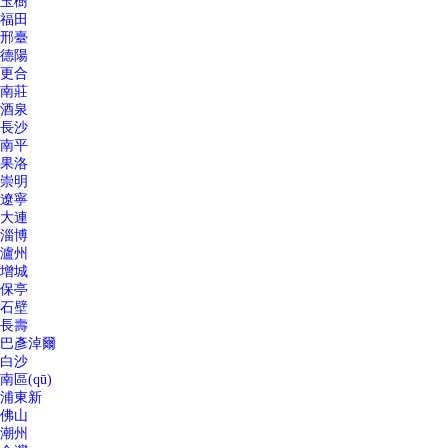
玉樹
福田
邢臺
德陽
更合
南莊
酒泉
長沙
南平
果洛
崇明
遼寧
大連
淄博
瀘州
增城
保亭
石壁
長壽
巴彥淖爾
白沙
南區(qū)
浦東新
佛山
潮州