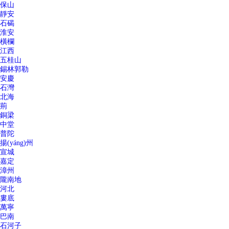
保山
靜安
石碣
淮安
橫欄
江西
五桂山
錫林郭勒
安慶
石灣
北海
荊
銅梁
中堂
普陀
揚(yáng)州
宣城
嘉定
漳州
隴南地
河北
婁底
萬寧
巴南
石河子