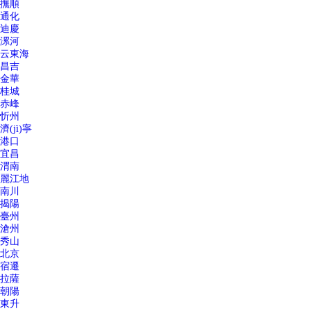
撫順
通化
迪慶
漯河
云東海
昌吉
金華
桂城
赤峰
忻州
濟(jì)寧
港口
宜昌
渭南
麗江地
南川
揭陽
臺州
滄州
秀山
北京
宿遷
拉薩
朝陽
東升