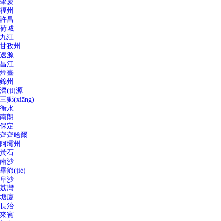
肇慶
福州
許昌
荷城
九江
甘孜州
遼源
昌江
煙臺
錦州
濟(jì)源
三鄉(xiāng)
衡水
南朗
保定
齊齊哈爾
阿壩州
黃石
南沙
畢節(jié)
阜沙
荔灣
塘廈
長治
來賓