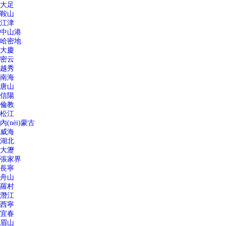
大足
鞍山
江津
中山港
哈密地
大慶
密云
越秀
南海
唐山
信陽
倫教
松江
內(nèi)蒙古
威海
湖北
大瀝
張家界
長寧
舟山
羅村
潛江
西寧
宜春
眉山