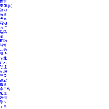
榆林
奉節(jié)
祖廟
海西
吳忠
羅湖
閔行
洛陽
濱
衡陽
蚌埠
江蘇
張掖
閘北
西樵
勒流
薊縣
三亞
德宏
廣西
秦皇島
延慶
溫州
崇左
金昌