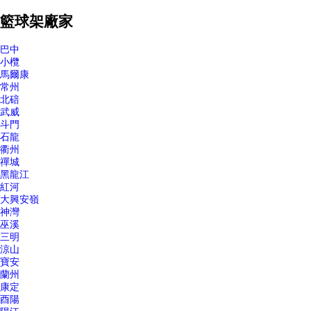
籃球架廠家
巴中
小欖
馬爾康
常州
北碚
武威
斗門
石龍
衢州
禪城
黑龍江
紅河
大興安嶺
神灣
巫溪
三明
涼山
寶安
蘭州
康定
酉陽