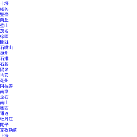
十堰
紹興
豐臺
商丘
璧山
茂名
徐匯
開縣
石嘴山
撫州
石排
石碁
陽泉
均安
亳州
阿拉善
南寧
企石
南山
雞西
通遼
牡丹江
開平
克孜勒蘇
上海