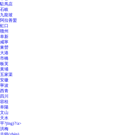
駐馬店
石岐
九龍坡
阿拉善盟
虹口
贛州
阜新
咸寧
東營
大港
市橋
板芙
黃埔
五家渠
安徽
寧波
西青
四川
容桂
阜陽
文山
天水
平?jīng)?/a>
洪梅
古鎮(zhèn)