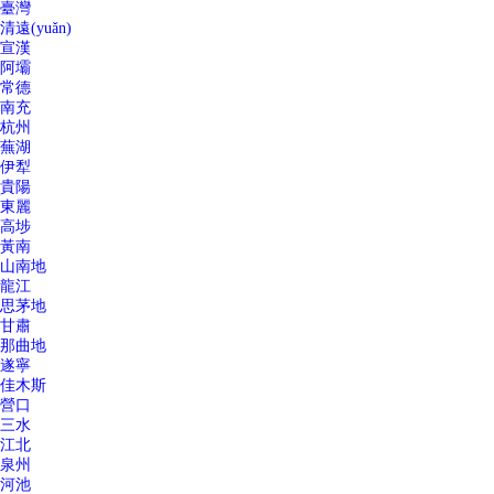
臺灣
清遠(yuǎn)
宣漢
阿壩
常德
南充
杭州
蕪湖
伊犁
貴陽
東麗
高埗
黃南
山南地
龍江
思茅地
甘肅
那曲地
遂寧
佳木斯
營口
三水
江北
泉州
河池