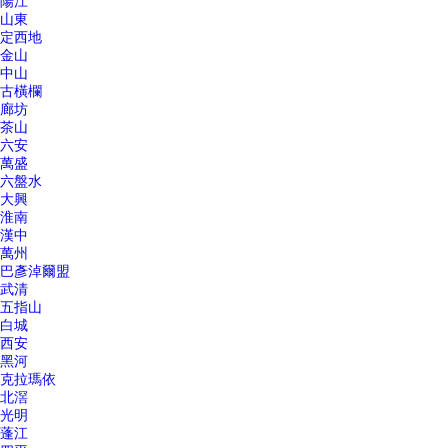
陽江
山東
定西地
金山
中山
古橫欄
廊坊
茶山
六安
萬盛
六盤水
大興
淮南
漢中
萬州
巴彥淖爾盟
武清
五指山
白城
西安
黑河
克拉瑪依
北滘
光明
蓬江