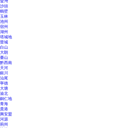
金灣
沙頭
鶴壁
玉林
池州
宿州
湖州
塔城地
晉城
白山
大朗
臺山
黔西南
天河
銀川
汕尾
寧德
大塘
渝北
銅仁地
青海
貴港
興安盟
河源
荊州