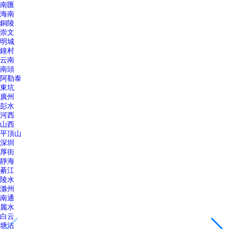
南匯
海南
銅陵
崇文
明城
鐘村
云南
南頭
阿勒泰
東坑
廣州
彭水
河西
山西
平頂山
深圳
厚街
靜海
綦江
陵水
滁州
南通
麗水
白云
塘沽