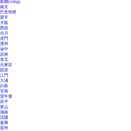
新鄉(xiāng)
南京
巴音郭楞
梁平
大龍
西昌
合川
虎門
濱州
渝中
吉林
淮北
石家莊
固原
江門
大涌
白銀
甘南
望牛墩
昌平
黃山
湖南
沈陽
嘉興
賀州