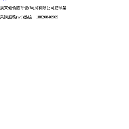
廣東健倫體育發(fā)展有限公司籃球架
采購服務(wù)熱線：18820840909