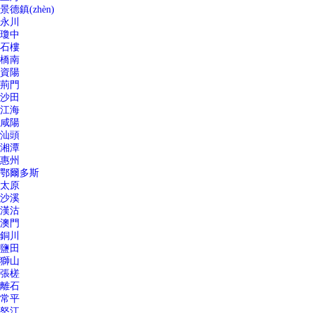
景德鎮(zhèn)
永川
瓊中
石樓
橋南
資陽
荊門
沙田
江海
咸陽
汕頭
湘潭
惠州
鄂爾多斯
太原
沙溪
漢沽
澳門
銅川
鹽田
獅山
張槎
離石
常平
怒江