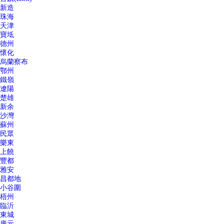
新造
珠海
天津
寶坻
德州
懷化
烏蘭察布
鄂州
鐵嶺
遼陽
楚雄
新余
沙灣
蘇州
民眾
樂東
上饒
豐都
雅安
昌都地
小谷圍
梧州
臨沂
東城
廣元