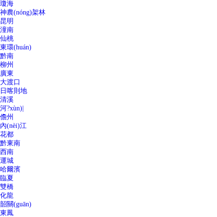
瓊海
神農(nóng)架林
昆明
潼南
仙桃
東環(huán)
黔南
柳州
廣東
大渡口
日喀則地
清溪
河?xùn)|
儋州
內(nèi)江
花都
黔東南
西南
運城
哈爾濱
臨夏
雙橋
化龍
韶關(guān)
東鳳