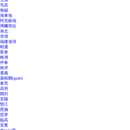
屯昌
無錫
海東地
阿克蘇地
博爾塔拉
海北
杏壇
福建省漳
昭通
新會
株洲
伊春
南岸
遵義
嘉峪關(guān)
東莞
高明
開封
安陽
墊江
恩施
思茅
臨高
宜賓