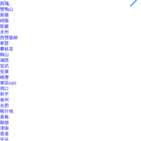
西城
雙鴨山
新疆
綿陽
龍巖
永州
西雙版納
奉賢
攀枝花
鶴山
湘西
宣武
安康
橫瀝
東區(qū)
周口
和平
泰州
合肥
喀什地
萊蕪
順德
津南
香港
平谷