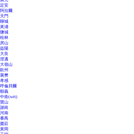
定安
阿拉爾
天門
聊城
黃浦
鹽城
桂林
房山
益陽
大良
澄邁
大嶺山
欽州
襄樊
孝感
呼倫貝爾
順義
中衛(wèi)
寶山
謝崗
河南
番禺
棗莊
黃岡