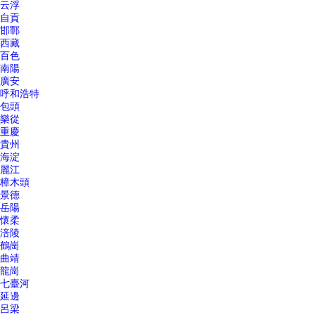
云浮
自貢
邯鄲
西藏
百色
南陽
廣安
呼和浩特
包頭
樂從
重慶
貴州
海淀
麗江
樟木頭
景德
岳陽
懷柔
涪陵
鶴崗
曲靖
龍崗
七臺河
延邊
呂梁