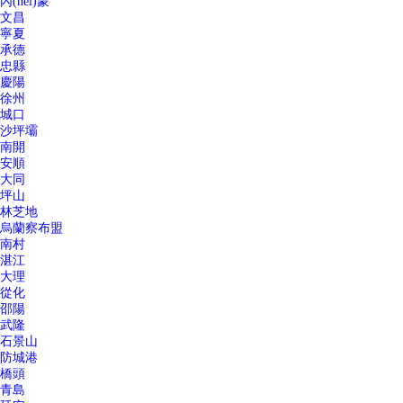
內(nèi)蒙
文昌
寧夏
承德
忠縣
慶陽
徐州
城口
沙坪壩
南開
安順
大同
坪山
林芝地
烏蘭察布盟
南村
湛江
大理
從化
邵陽
武隆
石景山
防城港
橋頭
青島