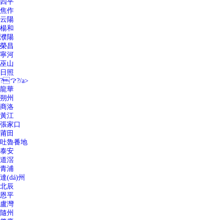
四平
焦作
云陽
楊和
濮陽
榮昌
寧河
巫山
日照
?？?/a>
龍華
朔州
商洛
黃江
張家口
莆田
吐魯番地
泰安
道滘
青浦
達(dá)州
北辰
恩平
盧灣
隨州