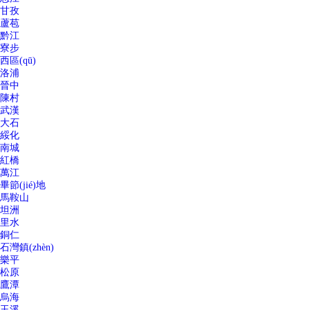
甘孜
蘆苞
黔江
寮步
西區(qū)
洛浦
晉中
陳村
武漢
大石
綏化
南城
紅橋
萬江
畢節(jié)地
馬鞍山
坦洲
里水
銅仁
石灣鎮(zhèn)
樂平
松原
鷹潭
烏海
玉溪