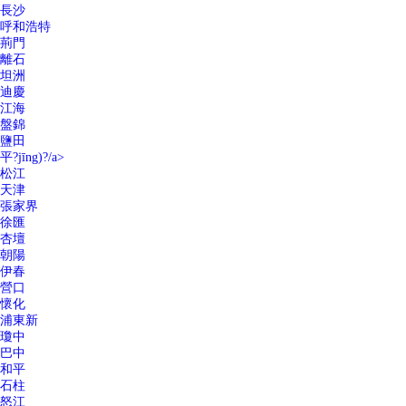
長沙
呼和浩特
荊門
離石
坦洲
迪慶
江海
盤錦
鹽田
平?jīng)?/a>
松江
天津
張家界
徐匯
杏壇
朝陽
伊春
營口
懷化
浦東新
瓊中
巴中
和平
石柱
怒江