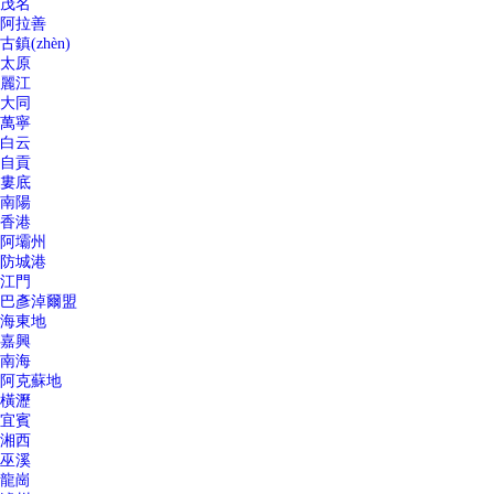
茂名
阿拉善
古鎮(zhèn)
太原
麗江
大同
萬寧
白云
自貢
婁底
南陽
香港
阿壩州
防城港
江門
巴彥淖爾盟
海東地
嘉興
南海
阿克蘇地
橫瀝
宜賓
湘西
巫溪
龍崗