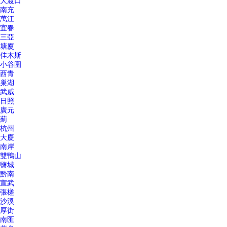
大渡口
南充
萬江
宜春
三亞
塘廈
佳木斯
小谷圍
西青
巢湖
武威
日照
廣元
薊
杭州
大慶
南岸
雙鴨山
鹽城
黔南
宣武
張槎
沙溪
厚街
南匯