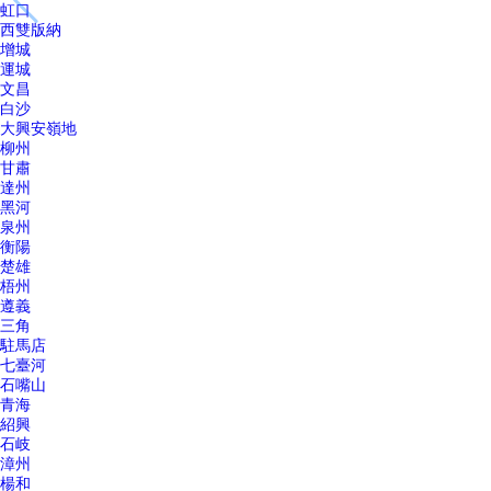
虹口
西雙版納
增城
運城
文昌
白沙
大興安嶺地
柳州
甘肅
達州
黑河
泉州
衡陽
楚雄
梧州
遵義
三角
駐馬店
七臺河
石嘴山
青海
紹興
石岐
漳州
楊和