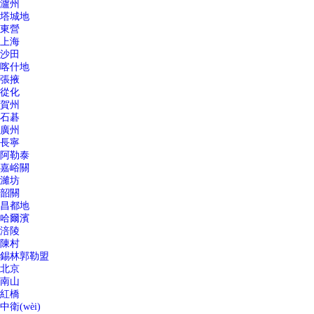
瀘州
塔城地
東營
上海
沙田
喀什地
張掖
從化
賀州
石碁
廣州
長寧
阿勒泰
嘉峪關
濰坊
韶關
昌都地
哈爾濱
涪陵
陳村
錫林郭勒盟
北京
南山
紅橋
中衛(wèi)