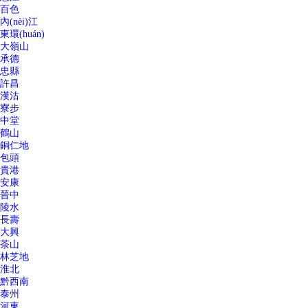
百色
內(nèi)江
東環(huán)
大嶺山
承德
忠縣
許昌
漢沽
寮步
中堂
鶴山
銅仁地
包頭
貴港
安康
晉中
陵水
長壽
大興
茶山
林芝地
淮北
黔西南
泰州
河東