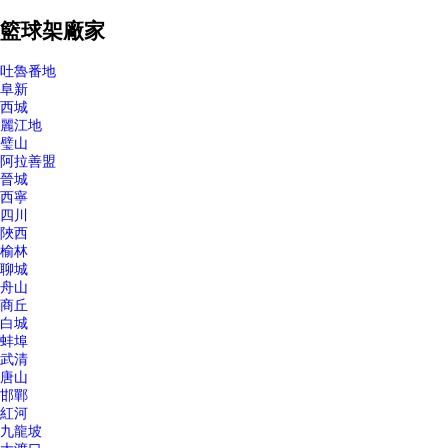
籃球架廠家
吐魯番地
阜新
西城
麗江地
璧山
阿拉善盟
晉城
西寧
四川
陜西
榆林
聊城
舟山
商丘
白城
蚌埠
武清
唐山
邯鄲
紅河
九龍坡