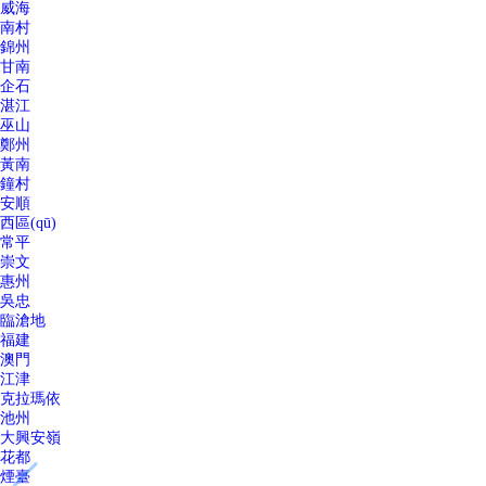
威海
南村
錦州
甘南
企石
湛江
巫山
鄭州
黃南
鐘村
安順
西區(qū)
常平
崇文
惠州
吳忠
臨滄地
福建
澳門
江津
克拉瑪依
池州
大興安嶺
花都
煙臺