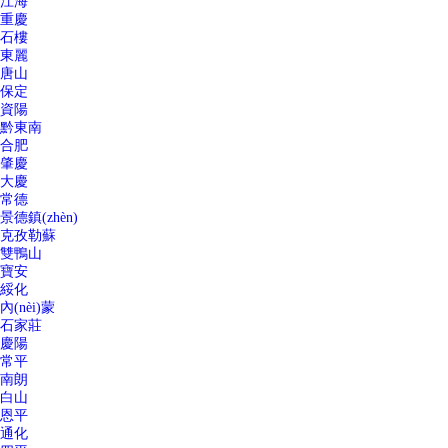
江海
重慶
石樓
東麗
唐山
保定
資陽
黔東南
合肥
肇慶
大慶
常德
景德鎮(zhèn)
克孜勒蘇
雙鴨山
寶安
綏化
內(nèi)蒙
石家莊
慶陽
常平
南朗
白山
恩平
通化