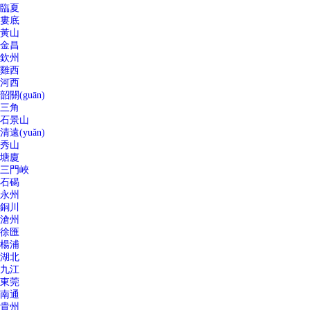
臨夏
婁底
黃山
金昌
欽州
雞西
河西
韶關(guān)
三角
石景山
清遠(yuǎn)
秀山
塘廈
三門峽
石碣
永州
銅川
滄州
徐匯
楊浦
湖北
九江
東莞
南通
貴州