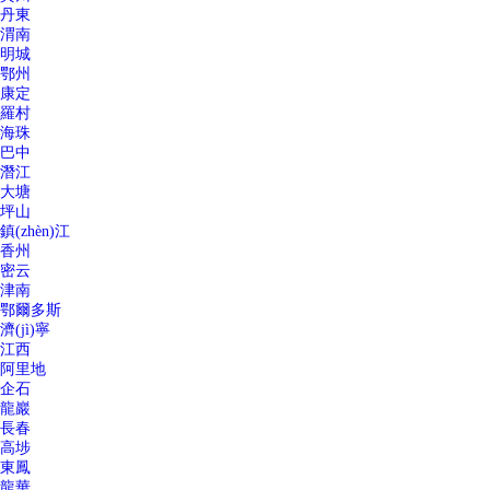
丹東
渭南
明城
鄂州
康定
羅村
海珠
巴中
潛江
大塘
坪山
鎮(zhèn)江
香州
密云
津南
鄂爾多斯
濟(jì)寧
江西
阿里地
企石
龍巖
長春
高埗
東鳳
龍華