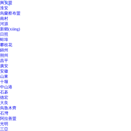
興安盟
淮安
烏蘭察布盟
南村
河源
新鄉(xiāng)
日照
蚌埠
攀枝花
錦州
朔州
昌平
廣安
安徽
山東
十堰
中山港
石碁
德宏
大良
烏魯木齊
石灣
阿拉善盟
光明
三亞