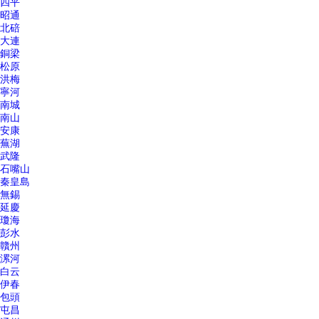
四平
昭通
北碚
大連
銅梁
松原
洪梅
寧河
南城
南山
安康
蕪湖
武隆
石嘴山
秦皇島
無錫
延慶
瓊海
彭水
贛州
漯河
白云
伊春
包頭
屯昌