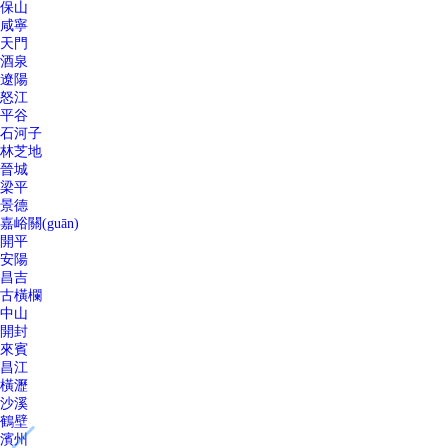
保山
咸寧
天門
酒泉
遼陽
怒江
平谷
石河子
林芝地
晉城
梁平
景德
嘉峪關(guān)
開平
安陽
昌吉
古橫欄
中山
開封
來賓
昌江
橫瀝
沙溪
鶴壁
濱州