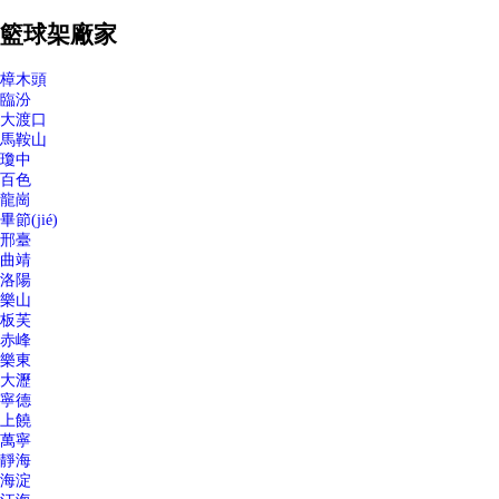
籃球架廠家
樟木頭
臨汾
大渡口
馬鞍山
瓊中
百色
龍崗
畢節(jié)
邢臺
曲靖
洛陽
樂山
板芙
赤峰
樂東
大瀝
寧德
上饒
萬寧
靜海
海淀