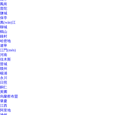
鳳崗
普陀
鹽城
保亭
萬(wàn)江
聊城
鶴山
鐘村
哈密地
遼寧
江門(mén)
河南
佳木斯
晉城
贛州
楊浦
永川
日照
銅仁
黃圃
烏蘭察布盟
肇慶
江西
阿里地
滄州