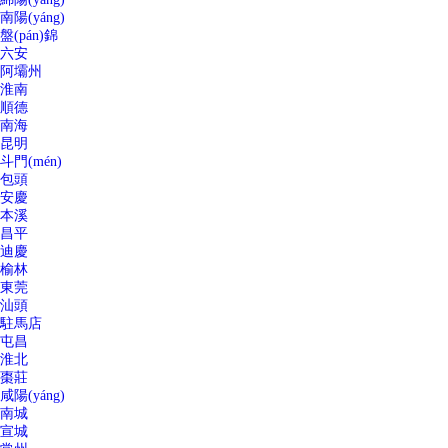
南陽(yáng)
盤(pán)錦
六安
阿壩州
淮南
順德
南海
昆明
斗門(mén)
包頭
安慶
本溪
昌平
迪慶
榆林
東莞
汕頭
駐馬店
屯昌
淮北
棗莊
咸陽(yáng)
南城
宣城