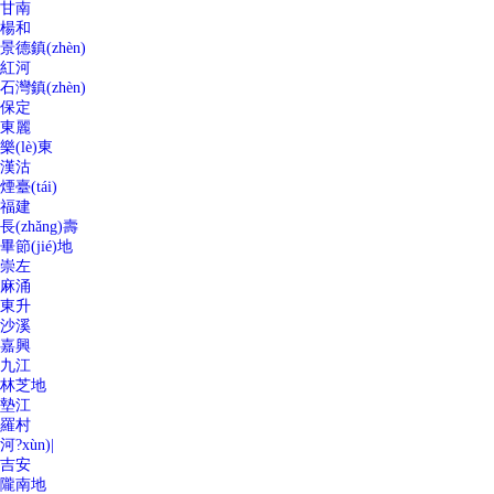
甘南
楊和
景德鎮(zhèn)
紅河
石灣鎮(zhèn)
保定
東麗
樂(lè)東
漢沽
煙臺(tái)
福建
長(zhǎng)壽
畢節(jié)地
崇左
麻涌
東升
沙溪
嘉興
九江
林芝地
墊江
羅村
河?xùn)|
吉安
隴南地