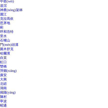
中衛(wèi)
道滘
神農(nóng)架林
麗江
克拉瑪依
思茅地
薊
呼和浩特
里水
石嘴山
門(mén)頭溝
圖木舒克
哈爾濱
自貢
虹口
雙橋
萍鄉(xiāng)
廣安
大興
北碚
湖南
揭陽(yáng)
陳村
寧波
昭通