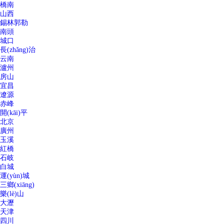
橋南
山西
錫林郭勒
南頭
城口
長(zhǎng)治
云南
瀘州
房山
宜昌
遼源
赤峰
開(kāi)平
北京
廣州
玉溪
紅橋
石岐
白城
運(yùn)城
三鄉(xiāng)
樂(lè)山
大瀝
天津
四川