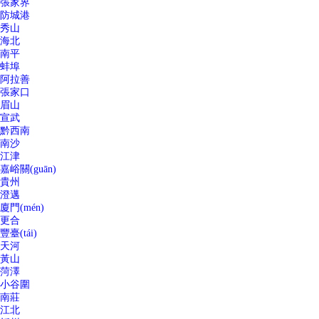
張家界
防城港
秀山
海北
南平
蚌埠
阿拉善
張家口
眉山
宣武
黔西南
南沙
江津
嘉峪關(guān)
貴州
澄邁
廈門(mén)
更合
豐臺(tái)
天河
黃山
菏澤
小谷圍
南莊
江北