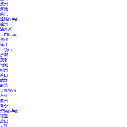
濱州
河池
吳忠
遼陽(yáng)
徐州
浦東新
天門(mén)
焦作
蓬江
平頂山
沙灣
茂名
增城
郴州
茶山
武隆
龍華
大興安嶺
石柱
隨州
新余
資陽(yáng)
宿遷
唐山
云浮