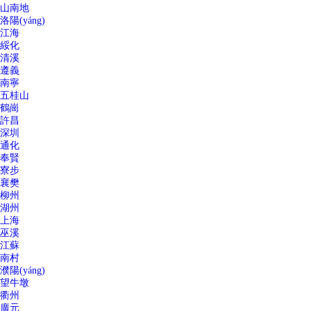
山南地
洛陽(yáng)
江海
綏化
清溪
遵義
南寧
五桂山
鶴崗
許昌
深圳
通化
奉賢
寮步
襄樊
柳州
湖州
上海
巫溪
江蘇
南村
濮陽(yáng)
望牛墩
衢州
廣元