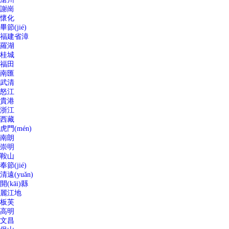
謝崗
懷化
畢節(jié)
福建省漳
羅湖
桂城
福田
南匯
武清
怒江
貴港
浙江
西藏
虎門(mén)
南朗
崇明
鞍山
奉節(jié)
清遠(yuǎn)
開(kāi)縣
麗江地
板芙
高明
文昌