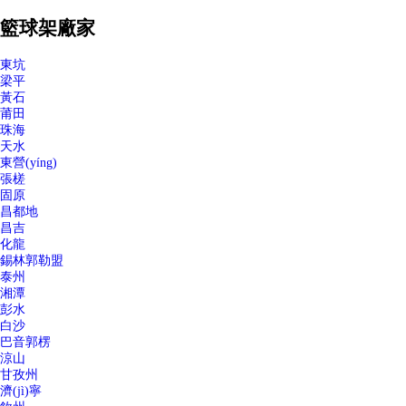
籃球架廠家
東坑
梁平
黃石
莆田
珠海
天水
東營(yíng)
張槎
固原
昌都地
昌吉
化龍
錫林郭勒盟
泰州
湘潭
彭水
白沙
巴音郭楞
涼山
甘孜州
濟(jì)寧