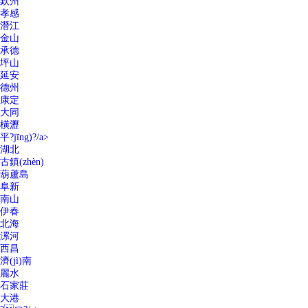
欽州
孝感
潛江
金山
承德
坪山
延安
德州
康定
大同
橫瀝
平?jīng)?/a>
湖北
古鎮(zhèn)
葫蘆島
阜新
南山
伊春
北海
漯河
西昌
濟(jì)南
麗水
石家莊
大港