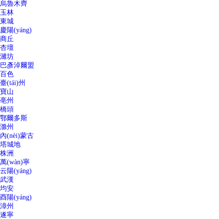
烏魯木齊
玉林
東城
慶陽(yáng)
商丘
杏壇
濰坊
巴彥淖爾盟
百色
臺(tái)州
寶山
亳州
橋頭
鄂爾多斯
滁州
內(nèi)蒙古
塔城地
株洲
萬(wàn)寧
云陽(yáng)
武漢
均安
酉陽(yáng)
漳州
遂寧