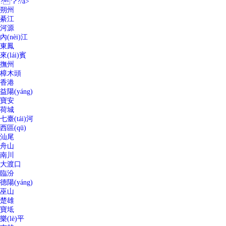
?？?/a>
朔州
綦江
河源
內(nèi)江
東鳳
來(lái)賓
撫州
樟木頭
香港
益陽(yáng)
寶安
荷城
七臺(tái)河
西區(qū)
汕尾
舟山
南川
大渡口
臨汾
德陽(yáng)
巫山
楚雄
寶坻
樂(lè)平