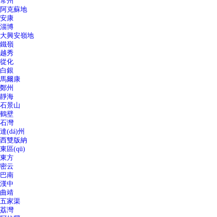
常州
阿克蘇地
安康
淄博
大興安嶺地
鐵嶺
越秀
從化
白銀
馬爾康
鄭州
靜海
石景山
鶴壁
石灣
達(dá)州
西雙版納
東區(qū)
東方
密云
巴南
漢中
曲靖
五家渠
荔灣