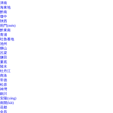
津南
海東地
黔南
瓊中
陜西
荊門(mén)
黔東南
青浦
吐魯番地
池州
獅山
呂梁
鹽田
婁底
陵水
牡丹江
商洛
常德
松原
神灣
銅川
安陽(yáng)
南開(kāi)
花都
金昌