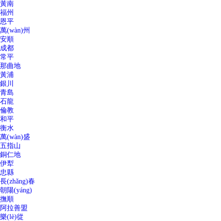
黃南
福州
恩平
萬(wàn)州
安順
成都
常平
那曲地
黃浦
銀川
青島
石龍
倫教
和平
衡水
萬(wàn)盛
五指山
銅仁地
伊犁
忠縣
長(zhǎng)春
朝陽(yáng)
撫順
阿拉善盟
樂(lè)從