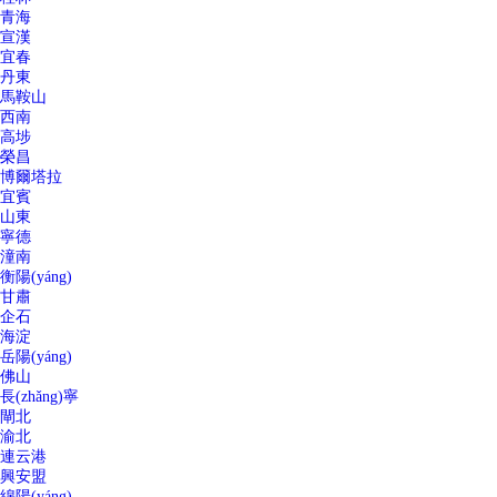
青海
宣漢
宜春
丹東
馬鞍山
西南
高埗
榮昌
博爾塔拉
宜賓
山東
寧德
潼南
衡陽(yáng)
甘肅
企石
海淀
岳陽(yáng)
佛山
長(zhǎng)寧
閘北
渝北
連云港
興安盟
綿陽(yáng)