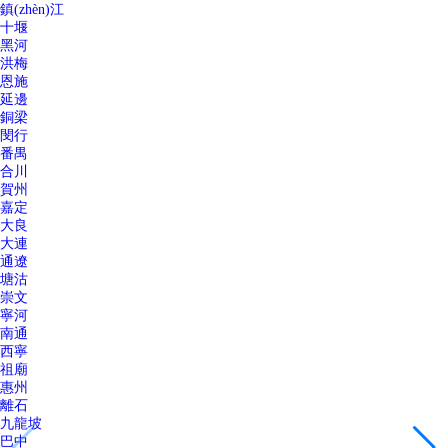
鎮(zhèn)江
十堰
黑河
洪梅
恩施
延邊
銅梁
閔行
番禺
合川
賀州
嘉定
大良
大連
通遼
塘沽
崇文
寧河
南通
西寧
祖廟
惠州
離石
九龍坡
巴中