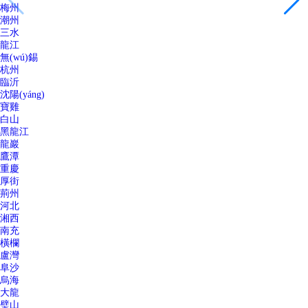
梅州
潮州
三水
龍江
無(wú)錫
杭州
臨沂
沈陽(yáng)
寶雞
白山
黑龍江
龍巖
鷹潭
重慶
厚街
荊州
河北
湘西
南充
橫欄
盧灣
阜沙
烏海
大龍
璧山