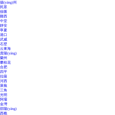
揚(yáng)州
民眾
徐匯
雞西
中堂
靜安
寧夏
港口
武威
石壁
云東海
貴陽(yáng)
蘭州
攀枝花
合肥
四平
拉薩
河西
萊蕪
三角
光明
阿壩
金灣
邵陽(yáng)
西樵