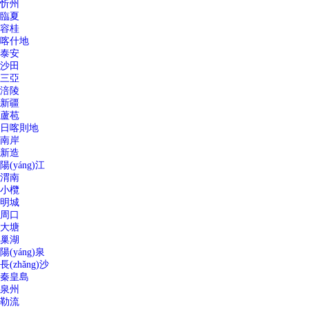
忻州
臨夏
容桂
喀什地
泰安
沙田
三亞
涪陵
新疆
蘆苞
日喀則地
南岸
新造
陽(yáng)江
渭南
小欖
明城
周口
大塘
巢湖
陽(yáng)泉
長(zhǎng)沙
秦皇島
泉州
勒流