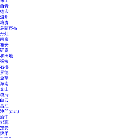
保山
西青
德宏
溫州
塘廈
烏蘭察布
丹灶
南京
雅安
延慶
和田地
張掖
石樓
景德
金華
海南
文山
瓊海
白云
昌江
澳門(mén)
渝中
邯鄲
定安
懷柔