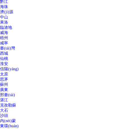
黔江
海珠
濟(jì)源
中山
果洛
臨滄地
威海
梧州
咸寧
臺(tái)灣
西城
仙桃
淮安
信陽(yáng)
太原
思茅
蘇州
廣東
邢臺(tái)
湛江
克孜勒蘇
大石
沙頭
內(nèi)蒙
東環(huán)