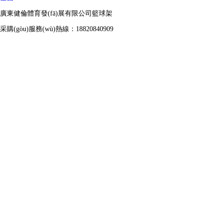
廣東健倫體育發(fā)展有限公司籃球架
采購(gòu)服務(wù)熱線：18820840909