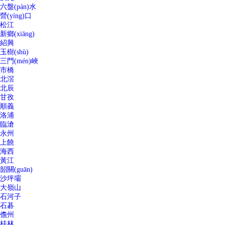
六盤(pán)水
營(yíng)口
松江
新鄉(xiāng)
紹興
玉樹(shù)
三門(mén)峽
市橋
北滘
北辰
甘孜
順義
洛浦
臨滄
永州
上饒
海西
黃江
韶關(guān)
沙坪壩
大嶺山
石河子
石碁
儋州
桂林