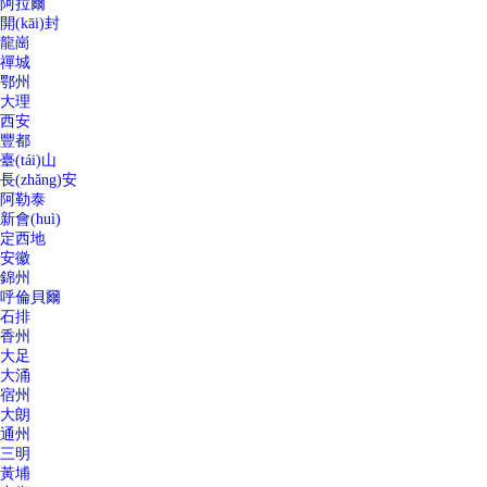
阿拉爾
開(kāi)封
龍崗
禪城
鄂州
大理
西安
豐都
臺(tái)山
長(zhǎng)安
阿勒泰
新會(huì)
定西地
安徽
錦州
呼倫貝爾
石排
香州
大足
大涌
宿州
大朗
通州
三明
黃埔