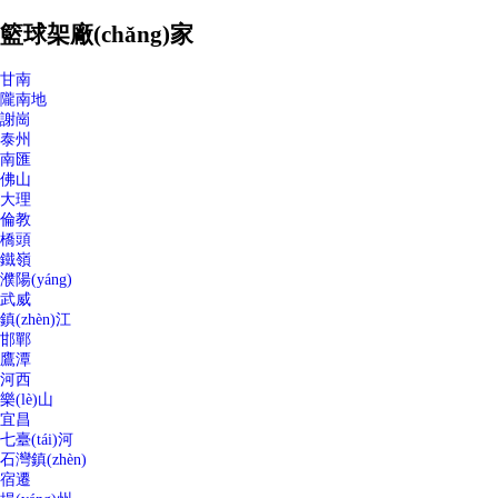
籃球架廠(chǎng)家
甘南
隴南地
謝崗
泰州
南匯
佛山
大理
倫教
橋頭
鐵嶺
濮陽(yáng)
武威
鎮(zhèn)江
邯鄲
鷹潭
河西
樂(lè)山
宜昌
七臺(tái)河
石灣鎮(zhèn)
宿遷