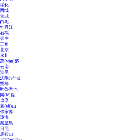
綏化
西城
晉城
白坭
牡丹江
石碣
崇左
三角
北京
永川
萬(wàn)盛
云南
汕尾
沈陽(yáng)
雙橋
吐魯番地
樂(lè)從
遼寧
臺(tái)山
張家界
瓊海
秦皇島
日照
馬鞍山
平?jīng)?/a>