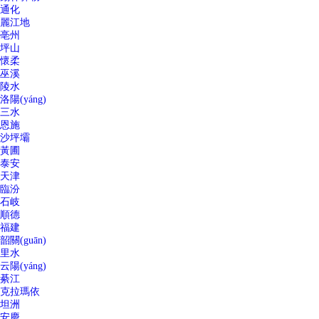
通化
麗江地
亳州
坪山
懷柔
巫溪
陵水
洛陽(yáng)
三水
恩施
沙坪壩
黃圃
泰安
天津
臨汾
石岐
順德
福建
韶關(guān)
里水
云陽(yáng)
綦江
克拉瑪依
坦洲
安慶