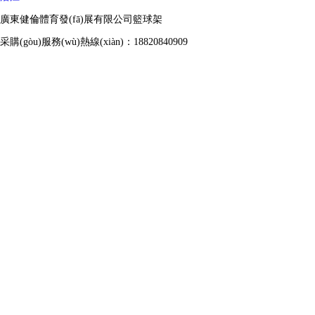
廣東健倫體育發(fā)展有限公司籃球架
采購(gòu)服務(wù)熱線(xiàn)：18820840909