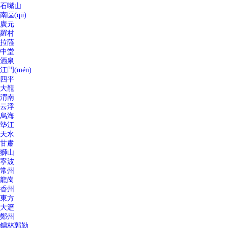
石嘴山
南區(qū)
廣元
羅村
拉薩
中堂
酒泉
江門(mén)
四平
大龍
渭南
云浮
烏海
墊江
天水
甘肅
獅山
寧波
常州
龍崗
香州
東方
大瀝
鄭州
錫林郭勒