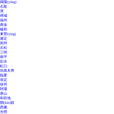
揭陽(yáng)
石龍
濱
禪城
福州
商洛
楊和
東營(yíng)
康定
荊州
石柱
三明
南平
彭水
虹口
烏魯木齊
臨夏
保定
徐州
阿壩
唐山
和田地
開(kāi)縣
西藏
光明