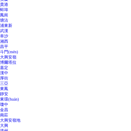
貴港
蚌埠
鳳崗
塘沽
浦東新
武漢
阜沙
湘西
昌平
斗門(mén)
大興安嶺
博爾塔拉
嘉定
漢中
厚街
三亞
東鳳
靜安
東環(huán)
瓊中
金昌
南莊
大興安嶺地
大興
溫州