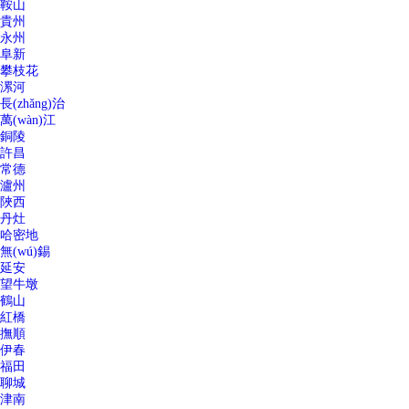
鞍山
貴州
永州
阜新
攀枝花
漯河
長(zhǎng)治
萬(wàn)江
銅陵
許昌
常德
瀘州
陜西
丹灶
哈密地
無(wú)錫
延安
望牛墩
鶴山
紅橋
撫順
伊春
福田
聊城
津南