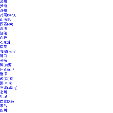
漳州
黃南
滁州
德陽(yáng)
山南地
西區(qū)
高明
涪陵
白云
石家莊
南岸
貴陽(yáng)
港口
張掖
濟(jì)源
阿克蘇地
湘潭
來(lái)賓
樂(lè)東
三鄉(xiāng)
宿州
明城
西雙版納
漢沽
四川