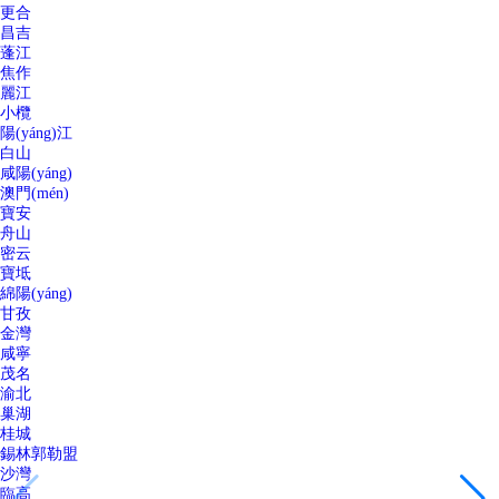
更合
昌吉
蓬江
焦作
麗江
小欖
陽(yáng)江
白山
咸陽(yáng)
澳門(mén)
寶安
舟山
密云
寶坻
綿陽(yáng)
甘孜
金灣
咸寧
茂名
渝北
巢湖
桂城
錫林郭勒盟
沙灣
臨高