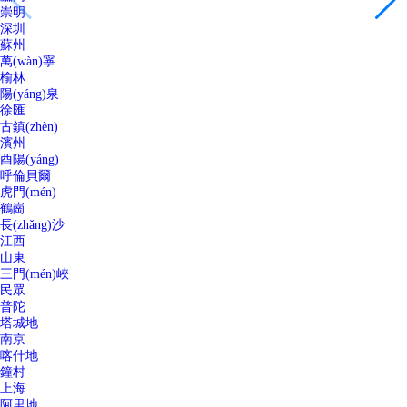
崇明
深圳
蘇州
萬(wàn)寧
榆林
陽(yáng)泉
徐匯
古鎮(zhèn)
濱州
酉陽(yáng)
呼倫貝爾
虎門(mén)
鶴崗
長(zhǎng)沙
江西
山東
三門(mén)峽
民眾
普陀
塔城地
南京
喀什地
鐘村
上海
阿里地