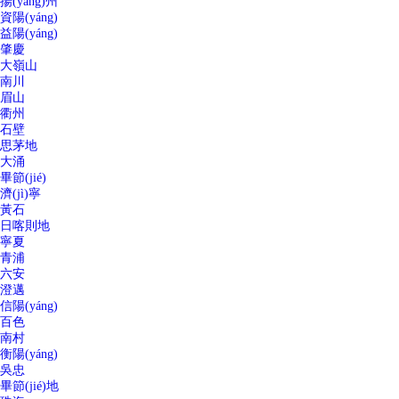
揚(yáng)州
資陽(yáng)
益陽(yáng)
肇慶
大嶺山
南川
眉山
衢州
石壁
思茅地
大涌
畢節(jié)
濟(jì)寧
黃石
日喀則地
寧夏
青浦
六安
澄邁
信陽(yáng)
百色
南村
衡陽(yáng)
吳忠
畢節(jié)地