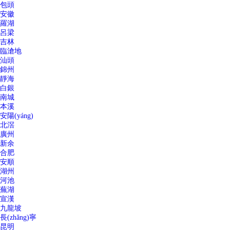
包頭
安徽
羅湖
呂梁
吉林
臨滄地
汕頭
錦州
靜海
白銀
南城
本溪
安陽(yáng)
北滘
廣州
新余
合肥
安順
湖州
河池
蕪湖
宣漢
九龍坡
長(zhǎng)寧
昆明