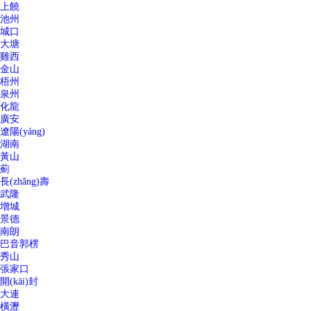
上饒
池州
城口
大塘
雞西
金山
梧州
泉州
化龍
廣安
遼陽(yáng)
湖南
黃山
薊
長(zhǎng)壽
武隆
增城
景德
南朗
巴音郭楞
秀山
張家口
開(kāi)封
大連
橫瀝