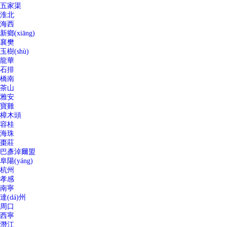
五家渠
淮北
海西
新鄉(xiāng)
襄樊
玉樹(shù)
龍華
石排
橋南
茶山
雅安
寶雞
樟木頭
容桂
海珠
棗莊
巴彥淖爾盟
阜陽(yáng)
杭州
孝感
南寧
達(dá)州
周口
西寧
潛江