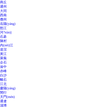
商丘
通州
大同
西南
儋州
岳陽(yáng)
怒江
河?xùn)|
石碁
陳村
內(nèi)江
道滘
黃江
萊蕪
企石
渝中
赤峰
白沙
離石
江北
慶陽(yáng)
閔行
天門(mén)
通遼
淄博