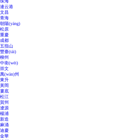
珠海
連云港
文昌
青海
朝陽(yáng)
松原
重慶
成都
五指山
豐臺(tái)
柳州
中衛(wèi)
崇文
萬(wàn)州
東升
黃岡
婁底
松江
賀州
遼源
楊浦
新造
麻涌
迪慶
金華