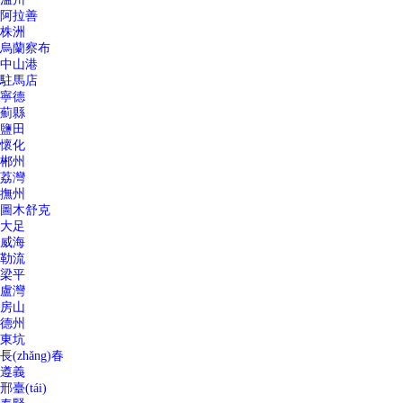
阿拉善
株洲
烏蘭察布
中山港
駐馬店
寧德
薊縣
鹽田
懷化
郴州
荔灣
撫州
圖木舒克
大足
威海
勒流
梁平
盧灣
房山
德州
東坑
長(zhǎng)春
遵義
邢臺(tái)