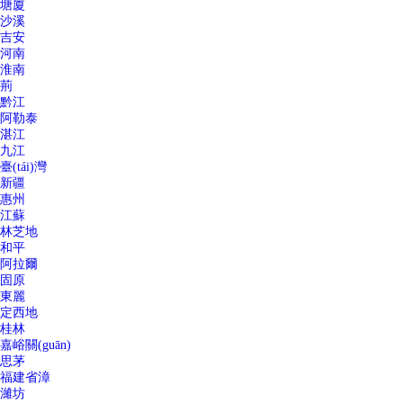
塘廈
沙溪
吉安
河南
淮南
荊
黔江
阿勒泰
湛江
九江
臺(tái)灣
新疆
惠州
江蘇
林芝地
和平
阿拉爾
固原
東麗
定西地
桂林
嘉峪關(guān)
思茅
福建省漳
濰坊