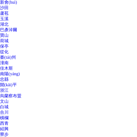
新會(huì)
沙田
蘆苞
玉溪
湖北
巴彥淖爾
寶山
荷城
保亭
從化
臺(tái)州
潼南
佳木斯
南陽(yáng)
忠縣
開(kāi)平
浙江
烏蘭察布盟
文山
白城
合川
橫欄
西青
紹興
寮步