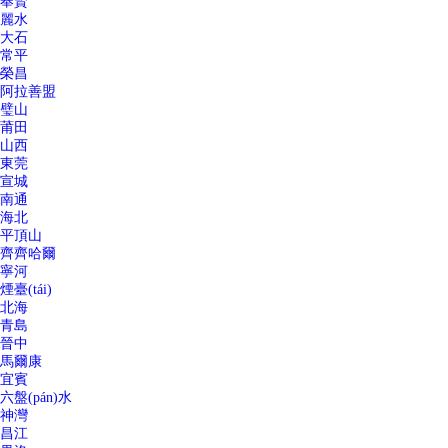
奉賢
麗水
大石
常平
榮昌
阿拉善盟
璧山
莆田
山西
東莞
宣城
南通
海北
平頂山
齊齊哈爾
寧河
煙臺(tái)
北海
青島
晉中
馬爾康
宜賓
六盤(pán)水
神灣
昌江