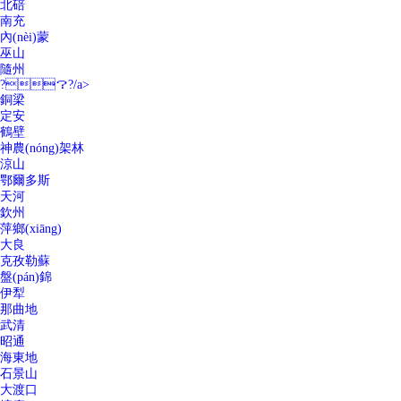
北碚
南充
內(nèi)蒙
巫山
隨州
?？?/a>
銅梁
定安
鶴壁
神農(nóng)架林
涼山
鄂爾多斯
天河
欽州
萍鄉(xiāng)
大良
克孜勒蘇
盤(pán)錦
伊犁
那曲地
武清
昭通
海東地
石景山
大渡口