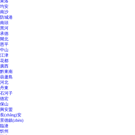
果洛
均安
南沙
防城港
南頭
黑河
承德
閘北
恩平
中山
江津
花都
廣西
黔東南
葫蘆島
河北
丹東
石河子
德宏
保山
興安盟
長(zhǎng)安
景德鎮(zhèn)
臨滄
忻州