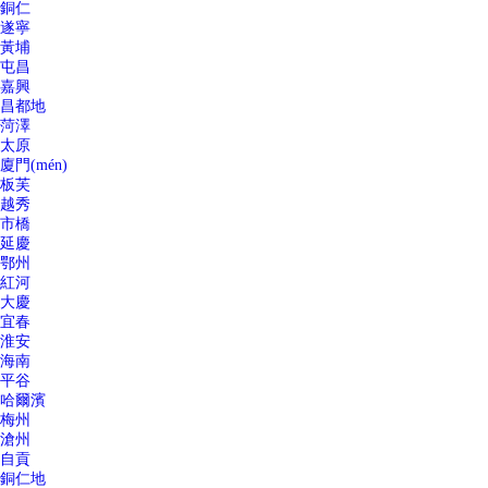
銅仁
遂寧
黃埔
屯昌
嘉興
昌都地
菏澤
太原
廈門(mén)
板芙
越秀
市橋
延慶
鄂州
紅河
大慶
宜春
淮安
海南
平谷
哈爾濱
梅州
滄州
自貢
銅仁地