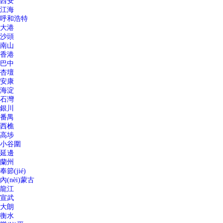
西安
江海
呼和浩特
大港
沙頭
南山
香港
巴中
杏壇
安康
海淀
石灣
銀川
番禺
西樵
高埗
小谷圍
延邊
蘭州
奉節(jié)
內(nèi)蒙古
龍江
宣武
大朗
衡水