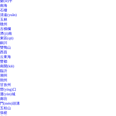
樂(lè)平
南海
石樓
清遠(yuǎn)
玉林
贛州
古橫欄
濟(jì)南
東區(qū)
銅川
雙鴨山
西昌
云東海
豐都
南開(kāi)
臨沂
潮州
朔州
甘孜州
營(yíng)口
運(yùn)城
廊坊
門(mén)頭溝
五桂山
張槎