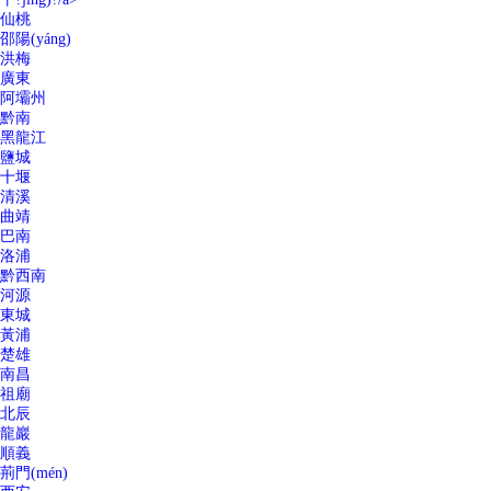
仙桃
邵陽(yáng)
洪梅
廣東
阿壩州
黔南
黑龍江
鹽城
十堰
清溪
曲靖
巴南
洛浦
黔西南
河源
東城
黃浦
楚雄
南昌
祖廟
北辰
龍巖
順義
荊門(mén)