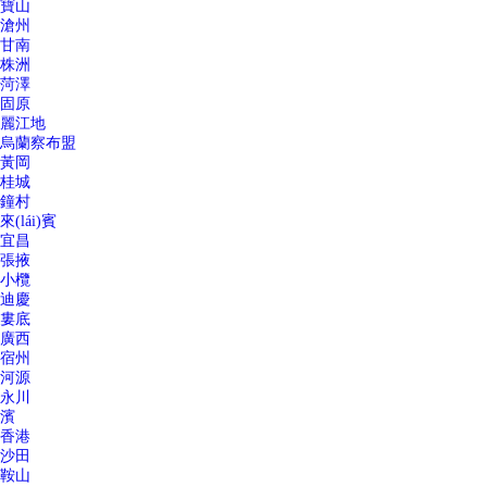
寶山
滄州
甘南
株洲
菏澤
固原
麗江地
烏蘭察布盟
黃岡
桂城
鐘村
來(lái)賓
宜昌
張掖
小欖
迪慶
婁底
廣西
宿州
河源
永川
濱
香港
沙田
鞍山