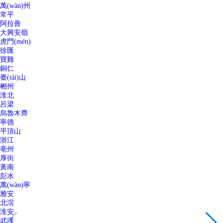
萬(wàn)州
常平
阿拉善
大興安嶺
虎門(mén)
徐匯
寶雞
銅仁
臺(tái)山
郴州
淮北
呂梁
烏魯木齊
寧德
平頂山
浙江
亳州
厚街
黃南
彭水
萬(wàn)寧
雅安
北滘
淮安
武漢