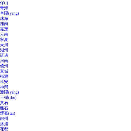
保山
青海
阜陽(yáng)
珠海
謝崗
嘉定
云南
寧夏
天河
湖州
延邊
河南
儋州
宣城
橫瀝
延安
神灣
濮陽(yáng)
玉樹(shù)
黃石
離石
煙臺(tái)
錦州
洛浦
花都