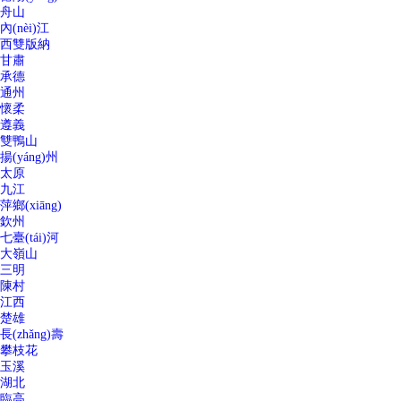
舟山
內(nèi)江
西雙版納
甘肅
承德
通州
懷柔
遵義
雙鴨山
揚(yáng)州
太原
九江
萍鄉(xiāng)
欽州
七臺(tái)河
大嶺山
三明
陳村
江西
楚雄
長(zhǎng)壽
攀枝花
玉溪
湖北
臨高