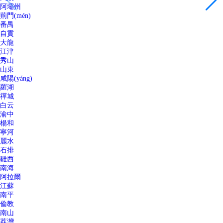
阿壩州
荊門(mén)
番禺
自貢
大龍
江津
秀山
山東
咸陽(yáng)
羅湖
禪城
白云
渝中
楊和
寧河
麗水
石排
雞西
南海
阿拉爾
江蘇
南平
倫教
南山
荔灣