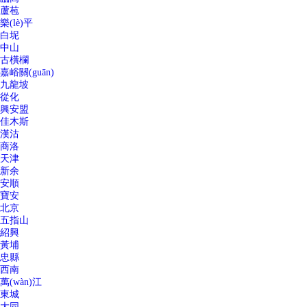
蘆苞
樂(lè)平
白坭
中山
古橫欄
嘉峪關(guān)
九龍坡
從化
興安盟
佳木斯
漢沽
商洛
天津
新余
安順
寶安
北京
五指山
紹興
黃埔
忠縣
西南
萬(wàn)江
東城
大同