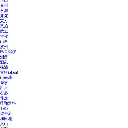
巫山
廣州
石灣
海淀
東方
恩施
武威
甘孜
山西
濱州
巴音郭楞
湘西
酒泉
楊浦
古鎮(zhèn)
山南地
遼寧
許昌
石碁
保定
呼和浩特
邯鄲
望牛墩
和田地
文山