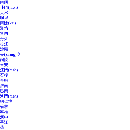
南朗
斗門(mén)
天水
聊城
南開(kāi)
濰坊
河西
丹灶
松江
沙頭
長(zhǎng)寧
銅陵
吉安
江門(mén)
石樓
崇明
淮南
巴南
澳門(mén)
銅仁地
榆林
容桂
漢中
綦江
薊