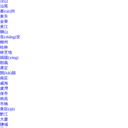
涼山
汕尾
臺(tái)州
東升
金華
黃江
獅山
長(zhǎng)安
柳州
桂林
林芝地
揭陽(yáng)
順義
康定
開(kāi)縣
南莊
威海
盧灣
保亭
南昌
市橋
東區(qū)
黔江
大慶
鹽城