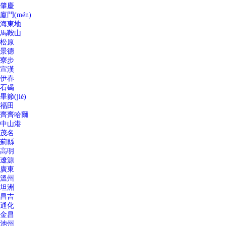
肇慶
廈門(mén)
海東地
馬鞍山
松原
景德
寮步
宣漢
伊春
石碣
畢節(jié)
福田
齊齊哈爾
中山港
茂名
薊縣
高明
遼源
廣東
溫州
坦洲
昌吉
通化
金昌
池州