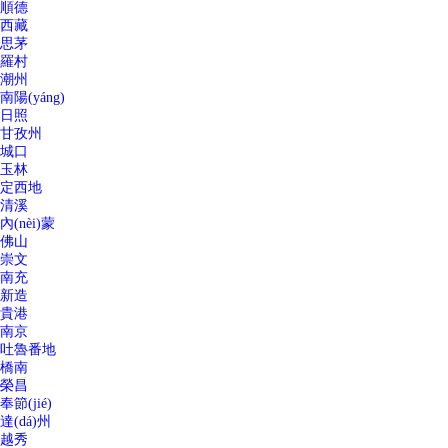
順德
西藏
思茅
羅村
潮州
南陽(yáng)
日照
甘孜州
城口
玉林
定西地
清溪
內(nèi)蒙
佛山
崇文
南充
新造
貴港
南京
吐魯番地
橋南
榮昌
奉節(jié)
達(dá)州
越秀