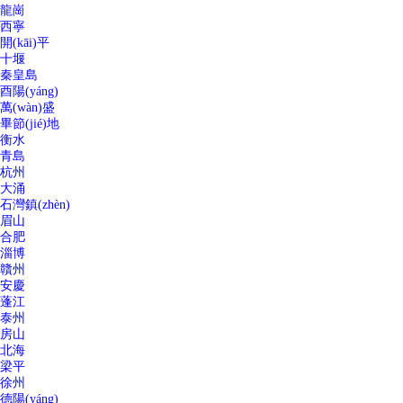
龍崗
西寧
開(kāi)平
十堰
秦皇島
酉陽(yáng)
萬(wàn)盛
畢節(jié)地
衡水
青島
杭州
大涌
石灣鎮(zhèn)
眉山
合肥
淄博
贛州
安慶
蓬江
泰州
房山
北海
梁平
徐州
德陽(yáng)