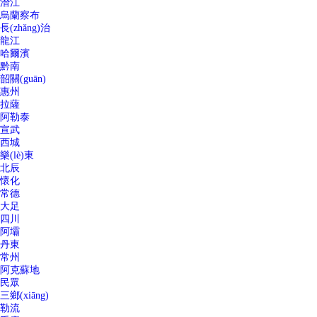
潛江
烏蘭察布
長(zhǎng)治
龍江
哈爾濱
黔南
韶關(guān)
惠州
拉薩
阿勒泰
宣武
西城
樂(lè)東
北辰
懷化
常德
大足
四川
阿壩
丹東
常州
阿克蘇地
民眾
三鄉(xiāng)
勒流