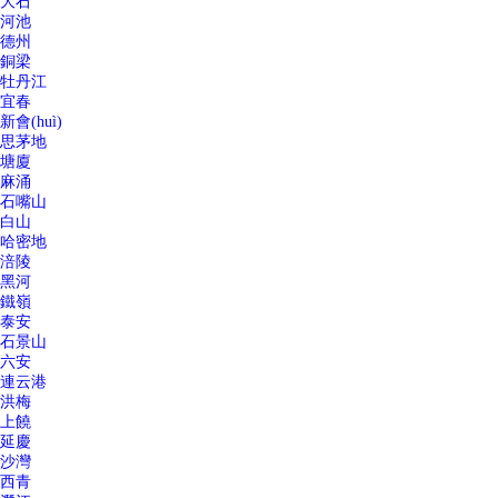
大石
河池
德州
銅梁
牡丹江
宜春
新會(huì)
思茅地
塘廈
麻涌
石嘴山
白山
哈密地
涪陵
黑河
鐵嶺
泰安
石景山
六安
連云港
洪梅
上饒
延慶
沙灣
西青