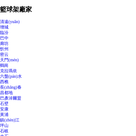
籃球架廠家
清遠(yuǎn)
增城
臨汾
巴中
廊坊
忻州
密云
天門(mén)
鶴崗
克拉瑪依
六盤(pán)水
西樵
長(zhǎng)春
昌都地
巴彥淖爾盟
石壁
安康
黃浦
鎮(zhèn)江
坪山
石岐