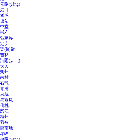
云陽(yáng)
港口
孝感
塘沽
中堂
崇左
張家界
定安
樂(lè)從
吉林
洛陽(yáng)
大興
朔州
南村
石龍
青浦
東坑
馬爾康
仙桃
怒江
梅州
萊蕪
隴南地
赤峰
衡陽(yáng)