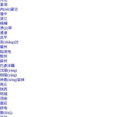
巢湖
內(nèi)蒙古
瓊中
湛江
橫欄
濟(jì)寧
通遼
昌平
長(zhǎng)沙
蘭州
臨滄地
鄭州
蘇州
巴彥淖爾
沈陽(yáng)
朝陽(yáng)
神農(nóng)架林
商丘
陜西
明城
渭南
棗莊
靜海
樂(lè)山