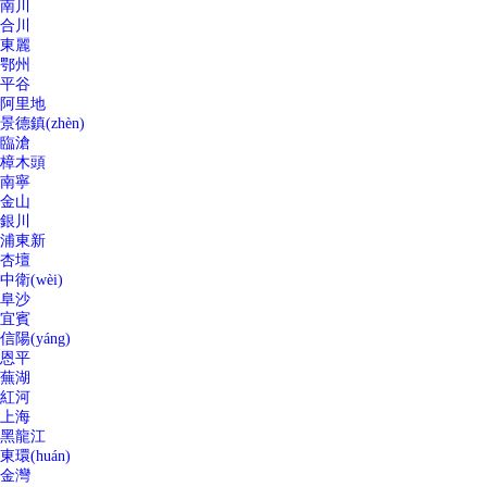
南川
合川
東麗
鄂州
平谷
阿里地
景德鎮(zhèn)
臨滄
樟木頭
南寧
金山
銀川
浦東新
杏壇
中衛(wèi)
阜沙
宜賓
信陽(yáng)
恩平
蕪湖
紅河
上海
黑龍江
東環(huán)
金灣