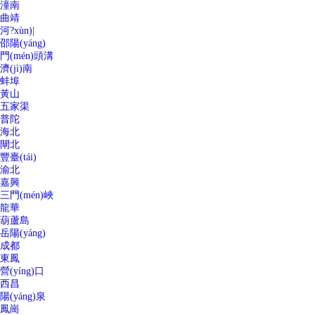
潼南
曲靖
河?xùn)|
邵陽(yáng)
門(mén)頭溝
濟(jì)南
蚌埠
黃山
五家渠
普陀
海北
閘北
豐臺(tái)
渝北
嘉興
三門(mén)峽
龍華
葫蘆島
岳陽(yáng)
成都
東鳳
營(yíng)口
西昌
陽(yáng)泉
鳳崗