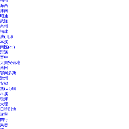
福州
海西
津南
昭通
武隆
泉州
福建
濟(jì)源
本溪
南區(qū)
澄邁
晉中
大興安嶺地
莆田
鄂爾多斯
滁州
安徽
無(wú)錫
巫溪
瓊海
大理
日喀則地
遂寧
閔行
吳忠