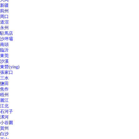
新疆
荊州
周口
道滘
永州
駐馬店
沙坪壩
南頭
臨沂
東莞
沙溪
東營(yíng)
張家口
三水
鹽田
焦作
梧州
麗江
江北
石河子
漯河
小谷圍
賀州
白沙