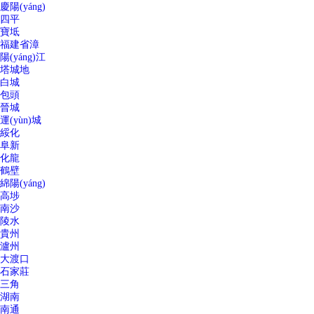
慶陽(yáng)
四平
寶坻
福建省漳
陽(yáng)江
塔城地
白城
包頭
晉城
運(yùn)城
綏化
阜新
化龍
鶴壁
綿陽(yáng)
高埗
南沙
陵水
貴州
瀘州
大渡口
石家莊
三角
湖南
南通