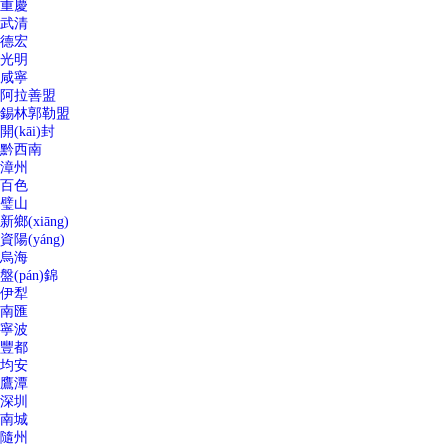
重慶
武清
德宏
光明
咸寧
阿拉善盟
錫林郭勒盟
開(kāi)封
黔西南
漳州
百色
璧山
新鄉(xiāng)
資陽(yáng)
烏海
盤(pán)錦
伊犁
南匯
寧波
豐都
均安
鷹潭
深圳
南城
隨州