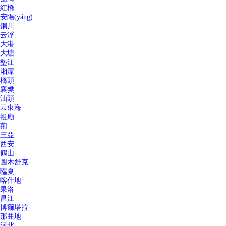
紅橋
安陽(yáng)
銅川
云浮
大港
大塘
墊江
湘潭
橋頭
襄樊
汕頭
云東海
祖廟
荊
三亞
西安
鶴山
圖木舒克
臨夏
喀什地
果洛
昌江
博爾塔拉
那曲地
河北