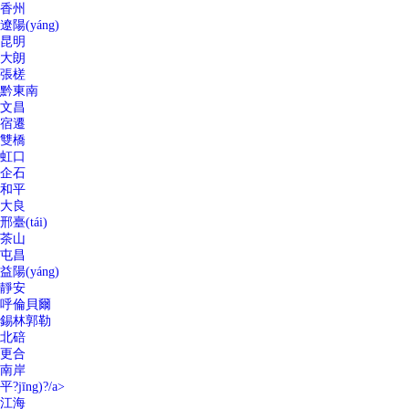
香州
遼陽(yáng)
昆明
大朗
張槎
黔東南
文昌
宿遷
雙橋
虹口
企石
和平
大良
邢臺(tái)
茶山
屯昌
益陽(yáng)
靜安
呼倫貝爾
錫林郭勒
北碚
更合
南岸
平?jīng)?/a>
江海