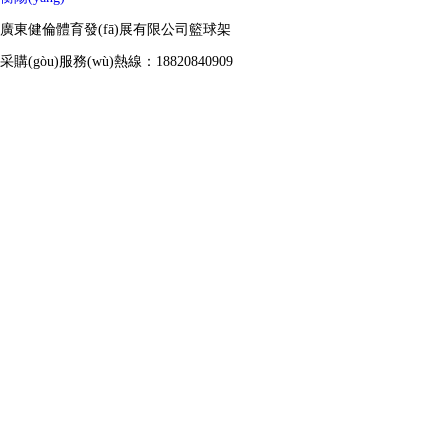
廣東健倫體育發(fā)展有限公司籃球架
采購(gòu)服務(wù)熱線：18820840909