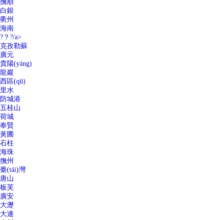
撫順
白銀
衢州
海南
?？?/a>
克孜勒蘇
廣元
貴陽(yáng)
龍巖
西區(qū)
里水
防城港
五桂山
荷城
奉賢
黃圃
石柱
海珠
撫州
臺(tái)灣
唐山
板芙
廣安
大瀝
大連