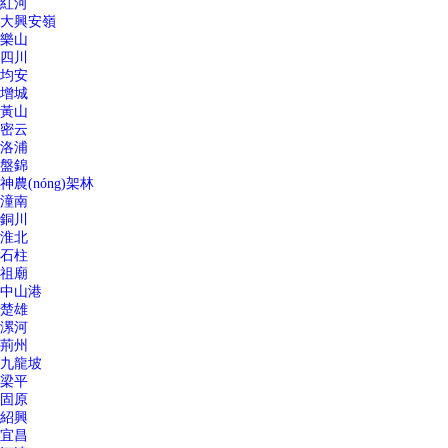
紅河
大興安嶺
樂山
四川
均安
增城
黃山
密云
洛浦
盤錦
神農(nóng)架林
潼南
銅川
淮北
石柱
祖廟
中山港
楚雄
漯河
荊州
九龍坡
梁平
固原
紹興
宜昌