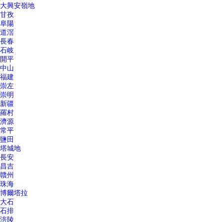
大興安嶺地
甘孜
阜陽
道滘
長春
石岐
開平
中山
福建
崇左
崇明
新疆
羅村
濟源
常平
鹽田
塔城地
長安
昌吉
贛州
珠海
博爾塔拉
大石
石排
涪陵