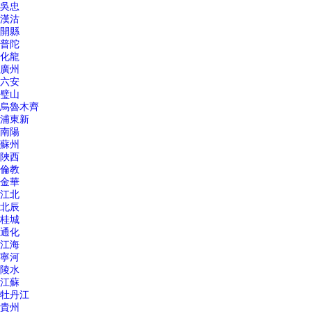
吳忠
漢沽
開縣
普陀
化龍
廣州
六安
璧山
烏魯木齊
浦東新
南陽
蘇州
陜西
倫教
金華
江北
北辰
桂城
通化
江海
寧河
陵水
江蘇
牡丹江
貴州