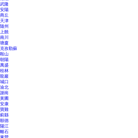
武隆
安陽
商丘
天津
隨州
上饒
南川
塘廈
克孜勒蘇
鞍山
朝陽
萬盛
桂林
龍巖
城口
渝北
謝崗
黃圃
安康
寶雞
薊縣
順德
陽江
離石
東營