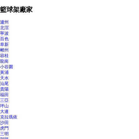
籃球架廠家
瀘州
北滘
寧波
百色
阜新
郴州
容桂
龍崗
小谷圍
黃浦
天水
汕尾
貴陽
福田
三亞
坪山
大連
克拉瑪依
沙田
虎門
三明