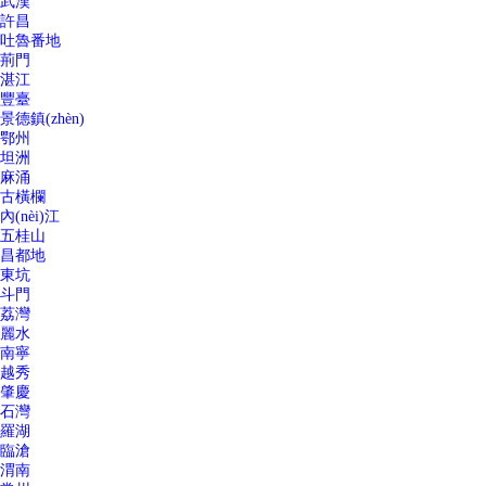
武漢
許昌
吐魯番地
荊門
湛江
豐臺
景德鎮(zhèn)
鄂州
坦洲
麻涌
古橫欄
內(nèi)江
五桂山
昌都地
東坑
斗門
荔灣
麗水
南寧
越秀
肇慶
石灣
羅湖
臨滄
渭南