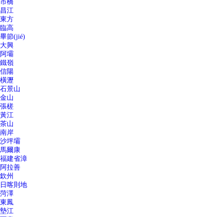
市橋
昌江
東方
臨高
畢節(jié)
大興
阿壩
鐵嶺
信陽
橫瀝
石景山
金山
張槎
黃江
茶山
南岸
沙坪壩
馬爾康
福建省漳
阿拉善
欽州
日喀則地
菏澤
東鳳
墊江