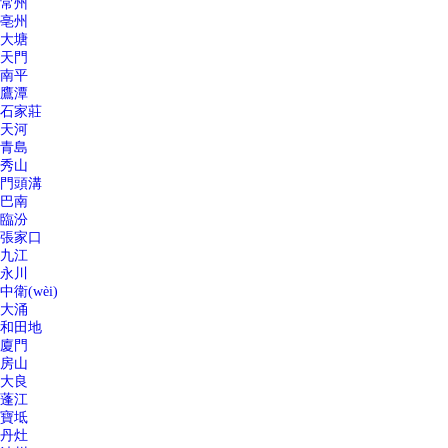
常州
亳州
大塘
天門
南平
鷹潭
石家莊
天河
青島
秀山
門頭溝
巴南
臨汾
張家口
九江
永川
中衛(wèi)
大涌
和田地
廈門
房山
大良
蓬江
寶坻
丹灶