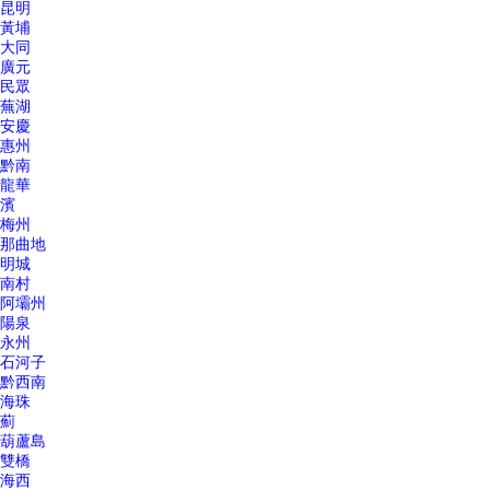
昆明
黃埔
大同
廣元
民眾
蕪湖
安慶
惠州
黔南
龍華
濱
梅州
那曲地
明城
南村
阿壩州
陽泉
永州
石河子
黔西南
海珠
薊
葫蘆島
雙橋
海西