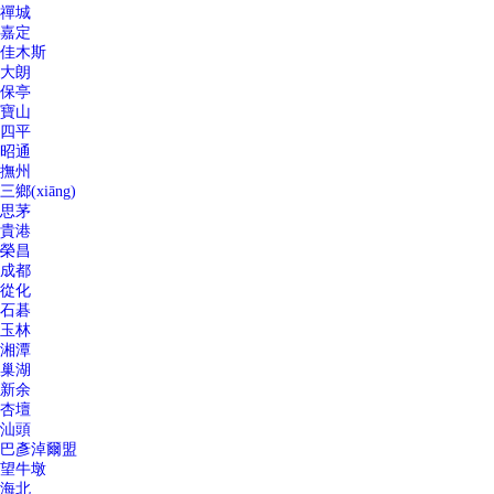
禪城
嘉定
佳木斯
大朗
保亭
寶山
四平
昭通
撫州
三鄉(xiāng)
思茅
貴港
榮昌
成都
從化
石碁
玉林
湘潭
巢湖
新余
杏壇
汕頭
巴彥淖爾盟
望牛墩
海北