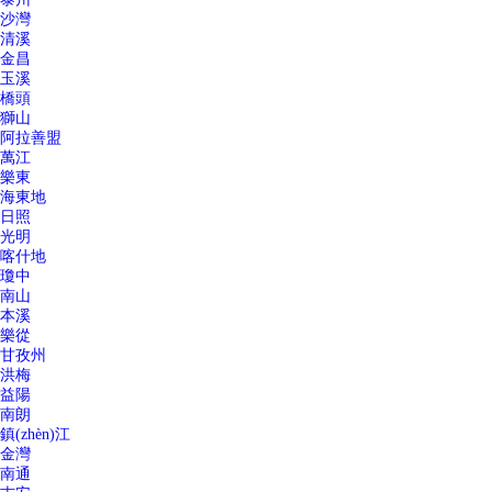
沙灣
清溪
金昌
玉溪
橋頭
獅山
阿拉善盟
萬江
樂東
海東地
日照
光明
喀什地
瓊中
南山
本溪
樂從
甘孜州
洪梅
益陽
南朗
鎮(zhèn)江
金灣
南通