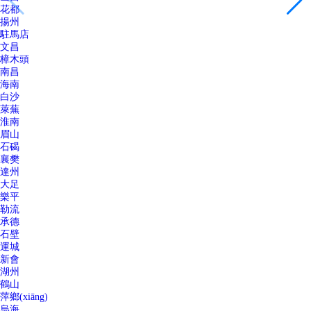
花都
揚州
駐馬店
文昌
樟木頭
南昌
海南
白沙
萊蕪
淮南
眉山
石碣
襄樊
達州
大足
樂平
勒流
承德
石壁
運城
新會
湖州
鶴山
萍鄉(xiāng)
烏海