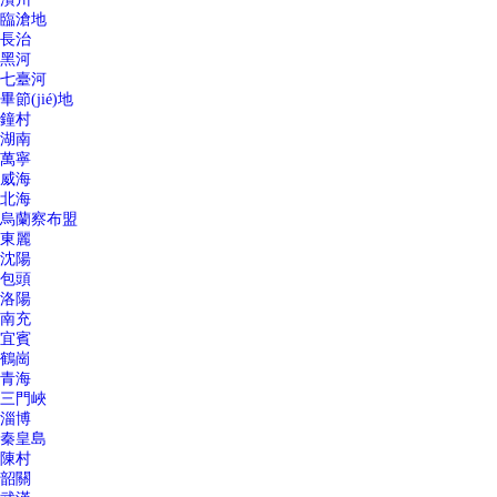
臨滄地
長治
黑河
七臺河
畢節(jié)地
鐘村
湖南
萬寧
威海
北海
烏蘭察布盟
東麗
沈陽
包頭
洛陽
南充
宜賓
鶴崗
青海
三門峽
淄博
秦皇島
陳村
韶關