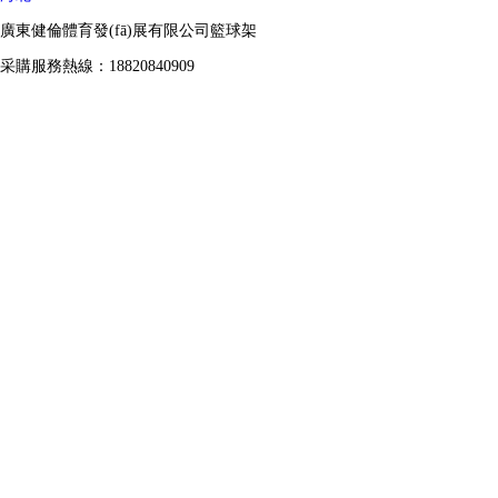
廣東健倫體育發(fā)展有限公司籃球架
采購服務熱線：18820840909