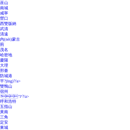
巫山
南城
咸寧
營口
西雙版納
武清
清遠
內(nèi)蒙古
荊
茂名
哈密地
慶陽
大理
邢臺
防城港
平?jīng)?/a>
雙鴨山
宿州
?？?/a>
呼和浩特
五指山
黃南
三角
定安
東城