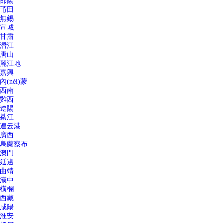
邵陽
莆田
無錫
宣城
甘肅
潛江
唐山
麗江地
嘉興
內(nèi)蒙
西南
雞西
遼陽
綦江
連云港
廣西
烏蘭察布
澳門
延邊
曲靖
漢中
橫欄
西藏
咸陽
淮安