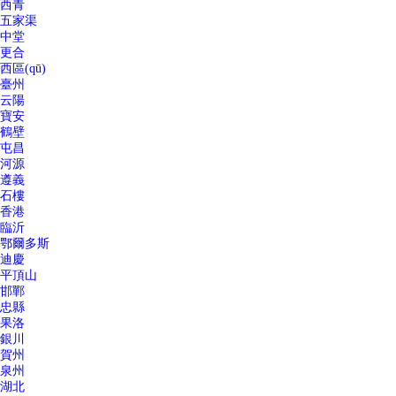
西青
五家渠
中堂
更合
西區(qū)
臺州
云陽
寶安
鶴壁
屯昌
河源
遵義
石樓
香港
臨沂
鄂爾多斯
迪慶
平頂山
邯鄲
忠縣
果洛
銀川
賀州
泉州
湖北