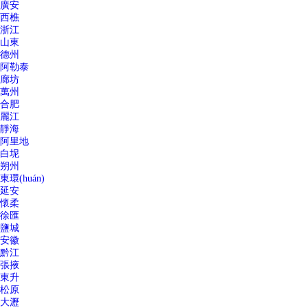
廣安
西樵
浙江
山東
德州
阿勒泰
廊坊
萬州
合肥
麗江
靜海
阿里地
白坭
朔州
東環(huán)
延安
懷柔
徐匯
鹽城
安徽
黔江
張掖
東升
松原
大瀝