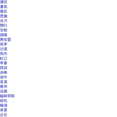
濰坊
婁底
棗莊
恩施
合川
閔行
安順
德陽
興安盟
長寧
沙溪
焦作
虹口
寧夏
西昌
赤峰
渝中
巫溪
衢州
岳陽
錫林郭勒
綏化
楊浦
來賓
企石