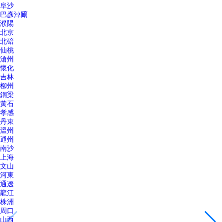
阜沙
巴彥淖爾
濮陽
北京
北碚
仙桃
滄州
懷化
吉林
柳州
銅梁
黃石
孝感
丹東
溫州
通州
南沙
上海
文山
河東
通遼
龍江
株洲
周口
山西