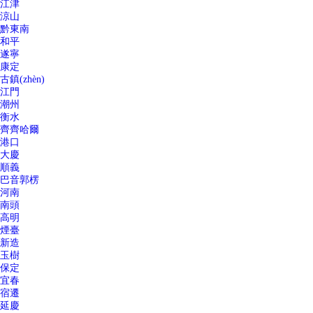
江津
涼山
黔東南
和平
遂寧
康定
古鎮(zhèn)
江門
潮州
衡水
齊齊哈爾
港口
大慶
順義
巴音郭楞
河南
南頭
高明
煙臺
新造
玉樹
保定
宜春
宿遷
延慶