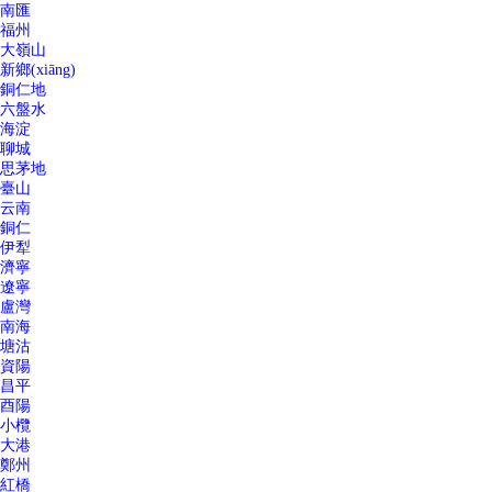
南匯
福州
大嶺山
新鄉(xiāng)
銅仁地
六盤水
海淀
聊城
思茅地
臺山
云南
銅仁
伊犁
濟寧
遼寧
盧灣
南海
塘沽
資陽
昌平
酉陽
小欖
大港
鄭州
紅橋