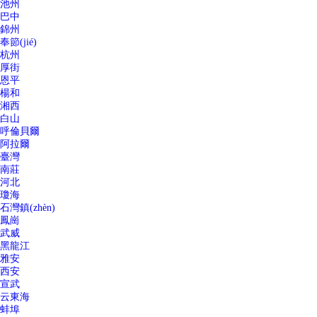
池州
巴中
錦州
奉節(jié)
杭州
厚街
恩平
楊和
湘西
白山
呼倫貝爾
阿拉爾
臺灣
南莊
河北
瓊海
石灣鎮(zhèn)
鳳崗
武威
黑龍江
雅安
西安
宣武
云東海
蚌埠