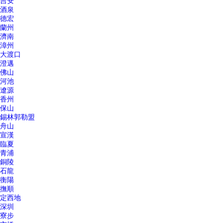
吉安
酒泉
德宏
蘭州
濟南
漳州
大渡口
澄邁
佛山
河池
遼源
香州
保山
錫林郭勒盟
舟山
宣漢
臨夏
青浦
銅陵
石龍
衡陽
撫順
定西地
深圳
寮步