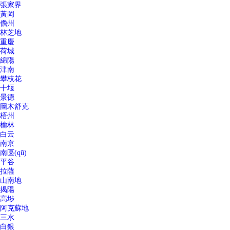
張家界
黃岡
儋州
林芝地
重慶
荷城
綿陽
津南
攀枝花
十堰
景德
圖木舒克
梧州
榆林
白云
南京
南區(qū)
平谷
拉薩
山南地
揭陽
高埗
阿克蘇地
三水
白銀