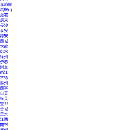
嘉峪關
馬鞍山
蘆苞
廣東
長沙
泰安
靜安
西城
大龍
彭水
徐州
伊春
崇文
怒江
常德
滁州
西寧
自貢
板芙
豐都
晉城
里水
江西
開封
濱州