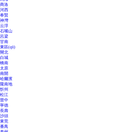
商洛
河西
奉賢
神灣
云浮
石嘴山
呂梁
甘南
東區(qū)
閘北
白城
橋南
太原
南開
哈爾濱
隴南地
忻州
松江
晉中
寧德
長壽
沙頭
東莞
番禺
泰州