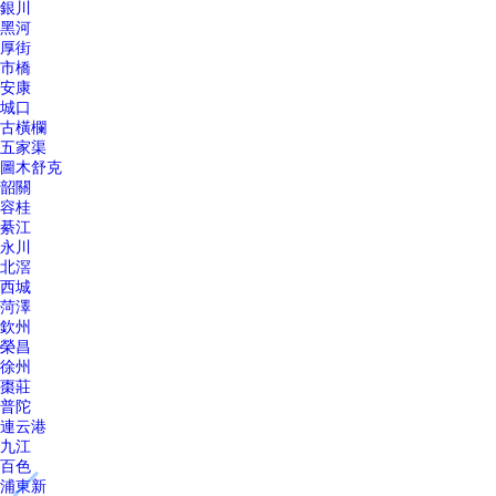
銀川
黑河
厚街
市橋
安康
城口
古橫欄
五家渠
圖木舒克
韶關
容桂
綦江
永川
北滘
西城
菏澤
欽州
榮昌
徐州
棗莊
普陀
連云港
九江
百色
浦東新