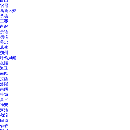
白山
宿遷
烏魯木齊
承德
三亞
白銀
景德
橫欄
吳忠
萬盛
朔州
呼倫貝爾
撫順
海珠
南匯
拉薩
洛陽
南朗
桂城
昌平
雅安
河池
勒流
固原
倫教