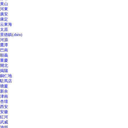
黃山
河東
廣安
康定
云東海
太原
景德鎮(zhèn)
河源
鷹潭
巴南
順義
重慶
閘北
揭陽
銅仁地
駐馬店
塘廈
新余
津南
杏壇
西安
安徽
紅河
武威
池州