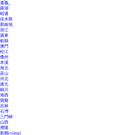
遵義
羅湖
昭通
佳木斯
那曲地
浙江
廣東
薊縣
澳門
松江
儋州
本溪
海北
巫山
河北
廣元
銅川
海西
寶雞
吉林
石灣
三門峽
山西
濮陽
新鄉(xiāng)