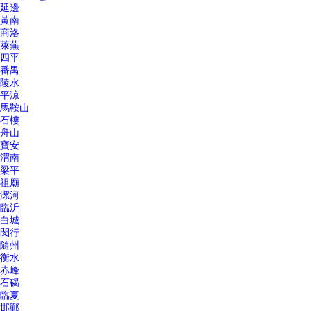
延邊
黃南
商洛
萊蕪
四平
番禺
陵水
平涼
馬鞍山
石樓
舟山
寶安
渭南
梁平
祖廟
漯河
臨沂
白城
閔行
隨州
衡水
赤峰
石碣
臨夏
邯鄲