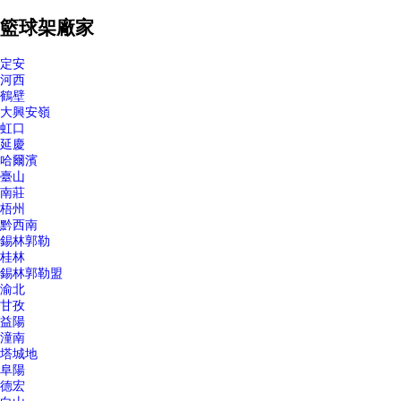
籃球架廠家
定安
河西
鶴壁
大興安嶺
虹口
延慶
哈爾濱
臺山
南莊
梧州
黔西南
錫林郭勒
桂林
錫林郭勒盟
渝北
甘孜
益陽
潼南
塔城地
阜陽
德宏