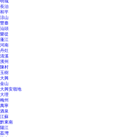
明城
長治
和平
涼山
豐臺
汕頭
樂從
蓬江
河南
丹灶
清溪
濱州
陳村
玉樹
大興
金山
大興安嶺地
大理
梅州
萬寧
酒泉
江蘇
黔東南
陽江
荔灣