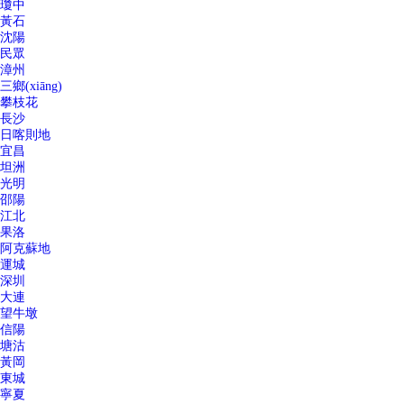
瓊中
黃石
沈陽
民眾
漳州
三鄉(xiāng)
攀枝花
長沙
日喀則地
宜昌
坦洲
光明
邵陽
江北
果洛
阿克蘇地
運城
深圳
大連
望牛墩
信陽
塘沽
黃岡
東城
寧夏