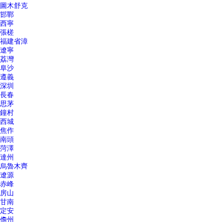
圖木舒克
邯鄲
西寧
張槎
福建省漳
遼寧
荔灣
阜沙
遵義
深圳
長春
思茅
鐘村
西城
焦作
南頭
菏澤
達州
烏魯木齊
遼源
赤峰
房山
甘南
定安
儋州