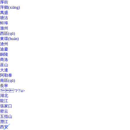
厚街
萍鄉(xiāng)
萬盛
塘沽
蚌埠
滁州
西區(qū)
東環(huán)
滄州
迪慶
銅陵
商洛
巫山
大連
阿勒泰
南區(qū)
長寧
?？?/a>
湖北
龍江
張家口
密云
五指山
潛江
西安