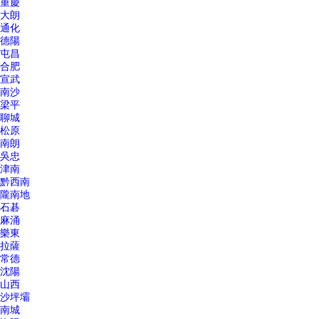
重慶
大朗
通化
德陽
屯昌
合肥
宣武
南沙
梁平
聊城
松原
南朗
吳忠
津南
黔西南
隴南地
石碁
麻涌
樂東
拉薩
常德
沈陽
山西
沙坪壩
南城