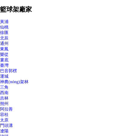
籃球架廠家
黃浦
仙桃
徐匯
北辰
通州
東鳳
樂從
婁底
臺灣
巴音郭楞
運城
神農(nóng)架林
三角
西南
吉林
朔州
阿拉善
容桂
太原
門頭溝
遼陽