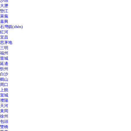
沙頭
大瀝
墊江
萊蕪
嘉興
石灣鎮(zhèn)
紅河
宜昌
思茅地
三明
福州
晉城
延邊
忻州
白沙
鶴山
周口
上饒
宣城
濮陽
天河
黃岡
徐州
包頭
雙橋