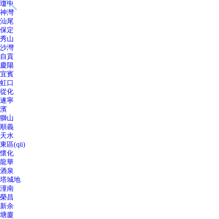
瓊中
神灣
汕尾
保定
秀山
沙灣
自貢
慶陽
宜賓
虹口
從化
遂寧
濱
獅山
順義
天水
東區(qū)
懷化
龍華
酒泉
塔城地
潼南
榮昌
新余
塘廈