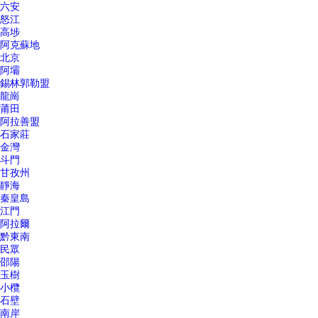
六安
怒江
高埗
阿克蘇地
北京
阿壩
錫林郭勒盟
龍崗
莆田
阿拉善盟
石家莊
金灣
斗門
甘孜州
靜海
秦皇島
江門
阿拉爾
黔東南
民眾
邵陽
玉樹
小欖
石壁
南岸