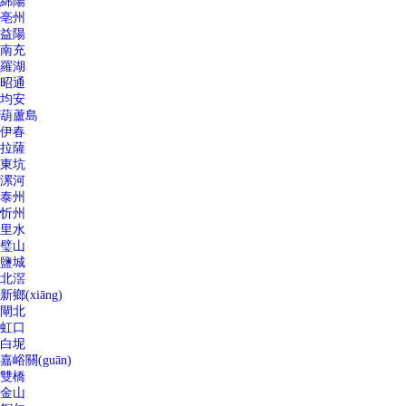
綿陽
亳州
益陽
南充
羅湖
昭通
均安
葫蘆島
伊春
拉薩
東坑
漯河
泰州
忻州
里水
璧山
鹽城
北滘
新鄉(xiāng)
閘北
虹口
白坭
嘉峪關(guān)
雙橋
金山