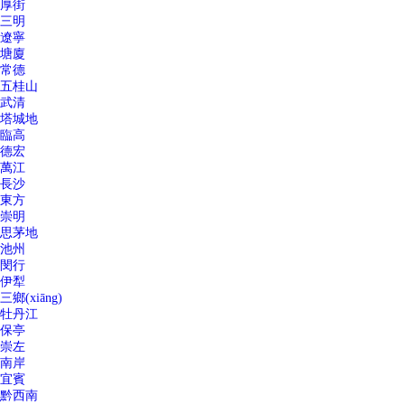
厚街
三明
遼寧
塘廈
常德
五桂山
武清
塔城地
臨高
德宏
萬江
長沙
東方
崇明
思茅地
池州
閔行
伊犁
三鄉(xiāng)
牡丹江
保亭
崇左
南岸
宜賓
黔西南