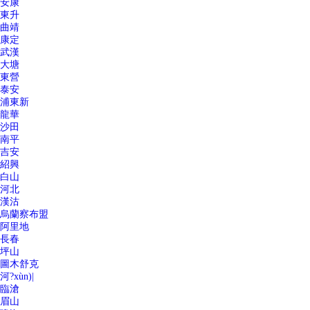
安康
東升
曲靖
康定
武漢
大塘
東營
泰安
浦東新
龍華
沙田
南平
吉安
紹興
白山
河北
漢沽
烏蘭察布盟
阿里地
長春
坪山
圖木舒克
河?xùn)|
臨滄
眉山