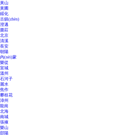
黃山
黃圃
綏化
古鎮(zhèn)
澄邁
棗莊
北京
清溪
長安
朝陽
內(nèi)蒙
樂從
宣城
溫州
石河子
麗水
焦作
攀枝花
漳州
龍崗
北海
南城
張掖
樂山
邵陽