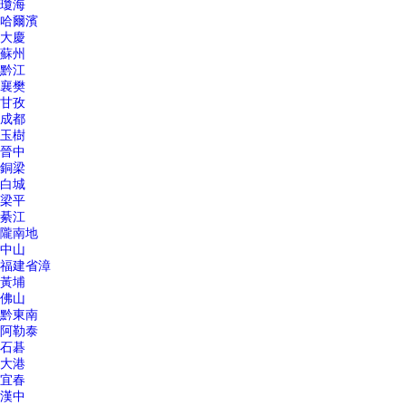
瓊海
哈爾濱
大慶
蘇州
黔江
襄樊
甘孜
成都
玉樹
晉中
銅梁
白城
梁平
綦江
隴南地
中山
福建省漳
黃埔
佛山
黔東南
阿勒泰
石碁
大港
宜春
漢中