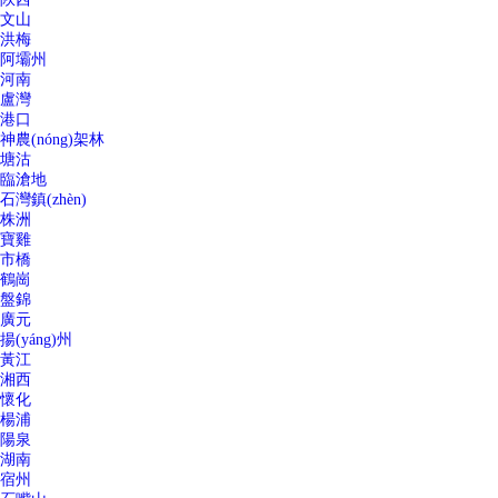
文山
洪梅
阿壩州
河南
盧灣
港口
神農(nóng)架林
塘沽
臨滄地
石灣鎮(zhèn)
株洲
寶雞
市橋
鶴崗
盤錦
廣元
揚(yáng)州
黃江
湘西
懷化
楊浦
陽泉
湖南
宿州