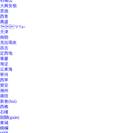
石嘴山
大興安嶺
景德
西青
萬盛
?？?/a>
天津
南朗
克拉瑪依
昌吉
定西地
肇慶
海淀
云東海
寧河
西寧
寶安
潮州
莆田
新會(huì)
西樵
石樓
韶關(guān)
東城
橫欄