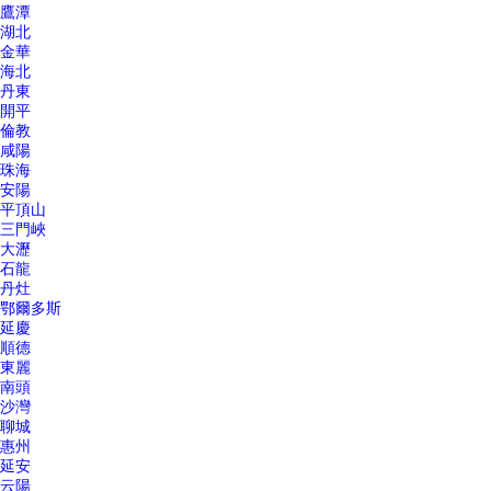
鷹潭
湖北
金華
海北
丹東
開平
倫教
咸陽
珠海
安陽
平頂山
三門峽
大瀝
石龍
丹灶
鄂爾多斯
延慶
順德
東麗
南頭
沙灣
聊城
惠州
延安
云陽