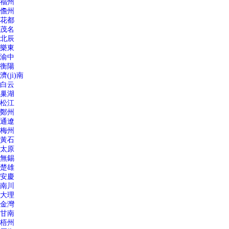
福州
儋州
花都
茂名
北辰
樂東
渝中
衡陽
濟(jì)南
白云
巢湖
松江
鄭州
通遼
梅州
黃石
太原
無錫
楚雄
安慶
南川
大理
金灣
甘南
梧州