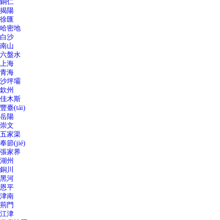
銅仁
揭陽
徐匯
哈密地
白沙
南山
六盤水
上海
青海
沙坪壩
欽州
佳木斯
豐臺(tái)
岳陽
崇文
五家渠
奉節(jié)
張家界
湖州
銅川
黑河
恩平
津南
荊門
江津