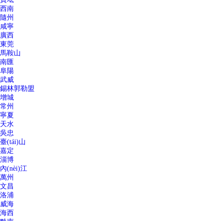
西南
隨州
咸寧
廣西
東莞
馬鞍山
南匯
阜陽
武威
錫林郭勒盟
增城
常州
寧夏
天水
吳忠
臺(tái)山
嘉定
淄博
內(nèi)江
萬州
文昌
洛浦
威海
海西