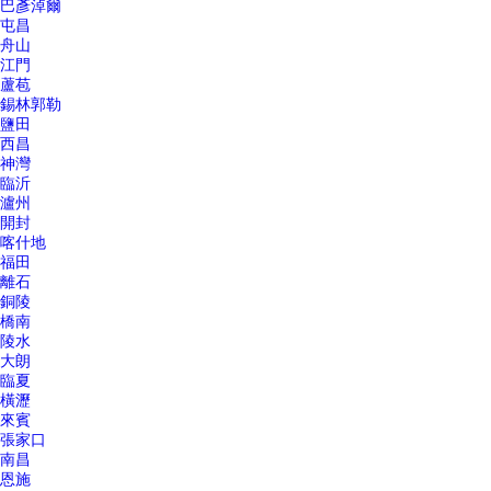
巴彥淖爾
屯昌
舟山
江門
蘆苞
錫林郭勒
鹽田
西昌
神灣
臨沂
瀘州
開封
喀什地
福田
離石
銅陵
橋南
陵水
大朗
臨夏
橫瀝
來賓
張家口
南昌
恩施