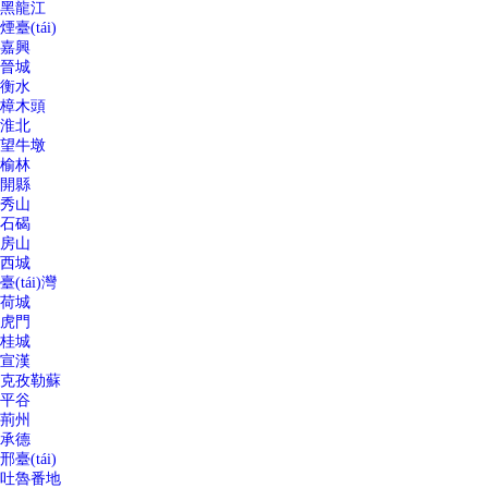
黑龍江
煙臺(tái)
嘉興
晉城
衡水
樟木頭
淮北
望牛墩
榆林
開縣
秀山
石碣
房山
西城
臺(tái)灣
荷城
虎門
桂城
宣漢
克孜勒蘇
平谷
荊州
承德
邢臺(tái)
吐魯番地