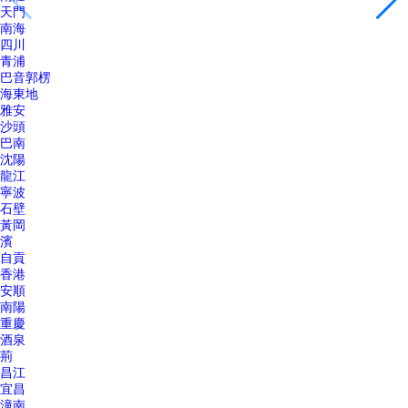
天門
南海
四川
青浦
巴音郭楞
海東地
雅安
沙頭
巴南
沈陽
龍江
寧波
石壁
黃岡
濱
自貢
香港
安順
南陽
重慶
酒泉
荊
昌江
宜昌
潼南