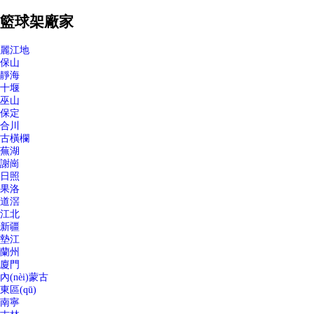
籃球架廠家
麗江地
保山
靜海
十堰
巫山
保定
合川
古橫欄
蕪湖
謝崗
日照
果洛
道滘
江北
新疆
墊江
蘭州
廈門
內(nèi)蒙古
東區(qū)
南寧