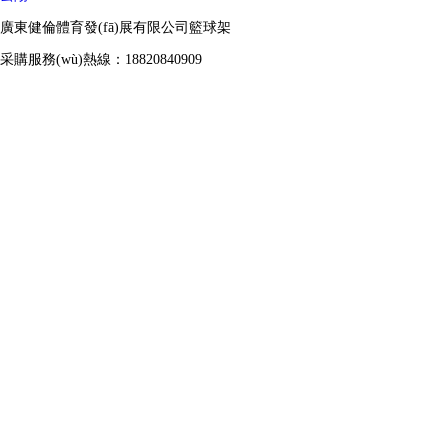
廣東健倫體育發(fā)展有限公司籃球架
采購服務(wù)熱線：18820840909