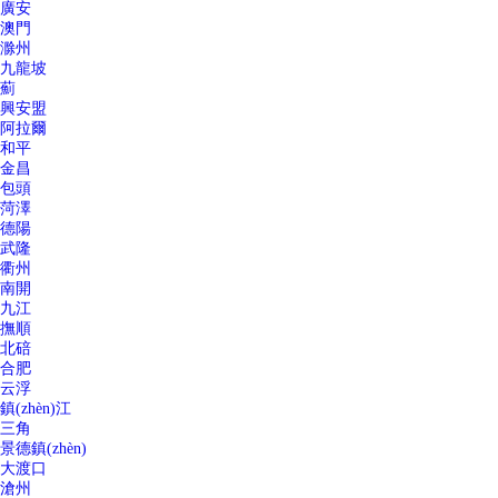
廣安
澳門
滁州
九龍坡
薊
興安盟
阿拉爾
和平
金昌
包頭
菏澤
德陽
武隆
衢州
南開
九江
撫順
北碚
合肥
云浮
鎮(zhèn)江
三角
景德鎮(zhèn)
大渡口
滄州