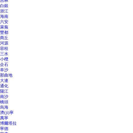
吉林
白銀
浙江
海南
六安
萊蕪
豐都
商丘
河源
容桂
三水
小欖
企石
阜沙
那曲地
大連
通化
陽江
南沙
橋頭
烏海
濟(jì)寧
萬寧
博爾塔拉
寧德