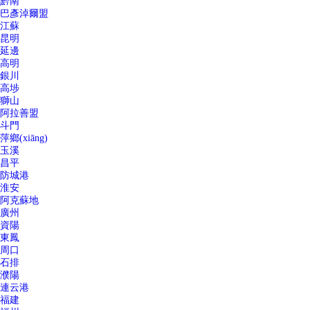
黔南
巴彥淖爾盟
江蘇
昆明
延邊
高明
銀川
高埗
獅山
阿拉善盟
斗門
萍鄉(xiāng)
玉溪
昌平
防城港
淮安
阿克蘇地
廣州
資陽
東鳳
周口
石排
濮陽
連云港
福建