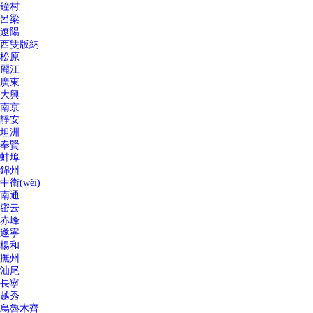
鐘村
呂梁
遼陽
西雙版納
松原
麗江
廣東
大興
南京
靜安
坦洲
奉賢
蚌埠
錦州
中衛(wèi)
南通
密云
赤峰
遂寧
楊和
撫州
汕尾
長寧
越秀
烏魯木齊