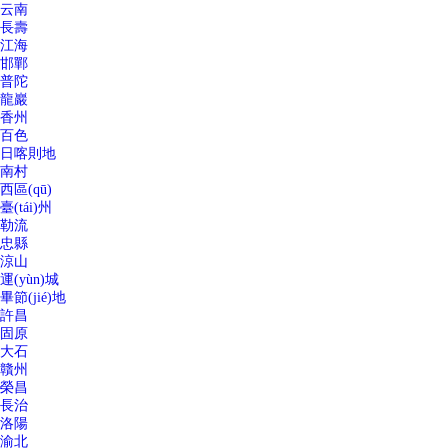
云南
長壽
江海
邯鄲
普陀
龍巖
香州
百色
日喀則地
南村
西區(qū)
臺(tái)州
勒流
忠縣
涼山
運(yùn)城
畢節(jié)地
許昌
固原
大石
贛州
榮昌
長治
洛陽
渝北