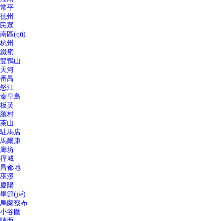
常平
德州
民眾
南區(qū)
杭州
鐵嶺
雙鴨山
天河
番禺
怒江
秦皇島
板芙
羅村
茶山
駐馬店
馬爾康
廊坊
禪城
昌都地
巫溪
慶陽
畢節(jié)
烏蘭察布
小谷圍
陜西