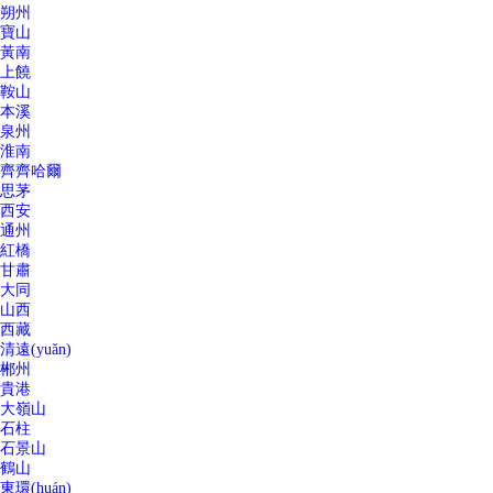
朔州
寶山
黃南
上饒
鞍山
本溪
泉州
淮南
齊齊哈爾
思茅
西安
通州
紅橋
甘肅
大同
山西
西藏
清遠(yuǎn)
郴州
貴港
大嶺山
石柱
石景山
鶴山
東環(huán)