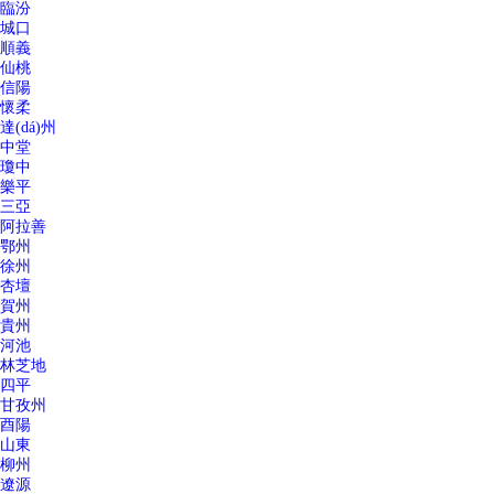
臨汾
城口
順義
仙桃
信陽
懷柔
達(dá)州
中堂
瓊中
樂平
三亞
阿拉善
鄂州
徐州
杏壇
賀州
貴州
河池
林芝地
四平
甘孜州
酉陽
山東
柳州
遼源