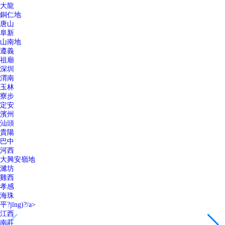
大龍
銅仁地
唐山
阜新
山南地
遵義
祖廟
深圳
渭南
玉林
寮步
定安
濱州
汕頭
貴陽
巴中
河西
大興安嶺地
濰坊
雞西
孝感
海珠
平?jīng)?/a>
江西
南莊