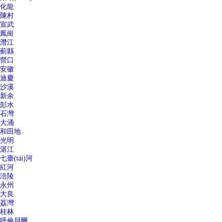
化龍
陳村
宣武
鳳崗
潛江
薊縣
營口
安徽
迪慶
沙溪
新余
彭水
石灣
大涌
和田地
光明
湛江
七臺(tái)河
紅河
涪陵
永州
大良
荔灣
桂林
呼倫貝爾