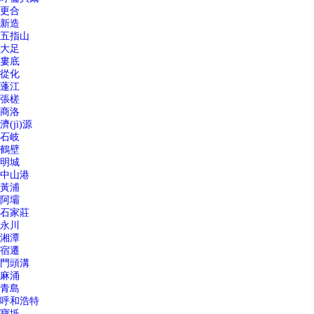
更合
新造
五指山
大足
婁底
從化
蓬江
張槎
商洛
濟(jì)源
石岐
鶴壁
明城
中山港
黃浦
阿壩
石家莊
永川
湘潭
宿遷
門頭溝
麻涌
青島
呼和浩特
寶坻