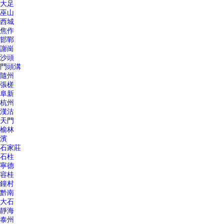
大足
巫山
西城
焦作
邯鄲
謝崗
沙頭
門頭溝
隨州
張槎
阜新
杭州
漢沽
天門
榆林
濱
石家莊
石柱
寧德
容桂
鐘村
黔南
大石
靜海
泰州