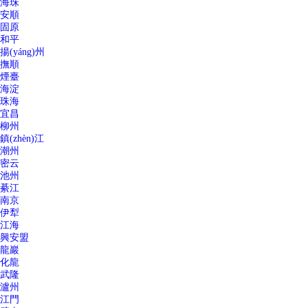
海珠
安順
固原
和平
揚(yáng)州
撫順
煙臺
海淀
珠海
宜昌
柳州
鎮(zhèn)江
潮州
密云
池州
綦江
南京
伊犁
江海
興安盟
龍巖
化龍
武隆
瀘州
江門