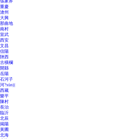
張家界
重慶
滄州
大興
那曲地
南村
宣武
西安
文昌
信陽
陜西
古橫欄
開縣
岳陽
石河子
河?xùn)|
西藏
樂平
陳村
長治
臨沂
北辰
揭陽
黃圃
北海