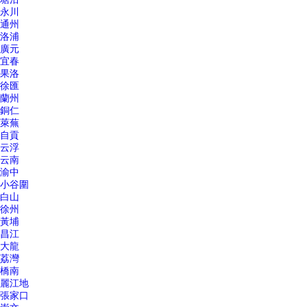
永川
通州
洛浦
廣元
宜春
果洛
徐匯
蘭州
銅仁
萊蕪
自貢
云浮
云南
渝中
小谷圍
白山
徐州
黃埔
昌江
大龍
荔灣
橋南
麗江地
張家口