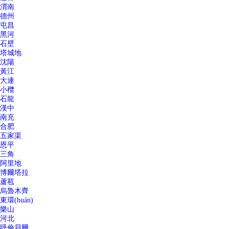
渭南
德州
屯昌
黑河
石壁
塔城地
沈陽
黃江
大連
小欖
石龍
漢中
南充
合肥
五家渠
恩平
三角
阿里地
博爾塔拉
蘆苞
烏魯木齊
東環(huán)
樂山
河北
呼倫貝爾