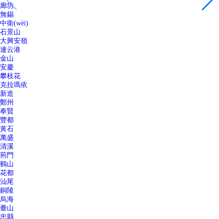
廊坊
無錫
中衛(wèi)
石景山
大興安嶺
連云港
金山
安慶
攀枝花
克拉瑪依
新造
鄭州
奉賢
豐都
黃石
萬盛
清溪
荊門
鶴山
花都
汕尾
銅陵
烏海
臺山
忠縣