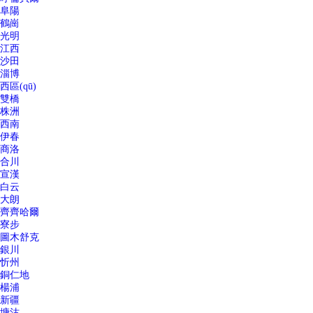
阜陽
鶴崗
光明
江西
沙田
淄博
西區(qū)
雙橋
株洲
西南
伊春
商洛
合川
宣漢
白云
大朗
齊齊哈爾
寮步
圖木舒克
銀川
忻州
銅仁地
楊浦
新疆
塘沽