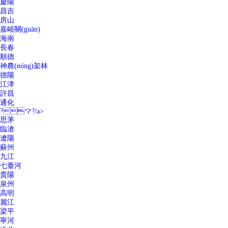
慶陽
昌吉
房山
嘉峪關(guān)
海南
長春
順德
神農(nóng)架林
德陽
江津
許昌
通化
?？?/a>
思茅
臨滄
遼陽
蘇州
九江
七臺河
貴陽
泉州
高明
麗江
梁平
寧河