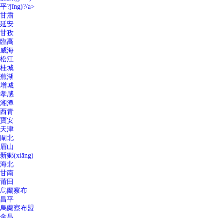
平?jīng)?/a>
甘肅
延安
甘孜
臨高
威海
松江
桂城
蕪湖
增城
孝感
湘潭
西青
寶安
天津
閘北
眉山
新鄉(xiāng)
海北
甘南
莆田
烏蘭察布
昌平
烏蘭察布盟
金昌