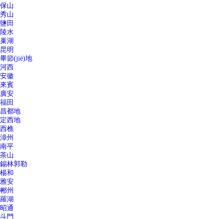
保山
秀山
鹽田
陵水
巢湖
昆明
畢節(jié)地
河西
安徽
來賓
廣安
福田
昌都地
定西地
西樵
漳州
南平
茶山
錫林郭勒
楊和
雅安
郴州
羅湖
昭通
斗門