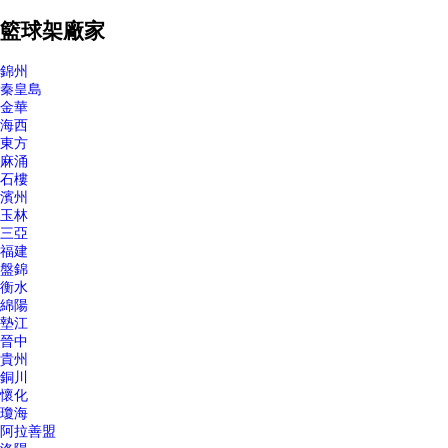
籃球架廠家
錦州
秦皇島
金華
海西
東方
麻涌
石樓
濱州
玉林
三亞
福建
盤錦
衡水
綿陽
墊江
晉中
貴州
銅川
懷化
瓊海
阿拉善盟