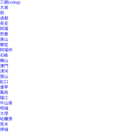
三鄉(xiāng)
大港
荊
成都
長安
阿壩
邢臺
唐山
樂從
阿壩州
石岐
獅山
澳門
漯河
寶山
虹口
遼寧
鳳崗
陽江
中山港
明城
大理
哈爾濱
里水
禪城