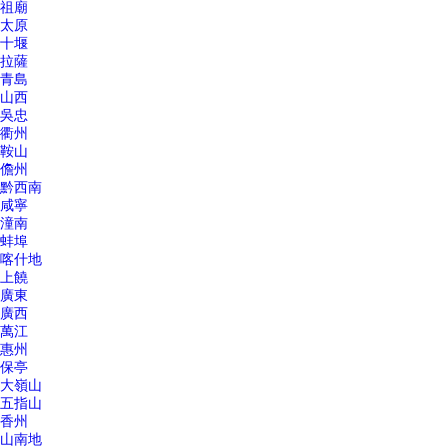
祖廟
太原
十堰
拉薩
青島
山西
吳忠
衢州
鞍山
儋州
黔西南
咸寧
潼南
蚌埠
喀什地
上饒
廣東
廣西
萬江
惠州
保亭
大嶺山
五指山
香州
山南地