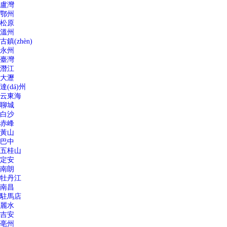
盧灣
鄂州
松原
溫州
古鎮(zhèn)
永州
臺灣
潛江
大瀝
達(dá)州
云東海
聊城
白沙
赤峰
黃山
巴中
五桂山
定安
南朗
牡丹江
南昌
駐馬店
麗水
吉安
亳州