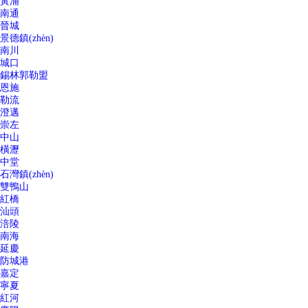
黃浦
南通
晉城
景德鎮(zhèn)
南川
城口
錫林郭勒盟
恩施
勒流
澄邁
崇左
中山
橫瀝
中堂
石灣鎮(zhèn)
雙鴨山
紅橋
汕頭
涪陵
南海
延慶
防城港
嘉定
寧夏
紅河