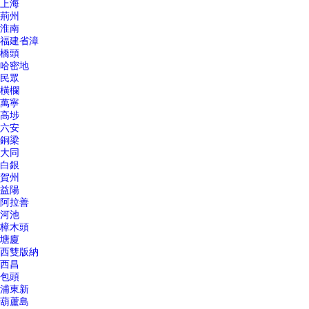
上海
荊州
淮南
福建省漳
橋頭
哈密地
民眾
橫欄
萬寧
高埗
六安
銅梁
大同
白銀
賀州
益陽
阿拉善
河池
樟木頭
塘廈
西雙版納
西昌
包頭
浦東新
葫蘆島