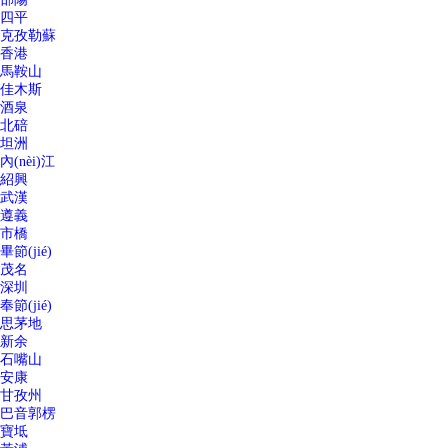
四平
克孜勒蘇
香港
馬鞍山
佳木斯
酒泉
北碚
坦洲
內(nèi)江
紹興
武漢
遵義
市橋
畢節(jié)
茂名
深圳
奉節(jié)
思茅地
新余
石嘴山
安康
甘孜州
巴音郭楞
寶坻