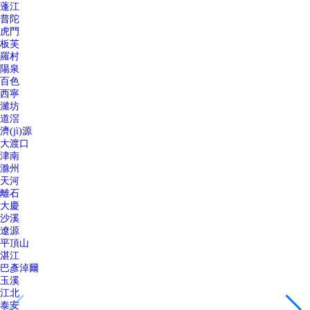
蓬江
普陀
虎門
板芙
羅村
陽泉
百色
西寧
濰坊
道滘
濟(jì)源
大渡口
津南
滁州
天河
離石
大慶
沙溪
遼源
平頂山
湛江
巴彥淖爾
玉溪
江北
泰安