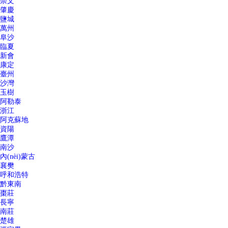
崇文
肇慶
鹽城
萬州
阜沙
臨夏
新會
康定
臺州
沙灣
玉樹
阿勒泰
浙江
阿克蘇地
資陽
鷹潭
南沙
內(nèi)蒙古
襄樊
呼和浩特
黔東南
棗莊
長寧
南莊
楚雄