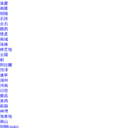
迪慶
南匯
朝陽
石排
企石
雞西
懷柔
南城
張掖
林芝地
云陽
薊
阿拉爾
菏澤
遂寧
湖州
河南
日照
榮昌
黃岡
薊縣
神灣
海東地
南山
韶關(guān)