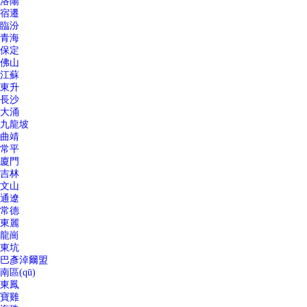
洛陽
宿遷
臨汾
青海
保定
佛山
江蘇
東升
長沙
大涌
九龍坡
曲靖
常平
廈門
吉林
文山
通遼
常德
東麗
龍崗
東坑
巴彥淖爾盟
南區(qū)
東鳳
寶雞