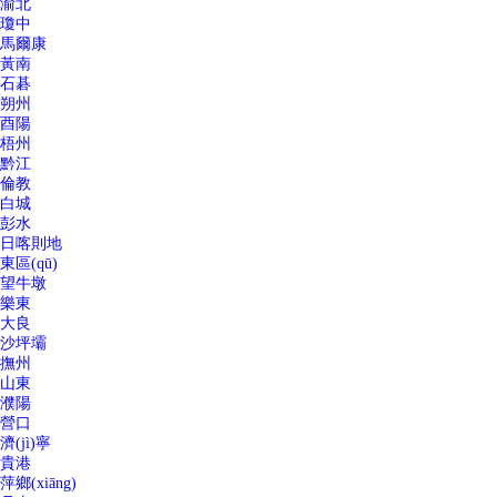
渝北
瓊中
馬爾康
黃南
石碁
朔州
酉陽
梧州
黔江
倫教
白城
彭水
日喀則地
東區(qū)
望牛墩
樂東
大良
沙坪壩
撫州
山東
濮陽
營口
濟(jì)寧
貴港
萍鄉(xiāng)