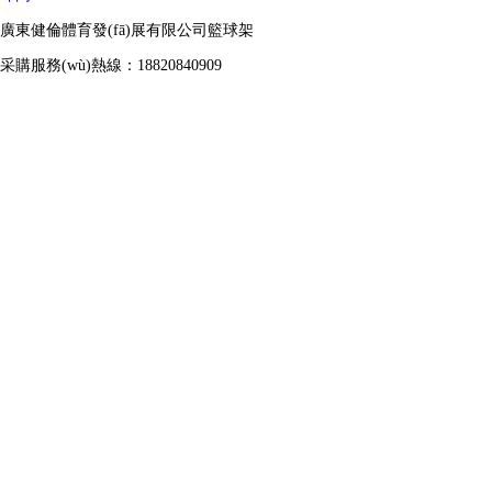
廣東健倫體育發(fā)展有限公司籃球架
采購服務(wù)熱線：18820840909