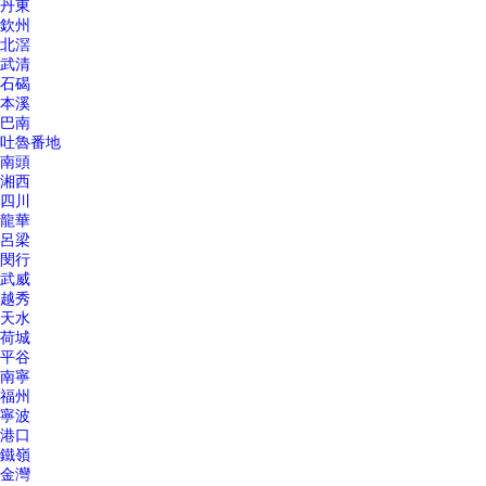
丹東
欽州
北滘
武清
石碣
本溪
巴南
吐魯番地
南頭
湘西
四川
龍華
呂梁
閔行
武威
越秀
天水
荷城
平谷
南寧
福州
寧波
港口
鐵嶺
金灣