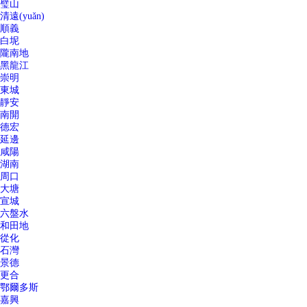
璧山
清遠(yuǎn)
順義
白坭
隴南地
黑龍江
崇明
東城
靜安
南開
德宏
延邊
咸陽
湖南
周口
大塘
宣城
六盤水
和田地
從化
石灣
景德
更合
鄂爾多斯
嘉興