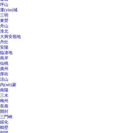
坪山
運(yùn)城
三明
東營
舟山
淮北
大興安嶺地
丹灶
安陽
臨滄地
南岸
仙桃
廣州
厚街
涼山
內(nèi)蒙
南陽
三水
梅州
長壽
開封
三門峽
綏化
鶴壁
邵陽