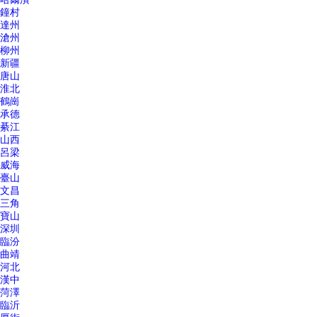
鐘村
達州
滄州
柳州
新疆
唐山
淮北
鶴崗
承德
綦江
山西
呂梁
威海
臺山
文昌
三角
寶山
深圳
臨汾
曲靖
河北
漢中
菏澤
臨沂