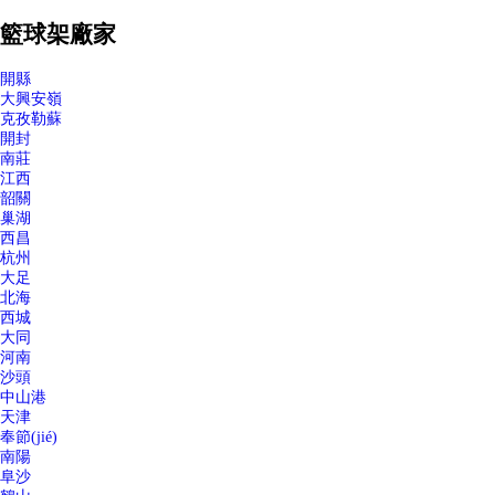
籃球架廠家
開縣
大興安嶺
克孜勒蘇
開封
南莊
江西
韶關
巢湖
西昌
杭州
大足
北海
西城
大同
河南
沙頭
中山港
天津
奉節(jié)
南陽
阜沙