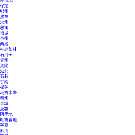
臨滄地
保定
鄭州
濟寧
永州
恩施
增城
泉州
商洛
神農架林
石河子
貴州
資陽
湖北
石碁
甘南
板芙
烏魯木齊
泰州
東城
蘆苞
阿里地
吐魯番地
寧夏
麻涌