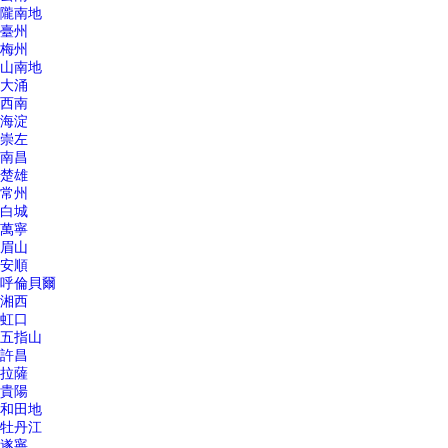
隴南地
臺州
梅州
山南地
大涌
西南
海淀
崇左
南昌
楚雄
常州
白城
萬寧
眉山
安順
呼倫貝爾
湘西
虹口
五指山
許昌
拉薩
貴陽
和田地
牡丹江
遂寧