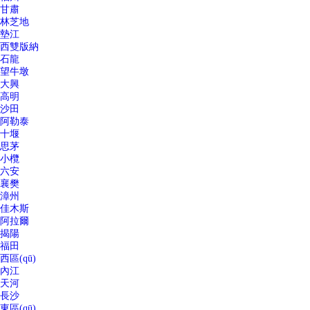
甘肅
林芝地
墊江
西雙版納
石龍
望牛墩
大興
高明
沙田
阿勒泰
十堰
思茅
小欖
六安
襄樊
漳州
佳木斯
阿拉爾
揭陽
福田
西區(qū)
內江
天河
長沙
東區(qū)