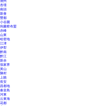
潮州
杏壇
南頭
新會
豐都
小谷圍
烏蘭察布盟
赤峰
山東
哈密地
江津
伊犁
黔南
黔江
新余
張家界
黃山
陳村
上饒
長安
昌都地
秦皇島
河東
云東海
花都