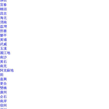
厚街
宜春
橋頭
昌吉
海北
渭南
荔灣
邢臺
樂平
黃埔
武威
玉溪
麗江地
南沙
黃石
南充
阿克蘇地
荊
嘉興
更合
雙橋
廣州
企石
南岸
宿州