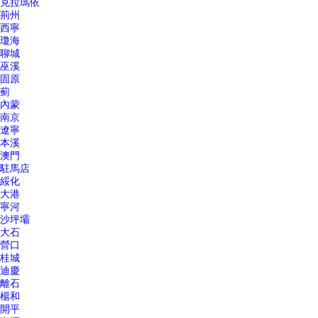
克拉瑪依
荊州
西寧
瓊海
聊城
巫溪
固原
薊
內蒙
南京
遼寧
本溪
澳門
駐馬店
綏化
大港
寧河
沙坪壩
大石
營口
桂城
迪慶
離石
楊和
開平