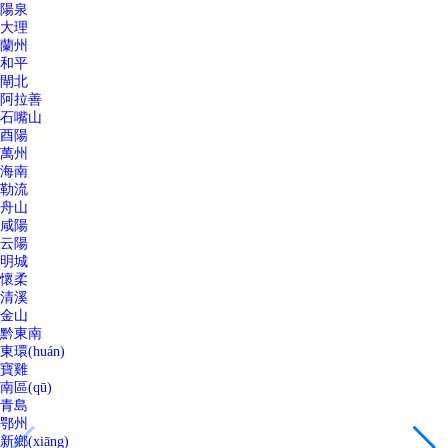
陽泉
大理
蘭州
和平
閘北
阿拉善
石嘴山
酉陽
萬州
海南
勒流
舟山
咸陽
云陽
明城
懷柔
清溪
金山
黔東南
東環(huán)
寶雞
南區(qū)
青島
鄂州
新鄉(xiāng)