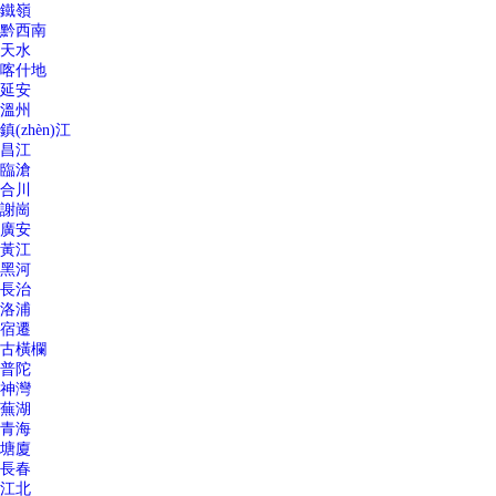
鐵嶺
黔西南
天水
喀什地
延安
溫州
鎮(zhèn)江
昌江
臨滄
合川
謝崗
廣安
黃江
黑河
長治
洛浦
宿遷
古橫欄
普陀
神灣
蕪湖
青海
塘廈
長春
江北