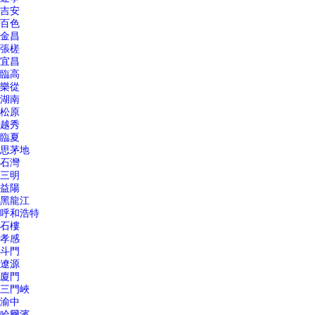
吉安
百色
金昌
張槎
宜昌
臨高
樂從
湖南
松原
越秀
臨夏
思茅地
石灣
三明
益陽
黑龍江
呼和浩特
石樓
孝感
斗門
遼源
廈門
三門峽
渝中
哈爾濱