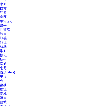
阜新
自貢
靜海
南匯
畢節(jié)
昌平
門頭溝
龍巖
順義
龍江
寶坻
淮安
懷化
錦州
南通
忠縣
古鎮(zhèn)
平谷
秀山
棗莊
麗江
南城
濟南
鹽城