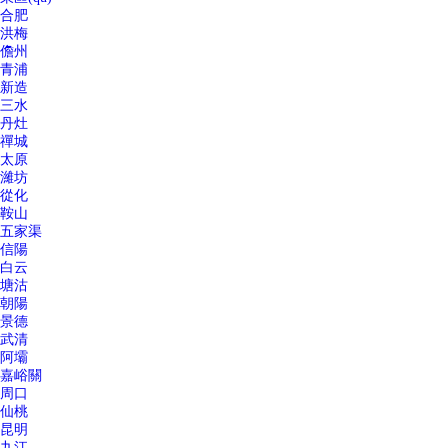
合肥
洪梅
儋州
青浦
新造
三水
丹灶
禪城
太原
濰坊
從化
鞍山
五家渠
信陽
白云
塘沽
朝陽
景德
武清
阿壩
嘉峪關
周口
仙桃
昆明
九江