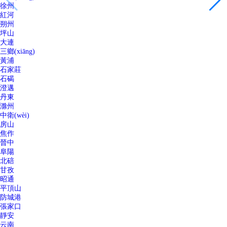
徐州
紅河
朔州
坪山
大連
三鄉(xiāng)
黃浦
石家莊
石碣
澄邁
丹東
滁州
中衛(wèi)
房山
焦作
晉中
阜陽
北碚
甘孜
昭通
平頂山
防城港
張家口
靜安
云南