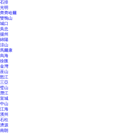
石排
光明
齊齊哈爾
雙鴨山
城口
吳忠
揚州
綿陽
涼山
馬爾康
烏海
徐匯
金灣
巫山
怒江
三亞
璧山
潛江
宣城
中山
江海
濱州
石柱
濟源
南朗