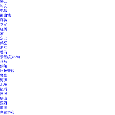
密云
均安
屯昌
那曲地
廊坊
嘉定
紅橋
濱
定安
鶴壁
浙江
番禺
景德鎮(zhèn)
萊蕪
銅陵
阿拉善盟
豐臺
河源
北辰
龍崗
日照
獅山
雞西
順德
烏蘭察布