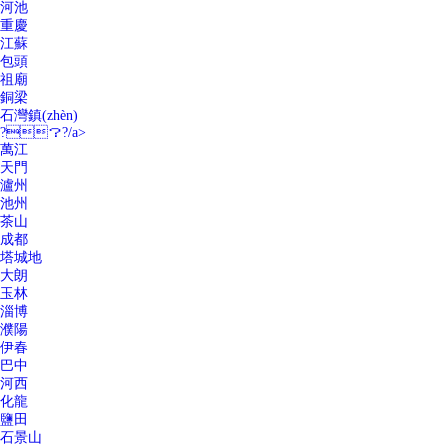
河池
重慶
江蘇
包頭
祖廟
銅梁
石灣鎮(zhèn)
?？?/a>
萬江
天門
瀘州
池州
茶山
成都
塔城地
大朗
玉林
淄博
濮陽
伊春
巴中
河西
化龍
鹽田
石景山