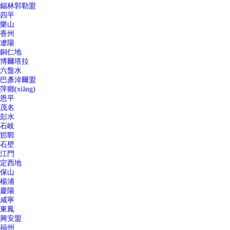
錫林郭勒盟
四平
樂山
香州
遼陽
銅仁地
博爾塔拉
六盤水
巴彥淖爾盟
萍鄉(xiāng)
恩平
茂名
彭水
石岐
邯鄲
石壁
江門
定西地
保山
楊浦
慶陽
咸寧
東鳳
興安盟
福州