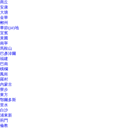
商丘
安康
大塘
金華
郴州
畢節(jié)地
宜賓
黃圃
南寧
馬鞍山
巴彥淖爾
福建
巴南
橫欄
鳳崗
羅村
內蒙古
寮步
東方
鄂爾多斯
里水
白沙
浦東新
荊門
倫教