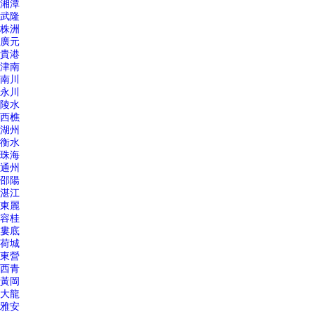
湘潭
武隆
株洲
廣元
貴港
津南
南川
永川
陵水
西樵
湖州
衡水
珠海
通州
邵陽
湛江
東麗
容桂
婁底
荷城
東營
西青
黃岡
大龍
雅安