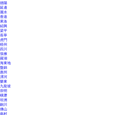
德陽
延邊
麗水
香港
果洛
紹興
梁平
長寧
虎門
梧州
四川
張掖
羅湖
海東地
盤錦
惠州
漯河
樂東
九龍坡
崇明
橫瀝
坦洲
銅川
佛山
南村