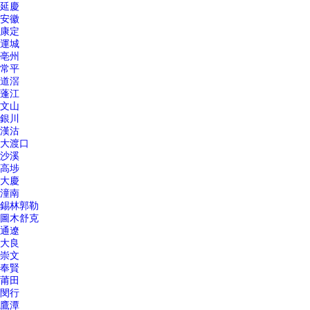
延慶
安徽
康定
運城
亳州
常平
道滘
蓬江
文山
銀川
漢沽
大渡口
沙溪
高埗
大慶
潼南
錫林郭勒
圖木舒克
通遼
大良
崇文
奉賢
莆田
閔行
鷹潭