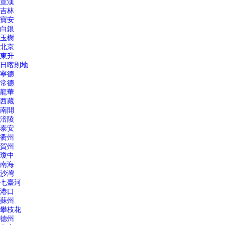
宣漢
吉林
寶安
白銀
玉樹
北京
東升
日喀則地
寧德
常德
龍華
西藏
南開
涪陵
泰安
衢州
賀州
瓊中
南海
沙灣
七臺河
港口
蘇州
攀枝花
德州