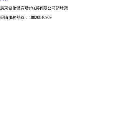
廣東健倫體育發(fā)展有限公司籃球架
采購服務熱線：18820840909