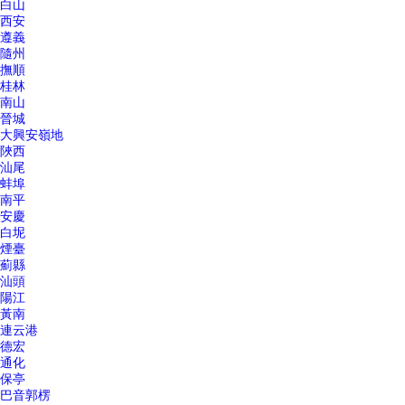
白山
西安
遵義
隨州
撫順
桂林
南山
晉城
大興安嶺地
陜西
汕尾
蚌埠
南平
安慶
白坭
煙臺
薊縣
汕頭
陽江
黃南
連云港
德宏
通化
保亭
巴音郭楞