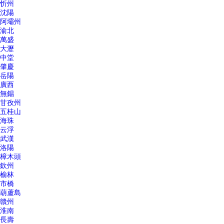
忻州
沈陽
阿壩州
渝北
萬盛
大瀝
中堂
肇慶
岳陽
廣西
無錫
甘孜州
五桂山
海珠
云浮
武漢
洛陽
樟木頭
欽州
榆林
市橋
葫蘆島
贛州
淮南
長壽