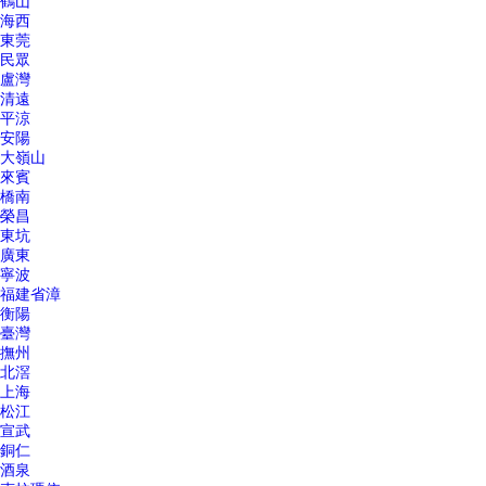
鶴山
海西
東莞
民眾
盧灣
清遠
平涼
安陽
大嶺山
來賓
橋南
榮昌
東坑
廣東
寧波
福建省漳
衡陽
臺灣
撫州
北滘
上海
松江
宣武
銅仁
酒泉