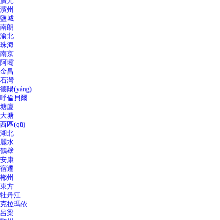
廣元
濱州
鹽城
南朗
渝北
珠海
南京
阿壩
金昌
石灣
德陽(yáng)
呼倫貝爾
塘廈
大塘
西區(qū)
湖北
麗水
鶴壁
安康
宿遷
郴州
東方
牡丹江
克拉瑪依
呂梁