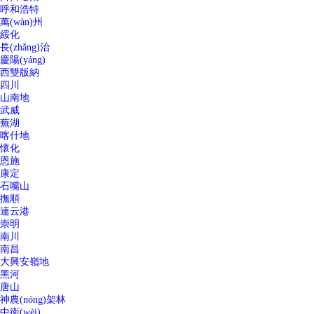
呼和浩特
萬(wàn)州
綏化
長(zhǎng)治
慶陽(yáng)
西雙版納
四川
山南地
武威
蕪湖
喀什地
懷化
恩施
康定
石嘴山
撫順
連云港
崇明
南川
南昌
大興安嶺地
黑河
唐山
神農(nóng)架林
中衛(wèi)