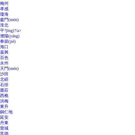
梅州
孝感
瓊海
廈門(mén)
淮北
平?jīng)?/a>
濮陽(yáng)
奉節(jié)
海口
嘉興
百色
永州
天門(mén)
沙田
北碚
石排
棗莊
西樵
洪梅
東升
銅仁地
延安
丹東
晉城
常德