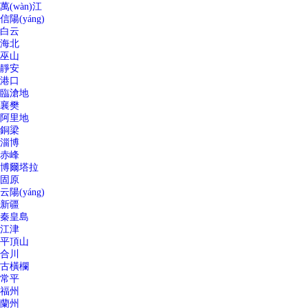
萬(wàn)江
信陽(yáng)
白云
海北
巫山
靜安
港口
臨滄地
襄樊
阿里地
銅梁
淄博
赤峰
博爾塔拉
固原
云陽(yáng)
新疆
秦皇島
江津
平頂山
合川
古橫欄
常平
福州
蘭州