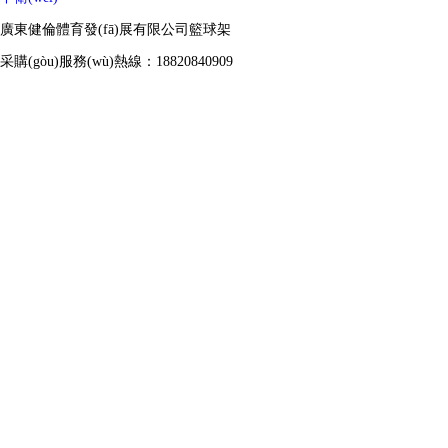
廣東健倫體育發(fā)展有限公司籃球架
采購(gòu)服務(wù)熱線：18820840909