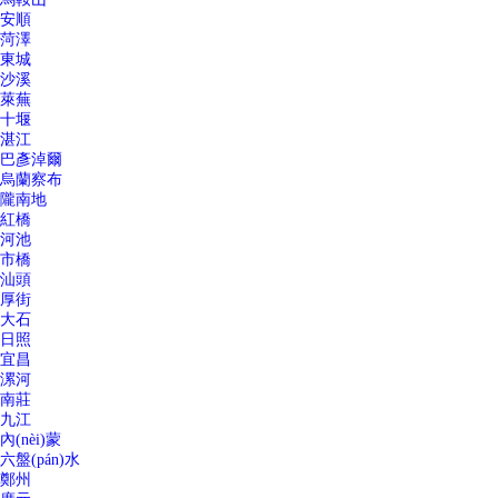
安順
菏澤
東城
沙溪
萊蕪
十堰
湛江
巴彥淖爾
烏蘭察布
隴南地
紅橋
河池
市橋
汕頭
厚街
大石
日照
宜昌
漯河
南莊
九江
內(nèi)蒙
六盤(pán)水
鄭州