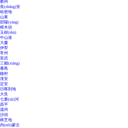
衢州
長(zhǎng)安
哈密地
山東
邵陽(yáng)
樟木頭
玉樹(shù)
中山港
大慶
伊犁
常州
宣武
三鄉(xiāng)
番禺
鐘村
淮安
定安
日喀則地
大良
七臺(tái)河
昌平
溫州
沙頭
林芝地
內(nèi)蒙古