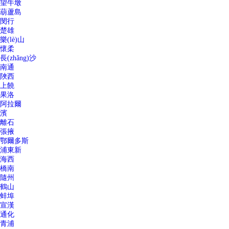
望牛墩
葫蘆島
閔行
楚雄
樂(lè)山
懷柔
長(zhǎng)沙
南通
陜西
上饒
果洛
阿拉爾
濱
離石
張掖
鄂爾多斯
浦東新
海西
橋南
隨州
鶴山
蚌埠
宣漢
通化
青浦