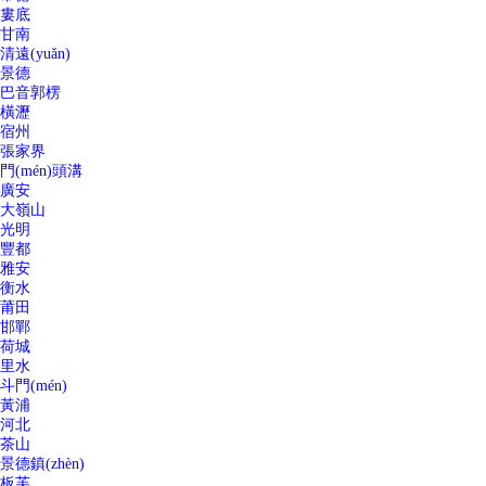
婁底
甘南
清遠(yuǎn)
景德
巴音郭楞
橫瀝
宿州
張家界
門(mén)頭溝
廣安
大嶺山
光明
豐都
雅安
衡水
莆田
邯鄲
荷城
里水
斗門(mén)
黃浦
河北
茶山
景德鎮(zhèn)
板芙