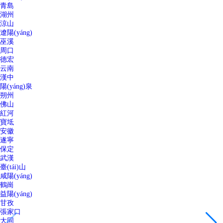
青島
湖州
涼山
遼陽(yáng)
巫溪
周口
德宏
云南
漢中
陽(yáng)泉
朔州
佛山
紅河
寶坻
安徽
遂寧
保定
武漢
臺(tái)山
咸陽(yáng)
鶴崗
益陽(yáng)
甘孜
張家口
大同