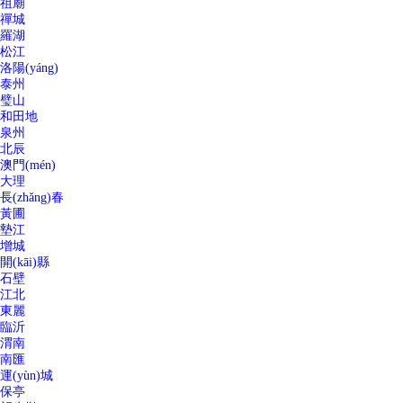
祖廟
禪城
羅湖
松江
洛陽(yáng)
泰州
璧山
和田地
泉州
北辰
澳門(mén)
大理
長(zhǎng)春
黃圃
墊江
增城
開(kāi)縣
石壁
江北
東麗
臨沂
渭南
南匯
運(yùn)城
保亭