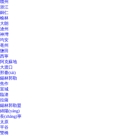
贛州
浙江
銅仁
榆林
大朗
滄州
神灣
均安
亳州
鹽田
西寧
阿克蘇地
大渡口
邢臺(tái)
錫林郭勒
焦作
宣城
臨滄
拉薩
錫林郭勒盟
綿陽(yáng)
長(zhǎng)寧
太原
平谷
雙橋