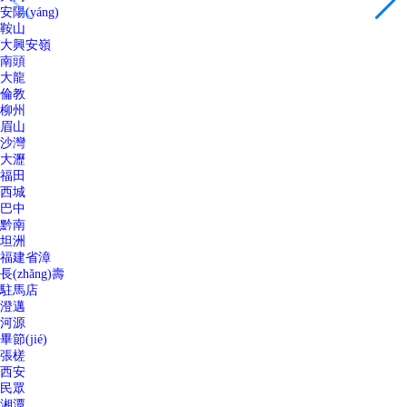
安陽(yáng)
鞍山
大興安嶺
南頭
大龍
倫教
柳州
眉山
沙灣
大瀝
福田
西城
巴中
黔南
坦洲
福建省漳
長(zhǎng)壽
駐馬店
澄邁
河源
畢節(jié)
張槎
西安
民眾
湘潭