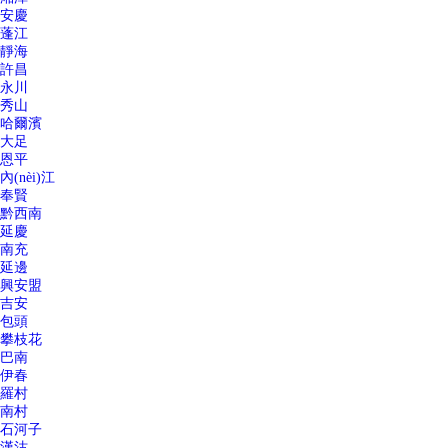
安慶
蓬江
靜海
許昌
永川
秀山
哈爾濱
大足
恩平
內(nèi)江
奉賢
黔西南
延慶
南充
延邊
興安盟
吉安
包頭
攀枝花
巴南
伊春
羅村
南村
石河子
漢沽