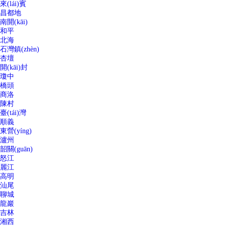
來(lái)賓
昌都地
南開(kāi)
和平
北海
石灣鎮(zhèn)
杏壇
開(kāi)封
瓊中
橋頭
商洛
陳村
臺(tái)灣
順義
東營(yíng)
瀘州
韶關(guān)
怒江
麗江
高明
汕尾
聊城
龍巖
吉林
湘西