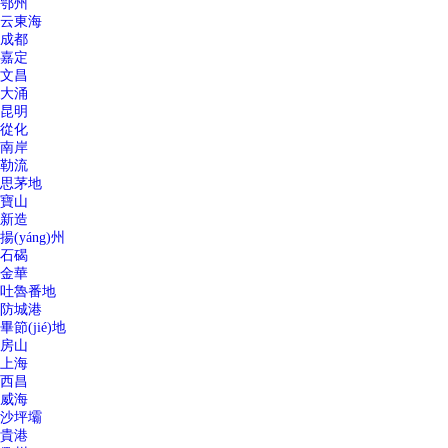
鄂州
云東海
成都
嘉定
文昌
大涌
昆明
從化
南岸
勒流
思茅地
寶山
新造
揚(yáng)州
石碣
金華
吐魯番地
防城港
畢節(jié)地
房山
上海
西昌
威海
沙坪壩
貴港