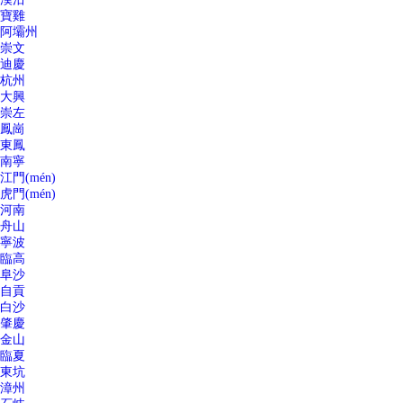
寶雞
阿壩州
崇文
迪慶
杭州
大興
崇左
鳳崗
東鳳
南寧
江門(mén)
虎門(mén)
河南
舟山
寧波
臨高
阜沙
自貢
白沙
肇慶
金山
臨夏
東坑
漳州