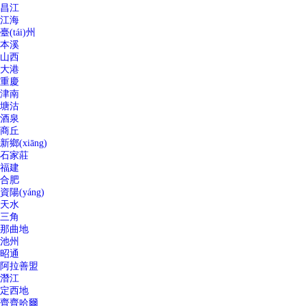
昌江
江海
臺(tái)州
本溪
山西
大港
重慶
津南
塘沽
酒泉
商丘
新鄉(xiāng)
石家莊
福建
合肥
資陽(yáng)
天水
三角
那曲地
池州
昭通
阿拉善盟
潛江
定西地
齊齊哈爾