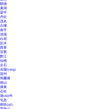
順德
巢湖
梁平
丹灶
茂名
石樓
南平
清溪
白坭
彭水
西青
宜賓
黔江
仙桃
企石
岳陽(yáng)
賀州
馬爾康
南山
廣東
石柱
達(dá)州
屯昌
南區(qū)
馬鞍山