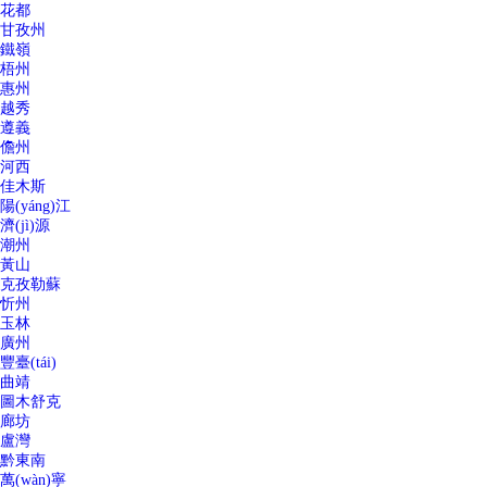
花都
甘孜州
鐵嶺
梧州
惠州
越秀
遵義
儋州
河西
佳木斯
陽(yáng)江
濟(jì)源
潮州
黃山
克孜勒蘇
忻州
玉林
廣州
豐臺(tái)
曲靖
圖木舒克
廊坊
盧灣
黔東南
萬(wàn)寧