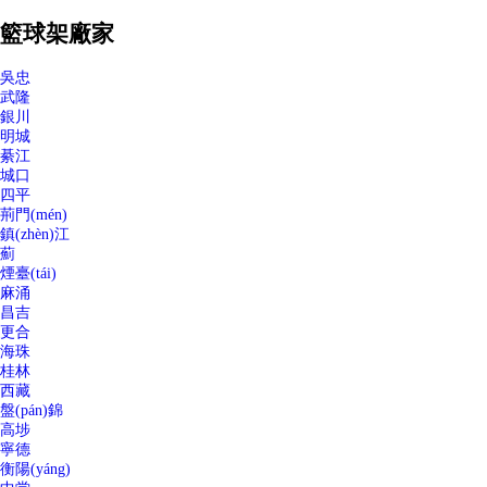
籃球架廠家
吳忠
武隆
銀川
明城
綦江
城口
四平
荊門(mén)
鎮(zhèn)江
薊
煙臺(tái)
麻涌
昌吉
更合
海珠
桂林
西藏
盤(pán)錦
高埗
寧德
衡陽(yáng)