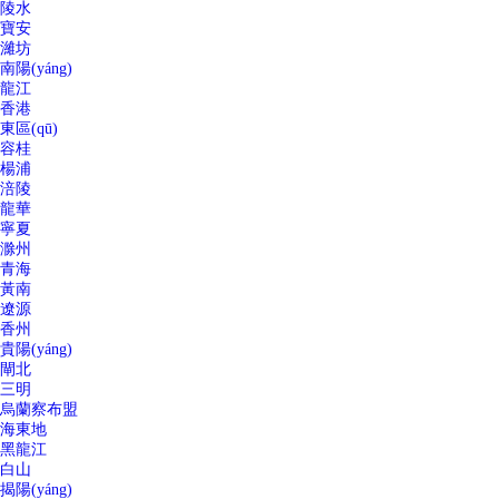
陵水
寶安
濰坊
南陽(yáng)
龍江
香港
東區(qū)
容桂
楊浦
涪陵
龍華
寧夏
滁州
青海
黃南
遼源
香州
貴陽(yáng)
閘北
三明
烏蘭察布盟
海東地
黑龍江
白山
揭陽(yáng)