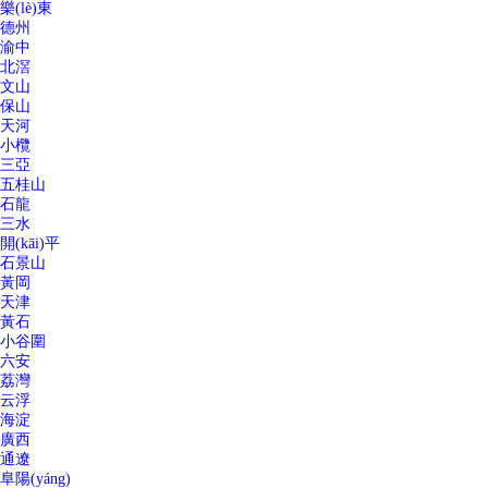
樂(lè)東
德州
渝中
北滘
文山
保山
天河
小欖
三亞
五桂山
石龍
三水
開(kāi)平
石景山
黃岡
天津
黃石
小谷圍
六安
荔灣
云浮
海淀
廣西
通遼
阜陽(yáng)