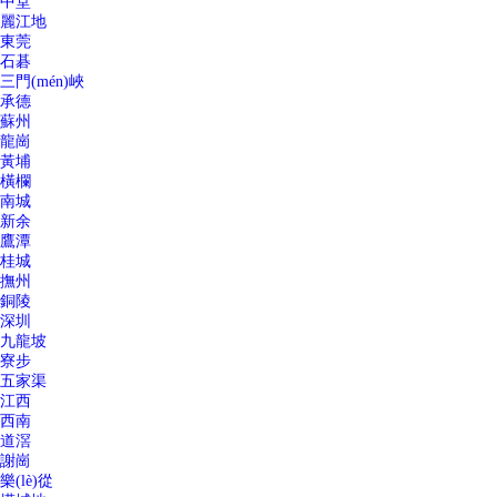
中堂
麗江地
東莞
石碁
三門(mén)峽
承德
蘇州
龍崗
黃埔
橫欄
南城
新余
鷹潭
桂城
撫州
銅陵
深圳
九龍坡
寮步
五家渠
江西
西南
道滘
謝崗
樂(lè)從