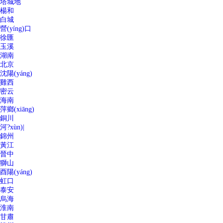
塔城地
楊和
白城
營(yíng)口
徐匯
玉溪
湖南
北京
沈陽(yáng)
雞西
密云
海南
萍鄉(xiāng)
銅川
河?xùn)|
錦州
黃江
晉中
獅山
酉陽(yáng)
虹口
泰安
烏海
淮南
甘肅