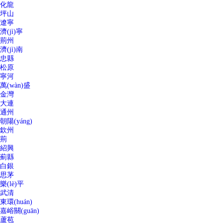
化龍
坪山
遼寧
濟(jì)寧
荊州
濟(jì)南
忠縣
松原
寧河
萬(wàn)盛
金灣
大連
通州
朝陽(yáng)
欽州
荊
紹興
薊縣
白銀
思茅
樂(lè)平
武清
東環(huán)
嘉峪關(guān)
蘆苞