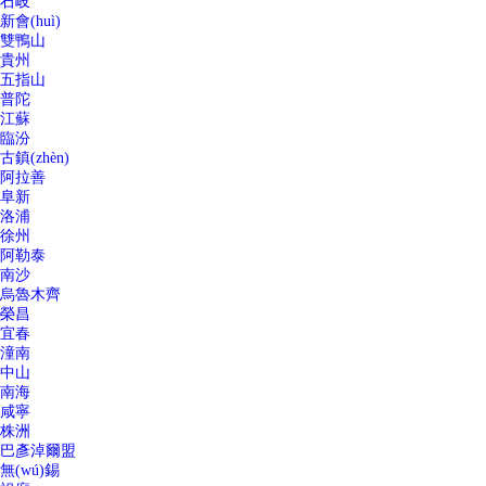
石岐
新會(huì)
雙鴨山
貴州
五指山
普陀
江蘇
臨汾
古鎮(zhèn)
阿拉善
阜新
洛浦
徐州
阿勒泰
南沙
烏魯木齊
榮昌
宜春
潼南
中山
南海
咸寧
株洲
巴彥淖爾盟
無(wú)錫