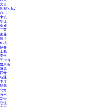
文昌
新鄉(xiāng)
白山
東坑
墊江
株洲
三亞
南莊
閔行
仙桃
伊春
上饒
泰州
五指山
黔東南
濟源
西青
昭通
本溪
開縣
北海
黃南
新余
勒流