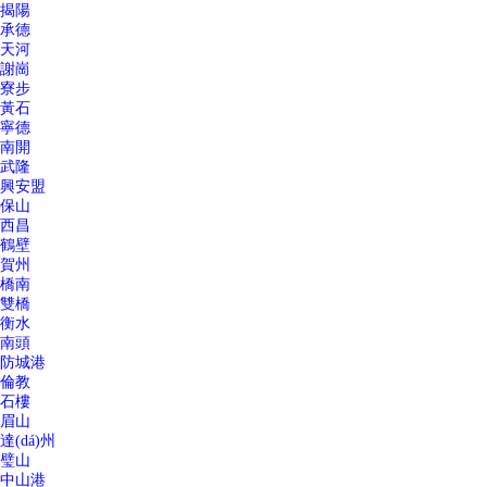
揭陽
承德
天河
謝崗
寮步
黃石
寧德
南開
武隆
興安盟
保山
西昌
鶴壁
賀州
橋南
雙橋
衡水
南頭
防城港
倫教
石樓
眉山
達(dá)州
璧山
中山港