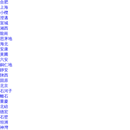
合肥
上海
小欖
澄邁
宣城
湘西
龍崗
思茅地
海北
安康
黃圃
六安
銅仁地
靜安
陜西
固原
北京
石河子
離石
重慶
北碚
德宏
石壁
坦洲
神灣