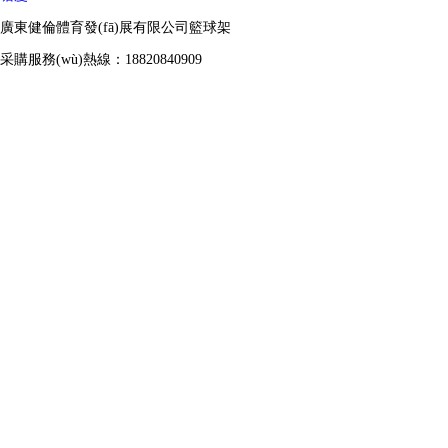
廣東健倫體育發(fā)展有限公司籃球架
采購服務(wù)熱線：18820840909