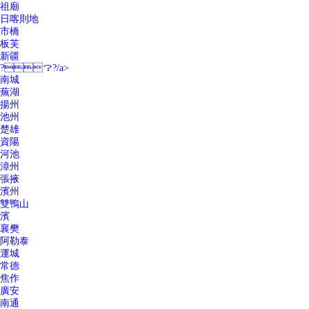
祖廟
日喀則地
市橋
板芙
新疆
?？?/a>
南城
蕪湖
揚州
池州
楚雄
資陽
河池
漳州
張掖
濱州
雙鴨山
濱
襄樊
阿勒泰
運城
常德
焦作
廣安
南通