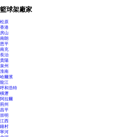
籃球架廠家
松原
香港
房山
南朗
恩平
南充
長治
貴陽
泉州
淮南
哈爾濱
龍江
呼和浩特
橫瀝
阿拉爾
荊州
昌平
崇明
江西
鐘村
寧河