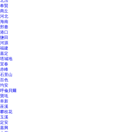
北滘
奉賢
商丘
河北
海南
邢臺
港口
鹽田
河源
福建
嘉定
塔城地
宜春
赤峰
石景山
百色
均安
呼倫貝爾
寶坻
阜新
巫溪
攀枝花
玉溪
定安
嘉興