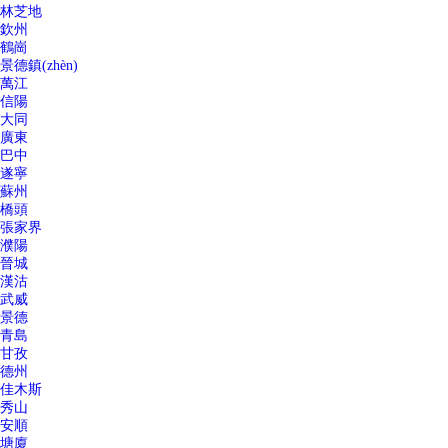
林芝地
欽州
鶴崗
景德鎮(zhèn)
萬江
信陽
大同
廣東
巴中
遂寧
蘇州
橋頭
張家界
濮陽
晉城
漢沽
武威
景德
青島
甘孜
德州
佳木斯
秀山
安順
塘廈