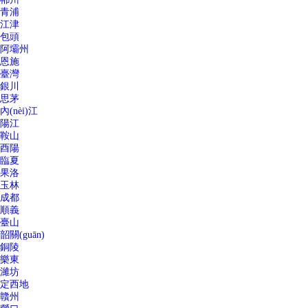
青浦
江津
包頭
阿壩州
恩施
臺灣
銀川
思茅
內(nèi)江
陽江
鞍山
酉陽
臨夏
果洛
玉林
成都
順義
臺山
韶關(guān)
銅陵
樂東
濰坊
定西地
贛州