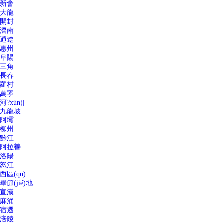
新會
大龍
開封
濟南
通遼
惠州
阜陽
三角
長春
羅村
萬寧
河?xùn)|
九龍坡
阿壩
柳州
黔江
阿拉善
洛陽
怒江
西區(qū)
畢節(jié)地
宣漢
麻涌
宿遷
涪陵