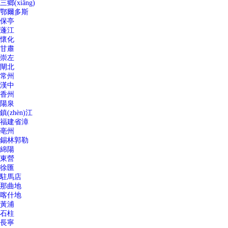
三鄉(xiāng)
鄂爾多斯
保亭
蓬江
懷化
甘肅
崇左
閘北
常州
漢中
香州
陽泉
鎮(zhèn)江
福建省漳
亳州
錫林郭勒
綿陽
東營
徐匯
駐馬店
那曲地
喀什地
黃浦
石柱
長寧