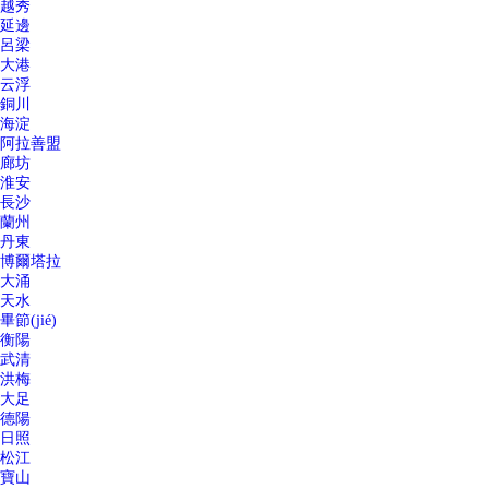
越秀
延邊
呂梁
大港
云浮
銅川
海淀
阿拉善盟
廊坊
淮安
長沙
蘭州
丹東
博爾塔拉
大涌
天水
畢節(jié)
衡陽
武清
洪梅
大足
德陽
日照
松江
寶山