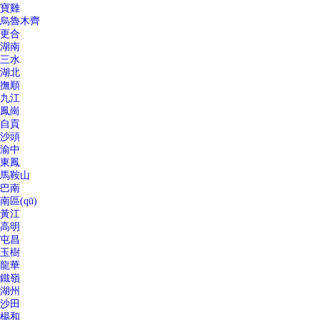
寶雞
烏魯木齊
更合
湖南
三水
湖北
撫順
九江
鳳崗
自貢
沙頭
渝中
東鳳
馬鞍山
巴南
南區(qū)
黃江
高明
屯昌
玉樹
龍華
鐵嶺
湖州
沙田
楊和