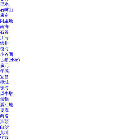
里水
石嘴山
康定
阿里地
南海
石碁
江海
錦州
瓊海
小谷圍
古鎮(zhèn)
廣元
孝感
宜昌
禪城
珠海
望牛墩
無錫
麗江地
婁底
商洛
汕頭
白沙
黃埔
江蘇