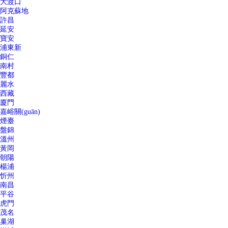
大渡口
阿克蘇地
許昌
延安
寶安
浦東新
銅仁
南村
豐都
麗水
西藏
廈門
嘉峪關(guān)
煙臺
盤錦
溫州
黃岡
朝陽
楊浦
忻州
南昌
平谷
虎門
茂名
巢湖