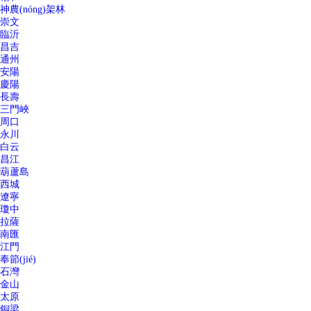
神農(nóng)架林
崇文
臨沂
昌吉
通州
安陽
慶陽
長壽
三門峽
周口
永川
白云
昌江
葫蘆島
西城
遼寧
瓊中
拉薩
南匯
江門
奉節(jié)
石灣
金山
太原
銅梁