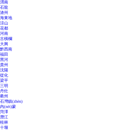
渭南
石龍
滄州
海東地
涼山
花都
河南
古橫欄
大興
黔西南
福田
黑河
貴州
沈陽
從化
梁平
三明
丹灶
衢州
石灣鎮(zhèn)
內(nèi)蒙
菏澤
潛江
桂林
十堰