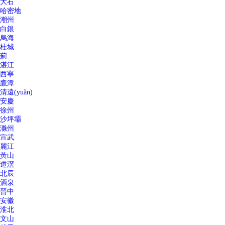
大石
哈密地
潮州
白銀
烏海
桂城
薊
湛江
西寧
鷹潭
清遠(yuǎn)
安慶
徐州
沙坪壩
滁州
宣武
麗江
黃山
道滘
北辰
酒泉
晉中
安徽
淮北
文山