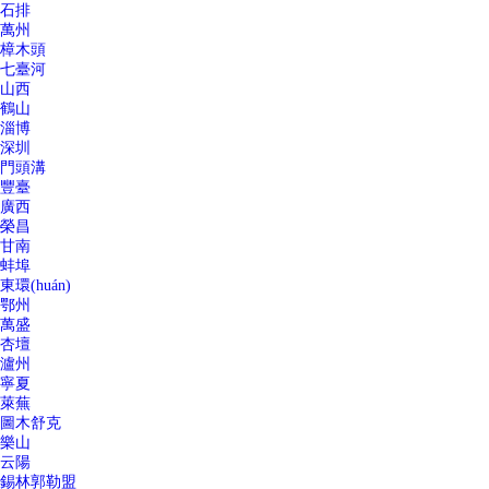
石排
萬州
樟木頭
七臺河
山西
鶴山
淄博
深圳
門頭溝
豐臺
廣西
榮昌
甘南
蚌埠
東環(huán)
鄂州
萬盛
杏壇
瀘州
寧夏
萊蕪
圖木舒克
樂山
云陽
錫林郭勒盟