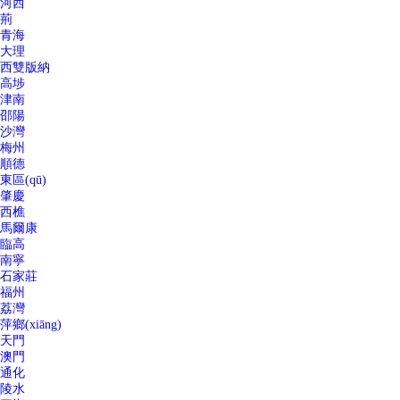
河西
荊
青海
大理
西雙版納
高埗
津南
邵陽
沙灣
梅州
順德
東區(qū)
肇慶
西樵
馬爾康
臨高
南寧
石家莊
福州
荔灣
萍鄉(xiāng)
天門
澳門
通化
陵水