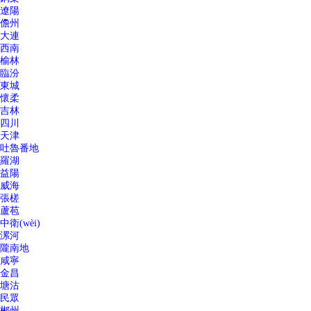
遼陽
儋州
大連
西南
榆林
臨汾
東城
懷柔
吉林
四川
天津
吐魯番地
羅湖
益陽
威海
張槎
蘆苞
中衛(wèi)
漯河
隴南地
咸寧
金昌
塘沽
民眾
郴州