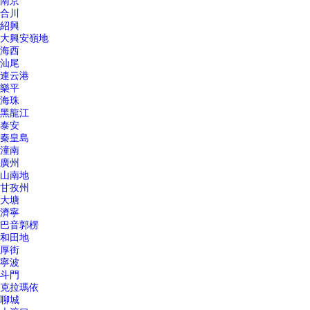
南京
合川
紹興
大興安嶺地
海西
汕尾
連云港
樂平
海珠
黑龍江
泰安
秦皇島
潼南
廣州
山南地
甘孜州
大塘
濟寧
巴音郭楞
和田地
厚街
寧波
斗門
克拉瑪依
聊城