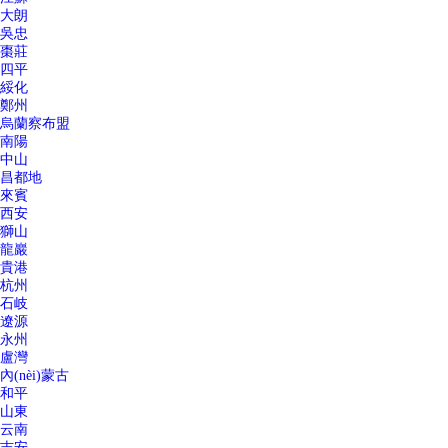
大朗
吳忠
棗莊
四平
綏化
鄭州
烏蘭察布盟
南陽
中山
昌都地
來賓
西安
獅山
龍巖
貴港
杭州
石岐
遼源
永州
盧灣
內(nèi)蒙古
和平
山東
云南
吉安