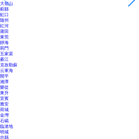
大嶺山
薊縣
虹口
隨州
紅河
莆田
東莞
靜海
荊門
五家渠
綦江
克孜勒蘇
云東海
開平
湘潭
樂從
東升
宜賓
雅安
荷城
金灣
石碣
臨滄地
明城
忠縣