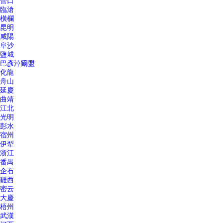
營口
臨滄
橫欄
昆明
咸陽
阜沙
鹽城
巴彥淖爾盟
化龍
舟山
延慶
曲靖
江北
光明
彭水
宿州
伊犁
浙江
番禺
企石
雞西
密云
大慶
梧州
武漢