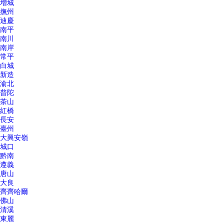
增城
撫州
迪慶
南平
南川
南岸
常平
白城
新造
渝北
普陀
茶山
紅橋
長安
臺州
大興安嶺
城口
黔南
遵義
唐山
大良
齊齊哈爾
佛山
清溪
東麗