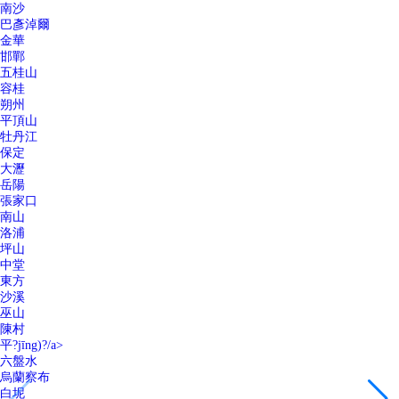
南沙
巴彥淖爾
金華
邯鄲
五桂山
容桂
朔州
平頂山
牡丹江
保定
大瀝
岳陽
張家口
南山
洛浦
坪山
中堂
東方
沙溪
巫山
陳村
平?jīng)?/a>
六盤水
烏蘭察布
白坭