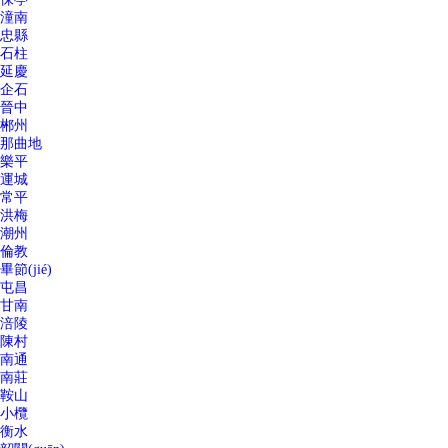
潼南
忠縣
石柱
延慶
企石
晉中
郴州
那曲地
樂平
運城
常平
洪梅
潮州
倫教
畢節(jié)
屯昌
甘南
涪陵
陳村
南通
南莊
鞍山
小欖
衡水