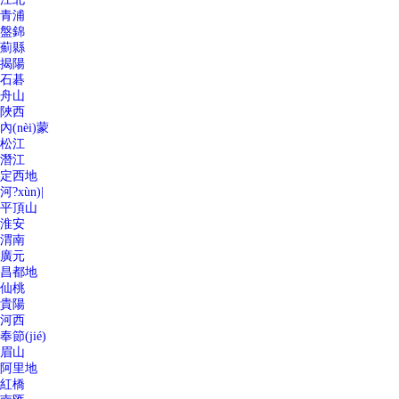
青浦
盤錦
薊縣
揭陽
石碁
舟山
陜西
內(nèi)蒙
松江
潛江
定西地
河?xùn)|
平頂山
淮安
渭南
廣元
昌都地
仙桃
貴陽
河西
奉節(jié)
眉山
阿里地
紅橋