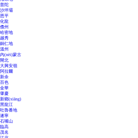
普陀
沙坪壩
恩平
化龍
儋州
哈密地
越秀
銅仁地
溫州
內(nèi)蒙古
閘北
大興安嶺
阿拉爾
新余
百色
金華
肇慶
新鄉(xiāng)
黑龍江
吐魯番地
遂寧
石嘴山
臨高
茂名
江北