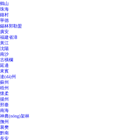
鶴山
珠海
鐘村
寧德
錫林郭勒盟
廣安
福建省漳
黃江
沈陽
南沙
古橫欄
延邊
來賓
達(dá)州
蘇州
梧州
懷柔
揚州
邢臺
南海
神農(nóng)架林
撫州
襄樊
黔南
長安