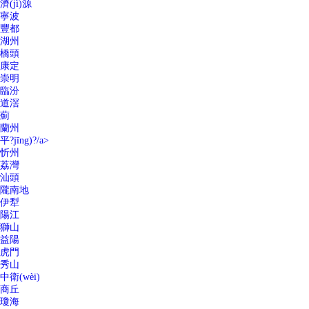
濟(jì)源
寧波
豐都
湖州
橋頭
康定
崇明
臨汾
道滘
薊
蘭州
平?jīng)?/a>
忻州
荔灣
汕頭
隴南地
伊犁
陽江
獅山
益陽
虎門
秀山
中衛(wèi)
商丘
瓊海