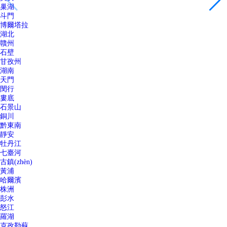
巢湖
斗門
博爾塔拉
湖北
贛州
石壁
甘孜州
湖南
天門
閔行
婁底
石景山
銅川
黔東南
靜安
牡丹江
七臺河
古鎮(zhèn)
黃浦
哈爾濱
株洲
彭水
怒江
羅湖
克孜勒蘇