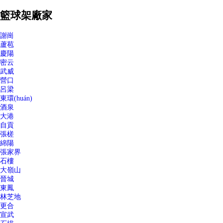
籃球架廠家
謝崗
蘆苞
慶陽
密云
武威
營口
呂梁
東環(huán)
酒泉
大港
自貢
張槎
綿陽
張家界
石樓
大嶺山
晉城
東鳳
林芝地
更合
宣武