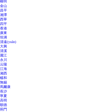
柳州
金山
昌平
湘潭
西寧
四平
香港
廣東
坦洲
清遠(yuǎn)
大興
清溪
麗江
永川
云陽
江海
湘西
楊和
無錫
馬爾康
長沙
寧夏
高明
順德
荊門