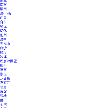
南匯
南寧
濱州
濟(jì)南
西青
合川
勒流
從化
荊州
漢中
五指山
白沙
蚌埠
沙溪
巴彥淖爾盟
銀川
遼寧
崇左
葫蘆島
石家莊
甘肅
海淀
楚雄
莆田
金灣