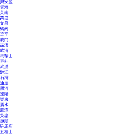
興安盟
貴港
黃南
萬盛
文昌
鶴崗
梁平
廈門
巫溪
武清
馬鞍山
容桂
武漢
黔江
石灣
迪慶
黑河
遼陽
樂東
麗水
鷹潭
吳忠
撫順
駐馬店
五桂山