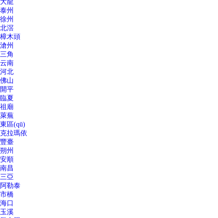
大龍
泰州
徐州
北滘
樟木頭
滄州
三角
云南
河北
佛山
開平
臨夏
祖廟
萊蕪
東區(qū)
克拉瑪依
豐臺
朔州
安順
南昌
三亞
阿勒泰
市橋
海口
玉溪