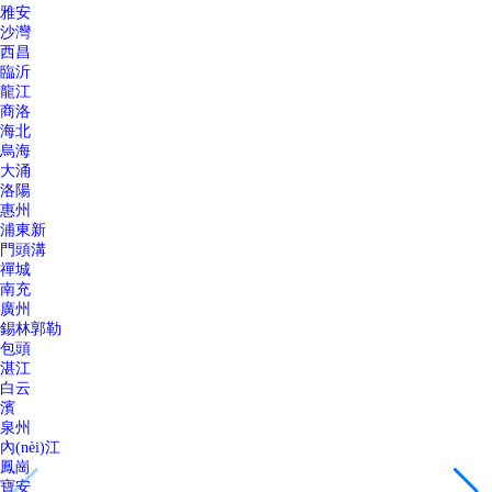
雅安
沙灣
西昌
臨沂
龍江
商洛
海北
烏海
大涌
洛陽
惠州
浦東新
門頭溝
禪城
南充
廣州
錫林郭勒
包頭
湛江
白云
濱
泉州
內(nèi)江
鳳崗
寶安