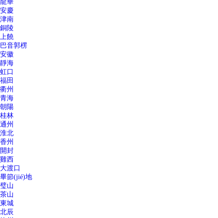
龍華
安慶
津南
銅陵
上饒
巴音郭楞
安徽
靜海
虹口
福田
衢州
青海
朝陽
桂林
通州
淮北
香州
開封
雞西
大渡口
畢節(jié)地
璧山
茶山
東城
北辰