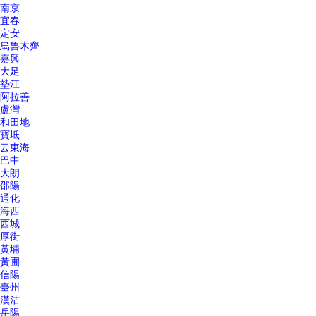
南京
宜春
定安
烏魯木齊
嘉興
大足
墊江
阿拉善
盧灣
和田地
寶坻
云東海
巴中
大朗
邵陽
通化
海西
西城
厚街
黃埔
黃圃
信陽
臺州
漢沽
岳陽