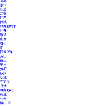
宣城
綦江
新造
江蘇
江門
西樵
烏蘭察布盟
均安
澄邁
山西
杭州
荊
西雙版納
黃山
白山
里水
黃石
咸陽
明城
五家渠
丹灶
烏蘭察布
荷城
焦作
濟(jì)寧