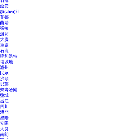
石排
延安
鎮(zhèn)江
花都
曲靖
張掖
濰坊
大慶
重慶
石龍
呼和浩特
塔城地
瀘州
民眾
沙頭
邯鄲
齊齊哈爾
鹽城
昌江
四川
澳門
濮陽
安陽
大良
南朗