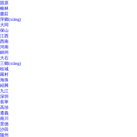
固原
榆林
棗莊
萍鄉(xiāng)
大同
保山
江西
西南
河南
錦州
大石
三鄉(xiāng)
桂城
羅村
海珠
紹興
九江
深圳
長寧
高埗
遵義
南川
景德
沙田
隨州