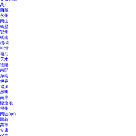
萬江
西藏
永州
南山
鶴壁
鄂州
橋南
橫欄
神灣
塘沽
天水
德陽
南開
海南
伊春
遼源
昆明
南岸
臨滄地
福州
南區(qū)
順義
萬寧
安康
保亭