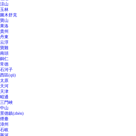
涼山
玉林
圖木舒克
寶山
果洛
貴州
丹東
云浮
寶雞
南頭
銅仁
常德
石河子
西區(qū)
太原
天河
天津
昭通
三門峽
中山
景德鎮(zhèn)
煙臺
漳州
石岐
寧河