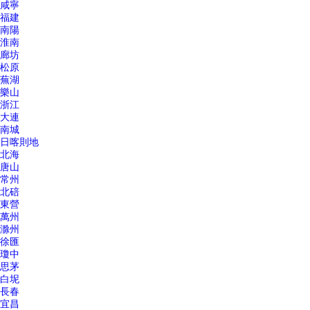
咸寧
福建
南陽
淮南
廊坊
松原
蕪湖
樂山
浙江
大連
南城
日喀則地
北海
唐山
常州
北碚
東營
萬州
滁州
徐匯
瓊中
思茅
白坭
長春
宜昌