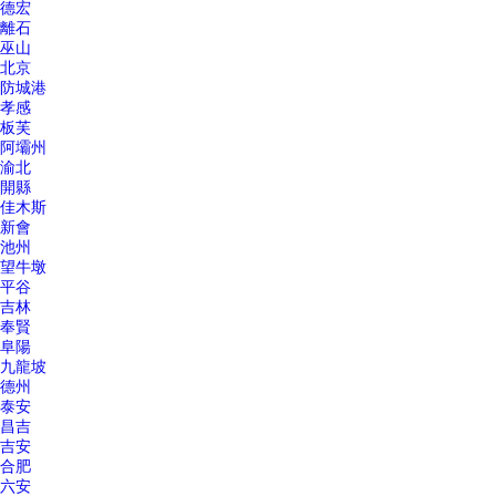
德宏
離石
巫山
北京
防城港
孝感
板芙
阿壩州
渝北
開縣
佳木斯
新會
池州
望牛墩
平谷
吉林
奉賢
阜陽
九龍坡
德州
泰安
昌吉
吉安
合肥
六安