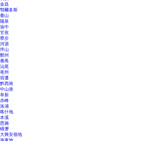
金昌
鄂爾多斯
臺山
陽泉
渝中
甘孜
寮步
河源
坪山
鄭州
番禺
汕尾
亳州
宿遷
黔西南
中山港
阜新
赤峰
洛浦
喀什地
本溪
恩施
橫瀝
大興安嶺地
海東地