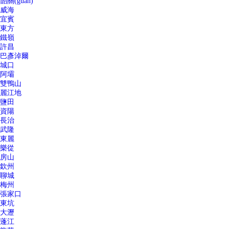
韶關(guān)
威海
宜賓
東方
鐵嶺
許昌
巴彥淖爾
城口
阿壩
雙鴨山
麗江地
鹽田
資陽
長治
武隆
東麗
樂從
房山
欽州
聊城
梅州
張家口
東坑
大瀝
蓬江