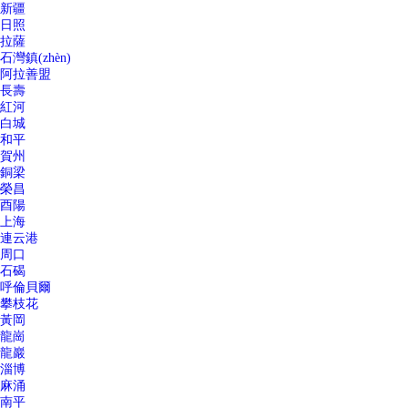
新疆
日照
拉薩
石灣鎮(zhèn)
阿拉善盟
長壽
紅河
白城
和平
賀州
銅梁
榮昌
酉陽
上海
連云港
周口
石碣
呼倫貝爾
攀枝花
黃岡
龍崗
龍巖
淄博
麻涌
南平