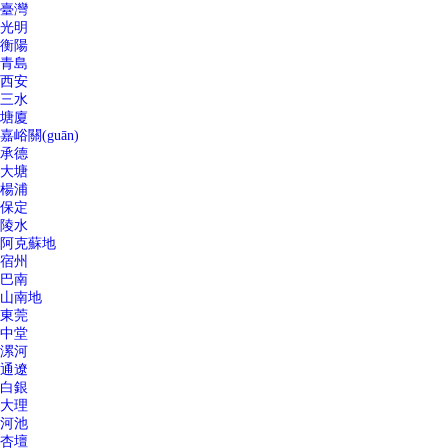
臺灣
光明
衡陽
青島
西安
三水
塘廈
嘉峪關(guān)
承德
大塘
楊浦
保定
陵水
阿克蘇地
宿州
巴南
山南地
東莞
中堂
漯河
通遼
白銀
大理
河池
杏壇