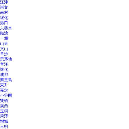
江津
崇文
南村
綏化
港口
六盤水
臨滄
十堰
山東
文山
阜沙
思茅地
宣漢
懷化
成都
秦皇島
東升
嘉定
小谷圍
雙橋
廣西
玉樹
菏澤
增城
三明