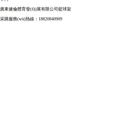
廣東健倫體育發(fā)展有限公司籃球架
采購服務(wù)熱線：18820840909