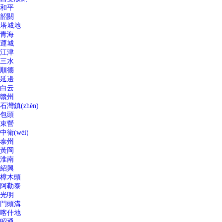
和平
韶關
塔城地
青海
運城
江津
三水
順德
延邊
白云
贛州
石灣鎮(zhèn)
包頭
東營
中衛(wèi)
泰州
黃岡
淮南
紹興
樟木頭
阿勒泰
光明
門頭溝
喀什地
昭通