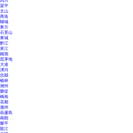
四川
梁平
文山
商洛
聊城
東方
石景山
東城
黔江
黃江
鐵嶺
思茅地
大港
漯河
忠縣
榆林
潮州
樂從
橋南
花都
滁州
葫蘆島
南朗
樂平
龍江