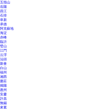
五指山
岳陽
昌江
石排
阜新
承德
阿克蘇地
海淀
赤峰
臨沂
璧山
江門
云浮
汕頭
新會
白山
福州
湘西
棗莊
揭陽
惠州
安慶
許昌
無錫
來賓