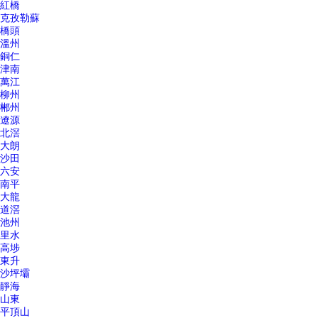
紅橋
克孜勒蘇
橋頭
溫州
銅仁
津南
萬江
柳州
郴州
遼源
北滘
大朗
沙田
六安
南平
大龍
道滘
池州
里水
高埗
東升
沙坪壩
靜海
山東
平頂山