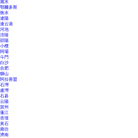
麗水
鄂爾多斯
衡水
遼陽
連云港
河池
涪陵
邵陽
小欖
阿壩
斗門
白沙
合肥
獅山
阿拉善盟
石灣
盧灣
石碁
云陽
賀州
蓬江
杏壇
黃石
廊坊
濟南