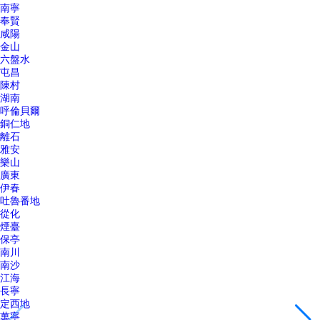
南寧
奉賢
咸陽
金山
六盤水
屯昌
陳村
湖南
呼倫貝爾
銅仁地
離石
雅安
樂山
廣東
伊春
吐魯番地
從化
煙臺
保亭
南川
南沙
江海
長寧
定西地
萬寧