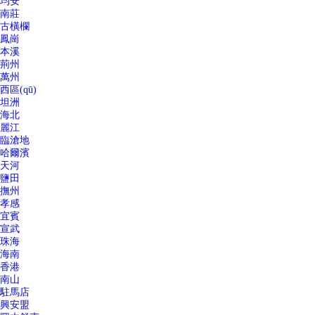
均安
南莊
古橫欄
鳳崗
本溪
荊州
萬州
西區(qū)
坦洲
海北
麗江
臨滄地
哈爾濱
天河
鹽田
撫州
孝感
宜賓
宣武
珠海
海南
香港
南山
駐馬店
興安盟