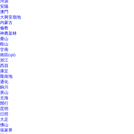
河源
安陽
澳門
大興安嶺地
內蒙古
倫教
神農架林
臺山
鞍山
甘南
南區(qū)
浙江
西昌
康定
隴南地
通化
銅川
黃山
北海
閔行
昆明
日照
大足
佛山
張家界