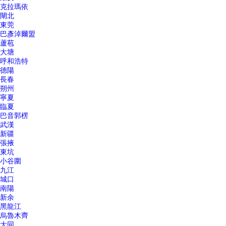
克拉瑪依
閘北
東莞
巴彥淖爾盟
蘆苞
大塘
呼和浩特
德陽
長春
朔州
寧夏
臨夏
巴音郭楞
武漢
新疆
張掖
東坑
小谷圍
九江
城口
南陽
新余
黑龍江
烏魯木齊
大同