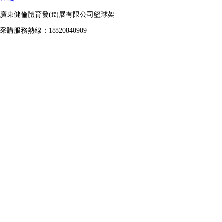
廣東健倫體育發(fā)展有限公司籃球架
采購服務熱線：18820840909