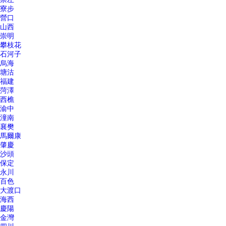
寮步
營口
山西
崇明
攀枝花
石河子
烏海
塘沽
福建
菏澤
西樵
渝中
潼南
襄樊
馬爾康
肇慶
沙頭
保定
永川
百色
大渡口
海西
慶陽
金灣