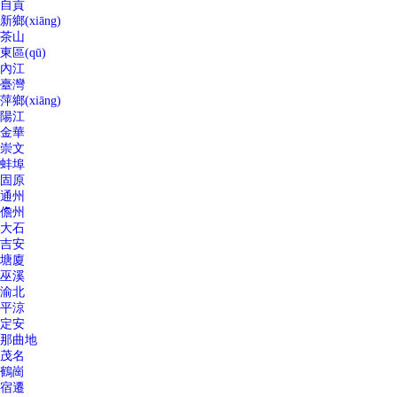
自貢
新鄉(xiāng)
茶山
東區(qū)
內江
臺灣
萍鄉(xiāng)
陽江
金華
崇文
蚌埠
固原
通州
儋州
大石
吉安
塘廈
巫溪
渝北
平涼
定安
那曲地
茂名
鶴崗
宿遷