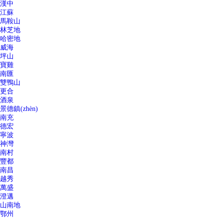
漢中
江蘇
馬鞍山
林芝地
哈密地
威海
坪山
寶雞
南匯
雙鴨山
更合
酒泉
景德鎮(zhèn)
南充
德宏
寧波
神灣
南村
豐都
南昌
越秀
萬盛
澄邁
山南地
鄂州