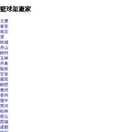
籃球架廠家
大瀝
泰安
南京
濱
桂城
舟山
錦州
玉林
丹東
龍崗
甘孜
莆田
鶴壁
臺州
香州
瓊中
黑河
桂林
密云
西城
成都