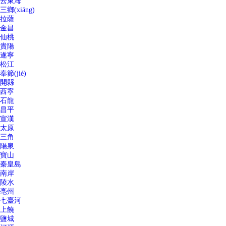
云東海
三鄉(xiāng)
拉薩
金昌
仙桃
貴陽
遂寧
松江
奉節(jié)
開縣
西寧
石龍
昌平
宣漢
太原
三角
陽泉
寶山
秦皇島
南岸
陵水
亳州
七臺河
上饒
鹽城