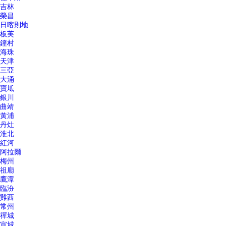
吉林
榮昌
日喀則地
板芙
鐘村
海珠
天津
三亞
大涌
寶坻
銀川
曲靖
黃浦
丹灶
淮北
紅河
阿拉爾
梅州
祖廟
鷹潭
臨汾
雞西
常州
禪城
宣城