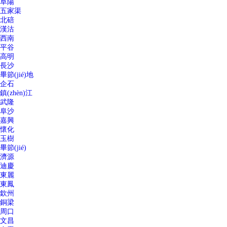
阜陽
五家渠
北碚
漢沽
西南
平谷
高明
長沙
畢節(jié)地
企石
鎮(zhèn)江
武隆
阜沙
嘉興
懷化
玉樹
畢節(jié)
濟源
迪慶
東麗
東鳳
欽州
銅梁
周口
文昌