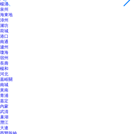
楊浦
泉州
海東地
漳州
濰坊
荷城
港口
南通
瀘州
瓊海
宿州
長壽
楊和
河北
嘉峪關
南城
黃南
青浦
嘉定
內蒙
武清
巢湖
潛江
大連
西雙版納