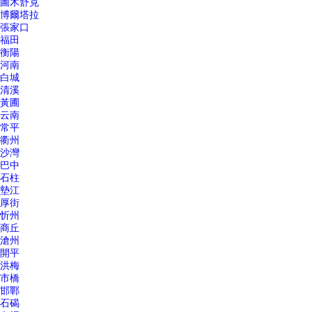
圖木舒克
博爾塔拉
張家口
福田
衡陽
河南
白城
清溪
黃圃
云南
常平
衢州
沙灣
巴中
石柱
墊江
厚街
忻州
商丘
滄州
開平
洪梅
市橋
邯鄲
石碣