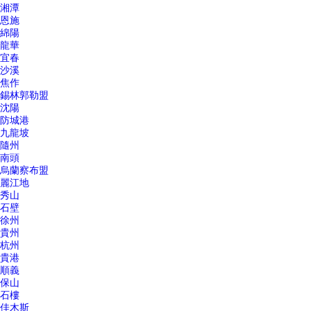
湘潭
恩施
綿陽
龍華
宜春
沙溪
焦作
錫林郭勒盟
沈陽
防城港
九龍坡
隨州
南頭
烏蘭察布盟
麗江地
秀山
石壁
徐州
貴州
杭州
貴港
順義
保山
石樓
佳木斯