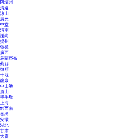
阿壩州
清遠
涼山
廣元
中堂
渭南
謝崗
揚州
張槎
廣西
烏蘭察布
薊縣
撫順
十堰
龍巖
中山港
眉山
望牛墩
上海
黔西南
番禺
安徽
湖北
甘肅
大慶