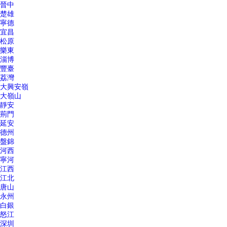
晉中
楚雄
寧德
宜昌
松原
樂東
淄博
豐臺
荔灣
大興安嶺
大嶺山
靜安
荊門
延安
德州
盤錦
河西
寧河
江西
江北
唐山
永州
白銀
怒江
深圳