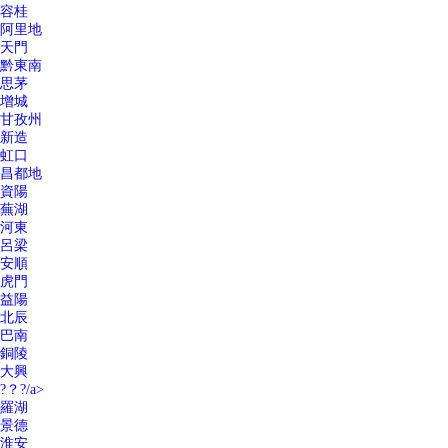
容桂
阿里地
天門
黔東南
思茅
增城
甘孜州
新造
虹口
昌都地
資陽
蕪湖
河東
呂梁
安順
虎門
益陽
北辰
巴南
銅陵
大興
?？?/a>
羅湖
景德
淮安