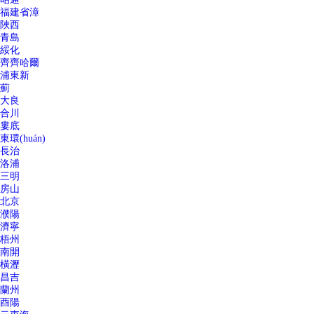
福建省漳
陜西
青島
綏化
齊齊哈爾
浦東新
薊
大良
合川
婁底
東環(huán)
長治
洛浦
三明
房山
北京
濮陽
濟寧
梧州
南開
橫瀝
昌吉
蘭州
酉陽