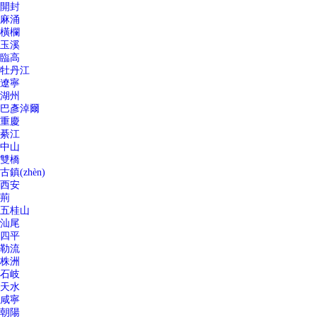
開封
麻涌
橫欄
玉溪
臨高
牡丹江
遼寧
湖州
巴彥淖爾
重慶
綦江
中山
雙橋
古鎮(zhèn)
西安
荊
五桂山
汕尾
四平
勒流
株洲
石岐
天水
咸寧
朝陽