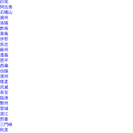
白坭
阿拉善
石嘴山
廣州
洛陽
黔南
萊蕪
伊犁
吳忠
蘇州
遵義
恩平
西藏
信陽
濱州
懷柔
武威
長安
臨滄
鄭州
晉城
湛江
邢臺
三門峽
民眾