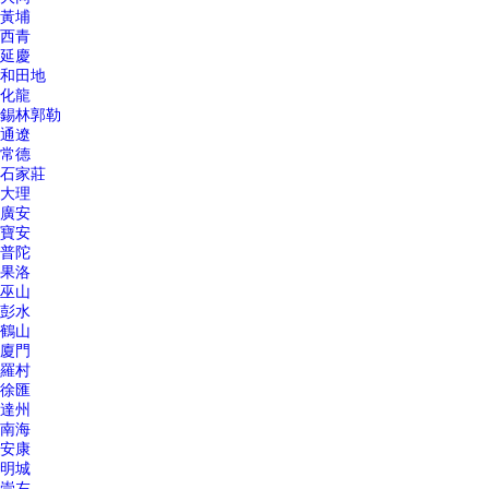
黃埔
西青
延慶
和田地
化龍
錫林郭勒
通遼
常德
石家莊
大理
廣安
寶安
普陀
果洛
巫山
彭水
鶴山
廈門
羅村
徐匯
達州
南海
安康
明城
崇左