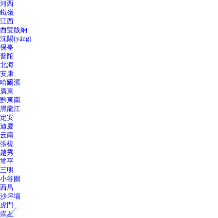
河西
鐵嶺
江西
西雙版納
沈陽(yáng)
保亭
普陀
北海
安康
哈爾濱
廣東
黔東南
黑龍江
定安
迪慶
云南
張槎
越秀
常平
三明
小谷圍
西昌
沙坪壩
虎門
崇左