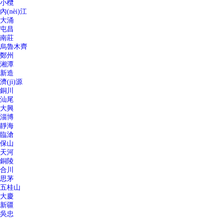
小欖
內(nèi)江
大涌
屯昌
南莊
烏魯木齊
鄭州
湘潭
新造
濟(jì)源
銅川
汕尾
大興
淄博
靜海
臨滄
保山
天河
銅陵
合川
思茅
五桂山
大慶
新疆
吳忠