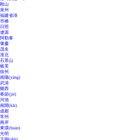
鞍山
泉州
福建省漳
市橋
日照
遼源
阿勒泰
肇慶
茂名
淮北
石景山
板芙
徐州
南陽(yáng)
武清
雞西
奉節(jié)
河池
南開(kāi)
成都
常州
南岸
東環(huán)
光明
玉樹(shù)