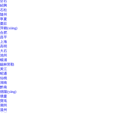
企石
紹興
石柱
隨州
寧夏
棗莊
萍鄉(xiāng)
合肥
昌平
上海
高明
大石
池州
楊浦
錫林郭勒
黃江
昭通
仙桃
湖南
黔南
德陽(yáng)
塘廈
寶坻
潮州
溫州