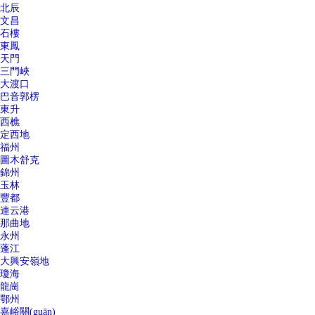
北辰
文昌
石樓
東鳳
天門
三門峽
大渡口
巴音郭楞
東升
西樵
定西地
福州
圖木舒克
錦州
玉林
豐都
連云港
那曲地
永州
蓬江
大興安嶺地
瓊海
龍崗
鄂州
嘉峪關(guān)