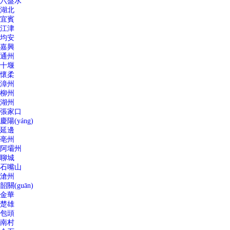
六盤水
湖北
宜賓
江津
均安
嘉興
通州
十堰
懷柔
漳州
柳州
湖州
張家口
慶陽(yáng)
延邊
亳州
阿壩州
聊城
石嘴山
滄州
韶關(guān)
金華
楚雄
包頭
南村