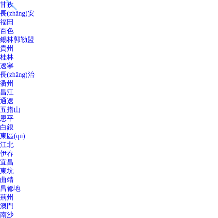
甘孜
長(zhǎng)安
福田
百色
錫林郭勒盟
貴州
桂林
遼寧
長(zhǎng)治
衢州
昌江
通遼
五指山
恩平
白銀
東區(qū)
江北
伊春
宜昌
東坑
曲靖
昌都地
荊州
澳門
南沙