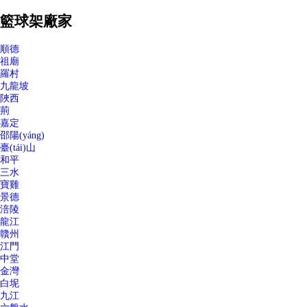
籃球架廠家
順德
祖廟
羅村
九龍坡
陜西
荊
嘉定
邵陽(yáng)
臺(tái)山
和平
三水
寶雞
景德
涪陵
龍江
贛州
江門
中堂
金灣
白坭
九江