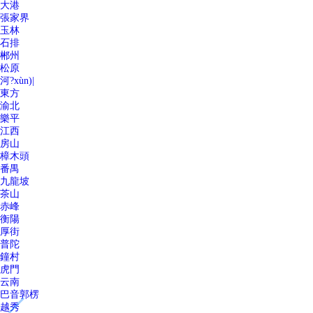
大港
張家界
玉林
石排
郴州
松原
河?xùn)|
東方
渝北
樂平
江西
房山
樟木頭
番禺
九龍坡
茶山
赤峰
衡陽
厚街
普陀
鐘村
虎門
云南
巴音郭楞
越秀