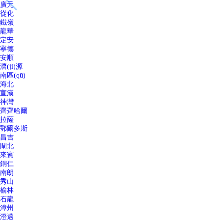
廣元
從化
鐵嶺
龍華
定安
寧德
安順
濟(jì)源
南區(qū)
海北
宣漢
神灣
齊齊哈爾
拉薩
鄂爾多斯
昌吉
閘北
來賓
銅仁
南朗
秀山
榆林
石龍
漳州
澄邁