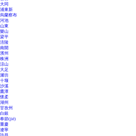
大同
浦東新
烏蘭察布
河池
山東
樂山
梁平
涪陵
南開
濱州
株洲
涼山
大足
濰坊
十堰
沙溪
鷹潭
懷柔
湖州
甘孜州
白銀
奉節(jié)
重慶
遼寧
許昌