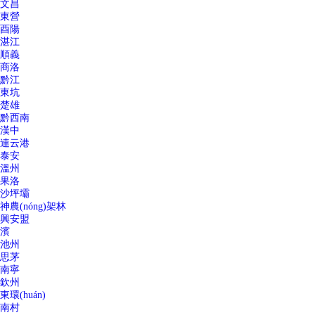
文昌
東營
酉陽
湛江
順義
商洛
黔江
東坑
楚雄
黔西南
漢中
連云港
泰安
溫州
果洛
沙坪壩
神農(nóng)架林
興安盟
濱
池州
思茅
南寧
欽州
東環(huán)
南村