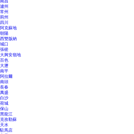
南昌
瀘州
常州
荊州
四川
阿克蘇地
朝陽
西雙版納
城口
張槎
大興安嶺地
百色
大瀝
南平
阿拉爾
南頭
長春
萬盛
白沙
荷城
保山
黑龍江
克孜勒蘇
天水
駐馬店