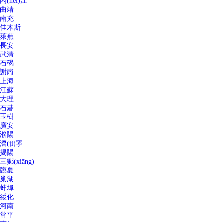
內(nèi)江
曲靖
南充
佳木斯
萊蕪
長安
武清
石碣
謝崗
上海
江蘇
大理
石碁
玉樹
廣安
濮陽
濟(jì)寧
揭陽
三鄉(xiāng)
臨夏
巢湖
蚌埠
綏化
河南
常平