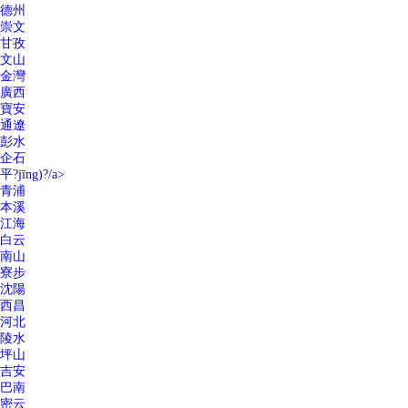
德州
崇文
甘孜
文山
金灣
廣西
寶安
通遼
彭水
企石
平?jīng)?/a>
青浦
本溪
江海
白云
南山
寮步
沈陽
西昌
河北
陵水
坪山
吉安
巴南
密云