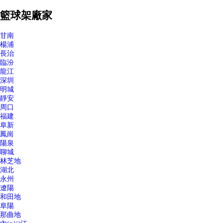
籃球架廠家
甘南
楊浦
長治
臨汾
龍江
深圳
明城
靜安
周口
福建
阜新
鳳崗
陽泉
聊城
林芝地
湖北
永州
遼陽
和田地
阜陽
那曲地