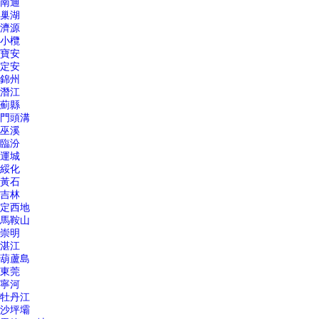
南通
巢湖
濟源
小欖
寶安
定安
錦州
潛江
薊縣
門頭溝
巫溪
臨汾
運城
綏化
黃石
吉林
定西地
馬鞍山
崇明
湛江
葫蘆島
東莞
寧河
牡丹江
沙坪壩