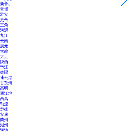
新會
黃埔
雅安
更合
三角
河源
九江
云南
廣元
大龍
大足
陜西
墊江
益陽
連云港
甘孜州
高明
麗江地
西昌
勒流
楚雄
安康
蘭州
湖州
河池