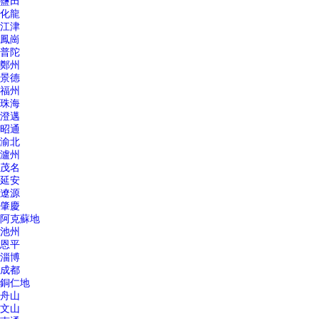
鹽田
化龍
江津
鳳崗
普陀
鄭州
景德
福州
珠海
澄邁
昭通
渝北
瀘州
茂名
延安
遼源
肇慶
阿克蘇地
池州
恩平
淄博
成都
銅仁地
舟山
文山