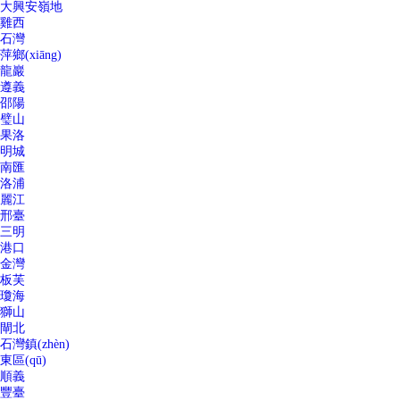
大興安嶺地
雞西
石灣
萍鄉(xiāng)
龍巖
遵義
邵陽
璧山
果洛
明城
南匯
洛浦
麗江
邢臺
三明
港口
金灣
板芙
瓊海
獅山
閘北
石灣鎮(zhèn)
東區(qū)
順義
豐臺