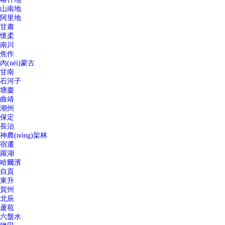
山南地
阿里地
甘肅
懷柔
南川
焦作
內(nèi)蒙古
甘南
石河子
塘廈
曲靖
潮州
保定
長治
神農(nóng)架林
宿遷
羅湖
哈爾濱
自貢
東升
賀州
北辰
蘆苞
六盤水