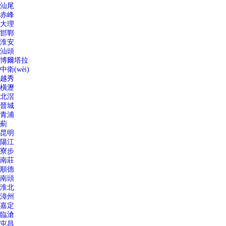
汕尾
赤峰
大理
邯鄲
淮安
汕頭
博爾塔拉
中衛(wèi)
越秀
橫瀝
北滘
晉城
青浦
薊
昆明
陽江
寮步
南莊
順德
南頭
淮北
漳州
嘉定
臨滄
屯昌