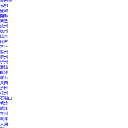
隴南地
光明
鹽城
開縣
新造
欽州
撫州
陽泉
鐘村
常平
滁州
衢州
忻州
濮陽
白沙
離石
黃圃
沙田
梧州
石嘴山
塘沽
武漢
常州
鷹潭
大涌