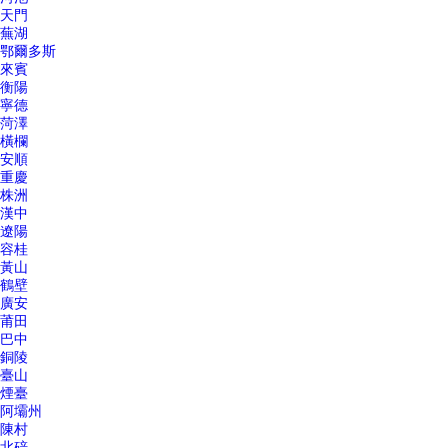
天門
蕪湖
鄂爾多斯
來賓
衡陽
寧德
菏澤
橫欄
安順
重慶
株洲
漢中
遼陽
容桂
黃山
鶴壁
廣安
莆田
巴中
銅陵
臺山
煙臺
阿壩州
陳村
北碚