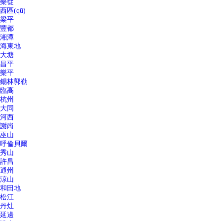
樂從
西區(qū)
梁平
豐都
湘潭
海東地
大塘
昌平
樂平
錫林郭勒
臨高
杭州
大同
河西
謝崗
巫山
呼倫貝爾
秀山
許昌
通州
涼山
和田地
松江
丹灶
延邊