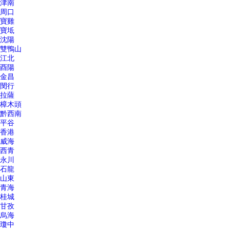
津南
周口
寶雞
寶坻
沈陽
雙鴨山
江北
酉陽
金昌
閔行
拉薩
樟木頭
黔西南
平谷
香港
威海
西青
永川
石龍
山東
青海
桂城
甘孜
烏海
瓊中