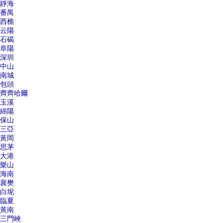
靜海
番禺
西樵
云陽
石碣
阜陽
深圳
中山
南城
包頭
齊齊哈爾
玉溪
綿陽
保山
三亞
黃岡
思茅
大港
樂山
海南
襄樊
白坭
臨夏
黃南
三門峽