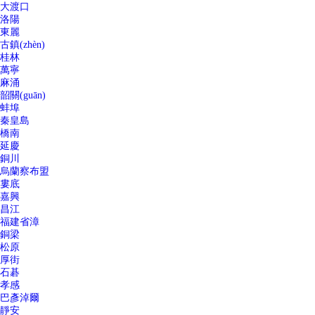
大渡口
洛陽
東麗
古鎮(zhèn)
桂林
萬寧
麻涌
韶關(guān)
蚌埠
秦皇島
橋南
延慶
銅川
烏蘭察布盟
婁底
嘉興
昌江
福建省漳
銅梁
松原
厚街
石碁
孝感
巴彥淖爾
靜安