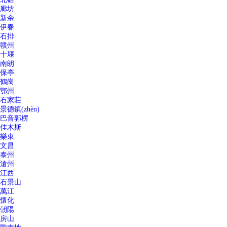
廊坊
新余
伊春
石排
贛州
十堰
南朗
保亭
鶴崗
鄂州
石家莊
景德鎮(zhèn)
巴音郭楞
佳木斯
樂東
文昌
泰州
滄州
江西
石景山
萬江
懷化
朝陽
房山