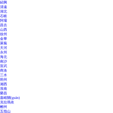
紹興
清遠
湖北
石岐
阿壩
昌吉
山西
徐州
金華
萊蕪
天河
永州
海北
南沙
宣武
商洛
三水
荊州
湘西
淮南
榮昌
嘉峪關(guān)
克拉瑪依
郴州
五指山