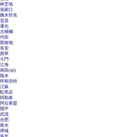
林芝地
張家口
圖木舒克
宜昌
通化
古橫欄
均安
那曲地
長安
西寧
斗門
江海
南區(qū)
陵水
呼和浩特
江蘇
駐馬店
阿勒泰
阿拉善盟
開平
武清
合肥
衡水
禪城
吳忠