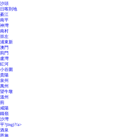
沙頭
日喀則地
綦江
南平
神灣
南村
崇左
浦東新
澳門
荊門
盧灣
紅河
小谷圍
貴陽
泉州
萬州
望牛墩
溫州
荊
咸陽
鐵嶺
沙灣
平?jīng)?/a>
酒泉
恩施