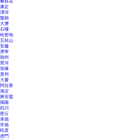
攀枝花
康定
漯河
盤錦
大瀝
石樓
哈密地
五桂山
安徽
濟寧
朔州
黑河
張掖
貴州
大慶
阿拉善
海淀
興安盟
揭陽
四川
密云
承德
常德
民眾
虎門