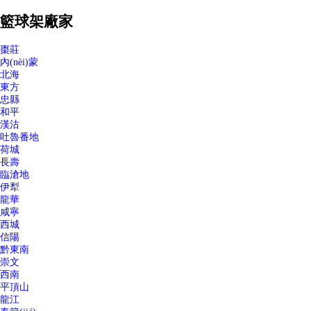
籃球架廠家
棗莊
內(nèi)蒙
北海
東方
忠縣
和平
漢沽
吐魯番地
荷城
長壽
臨滄地
伊犁
龍華
咸寧
西城
信陽
黔東南
崇文
西南
平頂山
龍江