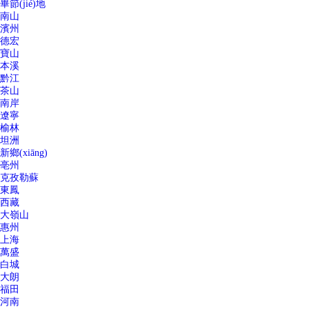
畢節(jié)地
南山
濱州
德宏
寶山
本溪
黔江
茶山
南岸
遼寧
榆林
坦洲
新鄉(xiāng)
亳州
克孜勒蘇
東鳳
西藏
大嶺山
惠州
上海
萬盛
白城
大朗
福田
河南