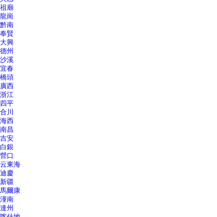
祖廟
龍崗
黔南
奉賢
大興
德州
沙溪
宜春
橋頭
廣西
浙江
四平
合川
海西
南昌
吉安
白銀
營口
云東海
迪慶
新疆
馬爾康
潼南
達州
喀什地