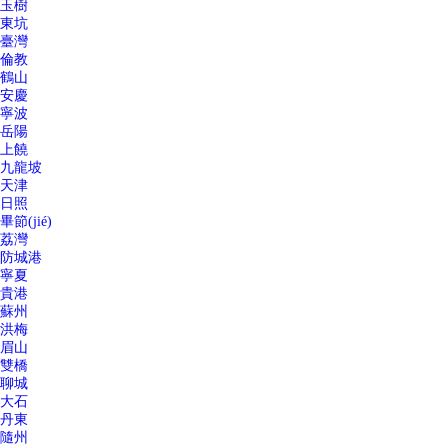
玉樹
東坑
臺灣
倫教
鶴山
安慶
寧波
岳陽
上饒
九龍坡
天津
日照
畢節(jié)
荔灣
防城港
寧夏
貴港
蘇州
洪梅
眉山
雙橋
聊城
大石
丹東
隨州