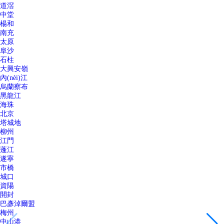
道滘
中堂
楊和
南充
太原
阜沙
石柱
大興安嶺
內(nèi)江
烏蘭察布
黑龍江
海珠
北京
塔城地
柳州
江門
蓬江
遂寧
市橋
城口
資陽
開封
巴彥淖爾盟
梅州
中山港