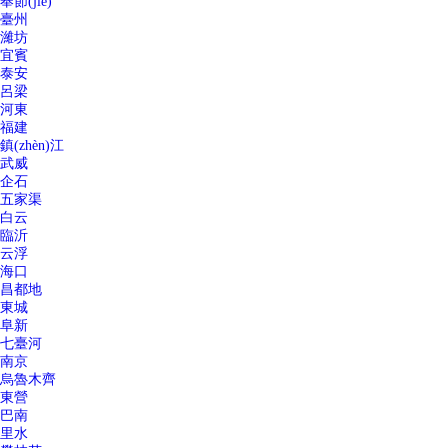
奉節(jié)
臺州
濰坊
宜賓
泰安
呂梁
河東
福建
鎮(zhèn)江
武威
企石
五家渠
白云
臨沂
云浮
海口
昌都地
東城
阜新
七臺河
南京
烏魯木齊
東營
巴南
里水