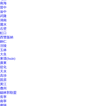
南海
晉中
渝中
武隆
湖南
麗水
石壁
虹口
西雙版納
銅仁
涪陵
玉林
大良
東環(huán)
廣東
從化
天水
高埗
固原
黃江
儋州
錫林郭勒盟
長寧
南寧
慶陽