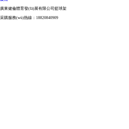
廣東健倫體育發(fā)展有限公司籃球架
采購服務(wù)熱線：18820840909