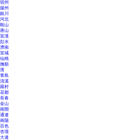
宿州
揚州
銀川
河北
鞍山
唐山
宣漢
彭水
濟南
宣城
仙桃
撫順
濱
青島
清溪
羅村
花都
長春
金山
南開
通遼
南陽
百色
杏壇
大連