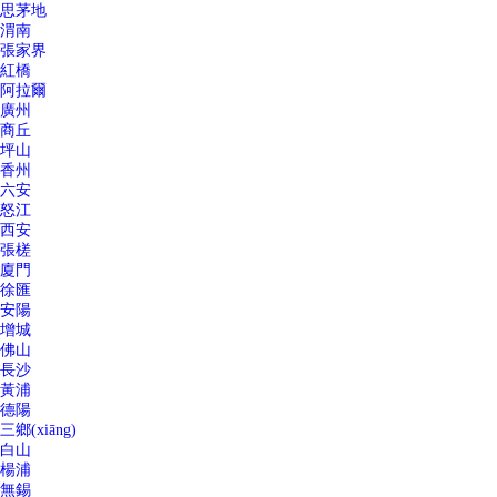
思茅地
渭南
張家界
紅橋
阿拉爾
廣州
商丘
坪山
香州
六安
怒江
西安
張槎
廈門
徐匯
安陽
增城
佛山
長沙
黃浦
德陽
三鄉(xiāng)
白山
楊浦
無錫