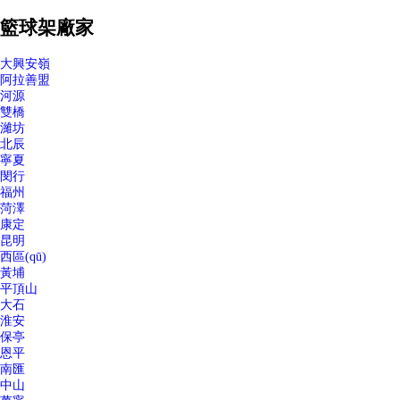
籃球架廠家
大興安嶺
阿拉善盟
河源
雙橋
濰坊
北辰
寧夏
閔行
福州
菏澤
康定
昆明
西區(qū)
黃埔
平頂山
大石
淮安
保亭
恩平
南匯
中山