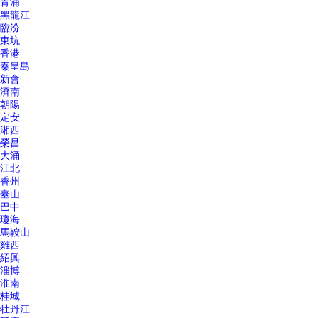
青浦
黑龍江
臨汾
東坑
香港
秦皇島
新會
濟南
朝陽
定安
湘西
榮昌
大涌
江北
香州
臺山
巴中
瓊海
馬鞍山
雞西
紹興
淄博
淮南
桂城
牡丹江