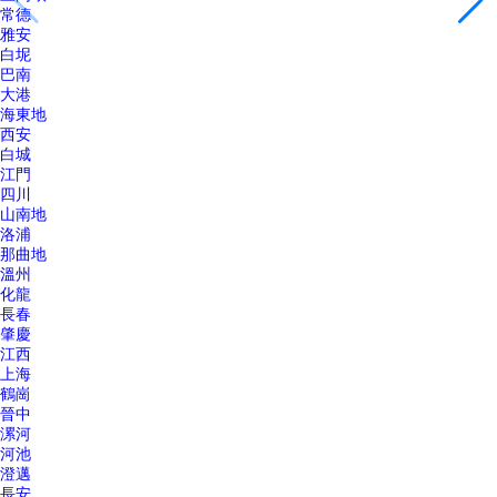
常德
雅安
白坭
巴南
大港
海東地
西安
白城
江門
四川
山南地
洛浦
那曲地
溫州
化龍
長春
肇慶
江西
上海
鶴崗
晉中
漯河
河池
澄邁
長安