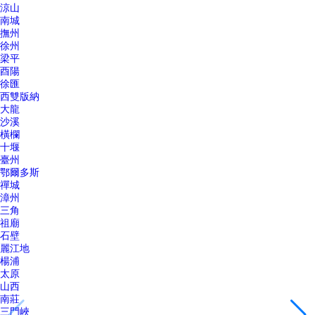
涼山
南城
撫州
徐州
梁平
酉陽
徐匯
西雙版納
大龍
沙溪
橫欄
十堰
臺州
鄂爾多斯
禪城
漳州
三角
祖廟
石壁
麗江地
楊浦
太原
山西
南莊
三門峽