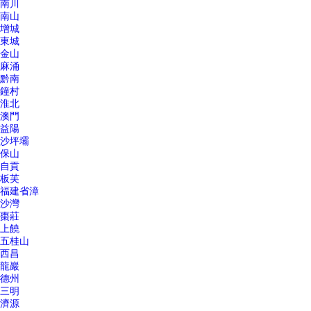
南川
南山
增城
東城
金山
麻涌
黔南
鐘村
淮北
澳門
益陽
沙坪壩
保山
自貢
板芙
福建省漳
沙灣
棗莊
上饒
五桂山
西昌
龍巖
德州
三明
濟源