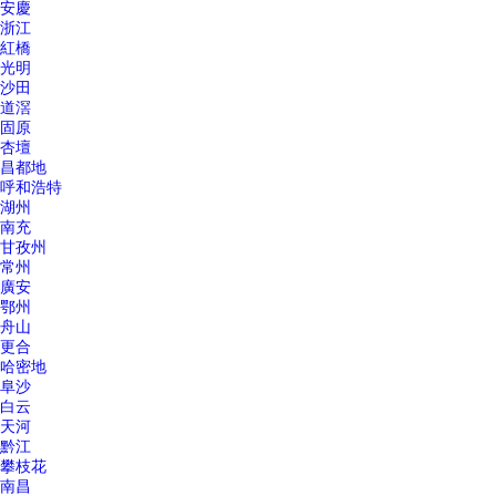
安慶
浙江
紅橋
光明
沙田
道滘
固原
杏壇
昌都地
呼和浩特
湖州
南充
甘孜州
常州
廣安
鄂州
舟山
更合
哈密地
阜沙
白云
天河
黔江
攀枝花
南昌