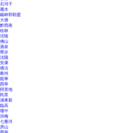
石河子
麗水
錫林郭勒盟
大塘
黔西南
桂林
涪陵
佛山
酒泉
寮步
沈陽
安康
塘沽
衢州
龍華
西寧
阿里地
民眾
浦東新
臨高
瓊中
洪梅
七臺河
房山
西南