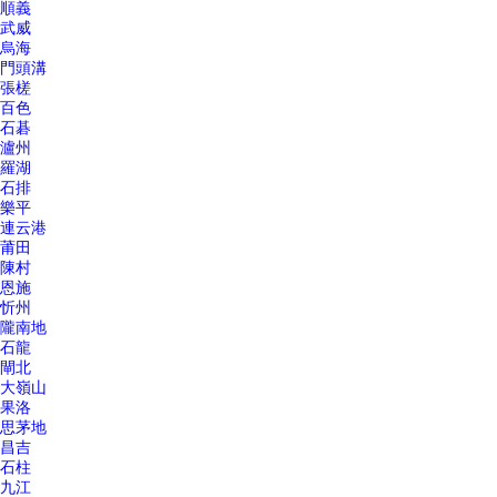
順義
武威
烏海
門頭溝
張槎
百色
石碁
瀘州
羅湖
石排
樂平
連云港
莆田
陳村
恩施
忻州
隴南地
石龍
閘北
大嶺山
果洛
思茅地
昌吉
石柱
九江