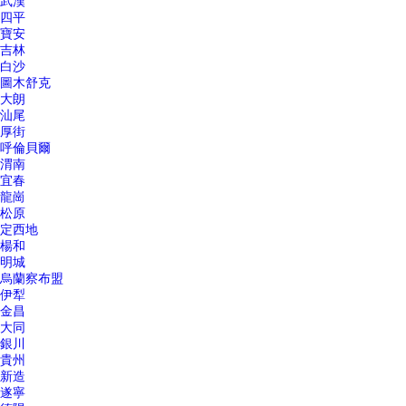
武漢
四平
寶安
吉林
白沙
圖木舒克
大朗
汕尾
厚街
呼倫貝爾
渭南
宜春
龍崗
松原
定西地
楊和
明城
烏蘭察布盟
伊犁
金昌
大同
銀川
貴州
新造
遂寧