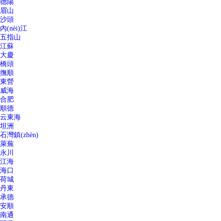
德陽
眉山
沙頭
內(nèi)江
五指山
江蘇
大慶
橋頭
撫順
東營
威海
合肥
順德
云東海
坦洲
石灣鎮(zhèn)
萊蕪
永川
江海
海口
荷城
丹東
承德
安順
南通