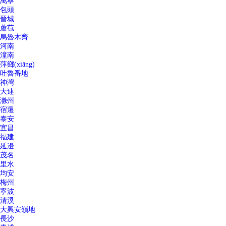
萬寧
包頭
晉城
蘆苞
烏魯木齊
河南
潼南
萍鄉(xiāng)
吐魯番地
神灣
大連
滁州
宿遷
泰安
宜昌
福建
延邊
茂名
里水
均安
梅州
寧波
清溪
大興安嶺地
長沙