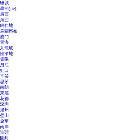
鹽城
畢節(jié)
廣西
海淀
銅仁地
烏蘭察布
廈門
青海
九龍坡
臨滄地
貴陽
潛江
虹口
平谷
思茅
南朗
東麗
花都
深圳
揚州
璧山
金華
南岸
汕頭
開封