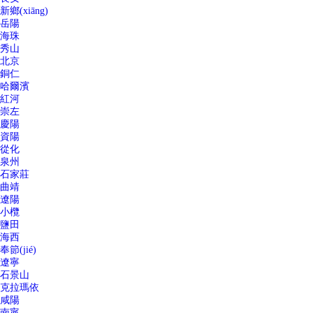
新鄉(xiāng)
岳陽
海珠
秀山
北京
銅仁
哈爾濱
紅河
崇左
慶陽
資陽
從化
泉州
石家莊
曲靖
遼陽
小欖
鹽田
海西
奉節(jié)
遼寧
石景山
克拉瑪依
咸陽
南寧