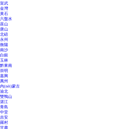
宣武
金灣
黃石
六盤水
巫山
唐山
北碚
永州
衡陽
南沙
白銀
玉林
黔東南
崇明
嘉興
萬州
內(nèi)蒙古
渝北
雙鴨山
湛江
青島
中堂
吉安
羅村
甘肅