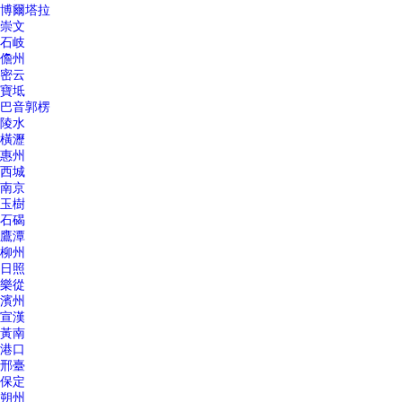
博爾塔拉
崇文
石岐
儋州
密云
寶坻
巴音郭楞
陵水
橫瀝
惠州
西城
南京
玉樹
石碣
鷹潭
柳州
日照
樂從
濱州
宣漢
黃南
港口
邢臺
保定
朔州