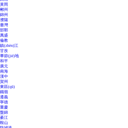
黃岡
郴州
錦州
濮陽
臺灣
邯鄲
萬盛
倫教
鎮(zhèn)江
甘孜
畢節(jié)地
和平
廣元
南海
漢中
賀州
東區(qū)
鐵嶺
遵義
寧德
重慶
盤錦
綦江
鞍山
防城港