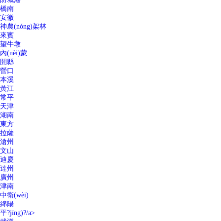
橋南
安徽
神農(nóng)架林
來賓
望牛墩
內(nèi)蒙
開縣
營口
本溪
黃江
常平
天津
湖南
東方
拉薩
滄州
文山
迪慶
達州
廣州
津南
中衛(wèi)
綿陽
平?jīng)?/a>