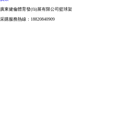
廣東健倫體育發(fā)展有限公司籃球架
采購服務熱線：18820840909