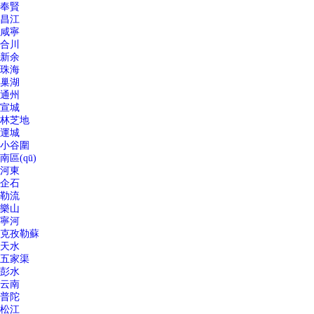
奉賢
昌江
咸寧
合川
新余
珠海
巢湖
通州
宣城
林芝地
運城
小谷圍
南區(qū)
河東
企石
勒流
樂山
寧河
克孜勒蘇
天水
五家渠
彭水
云南
普陀
松江