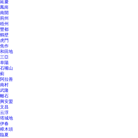
延慶
鳳崗
南開
荊州
梧州
豐都
鶴壁
虎門
焦作
和田地
三亞
阜陽
石嘴山
薊
阿拉善
南村
武隆
離石
興安盟
文昌
云浮
塔城地
伊春
樟木頭
臨夏