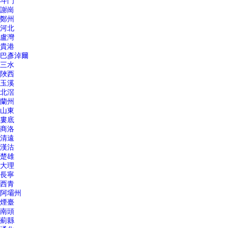
斗門
謝崗
鄭州
河北
盧灣
貴港
巴彥淖爾
三水
陜西
玉溪
北滘
蘭州
山東
婁底
商洛
清遠
漢沽
楚雄
大理
長寧
西青
阿壩州
煙臺
南頭
薊縣