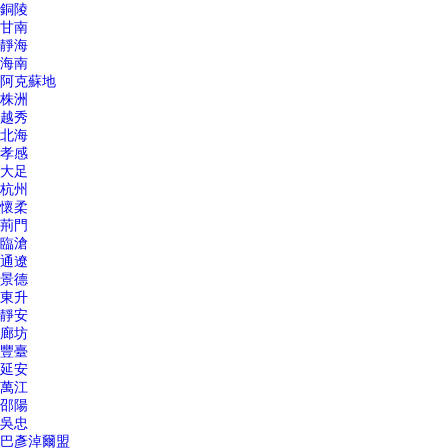
銅陵
甘南
靜海
海南
阿克蘇地
株洲
越秀
北海
孝感
大足
杭州
懷柔
荊門
臨滄
通遼
景德
東升
靜安
廊坊
豐臺
延安
萬江
邵陽
吳忠
巴彥淖爾盟