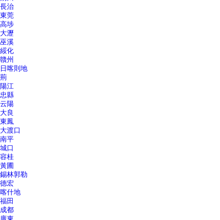
長治
東莞
高埗
大瀝
巫溪
綏化
贛州
日喀則地
荊
陽江
忠縣
云陽
大良
東鳳
大渡口
南平
城口
容桂
黃圃
錫林郭勒
德宏
喀什地
福田
成都
廣東