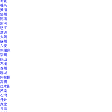
通化
番禺
黃浦
隨州
阿壩
黑河
怒江
遼源
大興
蘇州
六安
馬爾康
宿州
鶴山
石樓
泰州
聊城
阿拉爾
高明
佳木斯
呂梁
石灣
丹灶
湖北
長壽