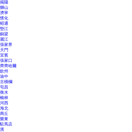
揭陽
獅山
濟寧
懷化
昭通
墊江
銅梁
麗江
張家界
天門
宜賓
張家口
齊齊哈爾
欽州
渝中
古橫欄
屯昌
衡水
榆林
河西
海北
商丘
樂東
駐馬店
濱