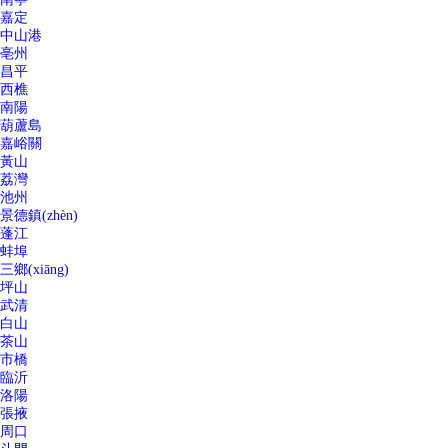
嘉定
中山港
亳州
昌平
西樵
南陽
葫蘆島
嘉峪關
黃山
荔灣
池州
景德鎮(zhèn)
蓬江
蚌埠
三鄉(xiāng)
坪山
武清
白山
茶山
市橋
臨沂
洛陽
張掖
周口