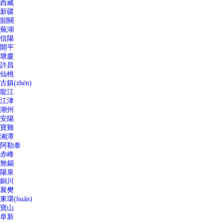
西藏
新疆
韶關
蕪湖
信陽
開平
塘廈
許昌
仙桃
古鎮(zhèn)
龍江
江津
潮州
安陽
寶雞
湘潭
阿勒泰
赤峰
無錫
陽泉
銅川
襄樊
東環(huán)
寶山
阜新