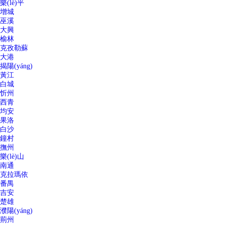
樂(lè)平
增城
巫溪
大興
榆林
克孜勒蘇
大港
揭陽(yáng)
黃江
白城
忻州
西青
均安
果洛
白沙
鐘村
撫州
樂(lè)山
南通
克拉瑪依
番禺
吉安
楚雄
濮陽(yáng)
荊州