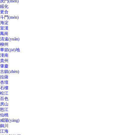
虎門(mén)
綏化
更合
斗門(mén)
海淀
宣漢
鳳崗
清遠(yuǎn)
柳州
畢節(jié)地
潼南
貴州
肇慶
古鎮(zhèn)
拉薩
杏壇
石樓
松江
百色
房山
怒江
仙桃
咸陽(yáng)
銅川
江海