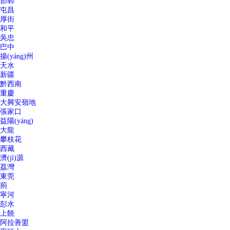
邯鄲
屯昌
厚街
和平
吳忠
巴中
揚(yáng)州
天水
新疆
黔西南
重慶
大興安嶺地
張家口
益陽(yáng)
大龍
攀枝花
西藏
濟(jì)源
荔灣
東莞
荊
寧河
彭水
上饒
阿拉善盟