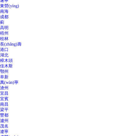
遂寧
東營(yíng)
南海
成都
薊
高明
梧州
桂林
長(zhǎng)壽
港口
湖北
樟木頭
佳木斯
鄂州
阜新
萬(wàn)寧
滄州
宜昌
宜賓
南昌
梁平
豐都
瀘州
茂名
遼寧