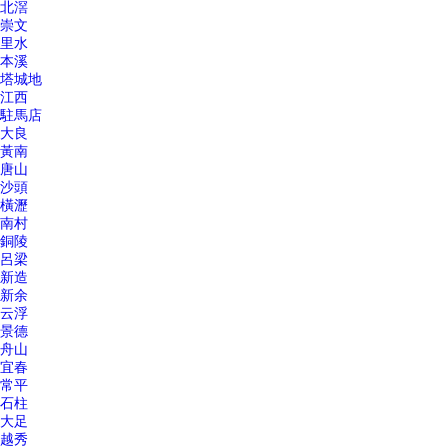
北滘
崇文
里水
本溪
塔城地
江西
駐馬店
大良
黃南
唐山
沙頭
橫瀝
南村
銅陵
呂梁
新造
新余
云浮
景德
舟山
宜春
常平
石柱
大足
越秀