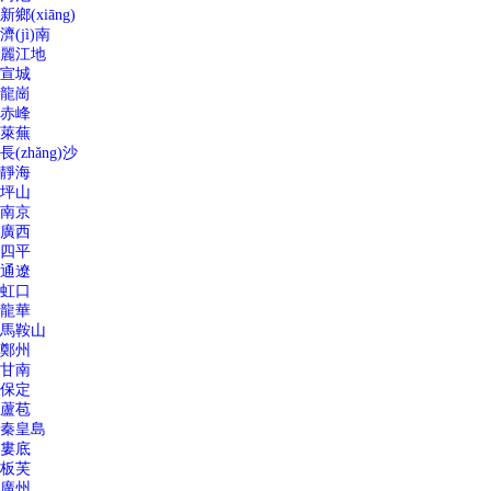
新鄉(xiāng)
濟(jì)南
麗江地
宣城
龍崗
赤峰
萊蕪
長(zhǎng)沙
靜海
坪山
南京
廣西
四平
通遼
虹口
龍華
馬鞍山
鄭州
甘南
保定
蘆苞
秦皇島
婁底
板芙
廣州