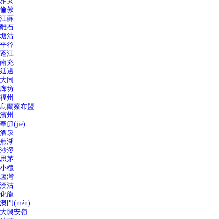
雅安
倫教
江蘇
離石
塘沽
平谷
蓬江
南充
延邊
大同
廊坊
福州
烏蘭察布盟
濱州
奉節(jié)
酒泉
蕪湖
沙溪
思茅
小欖
盧灣
漢沽
化龍
澳門(mén)
大興安嶺