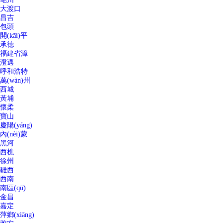
大渡口
昌吉
包頭
開(kāi)平
承德
福建省漳
澄邁
呼和浩特
萬(wàn)州
西城
黃埔
懷柔
寶山
慶陽(yáng)
內(nèi)蒙
黑河
西樵
徐州
雞西
西南
南區(qū)
金昌
嘉定
萍鄉(xiāng)