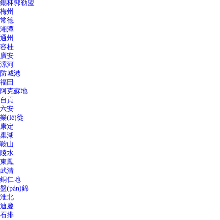
錫林郭勒盟
梅州
常德
湘潭
通州
容桂
廣安
漯河
防城港
福田
阿克蘇地
自貢
六安
樂(lè)從
康定
巢湖
鞍山
陵水
東鳳
武清
銅仁地
盤(pán)錦
淮北
迪慶
石排