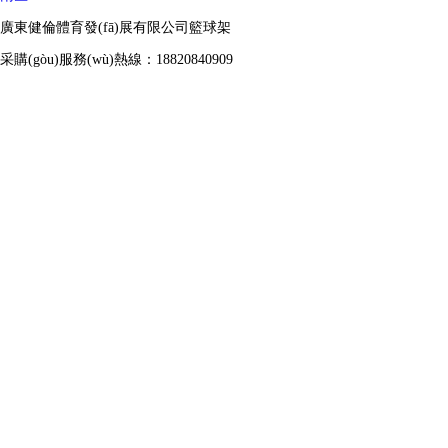
廣東健倫體育發(fā)展有限公司籃球架
采購(gòu)服務(wù)熱線：18820840909