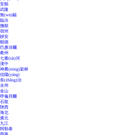
安順
武隆
無(wú)錫
臨汾
撫順
宿州
靜安
順德
巴彥淖爾
衢州
七臺(tái)河
漢中
神農(nóng)架林
信陽(yáng)
長(zhǎng)治
永州
金山
呼倫貝爾
石龍
陜西
海北
廣元
九江
阿勒泰
西寧