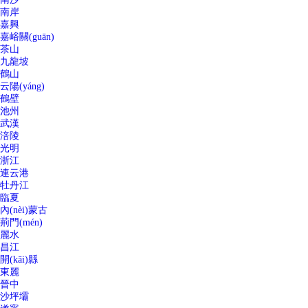
南岸
嘉興
嘉峪關(guān)
茶山
九龍坡
鶴山
云陽(yáng)
鶴壁
池州
武漢
涪陵
光明
浙江
連云港
牡丹江
臨夏
內(nèi)蒙古
荊門(mén)
麗水
昌江
開(kāi)縣
東麗
晉中
沙坪壩