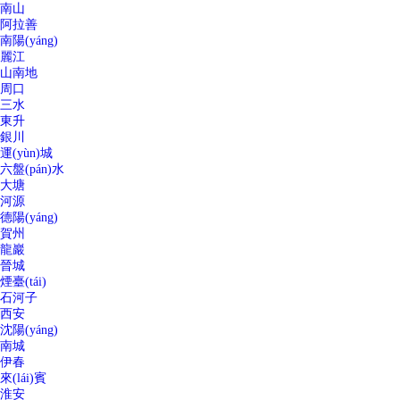
南山
阿拉善
南陽(yáng)
麗江
山南地
周口
三水
東升
銀川
運(yùn)城
六盤(pán)水
大塘
河源
德陽(yáng)
賀州
龍巖
晉城
煙臺(tái)
石河子
西安
沈陽(yáng)
南城
伊春
來(lái)賓
淮安