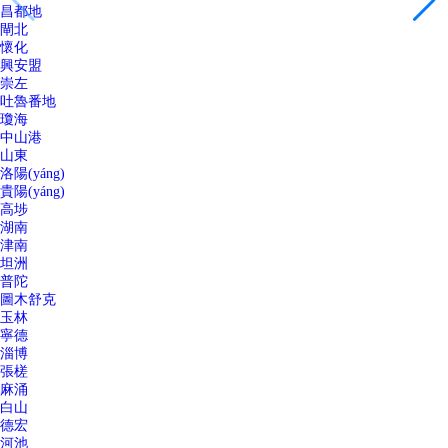
昌都地
閘北
懷化
興安盟
崇左
吐魯番地
瓊海
中山港
山東
洛陽(yáng)
貴陽(yáng)
高埗
湖南
津南
坦洲
普陀
圖木舒克
玉林
寧德
淄博
張槎
麻涌
白山
德宏
河池