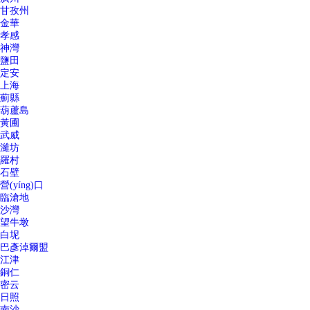
甘孜州
金華
孝感
神灣
鹽田
定安
上海
薊縣
葫蘆島
黃圃
武威
濰坊
羅村
石壁
營(yíng)口
臨滄地
沙灣
望牛墩
白坭
巴彥淖爾盟
江津
銅仁
密云
日照
南沙