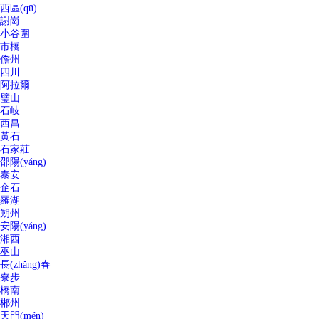
西區(qū)
謝崗
小谷圍
市橋
儋州
四川
阿拉爾
璧山
石岐
西昌
黃石
石家莊
邵陽(yáng)
泰安
企石
羅湖
朔州
安陽(yáng)
湘西
巫山
長(zhǎng)春
寮步
橋南
郴州
天門(mén)