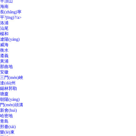
平頂山
海南
長(zhǎng)寧
平?jīng)?/a>
洛浦
汕尾
楊和
遼陽(yáng)
威海
衡水
遵義
黃浦
那曲地
安徽
三門(mén)峽
達(dá)州
錫林郭勒
塘廈
朝陽(yáng)
門(mén)頭溝
新會(huì)
哈密地
青島
邢臺(tái)
樂(lè)東