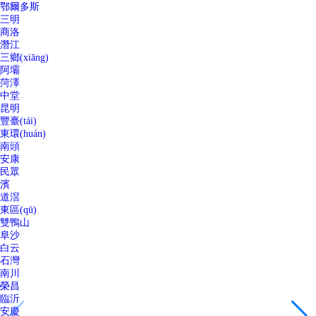
鄂爾多斯
三明
商洛
潛江
三鄉(xiāng)
阿壩
菏澤
中堂
昆明
豐臺(tái)
東環(huán)
南頭
安康
民眾
濱
道滘
東區(qū)
雙鴨山
阜沙
白云
石灣
南川
榮昌
臨沂
安慶