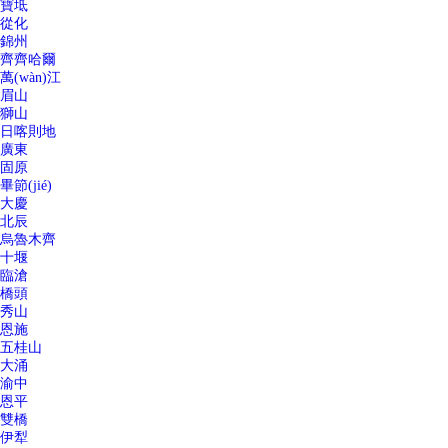
寶坻
從化
錦州
齊齊哈爾
萬(wàn)江
眉山
獅山
日喀則地
廣東
固原
畢節(jié)
大慶
北辰
烏魯木齊
十堰
臨滄
橋頭
秀山
恩施
五桂山
大涌
渝中
恩平
雙橋
伊犁