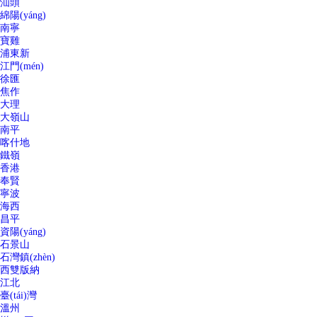
汕頭
綿陽(yáng)
南寧
寶雞
浦東新
江門(mén)
徐匯
焦作
大理
大嶺山
南平
喀什地
鐵嶺
香港
奉賢
寧波
海西
昌平
資陽(yáng)
石景山
石灣鎮(zhèn)
西雙版納
江北
臺(tái)灣
溫州