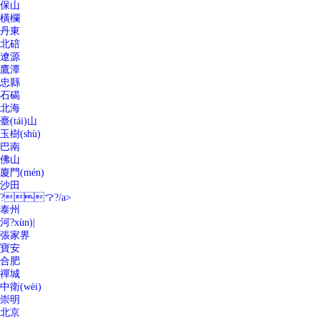
保山
橫欄
丹東
北碚
遼源
鷹潭
忠縣
石碣
北海
臺(tái)山
玉樹(shù)
巴南
佛山
廈門(mén)
沙田
?？?/a>
泰州
河?xùn)|
張家界
寶安
合肥
禪城
中衛(wèi)
崇明
北京