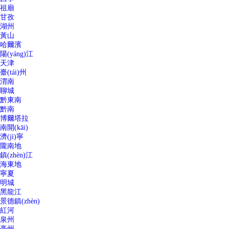
祖廟
甘孜
湖州
黃山
哈爾濱
陽(yáng)江
天津
臺(tái)州
渭南
聊城
黔東南
黔南
博爾塔拉
南開(kāi)
濟(jì)寧
隴南地
鎮(zhèn)江
海東地
寧夏
明城
黑龍江
景德鎮(zhèn)
紅河
泉州
亳州