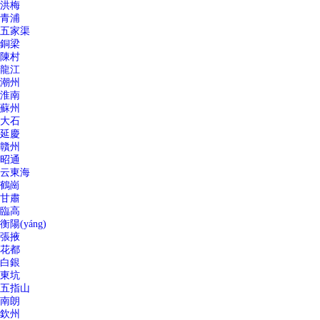
洪梅
青浦
五家渠
銅梁
陳村
龍江
潮州
淮南
蘇州
大石
延慶
贛州
昭通
云東海
鶴崗
甘肅
臨高
衡陽(yáng)
張掖
花都
白銀
東坑
五指山
南朗
欽州