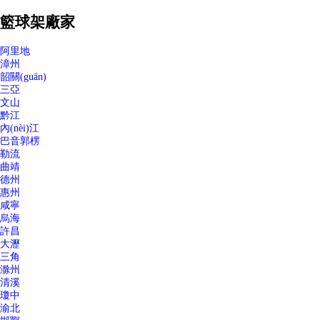
籃球架廠家
阿里地
漳州
韶關(guān)
三亞
文山
黔江
內(nèi)江
巴音郭楞
勒流
曲靖
德州
惠州
咸寧
烏海
許昌
大瀝
三角
滁州
清溪
瓊中
渝北