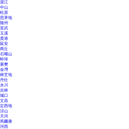
湛江
中山
松原
思茅地
隨州
宣武
玉溪
貴港
延安
商丘
石嘴山
蚌埠
襄樊
金灣
林芝地
丹灶
永川
吉林
城口
文昌
定西地
涼山
天河
馬爾康
河西