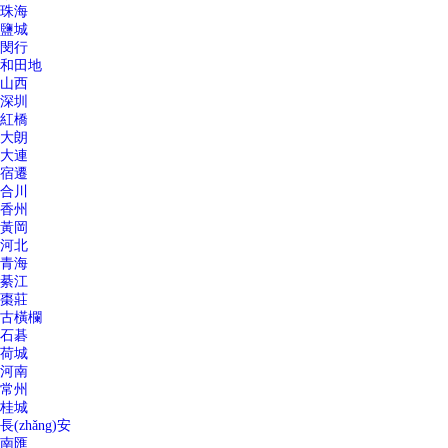
珠海
鹽城
閔行
和田地
山西
深圳
紅橋
大朗
大連
宿遷
合川
香州
黃岡
河北
青海
綦江
棗莊
古橫欄
石碁
荷城
河南
常州
桂城
長(zhǎng)安
南匯