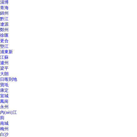
淄博
青海
錦州
黔江
遼源
鄭州
徐匯
更合
墊江
浦東新
江蘇
瀘州
梁平
大朗
日喀則地
寶坻
康定
宣城
鳳崗
永州
內(nèi)江
荊
南城
梅州
白沙