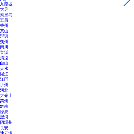
九龍坡
大足
秦皇島
宜昌
香州
茶山
澄邁
朔州
南川
宣漢
清遠
白山
天水
陽江
江門
忻州
河北
大嶺山
萬州
黔南
臨夏
黑河
阿壩州
長安
連云港