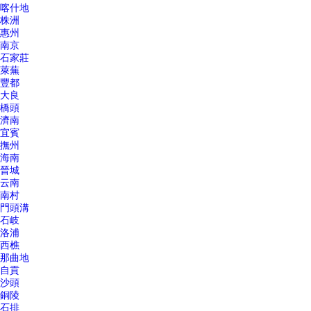
喀什地
株洲
惠州
南京
石家莊
萊蕪
豐都
大良
橋頭
濟南
宜賓
撫州
海南
晉城
云南
南村
門頭溝
石岐
洛浦
西樵
那曲地
自貢
沙頭
銅陵
石排