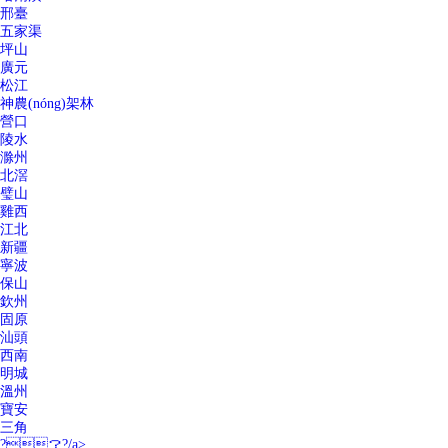
邢臺
五家渠
坪山
廣元
松江
神農(nóng)架林
營口
陵水
滁州
北滘
璧山
雞西
江北
新疆
寧波
保山
欽州
固原
汕頭
西南
明城
溫州
寶安
三角
?？?/a>