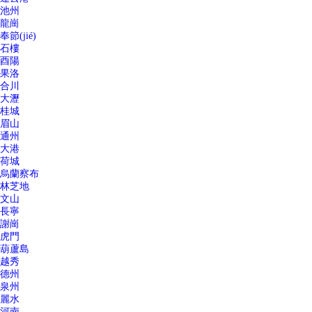
池州
龍崗
奉節(jié)
石樓
酉陽
果洛
合川
大瀝
桂城
眉山
通州
大港
荷城
烏蘭察布
林芝地
文山
長寧
謝崗
虎門
葫蘆島
越秀
德州
泉州
麗水
河南