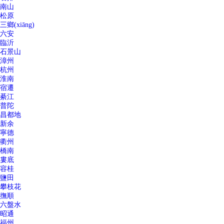
南山
松原
三鄉(xiāng)
六安
臨沂
石景山
漳州
杭州
淮南
宿遷
綦江
普陀
昌都地
新余
寧德
衢州
橋南
婁底
容桂
鹽田
攀枝花
撫順
六盤水
昭通
福州