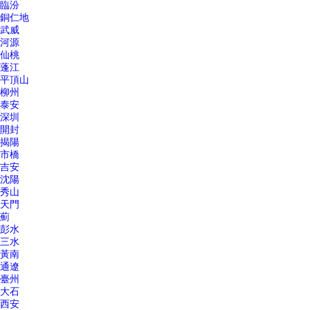
臨汾
銅仁地
武威
河源
仙桃
蓬江
平頂山
柳州
泰安
深圳
開封
揭陽
市橋
吉安
沈陽
秀山
天門
薊
彭水
三水
黃南
通遼
臺州
大石
西安