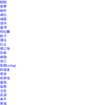
開縣
襄樊
羅村
濰坊
咸陽
滄州
盧灣
阿拉爾
銀川
通化
白云
麗江地
長春
衡陽
浙江
新鄉(xiāng)
防城港
香港
哈密地
蘆苞
嘉興
北辰
巫溪
南平
東城