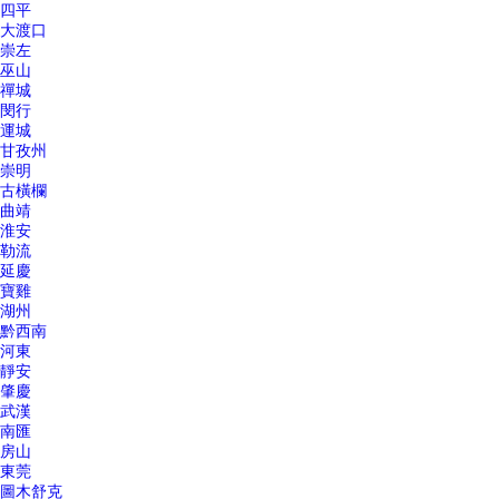
四平
大渡口
崇左
巫山
禪城
閔行
運城
甘孜州
崇明
古橫欄
曲靖
淮安
勒流
延慶
寶雞
湖州
黔西南
河東
靜安
肇慶
武漢
南匯
房山
東莞
圖木舒克