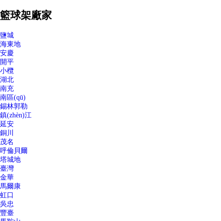
籃球架廠家
鹽城
海東地
安慶
開平
小欖
湖北
南充
南區(qū)
錫林郭勒
鎮(zhèn)江
延安
銅川
茂名
呼倫貝爾
塔城地
臺灣
金華
馬爾康
虹口
吳忠
豐臺