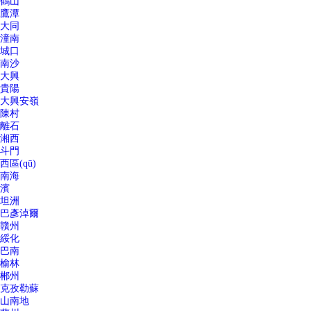
鶴山
鷹潭
大同
潼南
城口
南沙
大興
貴陽
大興安嶺
陳村
離石
湘西
斗門
西區(qū)
南海
濱
坦洲
巴彥淖爾
贛州
綏化
巴南
榆林
郴州
克孜勒蘇
山南地