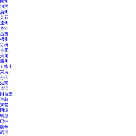
蘭州
河西
廣州
黃石
達州
阜沙
昌吉
梧州
紅橋
合肥
汕尾
四川
五指山
東坑
舟山
湖南
道滘
阿拉善
遵義
東營
阿壩
鶴壁
巴中
龍華
武清