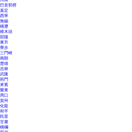
巴音郭楞
嘉定
西寧
無錫
橫瀝
樟木頭
邵陽
東升
寮步
三門峽
南朗
楚雄
吉林
武隆
荊門
來賓
樂東
周口
賀州
化龍
和平
民眾
甘肅
橫欄