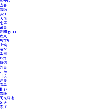
興安盟
宜春
資陽
黃江
大龍
忠縣
榮昌
韶關(guān)
廣東
思茅地
上饒
萬寧
常州
珠海
盤錦
許昌
北海
甘孜
迪慶
青島
邯鄲
海珠
阿克蘇地
延邊
寧河