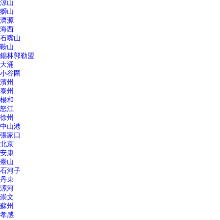
涼山
獅山
濟源
海西
石嘴山
鞍山
錫林郭勒盟
大涌
小谷圍
濱州
泰州
楊和
怒江
徐州
中山港
張家口
北京
安康
臺山
石河子
丹東
漯河
崇文
蘇州
孝感