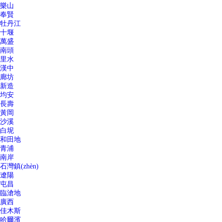
樂山
奉賢
牡丹江
十堰
萬盛
南頭
里水
漢中
廊坊
新造
均安
長壽
黃岡
沙溪
白坭
和田地
青浦
南岸
石灣鎮(zhèn)
遼陽
屯昌
臨滄地
廣西
佳木斯
哈爾濱