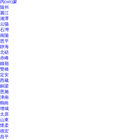
內(nèi)蒙
隨州
麗江
湘潭
云陽
石灣
南陽
恩平
靜海
北碚
赤峰
鐵嶺
雙橋
定安
西藏
銅梁
恩施
津南
鶴崗
增城
太原
山東
懷柔
德宏
昌平