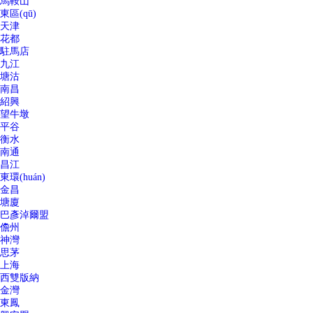
馬鞍山
東區(qū)
天津
花都
駐馬店
九江
塘沽
南昌
紹興
望牛墩
平谷
衡水
南通
昌江
東環(huán)
金昌
塘廈
巴彥淖爾盟
儋州
神灣
思茅
上海
西雙版納
金灣
東鳳