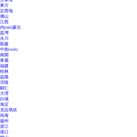
東方
定西地
佛山
江西
內(nèi)蒙古
荔灣
永川
龍巖
中衛(wèi)
南開
東麗
福建
桂林
益陽
涪陵
銅仁
大理
白城
海淀
克拉瑪依
烏海
揚州
湛江
港口