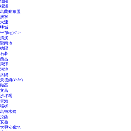
信陽
楊浦
烏蘭察布盟
濟寧
大連
聊城
平?jīng)?/a>
清溪
隴南地
德陽
石碁
西昌
菏澤
河池
洛陽
景德鎮(zhèn)
臨高
文昌
沙坪壩
貴港
張槎
烏魯木齊
拉薩
安徽
大興安嶺地