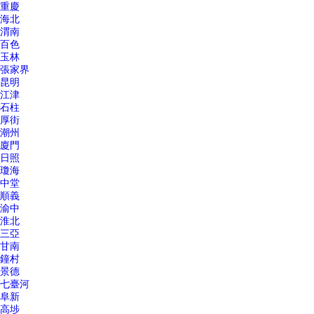
重慶
海北
渭南
百色
玉林
張家界
昆明
江津
石柱
厚街
潮州
廈門
日照
瓊海
中堂
順義
渝中
淮北
三亞
甘南
鐘村
景德
七臺河
阜新
高埗