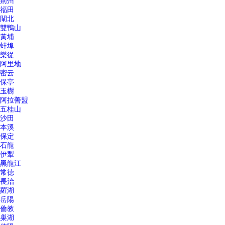
荊州
福田
閘北
雙鴨山
黃埔
蚌埠
樂從
阿里地
密云
保亭
玉樹
阿拉善盟
五桂山
沙田
本溪
保定
石龍
伊犁
黑龍江
常德
長治
羅湖
岳陽
倫教
巢湖