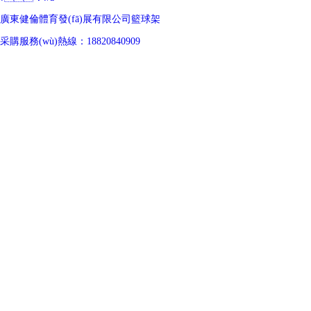
廣東健倫體育發(fā)展有限公司籃球架
采購服務(wù)熱線：18820840909