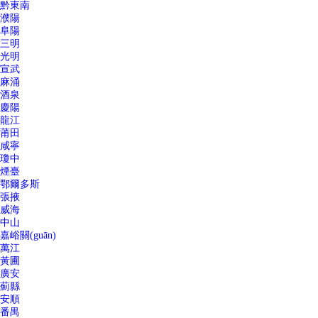
黔東南
濮陽
阜陽
三明
光明
宣武
麻涌
酒泉
慶陽
龍江
莆田
咸寧
瓊中
煙臺
鄂爾多斯
張掖
威海
中山
嘉峪關(guān)
萬江
黃圃
廣安
薊縣
安順
番禺