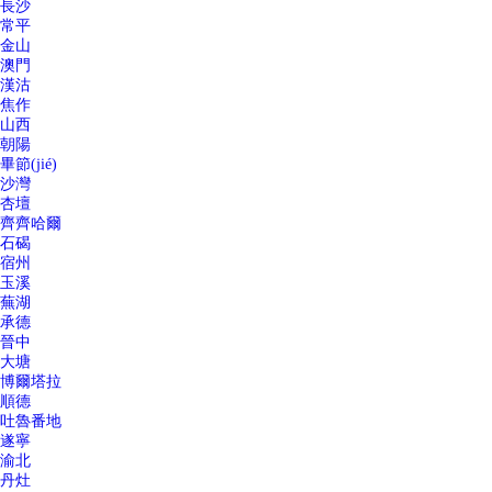
長沙
常平
金山
澳門
漢沽
焦作
山西
朝陽
畢節(jié)
沙灣
杏壇
齊齊哈爾
石碣
宿州
玉溪
蕪湖
承德
晉中
大塘
博爾塔拉
順德
吐魯番地
遂寧
渝北
丹灶