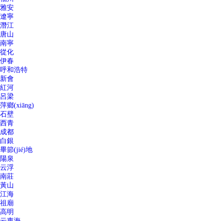
雅安
遼寧
潛江
唐山
南寧
從化
伊春
呼和浩特
新會
紅河
呂梁
萍鄉(xiāng)
石壁
西青
成都
白銀
畢節(jié)地
陽泉
云浮
南莊
黃山
江海
祖廟
高明
云東海