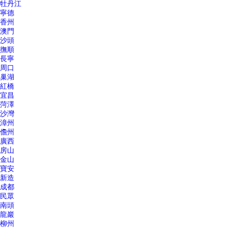
牡丹江
寧德
香州
澳門
沙頭
撫順
長寧
周口
巢湖
紅橋
宜昌
菏澤
沙灣
漳州
儋州
廣西
房山
金山
寶安
新造
成都
民眾
南頭
龍巖
柳州