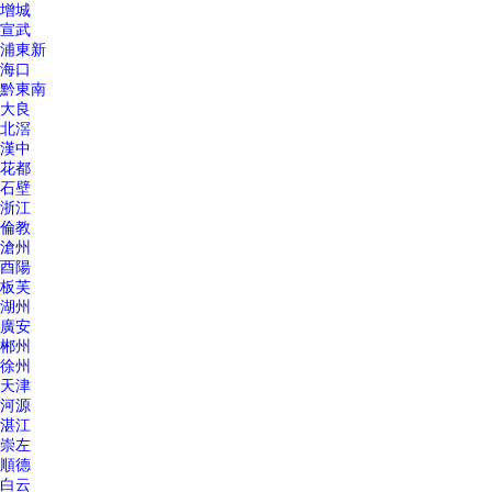
增城
宣武
浦東新
海口
黔東南
大良
北滘
漢中
花都
石壁
浙江
倫教
滄州
酉陽
板芙
湖州
廣安
郴州
徐州
天津
河源
湛江
崇左
順德
白云