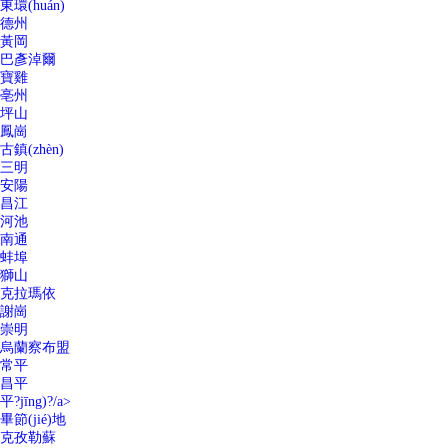
東環(huán)
德州
黃岡
巴彥淖爾
寶雞
亳州
坪山
鳳崗
古鎮(zhèn)
三明
安陽
昌江
河池
南通
蚌埠
獅山
克拉瑪依
謝崗
崇明
烏蘭察布盟
常平
昌平
平?jīng)?/a>
畢節(jié)地
克孜勒蘇