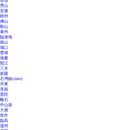
杏壇
秀山
安康
梧州
佛山
鞍山
泰州
臨滄地
南山
城口
楚雄
迪慶
怒江
三水
新疆
石灣鎮(zhèn)
丹東
淮南
普陀
離石
中山港
大塘
焦作
臨高
溫州