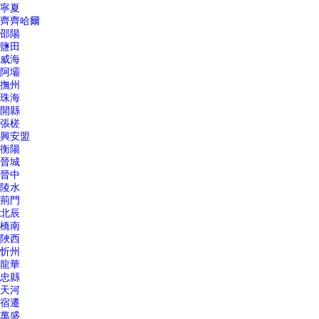
寧夏
齊齊哈爾
邵陽
鹽田
威海
阿壩
撫州
珠海
開縣
張槎
興安盟
衡陽
晉城
晉中
陵水
荊門
北辰
橋南
陜西
忻州
龍華
忠縣
天河
宿遷
萬盛