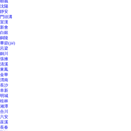
順義
沈陽
靜安
門頭溝
宣漢
新會
白銀
銅陵
畢節(jié)
呂梁
銅川
張掖
清溪
東鳳
金華
渭南
長沙
阜新
明城
桂林
湘潭
合川
六安
巫溪
長春