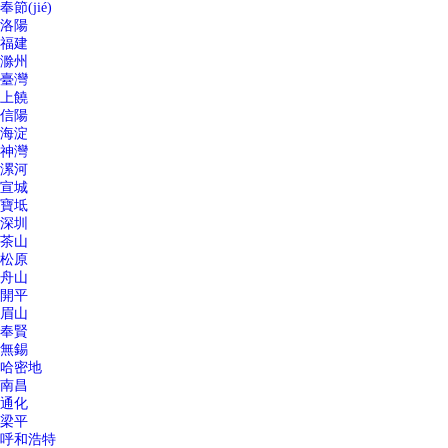
奉節(jié)
洛陽
福建
滁州
臺灣
上饒
信陽
海淀
神灣
漯河
宣城
寶坻
深圳
茶山
松原
舟山
開平
眉山
奉賢
無錫
哈密地
南昌
通化
梁平
呼和浩特