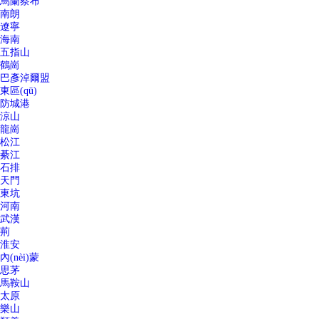
烏蘭察布
南朗
遼寧
海南
五指山
鶴崗
巴彥淖爾盟
東區(qū)
防城港
涼山
龍崗
松江
綦江
石排
天門
東坑
河南
武漢
荊
淮安
內(nèi)蒙
思茅
馬鞍山
太原
樂山