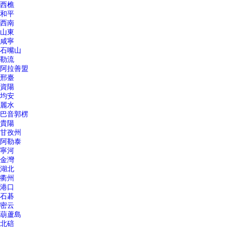
西樵
和平
西南
山東
咸寧
石嘴山
勒流
阿拉善盟
邢臺
資陽
均安
麗水
巴音郭楞
貴陽
甘孜州
阿勒泰
寧河
金灣
湖北
衢州
港口
石碁
密云
葫蘆島
北碚