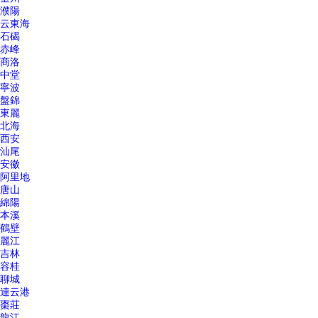
濮陽
云東海
石碣
赤峰
商洛
中堂
寧波
盤錦
東麗
北海
西安
汕尾
安徽
阿里地
唐山
綿陽
本溪
鶴壁
麗江
吉林
容桂
聊城
連云港
棗莊
龍江