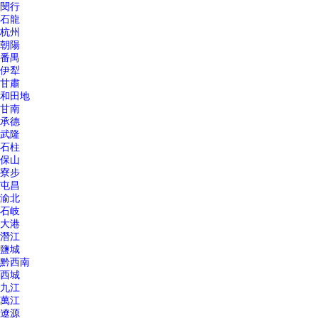
閔行
石龍
杭州
朝陽
番禺
伊犁
甘肅
和田地
甘南
承德
武隆
石柱
保山
寮步
屯昌
渝北
石岐
大港
潛江
鹽城
黔西南
西城
九江
萬江
遼源