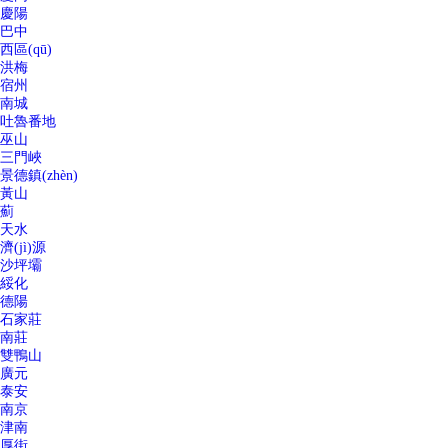
慶陽
巴中
西區(qū)
洪梅
宿州
南城
吐魯番地
巫山
三門峽
景德鎮(zhèn)
黃山
薊
天水
濟(jì)源
沙坪壩
綏化
德陽
石家莊
南莊
雙鴨山
廣元
泰安
南京
津南
厚街