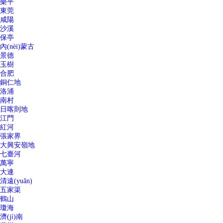
樂平
東莞
咸陽
沙溪
保亭
內(nèi)蒙古
景德
玉樹
合肥
銅仁地
洛浦
南村
日喀則地
江門
紅河
張家界
大興安嶺地
七臺河
萬寧
大連
清遠(yuǎn)
五家渠
鶴山
瓊海
濟(jì)南