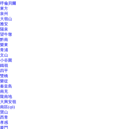
呼倫貝爾
東方
泉州
大嶺山
雅安
陽泉
望牛墩
黔南
樂東
青浦
文山
小谷圍
鐵嶺
四平
雙橋
樂從
秦皇島
南充
隴南地
大興安嶺
南區(qū)
寶山
西青
孝感
廈門