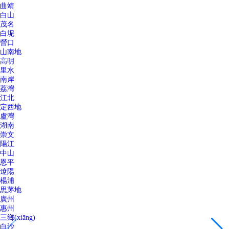
曲靖
白山
茂名
白坭
營口
山南地
高明
里水
南岸
荔灣
江北
定西地
盧灣
湖南
崇文
陽江
中山
恩平
遼陽
楊浦
思茅地
廣州
惠州
三鄉(xiāng)
白沙