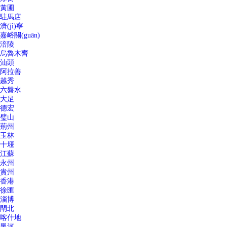
黃圃
駐馬店
濟(jì)寧
嘉峪關(guān)
涪陵
烏魯木齊
汕頭
阿拉善
越秀
六盤水
大足
德宏
璧山
荊州
玉林
十堰
江蘇
永州
貴州
香港
徐匯
淄博
閘北
喀什地
黑河