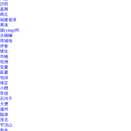
沙田
嘉興
商丘
福建省漳
果洛
揚(yáng)州
古橫欄
塔城地
伊春
懷化
市橋
坦洲
安慶
延慶
包頭
保定
小欖
常德
石河子
大瀝
瀘州
臨滄
淮北
平頂山
新余