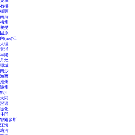
婁底
石樓
橋頭
南海
梅州
襄樊
固原
內(nèi)江
大理
黃浦
阜陽
丹灶
禪城
南沙
海西
池州
隨州
黔江
大同
澄邁
從化
斗門
鄂爾多斯
江海
塘沽