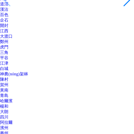
道滘
漢沽
百色
企石
開封
江西
大渡口
鄭州
虎門
三角
平谷
江津
白城
神農(nóng)架林
陳村
賀州
黃南
青島
哈爾濱
楊和
大朗
四川
阿拉爾
濱州
臺州