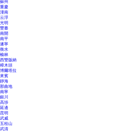
蘇州
重慶
潼南
云浮
光明
豐臺
南開
南平
遂寧
衡水
榆林
西雙版納
樟木頭
博爾塔拉
來賓
靜海
那曲地
南寧
銀川
高埗
延邊
昆明
武威
五桂山
武清