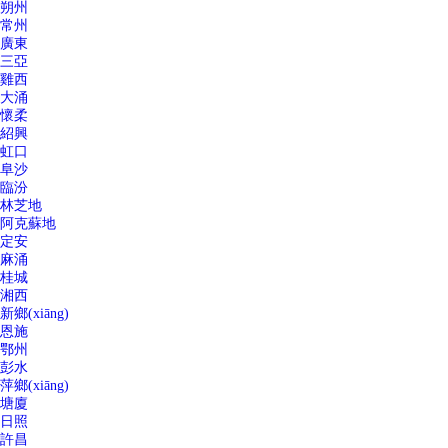
朔州
常州
廣東
三亞
雞西
大涌
懷柔
紹興
虹口
阜沙
臨汾
林芝地
阿克蘇地
定安
麻涌
桂城
湘西
新鄉(xiāng)
恩施
鄂州
彭水
萍鄉(xiāng)
塘廈
日照
許昌