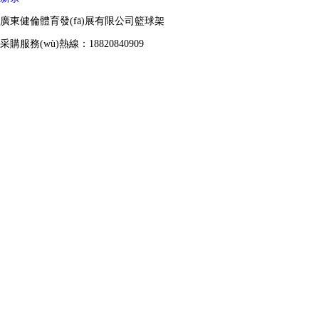
廣東健倫體育發(fā)展有限公司籃球架
采購服務(wù)熱線：18820840909