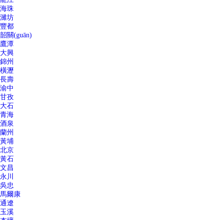
海珠
濰坊
豐都
韶關(guān)
鷹潭
大興
錦州
橫瀝
長壽
渝中
甘孜
大石
青海
酒泉
蘭州
黃埔
北京
黃石
文昌
永川
吳忠
馬爾康
通遼
玉溪