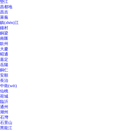
墊江
昌都地
昌吉
萊蕪
鎮(zhèn)江
鐘村
銅梁
南匯
欽州
大慶
昭通
嘉定
岳陽
銅仁
安順
長治
中衛(wèi)
仙桃
荷城
臨沂
通州
潮州
石灣
石景山
黑龍江