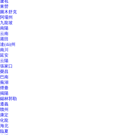
蘆苞
東營
圖木舒克
阿壩州
九龍坡
南陽
云南
莆田
達(dá)州
南川
延安
云陽
張家口
榮昌
巴南
蕪湖
煙臺
揭陽
錫林郭勒
遵義
贛州
康定
化龍
海北
臨夏