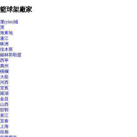
籃球架廠家
運(yùn)城
濱
海東地
蓬江
株洲
佳木斯
錫林郭勒盟
西寧
萬州
橫欄
大龍
河西
宜賓
羅湖
金昌
山西
邯鄲
黃江
宜春
上海
祖廟