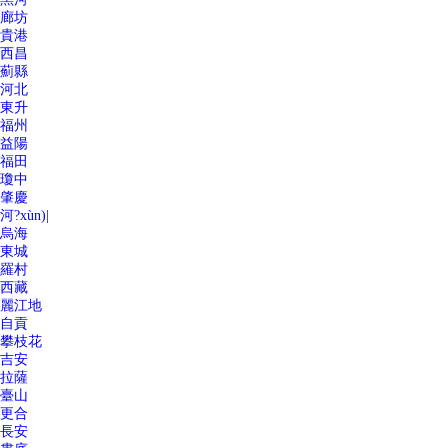
廊坊
貴港
西昌
薊縣
河北
東升
福州
益陽
福田
瓊中
肇慶
河?xùn)|
烏海
東城
羅村
西藏
麗江地
自貢
攀枝花
吉安
拉薩
臺山
更合
長安