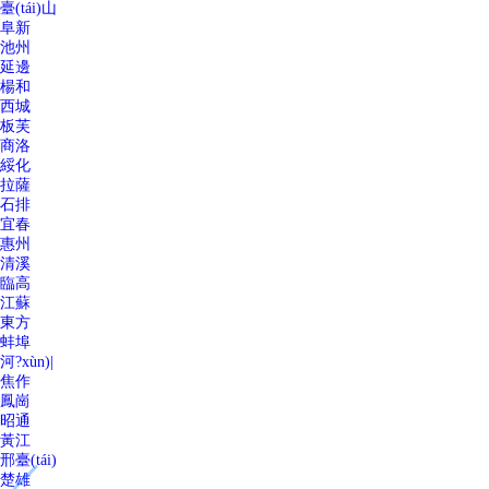
臺(tái)山
阜新
池州
延邊
楊和
西城
板芙
商洛
綏化
拉薩
石排
宜春
惠州
清溪
臨高
江蘇
東方
蚌埠
河?xùn)|
焦作
鳳崗
昭通
黃江
邢臺(tái)
楚雄