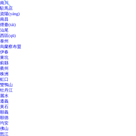
南川
駐馬店
資陽(yáng)
南昌
煙臺(tái)
汕尾
西區(qū)
泰州
烏蘭察布盟
伊春
東坑
薊縣
衢州
株洲
虹口
雙鴨山
牡丹江
麗水
遵義
黃石
順義
順德
均安
佛山
怒江