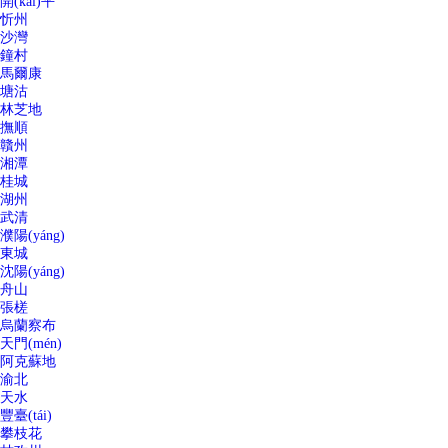
開(kāi)平
忻州
沙灣
鐘村
馬爾康
塘沽
林芝地
撫順
贛州
湘潭
桂城
湖州
武清
濮陽(yáng)
東城
沈陽(yáng)
舟山
張槎
烏蘭察布
天門(mén)
阿克蘇地
渝北
天水
豐臺(tái)
攀枝花