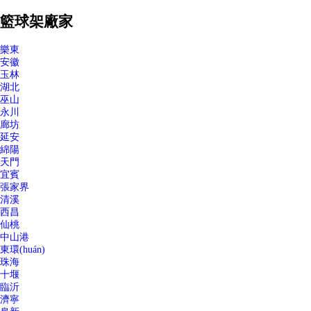
籃球架廠家
樂東
安徽
玉林
湖北
巫山
永川
廊坊
延安
綿陽
天門
宜賓
張家界
清溪
西昌
仙桃
中山港
東環(huán)
珠海
十堰
臨沂
濟寧