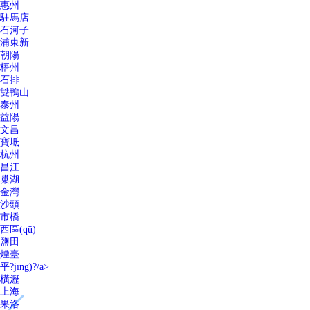
惠州
駐馬店
石河子
浦東新
朝陽
梧州
石排
雙鴨山
泰州
益陽
文昌
寶坻
杭州
昌江
巢湖
金灣
沙頭
市橋
西區(qū)
鹽田
煙臺
平?jīng)?/a>
橫瀝
上海
果洛