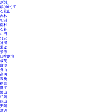
深圳
鎮(zhèn)江
石景山
吉林
坦洲
南村
石碁
斗門
雅安
神灣
通遼
景德
日喀則地
板芙
鷹潭
舟山
高明
襄樊
徐匯
湛江
樂山
紹興
鶴山
安陽
遼源