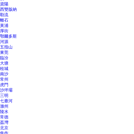
資陽
西雙版納
勒流
離石
黃浦
厚街
鄂爾多斯
河源
五指山
東莞
臨汾
大塘
桂城
南沙
常州
虎門
沙坪壩
三明
七臺河
滁州
陵水
常德
荔灣
北京
焦作