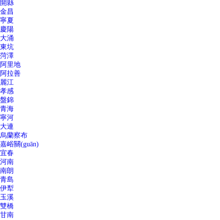
開縣
金昌
寧夏
慶陽
大涌
東坑
菏澤
阿里地
阿拉善
麗江
孝感
盤錦
青海
寧河
大連
烏蘭察布
嘉峪關(guān)
宜春
河南
南朗
青島
伊犁
玉溪
雙橋
甘南