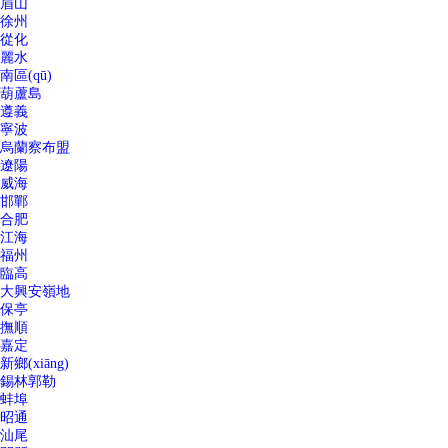
眉山
徐州
從化
麗水
南區(qū)
葫蘆島
遵義
寧波
烏蘭察布盟
遼陽
威海
邯鄲
合肥
江海
福州
臨高
大興安嶺地
保亭
撫順
嘉定
新鄉(xiāng)
錫林郭勒
蚌埠
昭通
汕尾