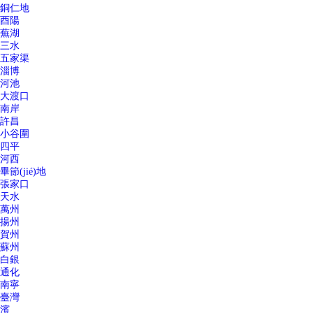
銅仁地
酉陽
蕪湖
三水
五家渠
淄博
河池
大渡口
南岸
許昌
小谷圍
四平
河西
畢節(jié)地
張家口
天水
萬州
揚州
賀州
蘇州
白銀
通化
南寧
臺灣
濱