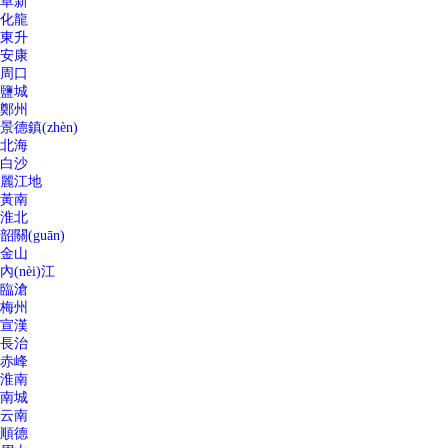
阜新
化龍
東升
安康
周口
鹽城
鄭州
景德鎮(zhèn)
北海
白沙
麗江地
黃南
淮北
韶關(guān)
金山
內(nèi)江
臨滄
梅州
宣漢
長治
赤峰
淮南
南城
云南
順德