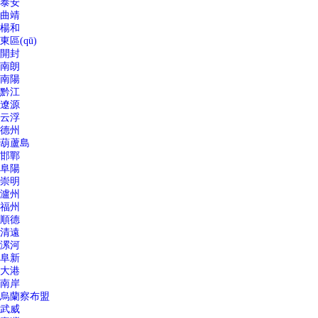
泰安
曲靖
楊和
東區(qū)
開封
南朗
南陽
黔江
遼源
云浮
德州
葫蘆島
邯鄲
阜陽
崇明
瀘州
福州
順德
清遠
漯河
阜新
大港
南岸
烏蘭察布盟
武威