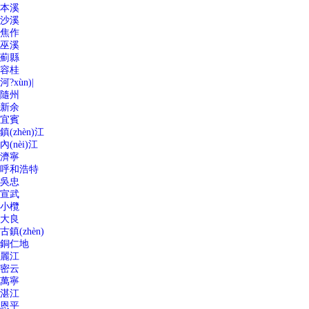
本溪
沙溪
焦作
巫溪
薊縣
容桂
河?xùn)|
隨州
新余
宜賓
鎮(zhèn)江
內(nèi)江
濟寧
呼和浩特
吳忠
宣武
小欖
大良
古鎮(zhèn)
銅仁地
麗江
密云
萬寧
湛江
恩平