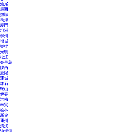
汕尾
廣西
撫順
烏海
廈門
坦洲
柳州
增城
樂從
光明
松江
秦皇島
陜西
慶陽
運城
離石
鞍山
伊春
洪梅
奉賢
榆林
新會
通州
清溪
沙坪壩