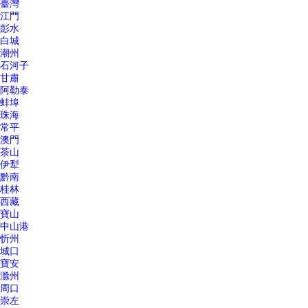
臺灣
江門
彭水
白城
潮州
石河子
甘肅
阿勒泰
蚌埠
珠海
常平
澳門
茶山
伊犁
黔南
桂林
西藏
寶山
中山港
忻州
城口
寶安
滁州
周口
崇左