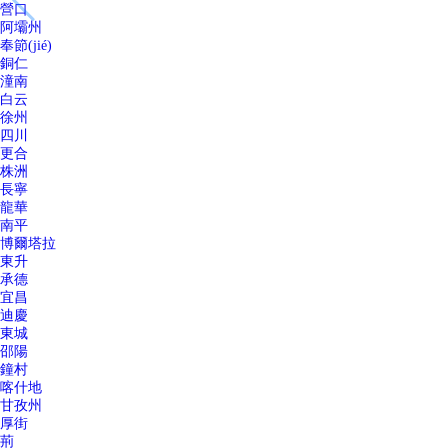
營口
阿壩州
奉節(jié)
銅仁
潼南
白云
徐州
四川
更合
株洲
長寧
龍華
南平
博爾塔拉
東升
承德
宜昌
迪慶
東城
邵陽
鐘村
喀什地
甘孜州
厚街
荊