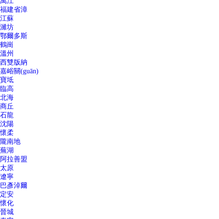
萬江
福建省漳
江蘇
濰坊
鄂爾多斯
鶴崗
溫州
西雙版納
嘉峪關(guān)
寶坻
臨高
北海
商丘
石龍
沈陽
懷柔
隴南地
蕪湖
阿拉善盟
太原
遼寧
巴彥淖爾
定安
懷化
晉城