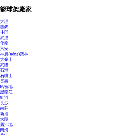
籃球架廠家
大理
盤錦
斗門
武漢
化龍
六安
神農(nóng)架林
大嶺山
武隆
石灣
石嘴山
長壽
哈密地
黑龍江
紅河
長沙
南莊
新造
大朗
麗江地
南海