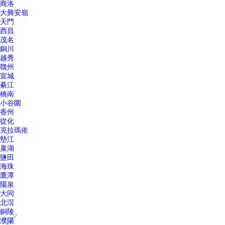
商洛
大興安嶺
天門
西昌
茂名
銅川
越秀
贛州
宣城
綦江
橋南
小谷圍
香州
從化
克拉瑪依
墊江
巢湖
鹽田
海珠
鷹潭
陽泉
大同
北滘
銅陵
濮陽