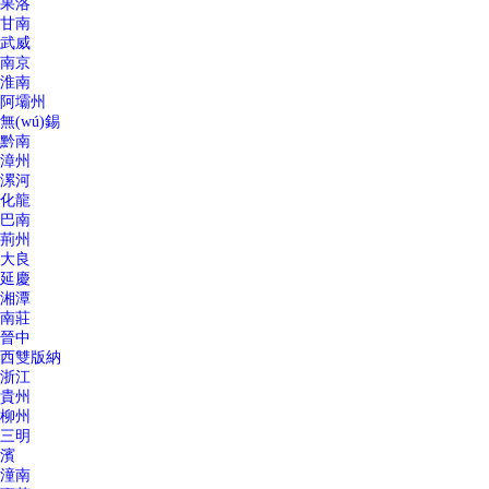
果洛
甘南
武威
南京
淮南
阿壩州
無(wú)錫
黔南
漳州
漯河
化龍
巴南
荊州
大良
延慶
湘潭
南莊
晉中
西雙版納
浙江
貴州
柳州
三明
濱
潼南