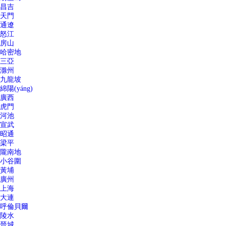
昌吉
天門
通遼
怒江
房山
哈密地
三亞
滁州
九龍坡
綿陽(yáng)
廣西
虎門
河池
宣武
昭通
梁平
隴南地
小谷圍
黃埔
廣州
上海
大連
呼倫貝爾
陵水
晉城