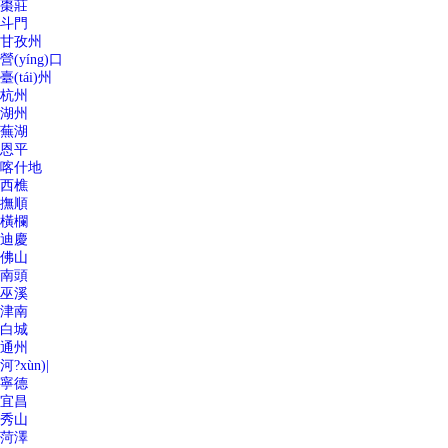
棗莊
斗門
甘孜州
營(yíng)口
臺(tái)州
杭州
湖州
蕪湖
恩平
喀什地
西樵
撫順
橫欄
迪慶
佛山
南頭
巫溪
津南
白城
通州
河?xùn)|
寧德
宜昌
秀山
菏澤