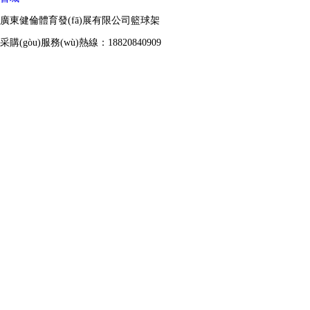
廣東健倫體育發(fā)展有限公司籃球架
采購(gòu)服務(wù)熱線：18820840909