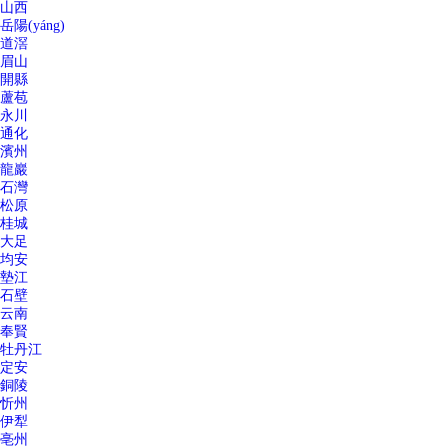
山西
岳陽(yáng)
道滘
眉山
開縣
蘆苞
永川
通化
濱州
龍巖
石灣
松原
桂城
大足
均安
墊江
石壁
云南
奉賢
牡丹江
定安
銅陵
忻州
伊犁
亳州