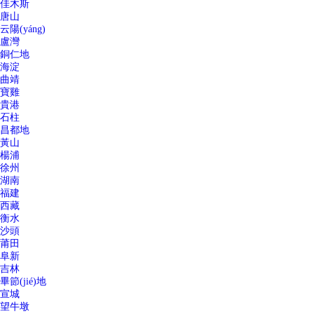
佳木斯
唐山
云陽(yáng)
盧灣
銅仁地
海淀
曲靖
寶雞
貴港
石柱
昌都地
黃山
楊浦
徐州
湖南
福建
西藏
衡水
沙頭
莆田
阜新
吉林
畢節(jié)地
宣城
望牛墩