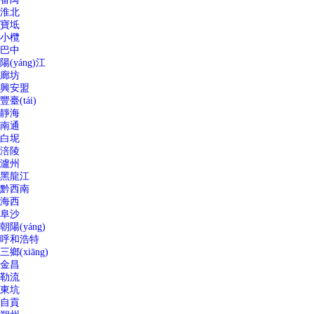
淮北
寶坻
小欖
巴中
陽(yáng)江
廊坊
興安盟
豐臺(tái)
靜海
南通
白坭
涪陵
瀘州
黑龍江
黔西南
海西
阜沙
朝陽(yáng)
呼和浩特
三鄉(xiāng)
金昌
勒流
東坑
自貢