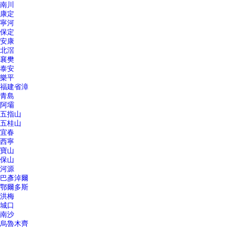
南川
康定
寧河
保定
安康
北滘
襄樊
泰安
樂平
福建省漳
青島
阿壩
五指山
五桂山
宜春
西寧
寶山
保山
河源
巴彥淖爾
鄂爾多斯
洪梅
城口
南沙
烏魯木齊