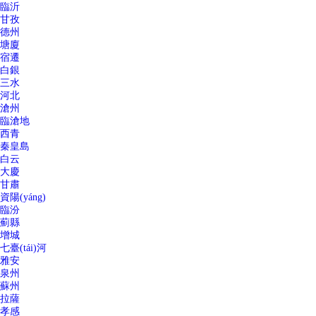
臨沂
甘孜
德州
塘廈
宿遷
白銀
三水
河北
滄州
臨滄地
西青
秦皇島
白云
大慶
甘肅
資陽(yáng)
臨汾
薊縣
增城
七臺(tái)河
雅安
泉州
蘇州
拉薩
孝感