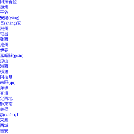
阿拉善盟
撫州
平谷
安陽(yáng)
長(zhǎng)安
潮州
屯昌
雞西
池州
伊春
嘉峪關(guān)
涼山
湘西
橫瀝
阿拉爾
南區(qū)
海珠
杏壇
定西地
黔東南
鶴壁
鎮(zhèn)江
東鳳
西城
吉安