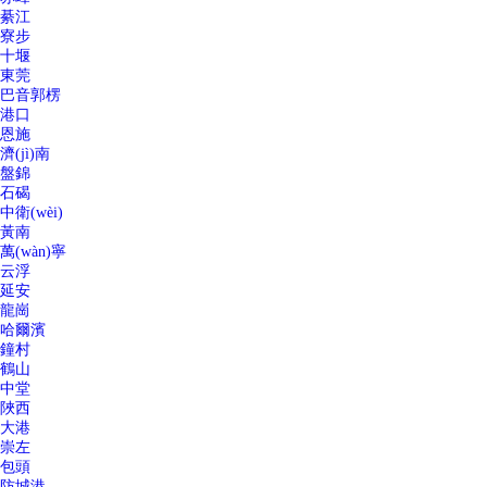
綦江
寮步
十堰
東莞
巴音郭楞
港口
恩施
濟(jì)南
盤錦
石碣
中衛(wèi)
黃南
萬(wàn)寧
云浮
延安
龍崗
哈爾濱
鐘村
鶴山
中堂
陜西
大港
崇左
包頭
防城港