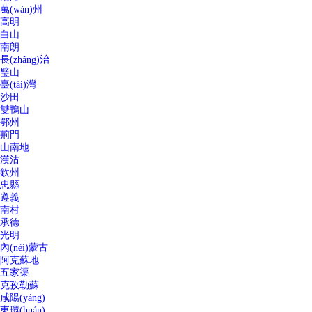
萬(wàn)州
高明
白山
南朗
長(zhǎng)治
璧山
臺(tái)灣
沙田
雙鴨山
鄂州
荊門
山南地
漢沽
欽州
忠縣
遵義
南村
承德
光明
內(nèi)蒙古
阿克蘇地
五家渠
克孜勒蘇
咸陽(yáng)
東環(huán)