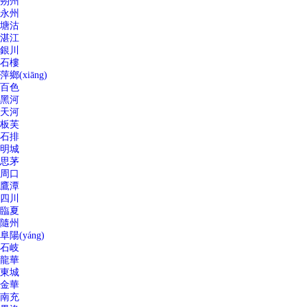
朔州
永州
塘沽
湛江
銀川
石樓
萍鄉(xiāng)
百色
黑河
天河
板芙
石排
明城
思茅
周口
鷹潭
四川
臨夏
隨州
阜陽(yáng)
石岐
龍華
東城
金華
南充