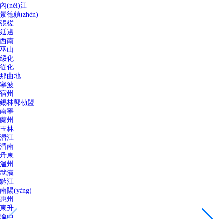
內(nèi)江
景德鎮(zhèn)
張槎
延邊
西南
巫山
綏化
從化
那曲地
寧波
宿州
錫林郭勒盟
南寧
蘭州
玉林
潛江
渭南
丹東
溫州
武漢
黔江
南陽(yáng)
惠州
東升
渝中