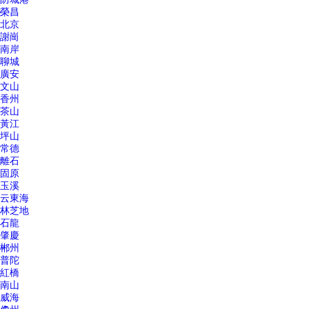
榮昌
北京
謝崗
南岸
聊城
廣安
文山
香州
茶山
黃江
坪山
常德
離石
固原
玉溪
云東海
林芝地
石龍
肇慶
郴州
普陀
紅橋
南山
威海