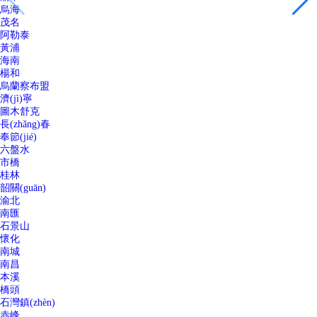
烏海
茂名
阿勒泰
黃浦
海南
楊和
烏蘭察布盟
濟(jì)寧
圖木舒克
長(zhǎng)春
奉節(jié)
六盤水
市橋
桂林
韶關(guān)
渝北
南匯
石景山
懷化
南城
南昌
本溪
橋頭
石灣鎮(zhèn)
赤峰