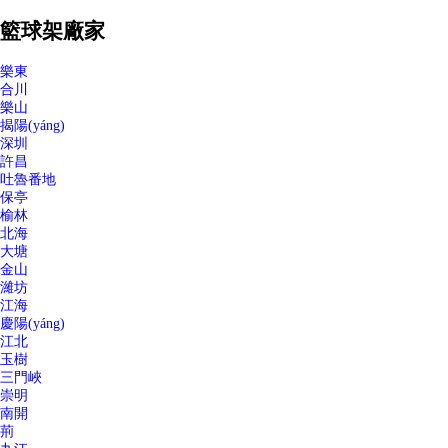
籃球架廠家
樂東
合川
樂山
揭陽(yáng)
深圳
許昌
吐魯番地
保亭
榆林
北海
大塘
金山
濰坊
江海
慶陽(yáng)
江北
玉樹
三門峽
崇明
南開
荊