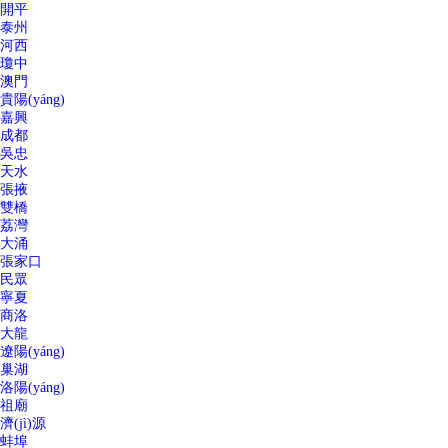
開平
泰州
河西
瓊中
澳門
貴陽(yáng)
嘉興
成都
吳忠
天水
張掖
雙橋
荔灣
大涌
張家口
民眾
寧夏
商洛
大龍
遼陽(yáng)
巢湖
洛陽(yáng)
祖廟
濟(jì)源
蚌埠