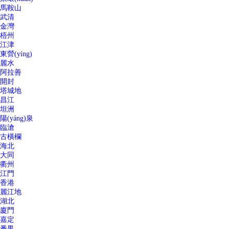
馬鞍山
武清
金灣
梧州
江津
東營(yíng)
麗水
阿拉善
開封
塔城地
昌江
坦洲
陽(yáng)泉
臨滄
古橫欄
海北
大同
衢州
江門
香港
麗江地
湖北
廈門
嘉定
番禺