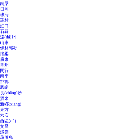
銅梁
日照
珠海
羅村
虹口
石碁
達(dá)州
山東
錫林郭勒
懷柔
廣東
常州
閔行
南平
邯鄲
鳳崗
長(zhǎng)沙
酒泉
新鄉(xiāng)
東方
六安
西區(qū)
文昌
鐵嶺
葫蘆島