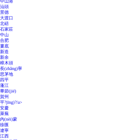
中山港
汕頭
景德
大渡口
北碚
石家莊
中山
合肥
婁底
新造
新余
樟木頭
長(zhǎng)寧
思茅地
四平
蓬江
畢節(jié)
賀州
平?jīng)?/a>
安慶
萊蕪
內(nèi)蒙
徐匯
遼寧
江西