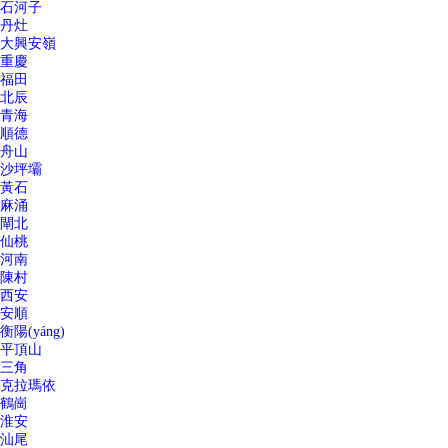
石河子
丹灶
大興安嶺
重慶
福田
北辰
青海
順德
舟山
沙坪壩
黃石
麻涌
閘北
仙桃
河南
陳村
西安
安順
衡陽(yáng)
平頂山
三角
克拉瑪依
鶴崗
淮安
汕尾