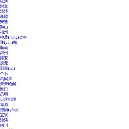
紅河
崇文
清溪
新疆
安徽
獅山
福州
神農(nóng)架林
運(yùn)城
順義
錦州
靜安
廣元
邢臺(tái)
企石
馬爾康
齊齊哈爾
海口
昆明
日喀則地
遼源
德陽(yáng)
宜賓
沙溪
銅川