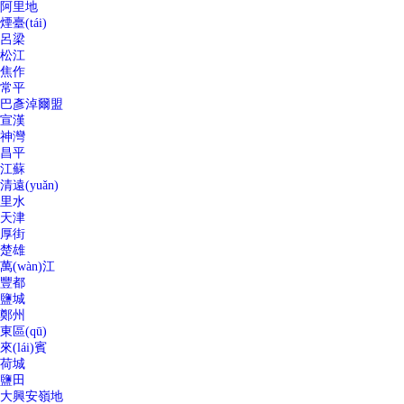
阿里地
煙臺(tái)
呂梁
松江
焦作
常平
巴彥淖爾盟
宣漢
神灣
昌平
江蘇
清遠(yuǎn)
里水
天津
厚街
楚雄
萬(wàn)江
豐都
鹽城
鄭州
東區(qū)
來(lái)賓
荷城
鹽田
大興安嶺地