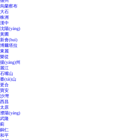
儋州
烏蘭察布
大石
株洲
漢中
沈陽(yáng)
黃圃
新會(huì)
博爾塔拉
東麗
樂從
揚(yáng)州
麗江
石嘴山
臺(tái)山
更合
寶安
沙灣
西昌
太原
濮陽(yáng)
武隆
薊
銅仁
和平