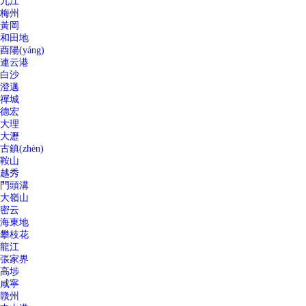
九江
梅州
黃岡
和田地
酉陽(yáng)
連云港
白沙
澄邁
禪城
德宏
大理
大瀝
古鎮(zhèn)
鞍山
越秀
門頭溝
大嶺山
密云
海東地
攀枝花
龍江
張家界
高埗
咸寧
贛州