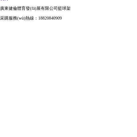
廣東健倫體育發(fā)展有限公司籃球架
采購服務(wù)熱線：18820840909