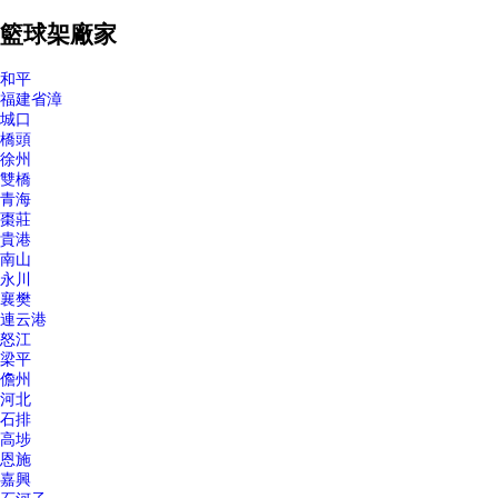
籃球架廠家
和平
福建省漳
城口
橋頭
徐州
雙橋
青海
棗莊
貴港
南山
永川
襄樊
連云港
怒江
梁平
儋州
河北
石排
高埗
恩施
嘉興