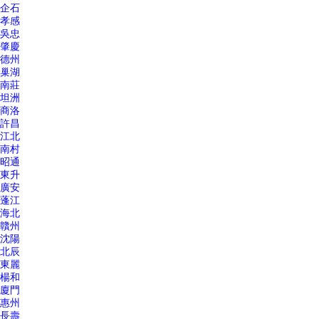
企石
孝感
吳忠
肇慶
德州
巢湖
南莊
坦洲
商洛
許昌
江北
南村
昭通
東升
廣安
蓬江
海北
贛州
沈陽
北辰
東麗
楊和
廈門
惠州
長壽