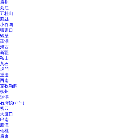
廣州
綦江
五桂山
薊縣
小谷圍
張家口
鶴壁
羅湖
海西
新疆
鞍山
黃石
虎門
重慶
西南
克孜勒蘇
柳州
道滘
石灣鎮(zhèn)
密云
大渡口
巴南
鷹潭
仙桃
廣東