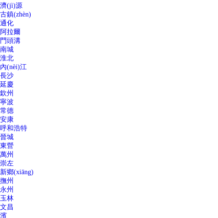
濟(jì)源
古鎮(zhèn)
通化
阿拉爾
門頭溝
南城
淮北
內(nèi)江
長沙
延慶
欽州
寧波
常德
安康
呼和浩特
晉城
東營
萬州
崇左
新鄉(xiāng)
撫州
永州
玉林
文昌
濱