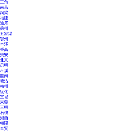
三角
南昌
銅梁
福建
汕尾
蘇州
五家渠
鄂州
本溪
番禺
寶安
北京
昆明
巫溪
龍崗
塘沽
梅州
從化
宣城
東莞
三明
石樓
湘西
朝陽
奉賢