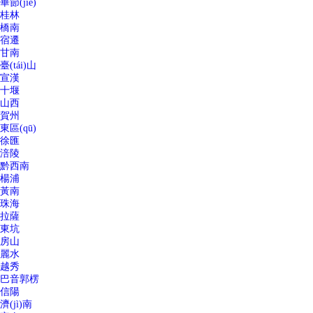
畢節(jié)
桂林
橋南
宿遷
甘南
臺(tái)山
宣漢
十堰
山西
賀州
東區(qū)
徐匯
涪陵
黔西南
楊浦
黃南
珠海
拉薩
東坑
房山
麗水
越秀
巴音郭楞
信陽
濟(jì)南