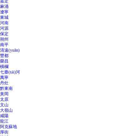
嘉定
麻涌
遼寧
東城
河南
河源
保定
朔州
南平
清遠(yuǎn)
豐都
榮昌
橫欄
七臺(tái)河
萬寧
丹灶
黔東南
黃岡
太原
文山
大嶺山
咸陽
龍江
阿克蘇地
厚街