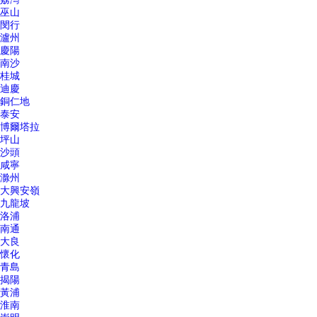
巫山
閔行
瀘州
慶陽
南沙
桂城
迪慶
銅仁地
泰安
博爾塔拉
坪山
沙頭
咸寧
滁州
大興安嶺
九龍坡
洛浦
南通
大良
懷化
青島
揭陽
黃浦
淮南