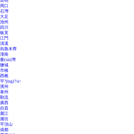
崇明
周口
石灣
大足
池州
四川
板芙
江門
清溪
烏魯木齊
潼南
臺(tái)灣
鹽城
市橋
西樵
平?jīng)?/a>
濱州
泰州
勒流
廣西
自貢
麗江
濰坊
平頂山
成都