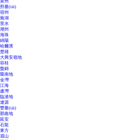
泉州
邢臺(tái)
宿州
蕪湖
里水
潮州
海珠
綿陽
哈爾濱
楚雄
大興安嶺地
容桂
盤錦
隴南地
金灣
江海
盧灣
臨滄地
遼源
豐臺(tái)
那曲地
延安
石龍
東方
眉山