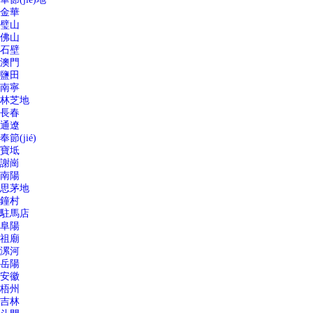
金華
璧山
佛山
石壁
澳門
鹽田
南寧
林芝地
長春
通遼
奉節(jié)
寶坻
謝崗
南陽
思茅地
鐘村
駐馬店
阜陽
祖廟
漯河
岳陽
安徽
梧州
吉林