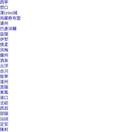
西寧
營口
運(yùn)城
烏蘭察布盟
通州
巴彥淖爾
益陽
伊犁
懷柔
洪梅
蘭州
酒泉
云浮
合川
龍華
溫州
貴陽
東鳳
港口
北碚
西昌
邵陽
汕頭
定安
陳村