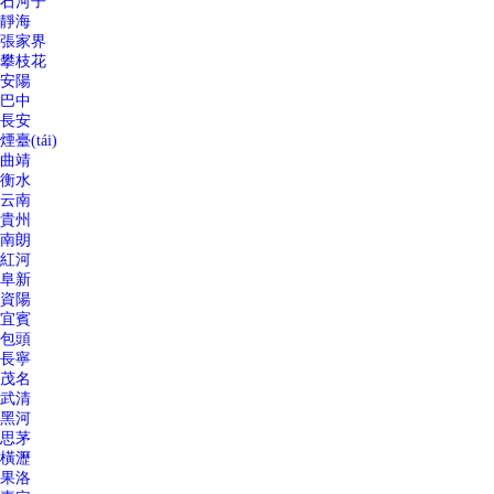
石河子
靜海
張家界
攀枝花
安陽
巴中
長安
煙臺(tái)
曲靖
衡水
云南
貴州
南朗
紅河
阜新
資陽
宜賓
包頭
長寧
茂名
武清
黑河
思茅
橫瀝
果洛