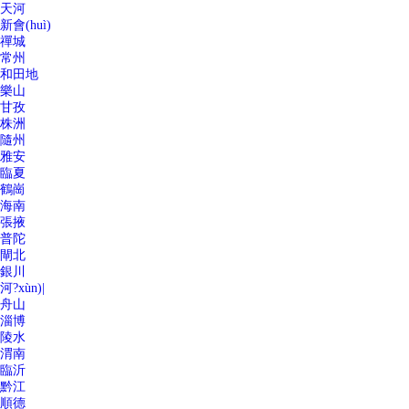
天河
新會(huì)
禪城
常州
和田地
樂山
甘孜
株洲
隨州
雅安
臨夏
鶴崗
海南
張掖
普陀
閘北
銀川
河?xùn)|
舟山
淄博
陵水
渭南
臨沂
黔江
順德