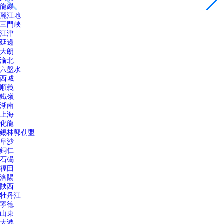
龍巖
麗江地
三門峽
江津
延邊
大朗
渝北
六盤水
西城
順義
鐵嶺
湖南
上海
化龍
錫林郭勒盟
阜沙
銅仁
石碣
福田
洛陽
陜西
牡丹江
寧德
山東
大港