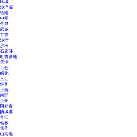
聊城
沙坪壩
德陽
中堂
金昌
武威
甘肅
沙灣
沙田
石家莊
吐魯番地
天津
百色
綏化
三亞
銅川
上饒
南開
忻州
阿勒泰
防城港
九江
倫教
焦作
山南地