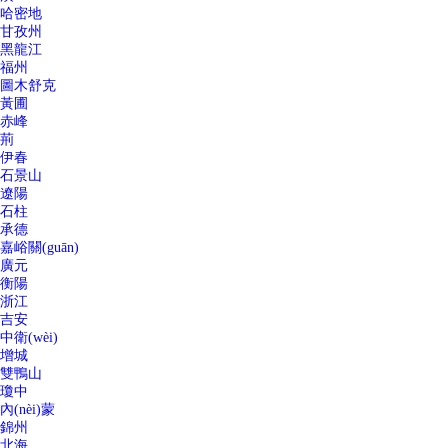
哈密地
甘孜州
黑龍江
福州
圖木舒克
黃圃
赤峰
荊
伊春
石景山
遼陽
石柱
承德
嘉峪關(guān)
廣元
衡陽
浙江
吉安
中衛(wèi)
增城
雙鴨山
瓊中
內(nèi)蒙
錦州
北海