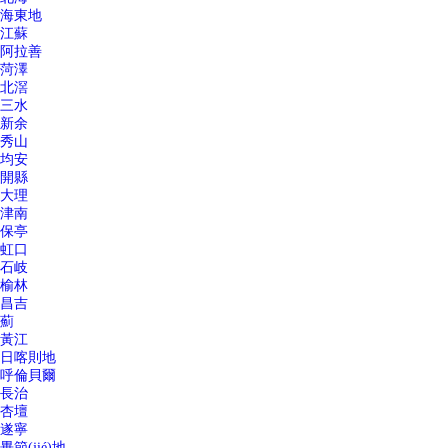
海東地
江蘇
阿拉善
菏澤
北滘
三水
新余
秀山
均安
開縣
大理
津南
保亭
虹口
石岐
榆林
昌吉
薊
黃江
日喀則地
呼倫貝爾
長治
杏壇
遂寧
畢節(jié)地