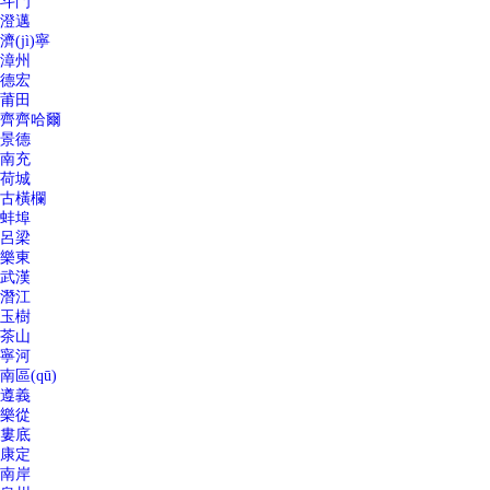
斗門
澄邁
濟(jì)寧
漳州
德宏
莆田
齊齊哈爾
景德
南充
荷城
古橫欄
蚌埠
呂梁
樂東
武漢
潛江
玉樹
茶山
寧河
南區(qū)
遵義
樂從
婁底
康定
南岸