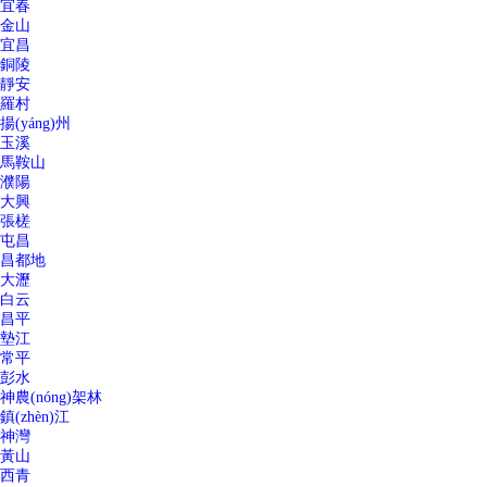
宜春
金山
宜昌
銅陵
靜安
羅村
揚(yáng)州
玉溪
馬鞍山
濮陽
大興
張槎
屯昌
昌都地
大瀝
白云
昌平
墊江
常平
彭水
神農(nóng)架林
鎮(zhèn)江
神灣
黃山
西青