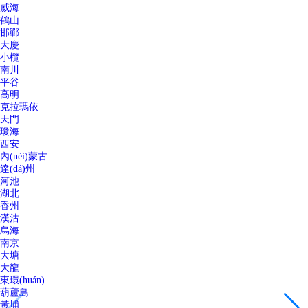
威海
鶴山
邯鄲
大慶
小欖
南川
平谷
高明
克拉瑪依
天門
瓊海
西安
內(nèi)蒙古
達(dá)州
河池
湖北
香州
漢沽
烏海
南京
大塘
大龍
東環(huán)
葫蘆島
黃埔