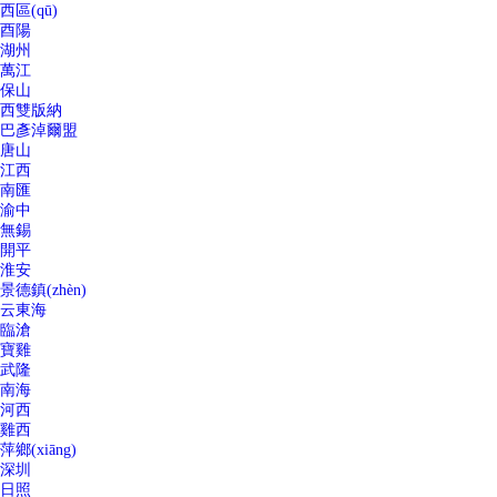
西區(qū)
酉陽
湖州
萬江
保山
西雙版納
巴彥淖爾盟
唐山
江西
南匯
渝中
無錫
開平
淮安
景德鎮(zhèn)
云東海
臨滄
寶雞
武隆
南海
河西
雞西
萍鄉(xiāng)
深圳
日照