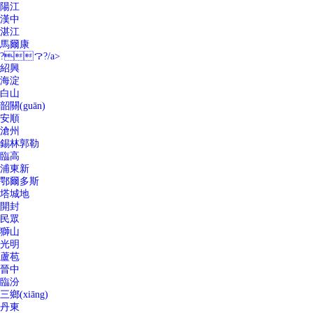
陽江
漢中
湛江
馬爾康
?？?/a>
紹興
海淀
白山
韶關(guān)
安順
滄州
錫林郭勒
臨高
浦東新
鄂爾多斯
塔城地
開封
民眾
獅山
光明
蘆苞
晉中
臨汾
三鄉(xiāng)
丹東