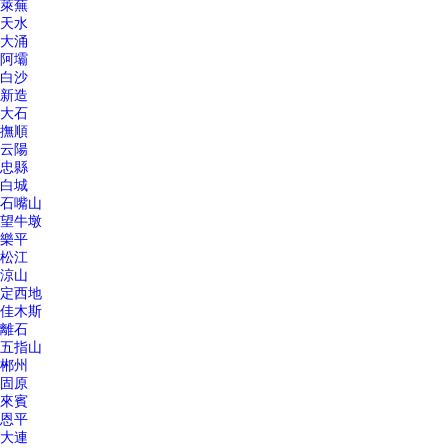
萊蕪
天水
大涌
阿壩
白沙
新造
大石
撫順
云陽
忠縣
白城
石嘴山
望牛墩
樂平
松江
涼山
定西地
佳木斯
離石
五指山
郴州
固原
來賓
恩平
大連