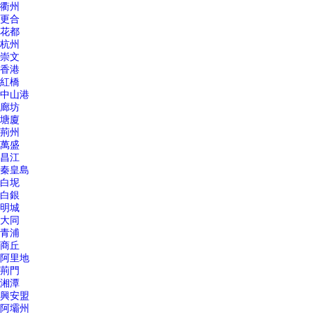
衢州
更合
花都
杭州
崇文
香港
紅橋
中山港
廊坊
塘廈
荊州
萬盛
昌江
秦皇島
白坭
白銀
明城
大同
青浦
商丘
阿里地
荊門
湘潭
興安盟
阿壩州