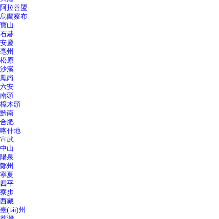
阿拉善盟
烏蘭察布
寶山
石碁
安慶
亳州
松原
沙溪
鳳崗
六安
南頭
樟木頭
黔南
合肥
喀什地
宣武
中山
陽泉
鄭州
寧夏
四平
寮步
西藏
臺(tái)州
荔灣