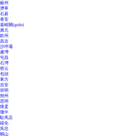
蘇州
濟寧
石碁
泰安
嘉峪關(guān)
廣元
欽州
昌吉
沙坪壩
盧灣
屯昌
石灣
密云
包頭
東方
吉安
崇明
朔州
昆明
懷柔
瓊中
駐馬店
綏化
吳忠
鶴山