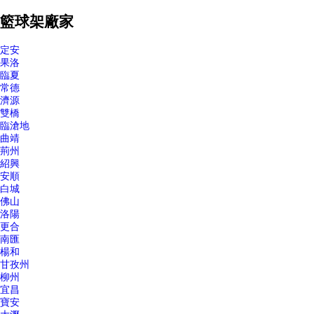
籃球架廠家
定安
果洛
臨夏
常德
濟源
雙橋
臨滄地
曲靖
荊州
紹興
安順
白城
佛山
洛陽
更合
南匯
楊和
甘孜州
柳州
宜昌
寶安