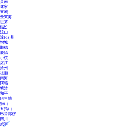
黃南
遂寧
東城
云東海
思茅
臨汾
涼山
達(dá)州
增城
順德
慶陽
小欖
湛江
滄州
祖廟
南海
阿壩
塘沽
和平
阿里地
獅山
五指山
巴音郭楞
南川
咸寧