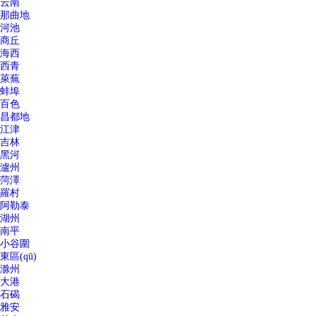
云南
那曲地
河池
商丘
海西
西青
萊蕪
蚌埠
百色
昌都地
江津
吉林
黑河
瀘州
菏澤
羅村
阿勒泰
湖州
南平
小谷圍
東區(qū)
滁州
大港
石碣
雅安