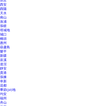
崇左
西安
酉陽
天水
南山
洛浦
張槎
塔城地
城口
橋頭
惠州
葫蘆島
樂平
新疆
巫溪
道滘
靜安
貴港
張掖
阜新
花都
畢節(jié)地
均安
福州
舟山