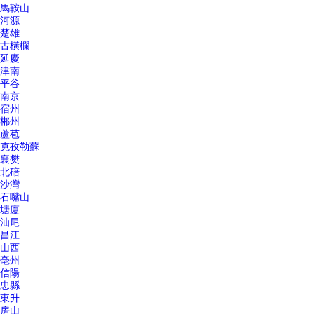
馬鞍山
河源
楚雄
古橫欄
延慶
津南
平谷
南京
宿州
郴州
蘆苞
克孜勒蘇
襄樊
北碚
沙灣
石嘴山
塘廈
汕尾
昌江
山西
亳州
信陽
忠縣
東升
房山