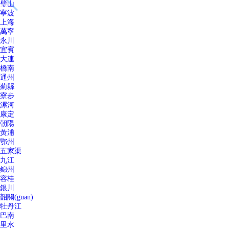
璧山
寧波
上海
萬寧
永川
宜賓
大連
橋南
通州
薊縣
寮步
漯河
康定
朝陽
黃浦
鄂州
五家渠
九江
錦州
容桂
銀川
韶關(guān)
牡丹江
巴南
里水