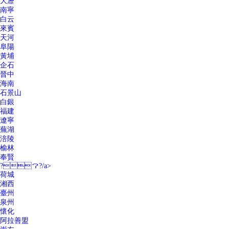
大瀝
南寧
白云
來賓
天河
阜陽
黃埔
企石
晉中
海南
石景山
白銀
福建
遼寧
蕪湖
涪陵
榆林
奉賢
?？?/a>
荷城
湘西
臺州
泉州
懷化
阿拉善盟