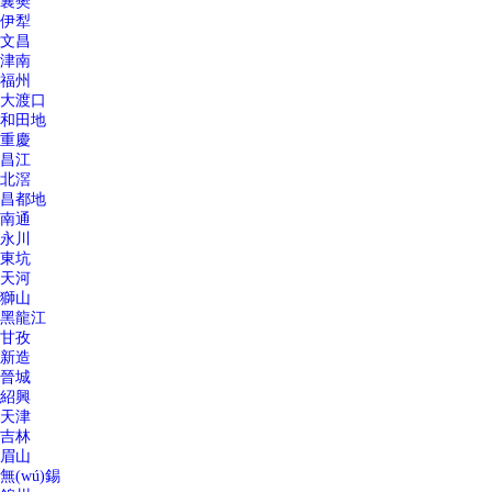
襄樊
伊犁
文昌
津南
福州
大渡口
和田地
重慶
昌江
北滘
昌都地
南通
永川
東坑
天河
獅山
黑龍江
甘孜
新造
晉城
紹興
天津
吉林
眉山
無(wú)錫