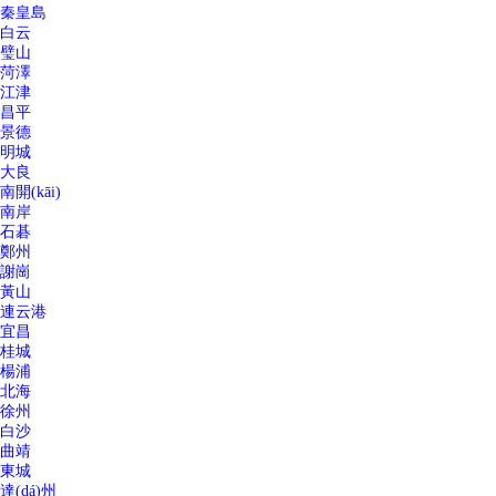
秦皇島
白云
璧山
菏澤
江津
昌平
景德
明城
大良
南開(kāi)
南岸
石碁
鄭州
謝崗
黃山
連云港
宜昌
桂城
楊浦
北海
徐州
白沙
曲靖
東城
達(dá)州