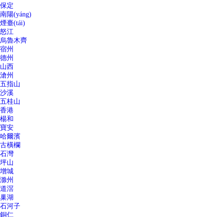
保定
南陽(yáng)
煙臺(tái)
怒江
烏魯木齊
宿州
德州
山西
滄州
五指山
沙溪
五桂山
香港
楊和
寶安
哈爾濱
古橫欄
石灣
坪山
增城
滁州
道滘
巢湖
石河子
銅仁