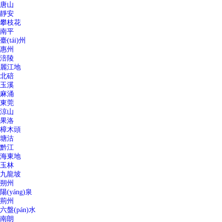
唐山
靜安
攀枝花
南平
臺(tái)州
惠州
涪陵
麗江地
北碚
玉溪
麻涌
東莞
涼山
果洛
樟木頭
塘沽
黔江
海東地
玉林
九龍坡
朔州
陽(yáng)泉
荊州
六盤(pán)水
南朗