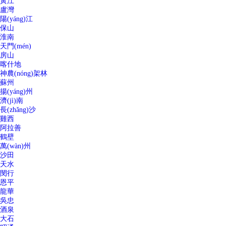
黃江
盧灣
陽(yáng)江
保山
淮南
天門(mén)
房山
喀什地
神農(nóng)架林
蘇州
揚(yáng)州
濟(jì)南
長(zhǎng)沙
雞西
阿拉善
鶴壁
萬(wàn)州
沙田
天水
閔行
恩平
龍華
吳忠
酒泉
大石