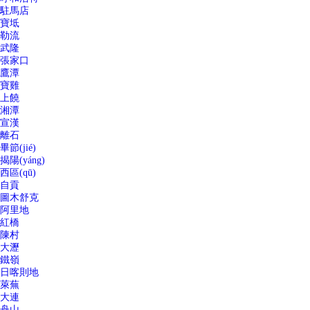
駐馬店
寶坻
勒流
武隆
張家口
鷹潭
寶雞
上饒
湘潭
宣漢
離石
畢節(jié)
揭陽(yáng)
西區(qū)
自貢
圖木舒克
阿里地
紅橋
陳村
大瀝
鐵嶺
日喀則地
萊蕪
大連
舟山