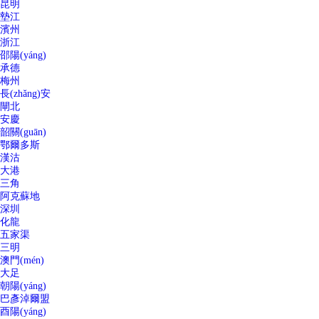
昆明
墊江
濱州
浙江
邵陽(yáng)
承德
梅州
長(zhǎng)安
閘北
安慶
韶關(guān)
鄂爾多斯
漢沽
大港
三角
阿克蘇地
深圳
化龍
五家渠
三明
澳門(mén)
大足
朝陽(yáng)
巴彥淖爾盟
酉陽(yáng)