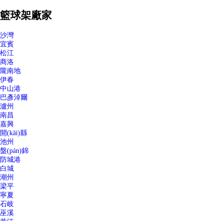
籃球架廠家
沙灣
宜賓
松江
商洛
隴南地
伊春
中山港
巴彥淖爾
瀘州
南昌
嘉興
開(kāi)縣
池州
盤(pán)錦
防城港
白城
潮州
梁平
寧夏
石岐
巫溪