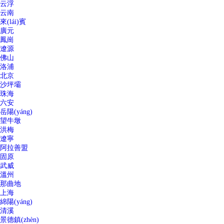
云浮
云南
來(lái)賓
廣元
鳳崗
遼源
佛山
洛浦
北京
沙坪壩
珠海
六安
岳陽(yáng)
望牛墩
洪梅
遼寧
阿拉善盟
固原
武威
溫州
那曲地
上海
綿陽(yáng)
清溪
景德鎮(zhèn)