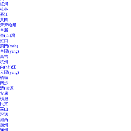
紅河
桂林
綦江
黃圃
齊齊哈爾
阜新
臺(tái)灣
虹口
荊門(mén)
阜陽(yáng)
昌吉
杭州
內(nèi)江
云陽(yáng)
橋頭
南沙
濟(jì)源
安康
橫瀝
民眾
巫山
澄邁
湘西
撫州
通州