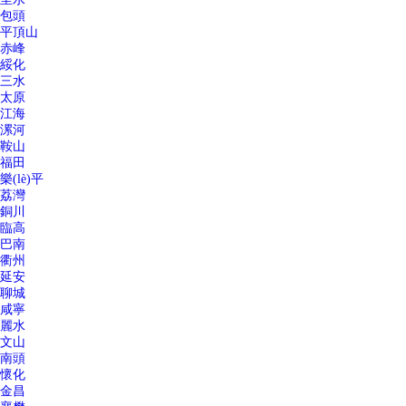
包頭
平頂山
赤峰
綏化
三水
太原
江海
漯河
鞍山
福田
樂(lè)平
荔灣
銅川
臨高
巴南
衢州
延安
聊城
咸寧
麗水
文山
南頭
懷化
金昌