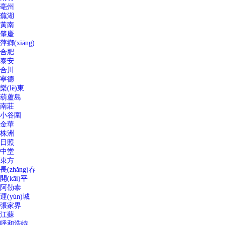
亳州
蕪湖
黃南
肇慶
萍鄉(xiāng)
合肥
泰安
合川
寧德
樂(lè)東
葫蘆島
南莊
小谷圍
金華
株洲
日照
中堂
東方
長(zhǎng)春
開(kāi)平
阿勒泰
運(yùn)城
張家界
江蘇
呼和浩特