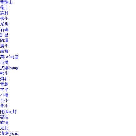
雙鴨山
蓬江
羅村
柳州
光明
石碣
許昌
阿壩
廣州
南海
萬(wàn)盛
市橋
沈陽(yáng)
郴州
棗莊
青島
常平
小欖
忻州
常州
開(kāi)封
容桂
武清
湖北
清遠(yuǎn)