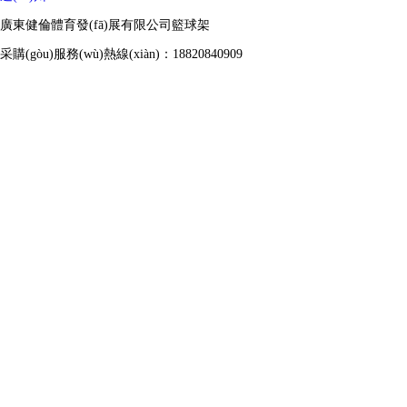
廣東健倫體育發(fā)展有限公司籃球架
采購(gòu)服務(wù)熱線(xiàn)：18820840909