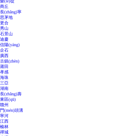
樂(lè)從
商丘
長(zhǎng)寧
思茅地
更合
秀山
石景山
迪慶
信陽(yáng)
企石
廣西
古鎮(zhèn)
莆田
孝感
海珠
三亞
湖南
長(zhǎng)壽
東區(qū)
贛州
門(mén)頭溝
寧河
江西
榆林
禪城