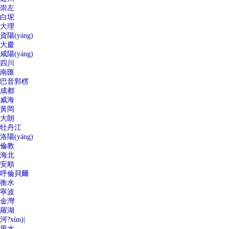
崇左
白坭
大理
資陽(yáng)
大慶
咸陽(yáng)
四川
南匯
巴音郭楞
成都
威海
黃岡
大朗
牡丹江
洛陽(yáng)
倫教
海北
安順
呼倫貝爾
衡水
寧波
金灣
羅湖
河?xùn)|
里水