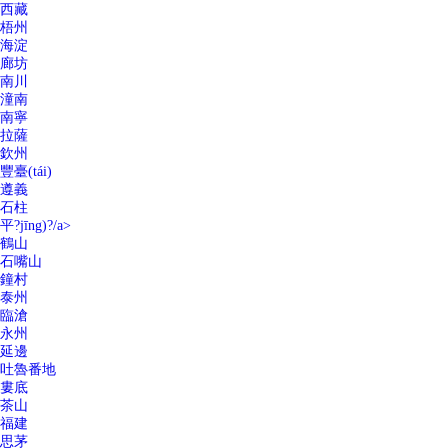
西藏
梧州
海淀
廊坊
南川
潼南
南寧
拉薩
欽州
豐臺(tái)
遵義
石柱
平?jīng)?/a>
鶴山
石嘴山
鐘村
泰州
臨滄
永州
延邊
吐魯番地
婁底
茶山
福建
思茅