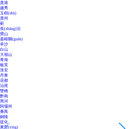
貴港
越秀
玉樹(shù)
貴州
薊
長(zhǎng)治
寶山
嘉峪關(guān)
阜沙
白山
大嶺山
青海
板芙
淮安
丹東
花都
汕尾
雙橋
黔南
黑河
阿壩州
番禺
銅陵
從化
東營(yíng)