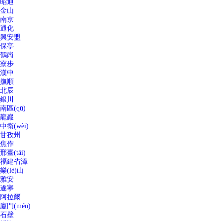
昭通
金山
南京
通化
興安盟
保亭
鶴崗
寮步
漢中
撫順
北辰
銀川
南區(qū)
龍巖
中衛(wèi)
甘孜州
焦作
邢臺(tái)
福建省漳
樂(lè)山
雅安
遂寧
阿拉爾
廈門(mén)
石壁