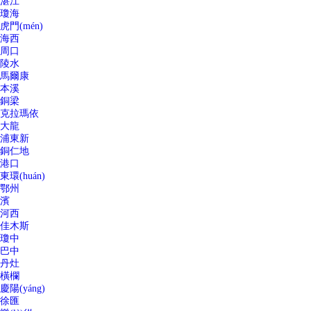
湛江
瓊海
虎門(mén)
海西
周口
陵水
馬爾康
本溪
銅梁
克拉瑪依
大龍
浦東新
銅仁地
港口
東環(huán)
鄂州
濱
河西
佳木斯
瓊中
巴中
丹灶
橫欄
慶陽(yáng)
徐匯