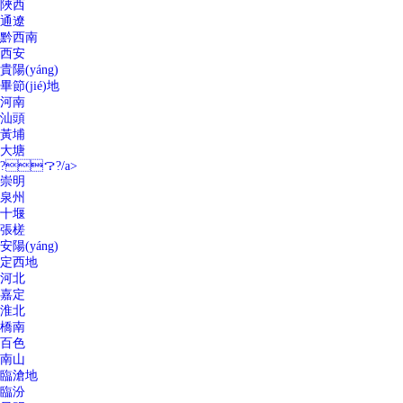
陜西
通遼
黔西南
西安
貴陽(yáng)
畢節(jié)地
河南
汕頭
黃埔
大塘
?？?/a>
崇明
泉州
十堰
張槎
安陽(yáng)
定西地
河北
嘉定
淮北
橋南
百色
南山
臨滄地
臨汾