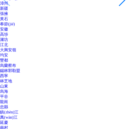
漳州
新疆
張掖
黃石
奉節(jié)
安徽
高埗
濰坊
江北
大興安嶺
均安
豐都
烏蘭察布
錫林郭勒盟
西寧
林芝地
山東
烏海
平谷
龍崗
忠縣
鎮(zhèn)江
萬(wàn)江
延慶
南村