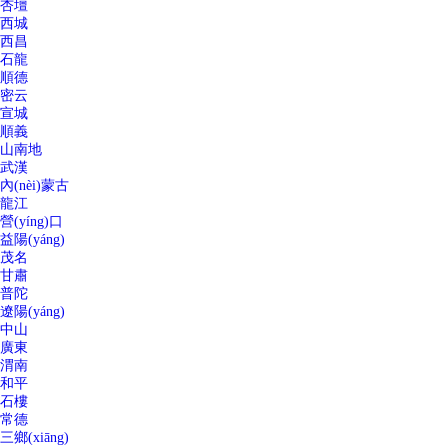
杏壇
西城
西昌
石龍
順德
密云
宣城
順義
山南地
武漢
內(nèi)蒙古
龍江
營(yíng)口
益陽(yáng)
茂名
甘肅
普陀
遼陽(yáng)
中山
廣東
渭南
和平
石樓
常德
三鄉(xiāng)