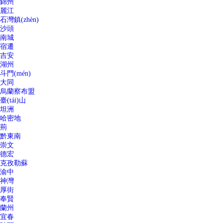
錦州
麗江
石灣鎮(zhèn)
沙頭
南城
宿遷
吉安
湖州
斗門(mén)
大同
烏蘭察布盟
臺(tái)山
坦洲
哈密地
荊
黔東南
崇文
德宏
克孜勒蘇
渝中
神灣
厚街
奉賢
蘭州
宜春