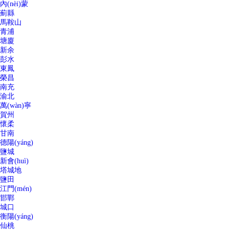
內(nèi)蒙
薊縣
馬鞍山
青浦
塘廈
新余
彭水
東鳳
榮昌
南充
渝北
萬(wàn)寧
賀州
懷柔
甘南
德陽(yáng)
鹽城
新會(huì)
塔城地
鹽田
江門(mén)
邯鄲
城口
衡陽(yáng)
仙桃