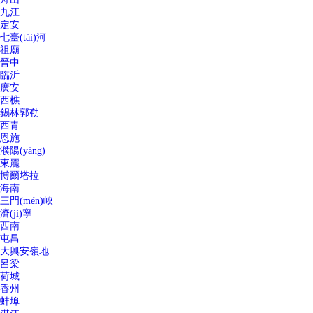
九江
定安
七臺(tái)河
祖廟
晉中
臨沂
廣安
西樵
錫林郭勒
西青
恩施
濮陽(yáng)
東麗
博爾塔拉
海南
三門(mén)峽
濟(jì)寧
西南
屯昌
大興安嶺地
呂梁
荷城
香州
蚌埠