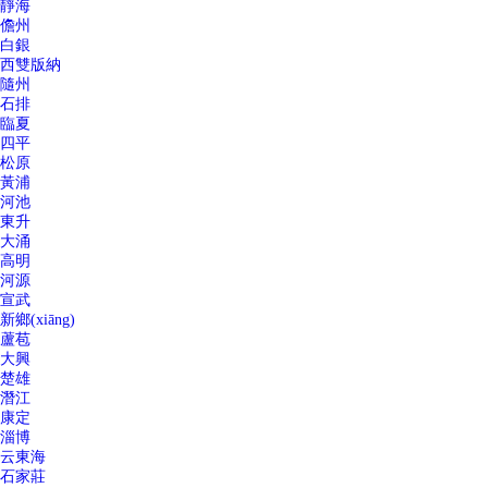
靜海
儋州
白銀
西雙版納
隨州
石排
臨夏
四平
松原
黃浦
河池
東升
大涌
高明
河源
宣武
新鄉(xiāng)
蘆苞
大興
楚雄
潛江
康定
淄博
云東海
石家莊