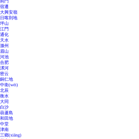
荊門
宿遷
大興安嶺
日喀則地
坪山
江門
通化
天水
滁州
眉山
河池
合肥
漯河
密云
銅仁地
中衛(wèi)
北辰
衡水
大同
白沙
葫蘆島
和田地
中堂
津南
三鄉(xiāng)