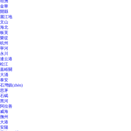
坦洲
金華
開縣
麗江地
文山
海北
板芙
樂從
杭州
寧河
永川
連云港
松江
嘉峪關
大涌
泰安
石灣鎮(zhèn)
思茅
石碣
黑河
阿拉善
威海
撫州
大港
安陽