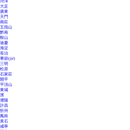
菏澤
大足
廣東
天門
南莊
五指山
黔南
鞍山
迪慶
海淀
長治
畢節(jié)
三明
松原
石家莊
開平
平頂山
東城
濱
濮陽
許昌
忻州
鳳崗
黃石
咸寧