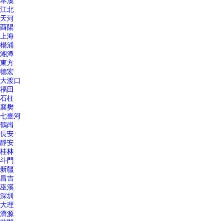
本溪
江北
天河
酉陽
上海
楊浦
湘潭
東方
德宏
大渡口
福田
石柱
襄樊
七臺河
鶴崗
長安
靜安
桂林
斗門
新疆
昌吉
巫溪
深圳
大理
濟源