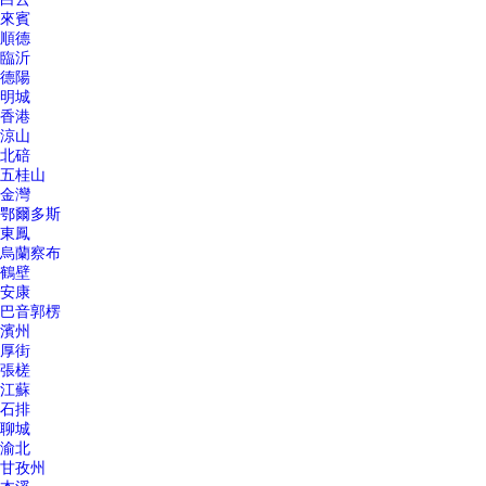
來賓
順德
臨沂
德陽
明城
香港
涼山
北碚
五桂山
金灣
鄂爾多斯
東鳳
烏蘭察布
鶴壁
安康
巴音郭楞
濱州
厚街
張槎
江蘇
石排
聊城
渝北
甘孜州