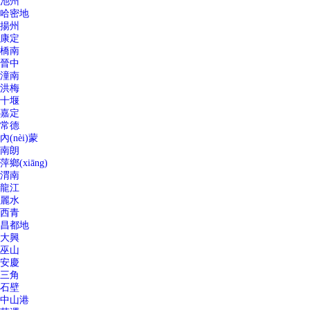
池州
哈密地
揚州
康定
橋南
晉中
潼南
洪梅
十堰
嘉定
常德
內(nèi)蒙
南朗
萍鄉(xiāng)
渭南
龍江
麗水
西青
昌都地
大興
巫山
安慶
三角
石壁
中山港