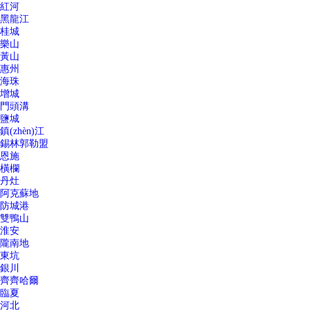
紅河
黑龍江
桂城
樂山
黃山
惠州
海珠
增城
門頭溝
鹽城
鎮(zhèn)江
錫林郭勒盟
恩施
橫欄
丹灶
阿克蘇地
防城港
雙鴨山
淮安
隴南地
東坑
銀川
齊齊哈爾
臨夏
河北