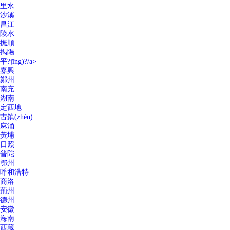
里水
沙溪
昌江
陵水
撫順
揭陽
平?jīng)?/a>
嘉興
鄭州
南充
湖南
定西地
古鎮(zhèn)
麻涌
黃埔
日照
普陀
鄂州
呼和浩特
商洛
荊州
德州
安徽
海南
西藏