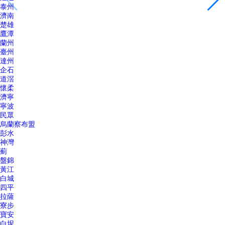
泰州
濟南
楚雄
鷹潭
蘭州
臺州
達州
企石
道滘
懷柔
濟寧
寧波
民眾
烏蘭察布盟
彭水
神灣
薊
盤錦
黃江
白城
四平
拉薩
寮步
寶安
白坭