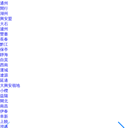
通州
閔行
湖州
興安盟
大石
瀘州
豐臺
長春
黔江
保亭
靜海
自貢
西南
運城
遼源
延邊
大興安嶺地
小欖
益陽
閘北
南昌
伊春
阜新
上饒
澄邁