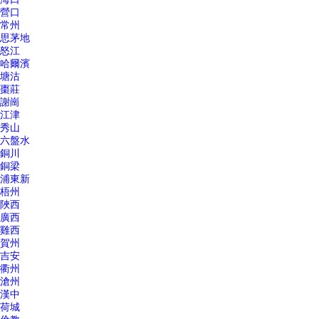
營口
常州
思茅地
怒江
哈爾濱
塘沽
棗莊
謝崗
江津
秀山
六盤水
銅川
銅梁
浦東新
梧州
陜西
廣西
雞西
賀州
吉安
衢州
滄州
漢中
荷城