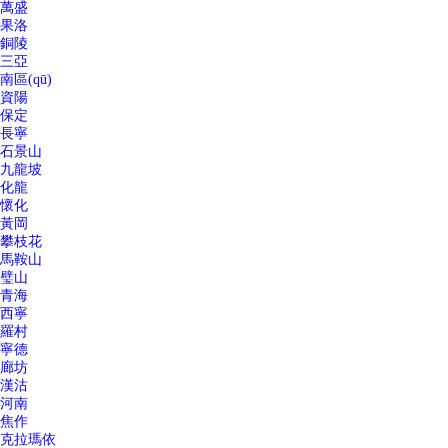
萬盛
果洛
銅陵
三亞
南區(qū)
資陽
保定
長寧
石景山
九龍坡
化龍
懷化
黃岡
攀枝花
馬鞍山
璧山
青海
西寧
羅村
寧德
廊坊
漢沽
河南
焦作
克拉瑪依