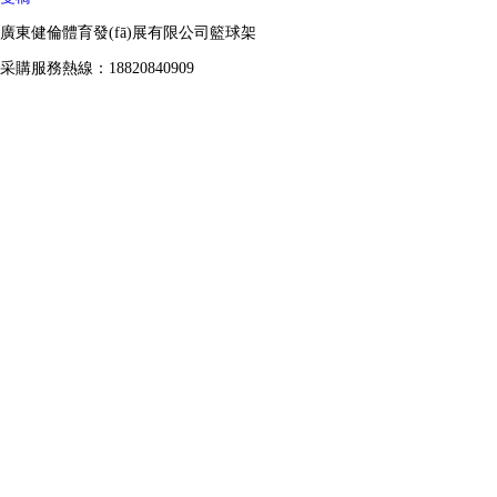
廣東健倫體育發(fā)展有限公司籃球架
采購服務熱線：18820840909