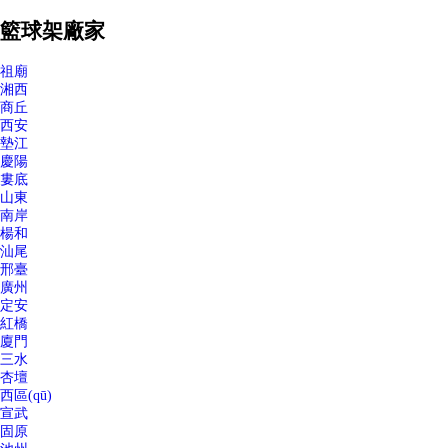
籃球架廠家
祖廟
湘西
商丘
西安
墊江
慶陽
婁底
山東
南岸
楊和
汕尾
邢臺
廣州
定安
紅橋
廈門
三水
杏壇
西區(qū)
宣武
固原