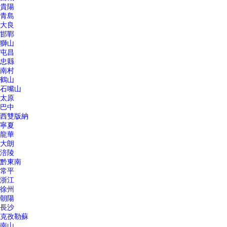
貴陽
青島
大良
邯鄲
獅山
屯昌
忠縣
南村
鶴山
石嘴山
太原
巴中
西雙版納
寧夏
龍華
大朗
涪陵
黔東南
常平
浙江
徐州
朝陽
長沙
克孜勒蘇
南山