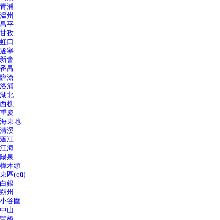
青浦
溫州
昌平
甘孜
虹口
遂寧
新會
番禺
臨滄
洛浦
湖北
西樵
重慶
海東地
清溪
蓬江
江海
陽泉
樟木頭
東區(qū)
白銀
朔州
小谷圍
中山
雙橋