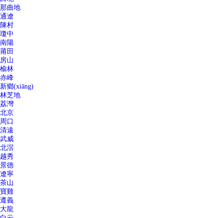
那曲地
通遼
陳村
瓊中
南陽
莆田
房山
榆林
赤峰
新鄉(xiāng)
林芝地
荔灣
北京
周口
清遠
武威
北滘
越秀
景德
遼寧
茶山
寶雞
遵義
大龍
白云