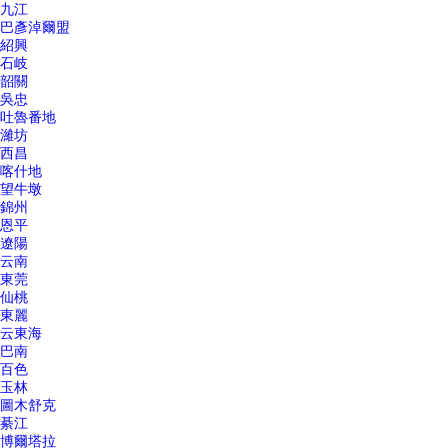
九江
巴彥淖爾盟
紹興
石岐
韶關
吳忠
吐魯番地
濰坊
西昌
喀什地
望牛墩
錦州
恩平
遼陽
云南
東莞
仙桃
東麗
云東海
巴南
百色
玉林
圖木舒克
綦江
博爾塔拉