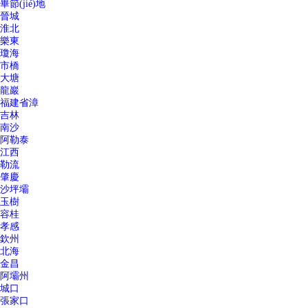
畢節(jié)地
晉城
淮北
樂東
瓊海
市橋
大塘
龍巖
福建省漳
吉林
南沙
阿勒泰
江西
勒流
肇慶
沙坪壩
玉樹
容桂
孝感
欽州
北海
金昌
阿壩州
城口
張家口