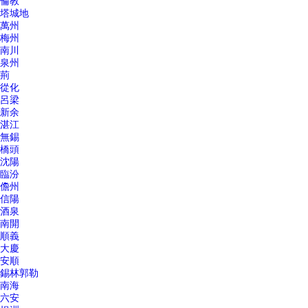
倫教
塔城地
萬州
梅州
南川
泉州
荊
從化
呂梁
新余
湛江
無錫
橋頭
沈陽
臨汾
儋州
信陽
酒泉
南開
順義
大慶
安順
錫林郭勒
南海
六安