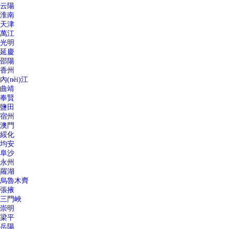
云陽
淮南
天津
萬江
光明
延慶
邵陽
香州
內(nèi)江
曲靖
奉賢
鹽田
宿州
澳門
綏化
均安
阜沙
永州
羅湖
烏魯木齊
張掖
三門峽
崇明
梁平
岳陽