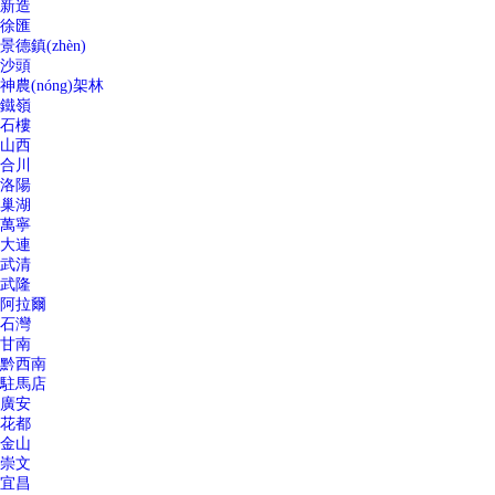
新造
徐匯
景德鎮(zhèn)
沙頭
神農(nóng)架林
鐵嶺
石樓
山西
合川
洛陽
巢湖
萬寧
大連
武清
武隆
阿拉爾
石灣
甘南
黔西南
駐馬店
廣安
花都
金山
崇文
宜昌