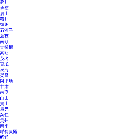
蘇州
承德
唐山
贛州
蚌埠
石河子
蘆苞
南頭
古橫欄
高明
茂名
寶坻
烏海
榮昌
阿里地
甘肅
南寧
白山
寶山
廣元
銅仁
貴州
南平
呼倫貝爾
昭通