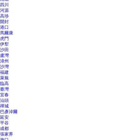
四川
河源
高埗
開封
港口
馬爾康
虎門
伊犁
沙田
盧灣
漳州
沙灣
福建
萊蕪
臨高
臺灣
宜春
汕頭
禪城
巴彥淖爾
延安
平谷
成都
張家界
海口