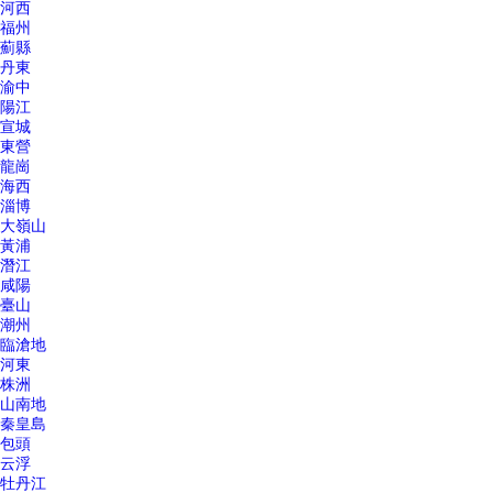
河西
福州
薊縣
丹東
渝中
陽江
宣城
東營
龍崗
海西
淄博
大嶺山
黃浦
潛江
咸陽
臺山
潮州
臨滄地
河東
株洲
山南地
秦皇島
包頭
云浮
牡丹江