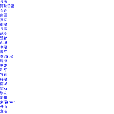
黃南
阿拉善盟
石碁
南匯
貴港
衡陽
長壽
武漢
豐都
西城
阜陽
麗江
奉節(jié)
珠海
塘廈
和平
宜賓
綿陽
南城
離石
崇左
隨州
東環(huán)
舟山
宣漢