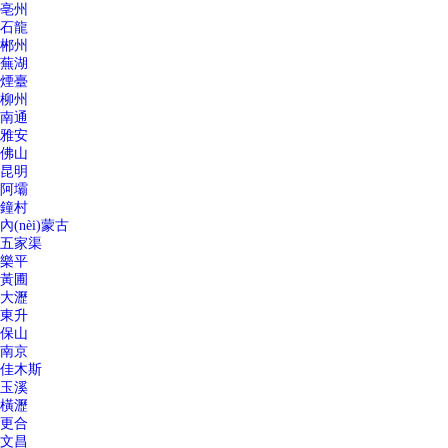
亳州
石龍
郴州
蕪湖
煙臺
柳州
南通
雅安
佛山
昆明
阿壩
鐘村
內(nèi)蒙古
五家渠
樂平
黃圃
大瀝
東升
保山
南京
佳木斯
玉溪
橫瀝
更合
文昌