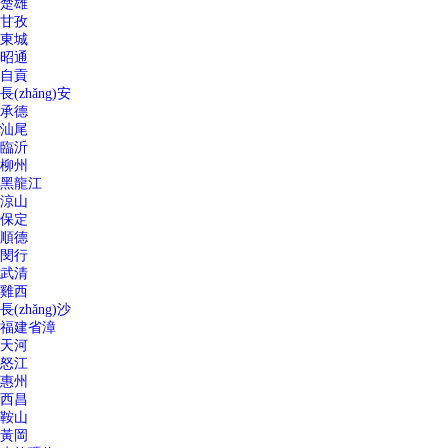
楚雄
甘孜
東城
昭通
自貢
長(zhǎng)安
承德
汕尾
臨沂
柳州
黑龍江
涼山
保定
順德
閔行
武清
雞西
長(zhǎng)沙
福建省漳
天河
怒江
惠州
西昌
鞍山
黃岡