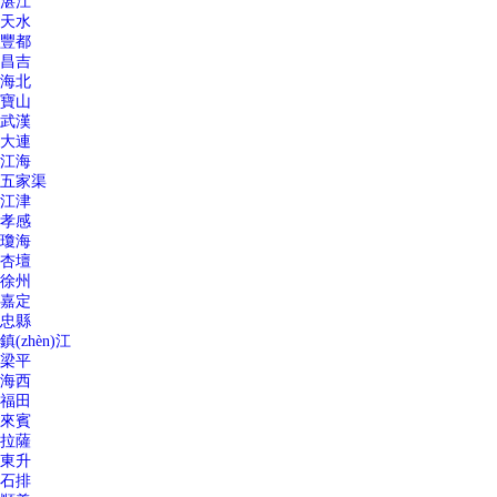
湛江
天水
豐都
昌吉
海北
寶山
武漢
大連
江海
五家渠
江津
孝感
瓊海
杏壇
徐州
嘉定
忠縣
鎮(zhèn)江
梁平
海西
福田
來賓
拉薩
東升
石排