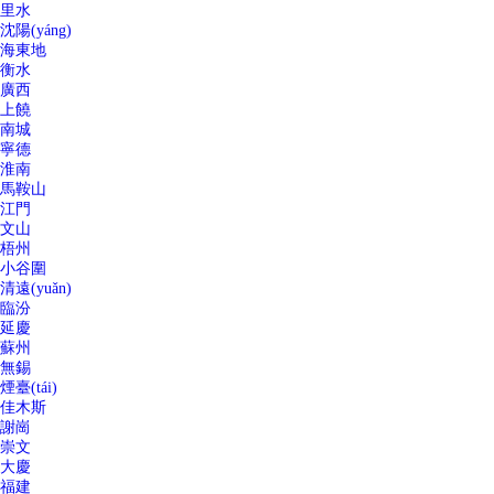
里水
沈陽(yáng)
海東地
衡水
廣西
上饒
南城
寧德
淮南
馬鞍山
江門
文山
梧州
小谷圍
清遠(yuǎn)
臨汾
延慶
蘇州
無錫
煙臺(tái)
佳木斯
謝崗
崇文
大慶
福建