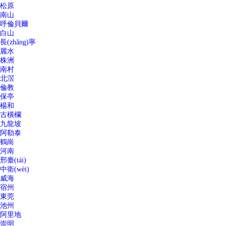
松原
南山
呼倫貝爾
白山
長(zhǎng)寧
麗水
株洲
南村
北滘
倫教
保亭
楊和
古橫欄
九龍坡
阿勒泰
鶴崗
河南
邢臺(tái)
中衛(wèi)
威海
宿州
東莞
池州
阿里地
崇明