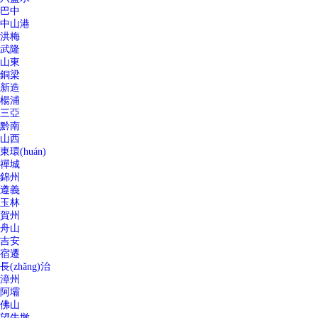
巴中
中山港
洪梅
武隆
山東
銅梁
新造
楊浦
三亞
黔南
山西
東環(huán)
禪城
錦州
遵義
玉林
賀州
舟山
吉安
宿遷
長(zhǎng)治
漳州
阿壩
佛山
望牛墩