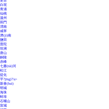
更合
白坭
青浦
仙桃
溫州
荊門
渭南
咸寧
濟(jì)南
鹽田
普陀
坦洲
唐山
銅陵
赤峰
七臺(tái)河
松江
從化
平?jīng)?/a>
新會(huì)
明城
海珠
蚌埠
石嘴山
宣城