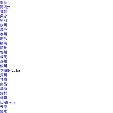
棗莊
阿壩州
寶雞
吳忠
寧河
欽州
漢中
泰州
塘沽
橋南
商丘
鄂州
板芙
滁州
銅川
嘉峪關(guān)
貴州
甘肅
南昌
阜新
鐘村
梅州
信陽(yáng)
云浮
陵水