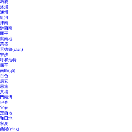
塘廈
洛浦
通州
紅河
津南
黔西南
開平
隴南地
萬盛
景德鎮(zhèn)
寮步
呼和浩特
四平
南區(qū)
百色
廣安
恩施
黃埔
門頭溝
伊春
宜春
定西地
和田地
寧夏
酉陽(yáng)