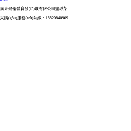
廣東健倫體育發(fā)展有限公司籃球架
采購(gòu)服務(wù)熱線：18820840909