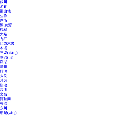
銀川
通化
那曲地
焦作
厚街
濟(jì)源
鶴壁
大足
九江
烏魯木齊
本溪
三鄉(xiāng)
畢節(jié)
羅湖
廣州
靜海
大良
沙頭
臨滄
高明
文昌
阿拉爾
香港
永川
朝陽(yáng)