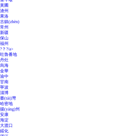
黃圃
滄州
果洛
古鎮(zhèn)
常州
新疆
保山
福州
?？?/a>
吐魯番地
丹灶
烏海
金華
渝中
甘南
寧波
淄博
臺(tái)灣
哈密地
揚(yáng)州
安康
海淀
大渡口
綏化