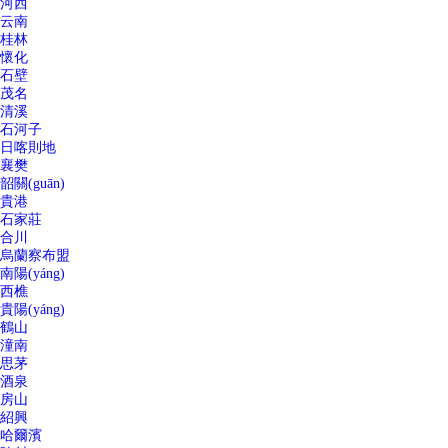
河西
云南
桂林
懷化
石壁
茂名
清溪
石河子
日喀則地
襄樊
韶關(guān)
貴港
石家莊
合川
烏蘭察布盟
南陽(yáng)
西樵
貴陽(yáng)
鶴山
潼南
思茅
酒泉
房山
紹興
哈爾濱