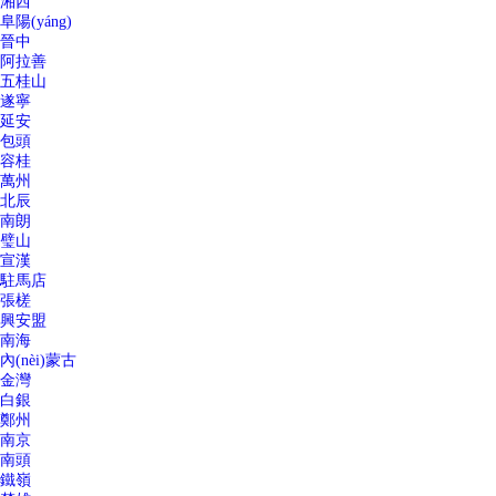
湘西
阜陽(yáng)
晉中
阿拉善
五桂山
遂寧
延安
包頭
容桂
萬州
北辰
南朗
璧山
宣漢
駐馬店
張槎
興安盟
南海
內(nèi)蒙古
金灣
白銀
鄭州
南京
南頭
鐵嶺