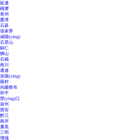
延邊
橫瀝
香州
鷹潭
石碁
張家界
咸陽(yáng)
石景山
銅仁
獅山
石碣
南川
通遼
洛陽(yáng)
羅村
烏蘭察布
和平
營(yíng)口
泉州
寶安
黔江
南岸
婁底
三明
增城