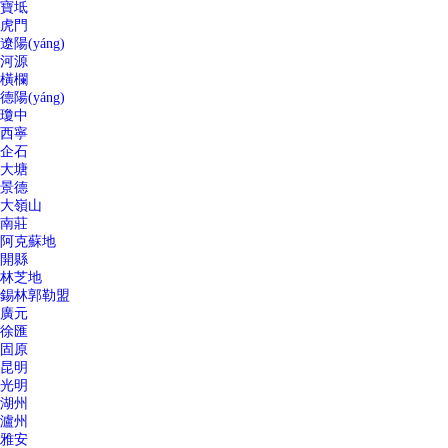
寶坻
虎門
遼陽(yáng)
河源
橫欄
德陽(yáng)
瓊中
西寧
企石
大塘
景德
大嶺山
南莊
阿克蘇地
開縣
林芝地
錫林郭勒盟
廣元
徐匯
固原
昆明
光明
湖州
瀘州
雅安