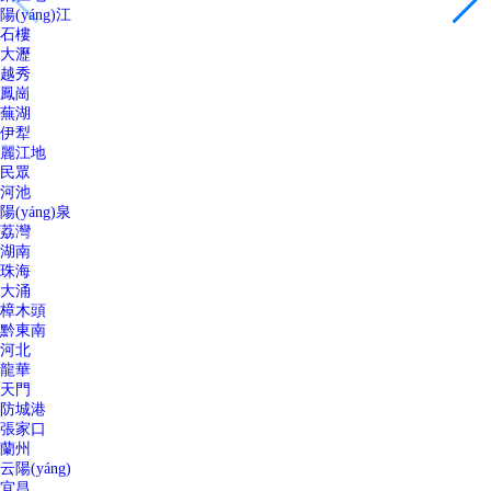
陽(yáng)江
石樓
大瀝
越秀
鳳崗
蕪湖
伊犁
麗江地
民眾
河池
陽(yáng)泉
荔灣
湖南
珠海
大涌
樟木頭
黔東南
河北
龍華
天門
防城港
張家口
蘭州
云陽(yáng)
宜昌