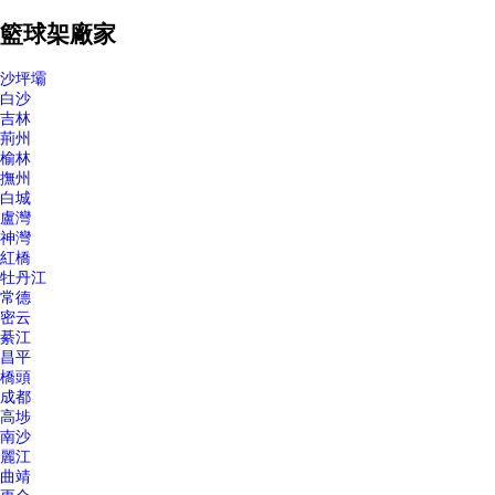
籃球架廠家
沙坪壩
白沙
吉林
荊州
榆林
撫州
白城
盧灣
神灣
紅橋
牡丹江
常德
密云
綦江
昌平
橋頭
成都
高埗
南沙
麗江
曲靖