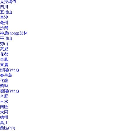
克拉瑪依
四川
五指山
阜沙
亳州
沙灣
神農(nóng)架林
平頂山
秀山
武威
花都
東鳳
東麗
邵陽(yáng)
秦皇島
化龍
薊縣
衡陽(yáng)
合肥
三水
南匯
大同
德州
昌江
西區(qū)