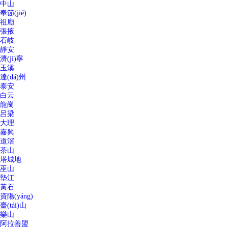
中山
奉節(jié)
祖廟
張掖
石岐
靜安
濟(jì)寧
玉溪
達(dá)州
泰安
白云
龍崗
呂梁
大理
嘉興
道滘
茶山
塔城地
巫山
墊江
黃石
資陽(yáng)
臺(tái)山
樂山
阿拉善盟