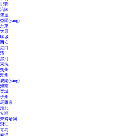
邯鄲
涪陵
肇慶
益陽(yáng)
丹東
太原
聊城
西安
港口
濱
黑河
東坑
朔州
潮州
慶陽(yáng)
海南
晉城
忻州
馬爾康
淮北
安順
齊齊哈爾
潛江
青島
麻涌