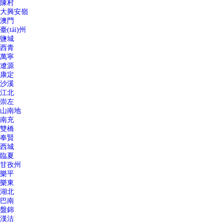
陳村
大興安嶺
澳門
臺(tái)州
鹽城
西青
萬寧
遼源
康定
沙溪
江北
崇左
山南地
南充
雙橋
奉賢
西城
臨夏
甘孜州
樂平
樂東
湖北
巴南
盤錦
漢沽