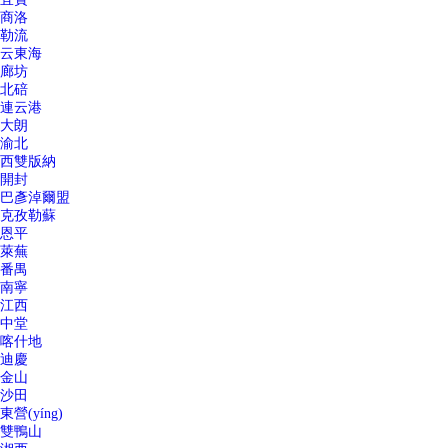
商洛
勒流
云東海
廊坊
北碚
連云港
大朗
渝北
西雙版納
開封
巴彥淖爾盟
克孜勒蘇
恩平
萊蕪
番禺
南寧
江西
中堂
喀什地
迪慶
金山
沙田
東營(yíng)
雙鴨山