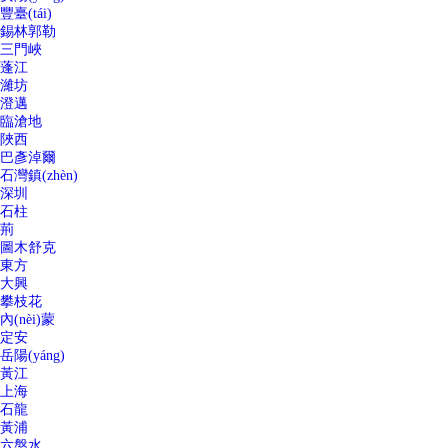
豐臺(tái)
錫林郭勒
三門峽
蓬江
濰坊
澄邁
臨滄地
陜西
巴彥淖爾
石灣鎮(zhèn)
深圳
石柱
荊
圖木舒克
東方
大興
攀枝花
內(nèi)蒙
定安
岳陽(yáng)
黃江
上海
石龍
黃浦
六盤水