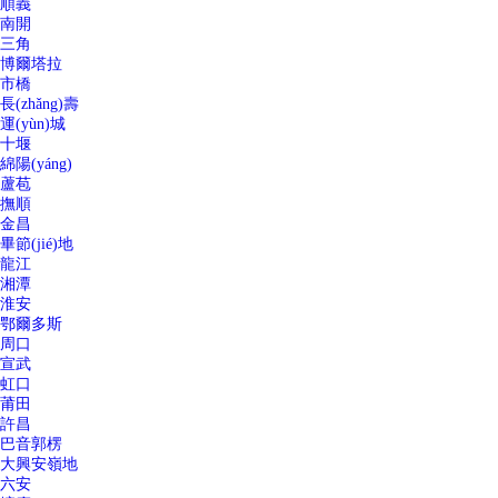
順義
南開
三角
博爾塔拉
市橋
長(zhǎng)壽
運(yùn)城
十堰
綿陽(yáng)
蘆苞
撫順
金昌
畢節(jié)地
龍江
湘潭
淮安
鄂爾多斯
周口
宣武
虹口
莆田
許昌
巴音郭楞
大興安嶺地
六安