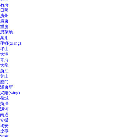
石灣
日照
濱州
廣東
重慶
思茅地
巢湖
萍鄉(xiāng)
坪山
大港
青海
大龍
浙江
黃山
廈門
浦東新
揭陽(yáng)
荷城
菏澤
漯河
南通
安徽
均安
遼寧
宜賓