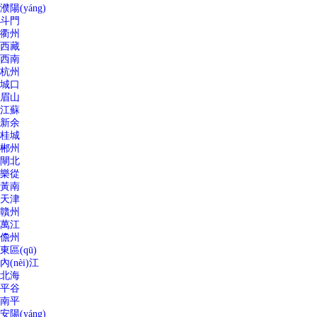
濮陽(yáng)
斗門
衢州
西藏
西南
杭州
城口
眉山
江蘇
新余
桂城
郴州
閘北
樂從
黃南
天津
贛州
萬江
儋州
東區(qū)
內(nèi)江
北海
平谷
南平
安陽(yáng)