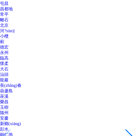
屯昌
昌都地
常平
離石
北京
河?xùn)|
小欖
薊
德宏
永州
臨高
懷柔
大石
汕頭
龍巖
長(zhǎng)春
葫蘆島
巫溪
榮昌
玉樹
隨州
安慶
新鄉(xiāng)
彭水
銅仁地