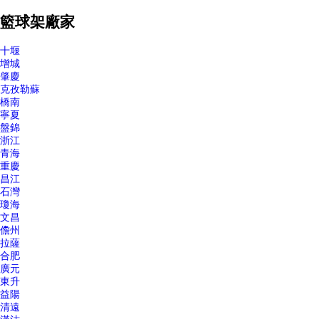
籃球架廠家
十堰
增城
肇慶
克孜勒蘇
橋南
寧夏
盤錦
浙江
青海
重慶
昌江
石灣
瓊海
文昌
儋州
拉薩
合肥
廣元
東升
益陽
清遠