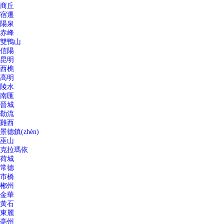
商丘
宿遷
陽泉
赤峰
雙鴨山
信陽
昆明
西樵
高明
陵水
南匯
晉城
勒流
雞西
景德鎮(zhèn)
巫山
克拉瑪依
荷城
常德
市橋
郴州
金華
黃石
東麗
亳州