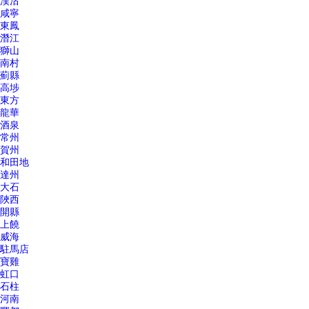
漢沽
咸寧
東鳳
潛江
獅山
南村
薊縣
高埗
東方
龍華
酒泉
常州
賀州
和田地
達州
大石
陜西
開縣
上饒
威海
駐馬店
寶雞
虹口
石柱
河南