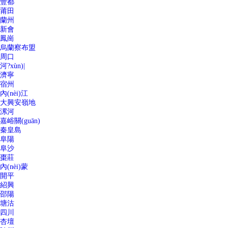
豐都
莆田
蘭州
新會
鳳崗
烏蘭察布盟
周口
河?xùn)|
濟寧
宿州
內(nèi)江
大興安嶺地
漯河
嘉峪關(guān)
秦皇島
阜陽
阜沙
棗莊
內(nèi)蒙
開平
紹興
邵陽
塘沽
四川
杏壇