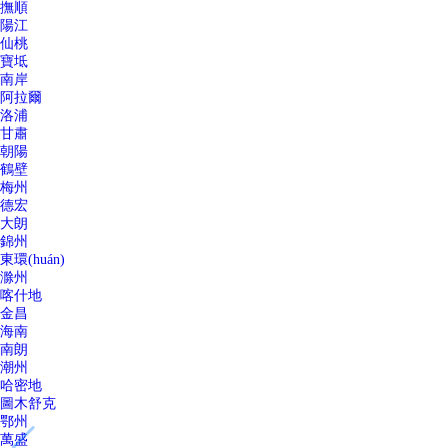
撫順
陽江
仙桃
寶坻
南岸
阿拉爾
洛浦
甘肅
朝陽
鶴壁
梅州
德宏
大朗
錦州
東環(huán)
滁州
喀什地
金昌
海南
南朗
潮州
哈密地
圖木舒克
鄂州
萬盛