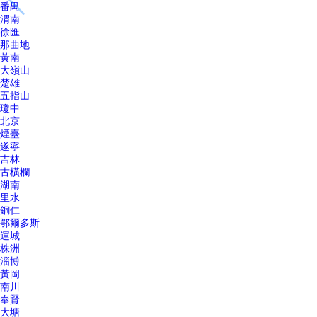
番禺
渭南
徐匯
那曲地
黃南
大嶺山
楚雄
五指山
瓊中
北京
煙臺
遂寧
吉林
古橫欄
湖南
里水
銅仁
鄂爾多斯
運城
株洲
淄博
黃岡
南川
奉賢
大塘