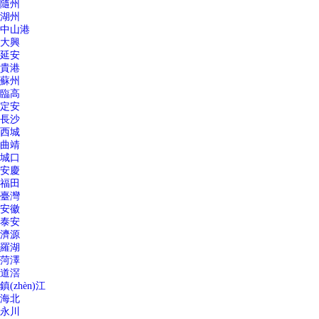
隨州
湖州
中山港
大興
延安
貴港
蘇州
臨高
定安
長沙
西城
曲靖
城口
安慶
福田
臺灣
安徽
泰安
濟源
羅湖
菏澤
道滘
鎮(zhèn)江
海北
永川