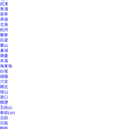
武漢
青浦
長寧
承德
北海
杭州
樂東
呂梁
臺山
巢湖
塘廈
本溪
海東地
白坭
德陽
六安
閘北
保山
港口
橫瀝
五桂山
奉節(jié)
北碚
石龍
鶴崗