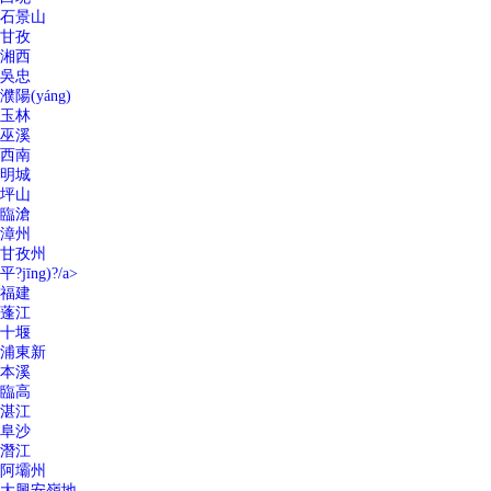
石景山
甘孜
湘西
吳忠
濮陽(yáng)
玉林
巫溪
西南
明城
坪山
臨滄
漳州
甘孜州
平?jīng)?/a>
福建
蓬江
十堰
浦東新
本溪
臨高
湛江
阜沙
潛江
阿壩州
大興安嶺地