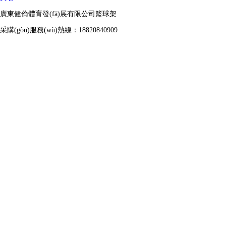
廣東健倫體育發(fā)展有限公司籃球架
采購(gòu)服務(wù)熱線：18820840909