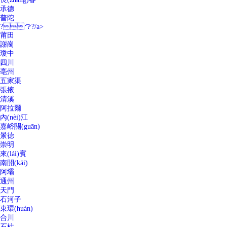
承德
普陀
?？?/a>
莆田
謝崗
瓊中
四川
亳州
五家渠
張掖
清溪
阿拉爾
內(nèi)江
嘉峪關(guān)
景德
崇明
來(lái)賓
南開(kāi)
阿壩
通州
天門
石河子
東環(huán)
合川
石柱