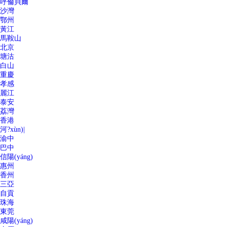
呼倫貝爾
沙灣
鄂州
黃江
馬鞍山
北京
塘沽
白山
重慶
孝感
麗江
泰安
荔灣
香港
河?xùn)|
渝中
巴中
信陽(yáng)
惠州
香州
三亞
自貢
珠海
東莞
咸陽(yáng)