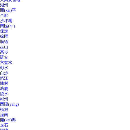
湖州
開(kāi)平
合肥
沙坪壩
南區(qū)
保定
徐匯
順德
巫山
高埗
延安
六盤水
彭水
白沙
怒江
陳村
塘廈
陵水
郴州
酉陽(yáng)
橫瀝
潼南
開(kāi)縣
企石