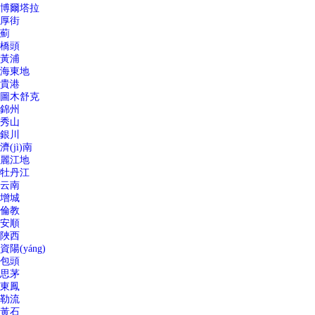
博爾塔拉
厚街
薊
橋頭
黃浦
海東地
貴港
圖木舒克
錦州
秀山
銀川
濟(jì)南
麗江地
牡丹江
云南
增城
倫教
安順
陜西
資陽(yáng)
包頭
思茅
東鳳
勒流
黃石