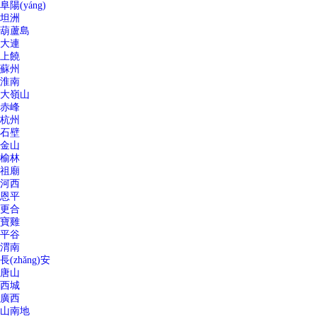
阜陽(yáng)
坦洲
葫蘆島
大連
上饒
蘇州
淮南
大嶺山
赤峰
杭州
石壁
金山
榆林
祖廟
河西
恩平
更合
寶雞
平谷
渭南
長(zhǎng)安
唐山
西城
廣西
山南地