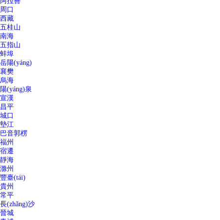
阿拉善
周口
西藏
五桂山
南海
五指山
蚌埠
岳陽(yáng)
襄樊
烏海
陽(yáng)泉
宣漢
昌平
城口
墊江
巴音郭楞
福州
宿遷
靜海
滁州
豐臺(tái)
貴州
常平
長(zhǎng)沙
晉城