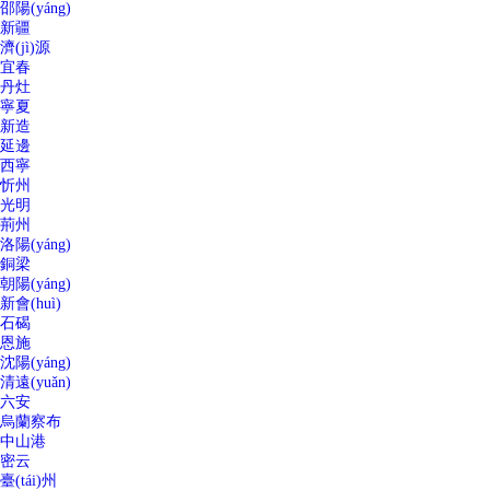
邵陽(yáng)
新疆
濟(jì)源
宜春
丹灶
寧夏
新造
延邊
西寧
忻州
光明
荊州
洛陽(yáng)
銅梁
朝陽(yáng)
新會(huì)
石碣
恩施
沈陽(yáng)
清遠(yuǎn)
六安
烏蘭察布
中山港
密云
臺(tái)州