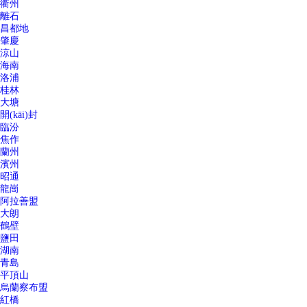
衢州
離石
昌都地
肇慶
涼山
海南
洛浦
桂林
大塘
開(kāi)封
臨汾
焦作
蘭州
濱州
昭通
龍崗
阿拉善盟
大朗
鶴壁
鹽田
湖南
青島
平頂山
烏蘭察布盟
紅橋