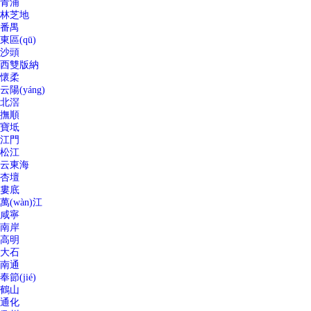
青浦
林芝地
番禺
東區(qū)
沙頭
西雙版納
懷柔
云陽(yáng)
北滘
撫順
寶坻
江門
松江
云東海
杏壇
婁底
萬(wàn)江
咸寧
南岸
高明
大石
南通
奉節(jié)
鶴山
通化