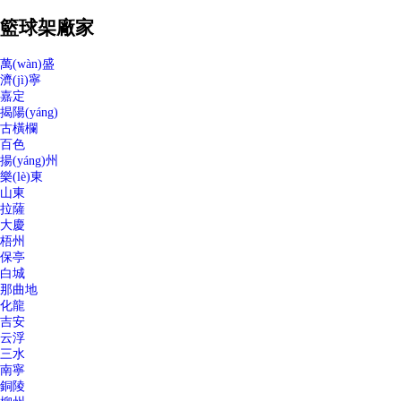
籃球架廠家
萬(wàn)盛
濟(jì)寧
嘉定
揭陽(yáng)
古橫欄
百色
揚(yáng)州
樂(lè)東
山東
拉薩
大慶
梧州
保亭
白城
那曲地
化龍
吉安
云浮
三水
南寧
銅陵