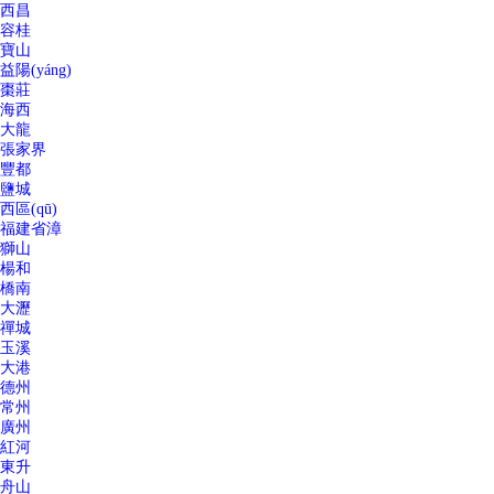
西昌
容桂
寶山
益陽(yáng)
棗莊
海西
大龍
張家界
豐都
鹽城
西區(qū)
福建省漳
獅山
楊和
橋南
大瀝
禪城
玉溪
大港
德州
常州
廣州
紅河
東升
舟山