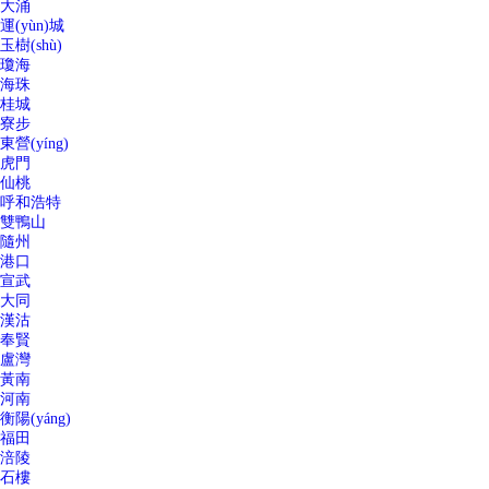
大涌
運(yùn)城
玉樹(shù)
瓊海
海珠
桂城
寮步
東營(yíng)
虎門
仙桃
呼和浩特
雙鴨山
隨州
港口
宣武
大同
漢沽
奉賢
盧灣
黃南
河南
衡陽(yáng)
福田
涪陵
石樓