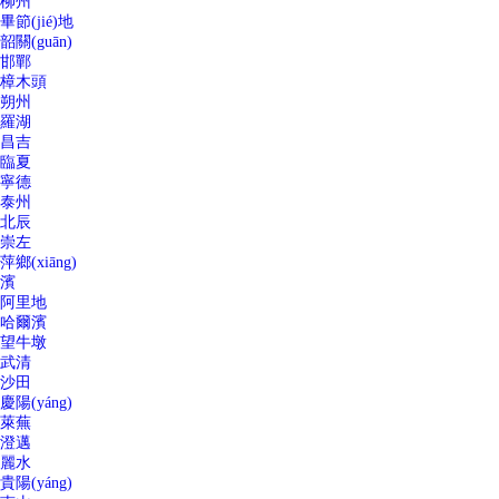
柳州
畢節(jié)地
韶關(guān)
邯鄲
樟木頭
朔州
羅湖
昌吉
臨夏
寧德
泰州
北辰
崇左
萍鄉(xiāng)
濱
阿里地
哈爾濱
望牛墩
武清
沙田
慶陽(yáng)
萊蕪
澄邁
麗水
貴陽(yáng)