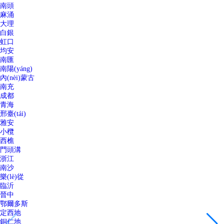
南頭
麻涌
大理
白銀
虹口
均安
南匯
南陽(yáng)
內(nèi)蒙古
南充
成都
青海
邢臺(tái)
雅安
小欖
西樵
門頭溝
浙江
南沙
樂(lè)從
臨沂
晉中
鄂爾多斯
定西地
銅仁地