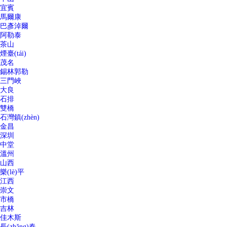
宜賓
馬爾康
巴彥淖爾
阿勒泰
茶山
煙臺(tái)
茂名
錫林郭勒
三門峽
大良
石排
雙橋
石灣鎮(zhèn)
金昌
深圳
中堂
溫州
山西
樂(lè)平
江西
崇文
市橋
吉林
佳木斯
長(zhǎng)春