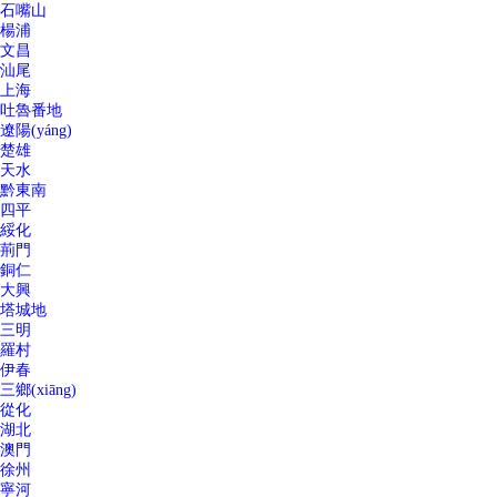
石嘴山
楊浦
文昌
汕尾
上海
吐魯番地
遼陽(yáng)
楚雄
天水
黔東南
四平
綏化
荊門
銅仁
大興
塔城地
三明
羅村
伊春
三鄉(xiāng)
從化
湖北
澳門
徐州
寧河