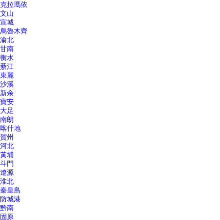
克拉瑪依
文山
宣城
烏魯木齊
渝北
甘南
衡水
綦江
東麗
沙溪
新余
寶安
大足
南朗
喀什地
賀州
河北
黃埔
斗門
遼源
淮北
秦皇島
防城港
黔南
固原