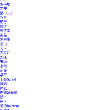
隴南地
定安
樂(lè)山
宜昌
閔行
廊坊
黔西南
南莊
連云港
眉山
天河
石家莊
九江
東城
宿州
延慶
梁平
七臺(tái)河
盤錦
武威
巴彥淖爾盟
漢中
黑河
景德鎮(zhèn)