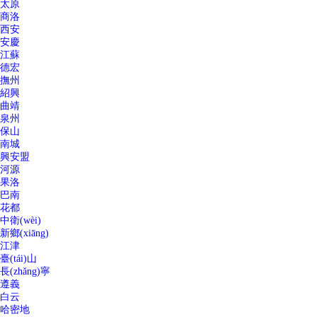
太原
商洛
西安
安慶
江蘇
德宏
撫州
紹興
曲靖
泉州
保山
南城
興安盟
河源
果洛
巴南
花都
中衛(wèi)
新鄉(xiāng)
江津
臺(tái)山
長(zhǎng)寧
遵義
白云
哈密地