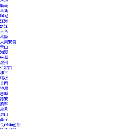
河池
順義
阜新
聊城
江海
黔江
三角
武隆
大興安嶺
黃山
湘潭
松原
瀘州
張家口
和平
張槎
黃岡
神灣
忠縣
靜安
薊縣
越秀
房山
商丘
長(zhǎng)治