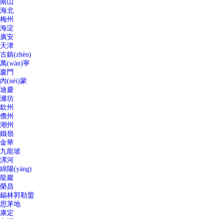
南山
海北
梅州
海淀
廣安
天津
古鎮(zhèn)
萬(wàn)寧
廈門
內(nèi)蒙
迪慶
濰坊
欽州
儋州
潮州
鐵嶺
金華
九龍坡
漯河
綿陽(yáng)
龍巖
榮昌
錫林郭勒盟
思茅地
康定