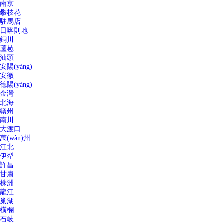
南京
攀枝花
駐馬店
日喀則地
銅川
蘆苞
汕頭
安陽(yáng)
安徽
德陽(yáng)
金灣
北海
贛州
南川
大渡口
萬(wàn)州
江北
伊犁
許昌
甘肅
株洲
龍江
巢湖
橫欄
石岐