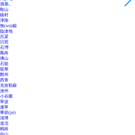
酒泉
鞍山
鐘村
津南
無(wú)錫
臨滄地
呂梁
日照
石灣
鳳崗
佛山
石龍
龍華
鄭州
西青
克孜勒蘇
滄州
小谷圍
寧波
遼寧
畢節(jié)
淄博
道滘
鶴崗
中山