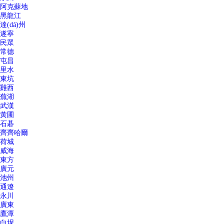
阿克蘇地
黑龍江
達(dá)州
遂寧
民眾
常德
屯昌
里水
東坑
雞西
蕪湖
武漢
黃圃
石碁
齊齊哈爾
荷城
威海
東方
廣元
池州
通遼
永川
廣東
鷹潭
白坭