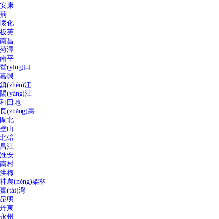
安康
荊
懷化
板芙
南昌
菏澤
南平
營(yíng)口
嘉興
鎮(zhèn)江
陽(yáng)江
和田地
長(zhǎng)壽
閘北
璧山
北碚
昌江
淮安
南村
洪梅
神農(nóng)架林
臺(tái)灣
昆明
丹東
永州