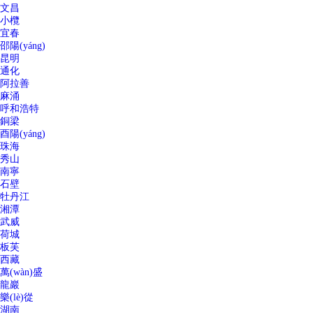
文昌
小欖
宜春
邵陽(yáng)
昆明
通化
阿拉善
麻涌
呼和浩特
銅梁
酉陽(yáng)
珠海
秀山
南寧
石壁
牡丹江
湘潭
武威
荷城
板芙
西藏
萬(wàn)盛
龍巖
樂(lè)從
湖南