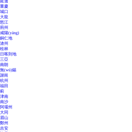
延邊
重慶
城口
大龍
怒江
荊州
咸陽(yáng)
銅仁地
滄州
桂林
日喀則地
三亞
南朗
無(wú)錫
謝崗
杭州
福田
薊
津南
南沙
阿壩州
大同
眉山
鄭州
吉安