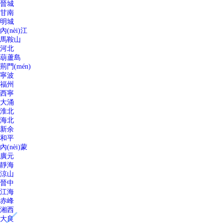
晉城
甘南
明城
內(nèi)江
馬鞍山
河北
葫蘆島
荊門(mén)
寧波
福州
西寧
大涌
淮北
海北
新余
和平
內(nèi)蒙
廣元
靜海
涼山
晉中
江海
赤峰
湘西
大良