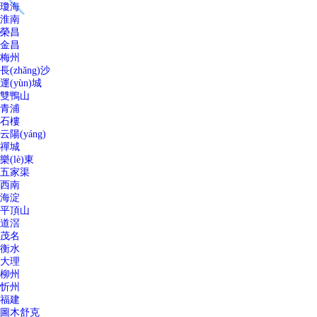
瓊海
淮南
榮昌
金昌
梅州
長(zhǎng)沙
運(yùn)城
雙鴨山
青浦
石樓
云陽(yáng)
禪城
樂(lè)東
五家渠
西南
海淀
平頂山
道滘
茂名
衡水
大理
柳州
忻州
福建
圖木舒克