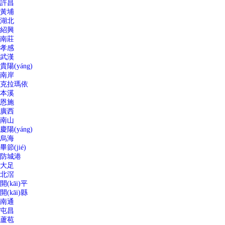
許昌
黃埔
湖北
紹興
南莊
孝感
武漢
貴陽(yáng)
南岸
克拉瑪依
本溪
恩施
廣西
南山
慶陽(yáng)
烏海
畢節(jié)
防城港
大足
北滘
開(kāi)平
開(kāi)縣
南通
屯昌
蘆苞