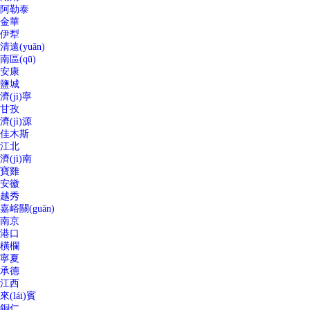
阿勒泰
金華
伊犁
清遠(yuǎn)
南區(qū)
安康
鹽城
濟(jì)寧
甘孜
濟(jì)源
佳木斯
江北
濟(jì)南
寶雞
安徽
越秀
嘉峪關(guān)
南京
港口
橫欄
寧夏
承德
江西
來(lái)賓
銅仁