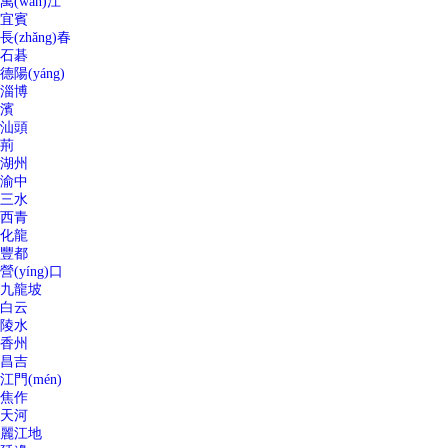
萬(wàn)江
宜賓
長(zhǎng)春
石碁
德陽(yáng)
淄博
濱
汕頭
荊
湖州
渝中
三水
西青
化龍
豐都
營(yíng)口
九龍坡
白云
陵水
香州
昌吉
江門(mén)
焦作
天河
麗江地