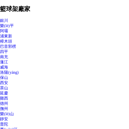
籃球架廠家
銀川
樂(lè)平
阿壩
浦東新
樟木頭
巴音郭楞
四平
南充
蓬江
威海
洛陽(yáng)
保山
西安
茶山
延慶
雞西
德州
撫州
樂(lè)山
靜安
普陀