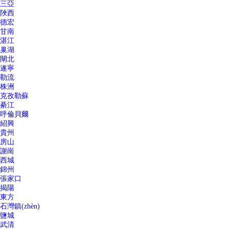
三亞
陜西
德宏
甘南
湛江
巢湖
閘北
遂寧
勒流
株洲
克孜勒蘇
綦江
呼倫貝爾
紹興
貴州
房山
謝崗
西城
錦州
張家口
揭陽
東方
石灣鎮(zhèn)
鹽城
武清