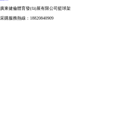
廣東健倫體育發(fā)展有限公司籃球架
采購服務熱線：18820840909