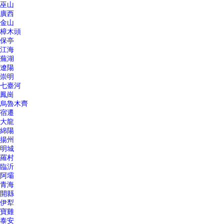
巫山
廣西
金山
樟木頭
保亭
江海
蕪湖
遼陽
崇明
七臺河
鳳崗
烏魯木齊
宿遷
大龍
綿陽
揚州
明城
羅村
臨沂
阿壩
青海
開縣
伊犁
寶雞
泰安