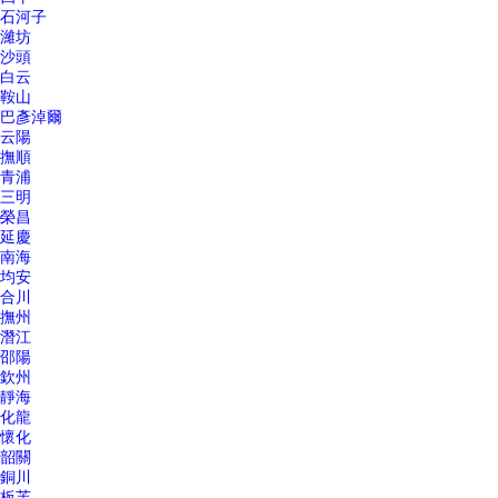
石河子
濰坊
沙頭
白云
鞍山
巴彥淖爾
云陽
撫順
青浦
三明
榮昌
延慶
南海
均安
合川
撫州
潛江
邵陽
欽州
靜海
化龍
懷化
韶關
銅川
板芙