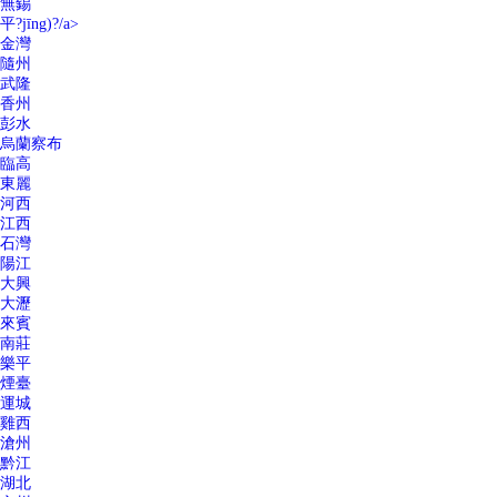
無錫
平?jīng)?/a>
金灣
隨州
武隆
香州
彭水
烏蘭察布
臨高
東麗
河西
江西
石灣
陽江
大興
大瀝
來賓
南莊
樂平
煙臺
運城
雞西
滄州
黔江
湖北