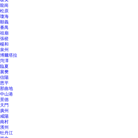
龍崗
松原
瓊海
順義
番禺
祖廟
張槎
楊和
泉州
博爾塔拉
菏澤
臨夏
襄樊
信陽
恩平
那曲地
中山港
景德
天門
廣州
咸陽
南村
濱州
牡丹江