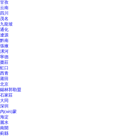
甘孜
云南
四川
茂名
九龍坡
通化
遼源
黔南
張掖
漯河
寧德
棗莊
虹口
西青
莆田
北京
錫林郭勒盟
石家莊
大同
深圳
內(nèi)蒙
海淀
麗水
南開
薊縣