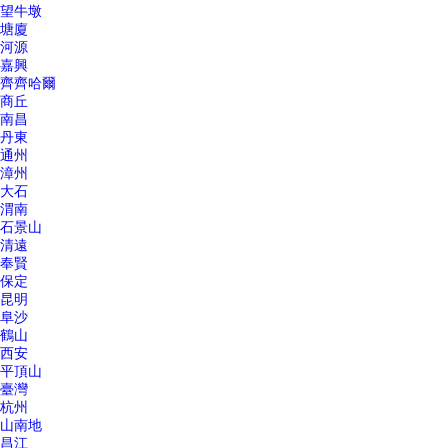
望牛墩
塘廈
河源
嘉興
齊齊哈爾
商丘
南昌
丹東
通州
漳州
大石
渭南
石景山
清遠
奉賢
保定
昆明
阜沙
鶴山
西安
平頂山
臺灣
杭州
山南地
昌江