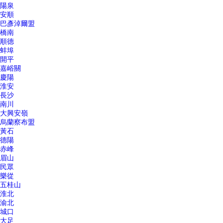
陽泉
安順
巴彥淖爾盟
橋南
順德
蚌埠
開平
嘉峪關
慶陽
淮安
長沙
南川
大興安嶺
烏蘭察布盟
黃石
德陽
赤峰
眉山
民眾
樂從
五桂山
淮北
渝北
城口
大足