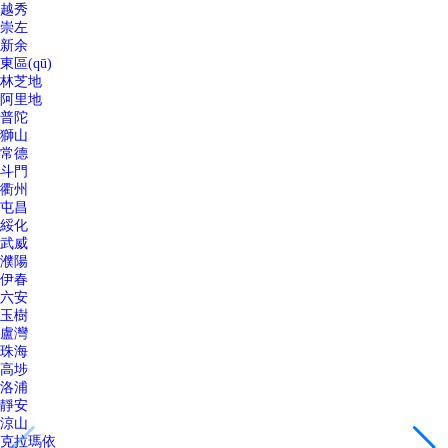
越秀
崇左
新余
東區(qū)
林芝地
阿里地
普陀
獅山
常德
斗門
衢州
屯昌
綏化
武威
濮陽
伊春
六安
玉樹
盧灣
珠海
高埗
洛浦
靜安
涼山
克拉瑪依