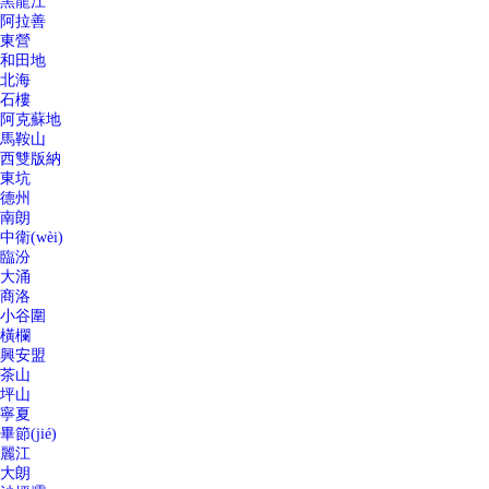
黑龍江
阿拉善
東營
和田地
北海
石樓
阿克蘇地
馬鞍山
西雙版納
東坑
德州
南朗
中衛(wèi)
臨汾
大涌
商洛
小谷圍
橫欄
興安盟
茶山
坪山
寧夏
畢節(jié)
麗江
大朗