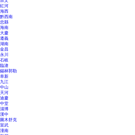
崇文
紅河
海西
黔西南
忠縣
海南
大慶
遵義
湖南
金昌
永川
石岐
臨滄
錫林郭勒
阜新
九江
中山
天河
迪慶
中堂
淄博
漢中
圖木舒克
宣武
潼南