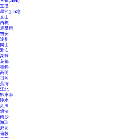
古鎮(zhèn)
宣漢
畢節(jié)地
文山
西樵
馬爾康
吉安
達州
樂山
雅安
萊蕪
花都
盤錦
高明
日照
荔灣
江北
黔東南
陵水
湘潭
塘沽
南沙
海珠
廊坊
倫教