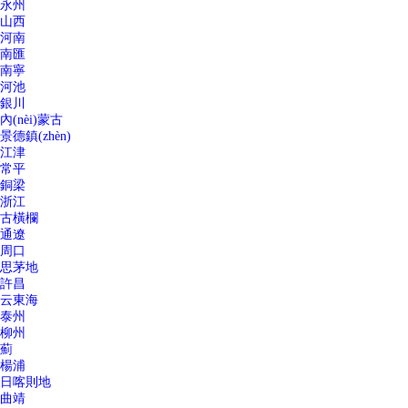
永州
山西
河南
南匯
南寧
河池
銀川
內(nèi)蒙古
景德鎮(zhèn)
江津
常平
銅梁
浙江
古橫欄
通遼
周口
思茅地
許昌
云東海
泰州
柳州
薊
楊浦
日喀則地
曲靖