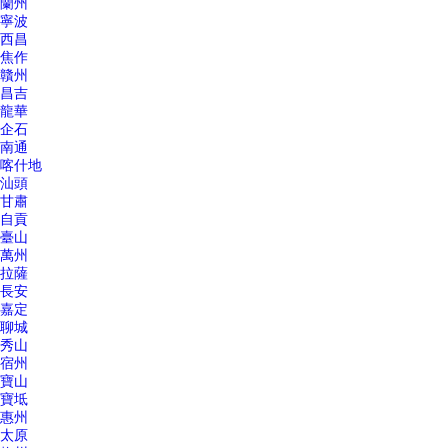
蘭州
寧波
西昌
焦作
贛州
昌吉
龍華
企石
南通
喀什地
汕頭
甘肅
自貢
臺山
萬州
拉薩
長安
嘉定
聊城
秀山
宿州
寶山
寶坻
惠州
太原