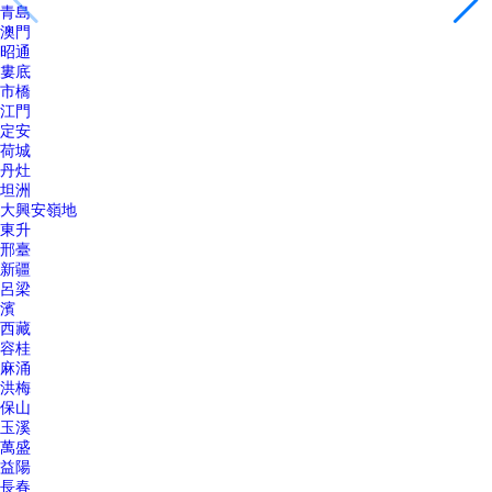
青島
澳門
昭通
婁底
市橋
江門
定安
荷城
丹灶
坦洲
大興安嶺地
東升
邢臺
新疆
呂梁
濱
西藏
容桂
麻涌
洪梅
保山
玉溪
萬盛
益陽
長春