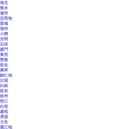
海北
衡水
瀘州
定西地
晉城
滁州
小欖
光明
石排
廈門
東莞
豐臺
從化
萬寧
銅仁地
沙溪
白銀
延安
徐州
墊江
白坭
蘆苞
濟源
大良
麗江地