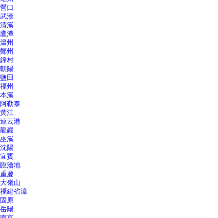
營口
武漢
清溪
鷹潭
溫州
鄭州
鐘村
朝陽
鹽田
福州
本溪
阿勒泰
黃江
連云港
龍巖
巫溪
沈陽
宜賓
臨滄地
重慶
大嶺山
福建省漳
固原
岳陽
南京