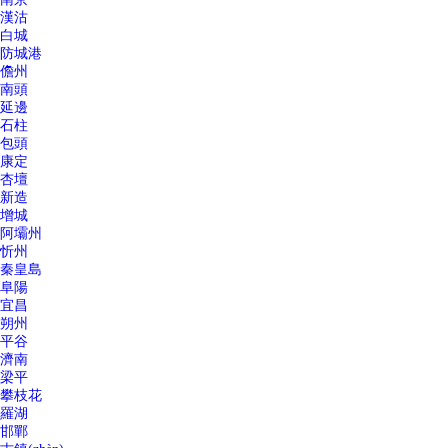
漢沽
白城
防城港
儋州
南頭
延邊
石柱
包頭
康定
杏壇
新造
增城
阿壩州
忻州
秦皇島
阜陽
宜昌
朔州
平谷
濟南
梁平
攀枝花
羅湖
邯鄲