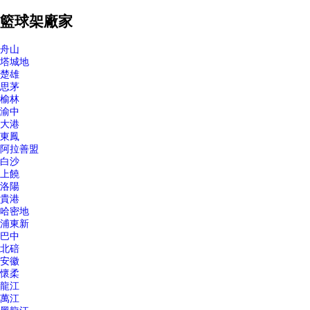
籃球架廠家
舟山
塔城地
楚雄
思茅
榆林
渝中
大港
東鳳
阿拉善盟
白沙
上饒
洛陽
貴港
哈密地
浦東新
巴中
北碚
安徽
懷柔
龍江
萬江