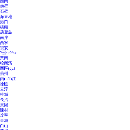
西南
鶴壁
石壁
海東地
港口
橋頭
葫蘆島
南岸
西寧
寶安
?？?/a>
黃南
哈爾濱
西區(qū)
荊州
內(nèi)江
徐匯
云浮
桂城
長治
貴陽
陳村
遼寧
東城
白山