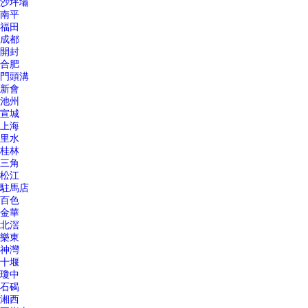
沙坪壩
南平
福田
成都
開封
合肥
門頭溝
新會
池州
宣城
上海
里水
桂林
三角
松江
駐馬店
百色
金華
北滘
樂東
神灣
十堰
瓊中
石碣
湘西