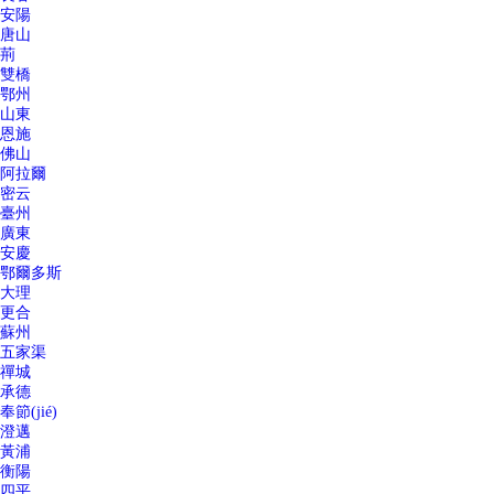
安陽
唐山
荊
雙橋
鄂州
山東
恩施
佛山
阿拉爾
密云
臺州
廣東
安慶
鄂爾多斯
大理
更合
蘇州
五家渠
禪城
承德
奉節(jié)
澄邁
黃浦
衡陽
四平