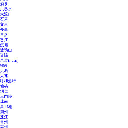
酒泉
六盤水
大渡口
石碁
文昌
長壽
果洛
怒江
鐵嶺
雙鴨山
資陽
東環(huán)
鶴崗
大塘
大連
呼和浩特
仙桃
銅仁
三門峽
津南
昌都地
潮州
蓬江
常州
亳州