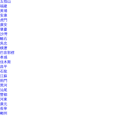
五指山
福建
黃埔
安康
虎門
廣安
肇慶
沙灣
離石
吳忠
橫瀝
巴音郭楞
孝感
佳木斯
昌平
石龍
江蘇
荊門
黑河
汕尾
豐都
河東
廣元
長寧
郴州