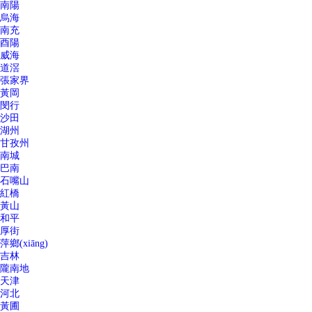
南陽
烏海
南充
酉陽
威海
道滘
張家界
黃岡
閔行
沙田
湖州
甘孜州
南城
巴南
石嘴山
紅橋
黃山
和平
厚街
萍鄉(xiāng)
吉林
隴南地
天津
河北
黃圃