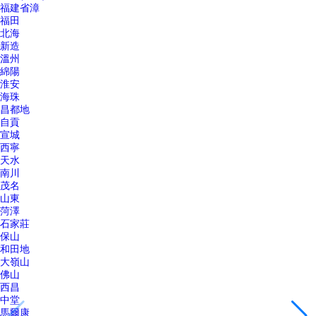
福建省漳
福田
北海
新造
溫州
綿陽
淮安
海珠
昌都地
自貢
宣城
西寧
天水
南川
茂名
山東
菏澤
石家莊
保山
和田地
大嶺山
佛山
西昌
中堂
馬爾康