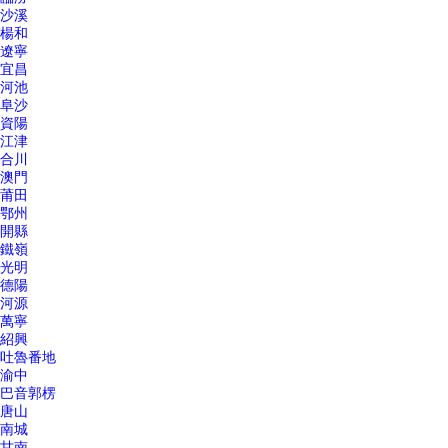
沙溪
楊和
遼寧
宜昌
河池
阜沙
資陽
江津
合川
澳門
莆田
鄂州
開縣
鐵嶺
光明
德陽
河源
萬寧
紹興
吐魯番地
渝中
巴音郭楞
唐山
南城
甘南