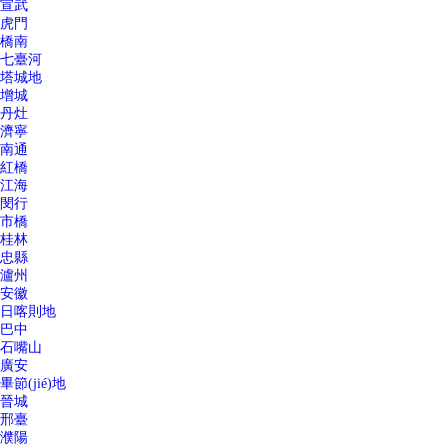
宣武
虎門
橋南
七臺河
塔城地
增城
丹灶
濟寧
南通
紅橋
江海
閔行
市橋
桂林
忠縣
瀘州
安徽
日喀則地
巴中
石嘴山
廣安
畢節(jié)地
晉城
邢臺
濮陽