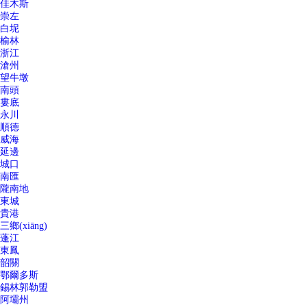
佳木斯
崇左
白坭
榆林
浙江
滄州
望牛墩
南頭
婁底
永川
順德
威海
延邊
城口
南匯
隴南地
東城
貴港
三鄉(xiāng)
蓬江
東鳳
韶關
鄂爾多斯
錫林郭勒盟
阿壩州