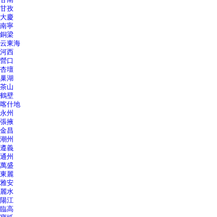
甘孜
大慶
南寧
銅梁
云東海
河西
營口
杏壇
巢湖
茶山
鶴壁
喀什地
永州
張掖
金昌
潮州
遵義
通州
萬盛
東麗
雅安
麗水
陽江
臨高