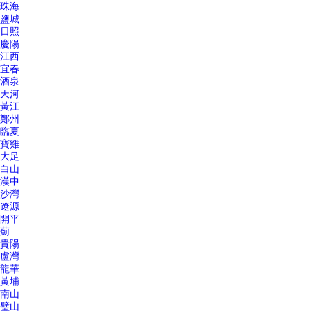
珠海
鹽城
日照
慶陽
江西
宜春
酒泉
天河
黃江
鄭州
臨夏
寶雞
大足
白山
漢中
沙灣
遼源
開平
薊
貴陽
盧灣
龍華
黃埔
南山
璧山