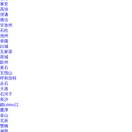
泰安
高埗
澄邁
塘沽
甘孜州
石柱
池州
阜陽
白城
五家渠
荷城
欽州
黃石
五指山
呼和浩特
企石
大港
石河子
長沙
鎮(zhèn)江
鷹潭
金山
北辰
雙橋
湘西