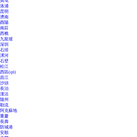
寶坻
洛浦
昆明
濟南
酉陽
南莊
西樵
九龍坡
深圳
石排
漯河
石壁
松江
西區(qū)
昌江
沙頭
長治
漢沽
隨州
勒流
阿克蘇地
重慶
長壽
防城港
安順