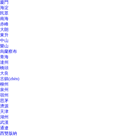
廈門
海淀
民眾
南海
赤峰
大朗
東升
中山
樂山
烏蘭察布
青海
達州
橋頭
大良
古鎮(zhèn)
柳州
泉州
宿州
思茅
濟源
天津
湖州
武漢
通遼
西雙版納