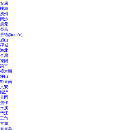
安康
聊城
濱州
南沙
廣元
榮昌
景德鎮(zhèn)
眉山
禪城
海北
金灣
遼陽
梁平
樟木頭
坪山
黔東南
六安
臨沂
黃岡
焦作
玉溪
墊江
三角
甘肅
秦皇島