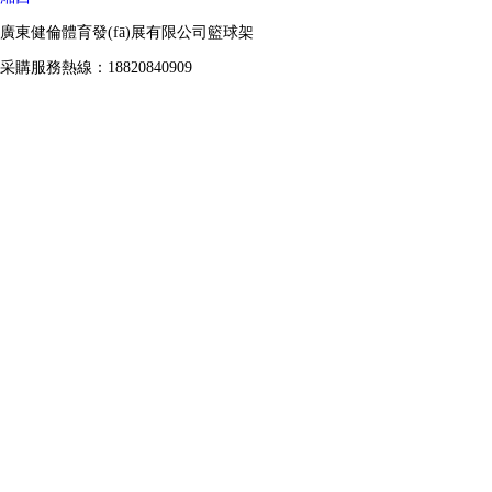
廣東健倫體育發(fā)展有限公司籃球架
采購服務熱線：18820840909