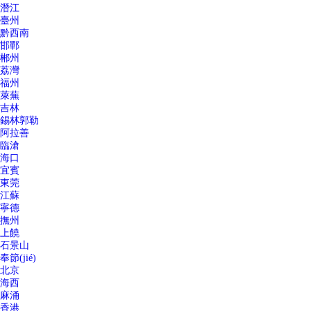
潛江
臺州
黔西南
邯鄲
郴州
荔灣
福州
萊蕪
吉林
錫林郭勒
阿拉善
臨滄
海口
宜賓
東莞
江蘇
寧德
撫州
上饒
石景山
奉節(jié)
北京
海西
麻涌
香港