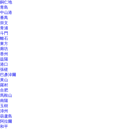
銅仁地
青島
中山港
番禺
崇文
青浦
斗門
離石
東方
廊坊
香州
益陽
港口
張槎
巴彥淖爾
黃山
羅村
合肥
馬鞍山
南陽
玉樹
漳州
葫蘆島
阿拉爾
和平