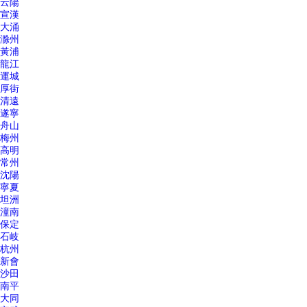
云陽
宣漢
大涌
滁州
黃浦
龍江
運城
厚街
清遠
遂寧
舟山
梅州
高明
常州
沈陽
寧夏
坦洲
潼南
保定
石岐
杭州
新會
沙田
南平
大同