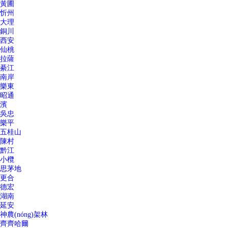
黃圃
忻州
大理
銅川
西安
仙桃
拉薩
綦江
南岸
樂東
昭通
濱
吳忠
樂平
五桂山
陳村
黔江
小欖
思茅地
更合
德宏
湖南
延安
神農(nóng)架林
齊齊哈爾