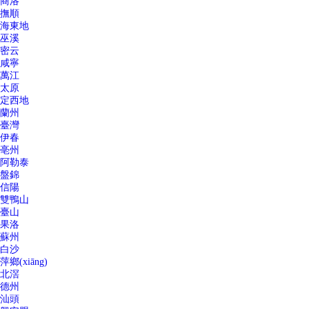
商洛
撫順
海東地
巫溪
密云
咸寧
萬江
太原
定西地
蘭州
臺灣
伊春
亳州
阿勒泰
盤錦
信陽
雙鴨山
臺山
果洛
蘇州
白沙
萍鄉(xiāng)
北滘
德州
汕頭