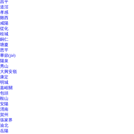
昌平
道滘
孝感
雞西
咸陽
從化
桂城
銅仁
塘廈
恩平
畢節(jié)
陽泉
秀山
大興安嶺
康定
明城
嘉峪關
包頭
鞍山
安陽
渭南
賀州
張家界
渝北
岳陽