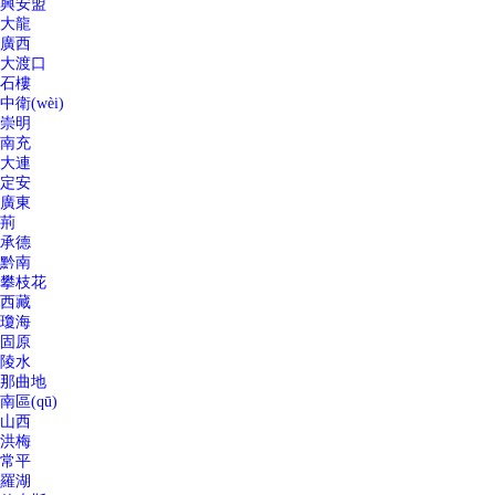
興安盟
大龍
廣西
大渡口
石樓
中衛(wèi)
崇明
南充
大連
定安
廣東
荊
承德
黔南
攀枝花
西藏
瓊海
固原
陵水
那曲地
南區(qū)
山西
洪梅
常平
羅湖