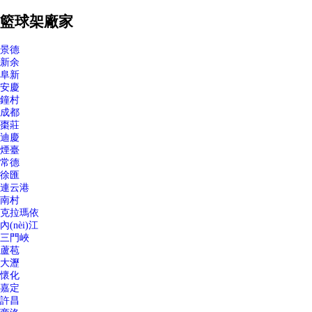
籃球架廠家
景德
新余
阜新
安慶
鐘村
成都
棗莊
迪慶
煙臺
常德
徐匯
連云港
南村
克拉瑪依
內(nèi)江
三門峽
蘆苞
大瀝
懷化
嘉定
許昌