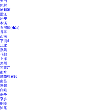
天門
開封
哈爾濱
麗江
均安
本溪
石灣鎮(zhèn)
長寧
西南
平頂山
江北
嘉興
花都
上海
萬州
黑龍江
衡水
烏蘭察布盟
南昌
無錫
白銀
保亭
寮步
銅陵
汕尾