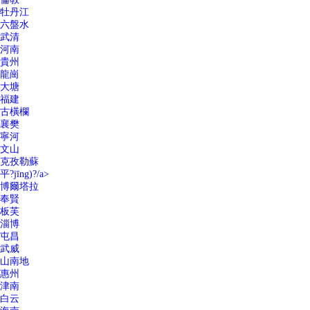
牡丹江
六盤水
武清
河南
貴州
龍崗
大塘
福建
古橫欄
襄樊
寧河
文山
克孜勒蘇
平?jīng)?/a>
博爾塔拉
奉賢
板芙
淄博
屯昌
武威
山南地
惠州
津南
白云