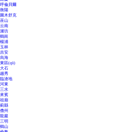
呼倫貝爾
衡陽
圖木舒克
巫山
云南
濰坊
鶴崗
楊浦
玉林
吉安
烏海
東區(qū)
大石
越秀
臨滄地
河東
三水
來賓
祖廟
薊縣
儋州
龍巖
三明
鶴山
倫教