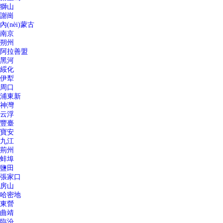
獅山
謝崗
內(nèi)蒙古
南京
朔州
阿拉善盟
黑河
綏化
伊犁
周口
浦東新
神灣
云浮
豐臺
寶安
九江
荊州
蚌埠
鹽田
張家口
房山
哈密地
東營
曲靖
臨汾