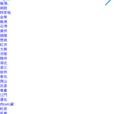
蕪湖
南朗
阿里地
金華
株洲
石灣
廣州
揭陽
楚雄
紅河
大興
涪陵
贛州
湖北
湛江
徐州
東坑
寶山
呂梁
肇慶
江門
通化
內(nèi)蒙
松原
延慶