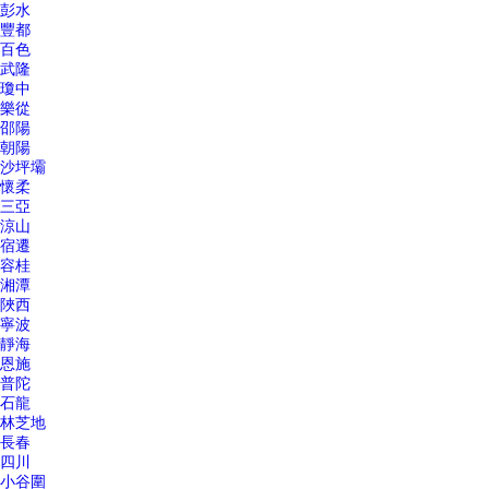
彭水
豐都
百色
武隆
瓊中
樂從
邵陽
朝陽
沙坪壩
懷柔
三亞
涼山
宿遷
容桂
湘潭
陜西
寧波
靜海
恩施
普陀
石龍
林芝地
長春
四川
小谷圍