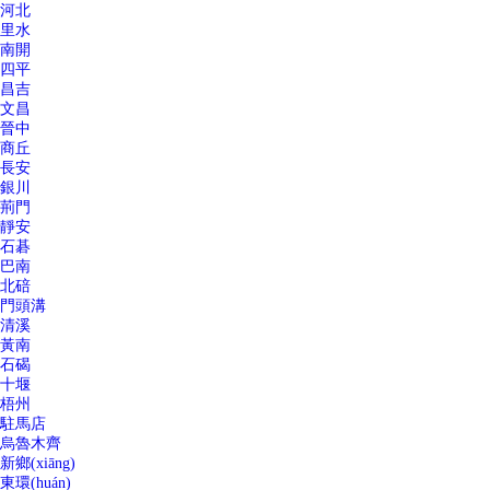
河北
里水
南開
四平
昌吉
文昌
晉中
商丘
長安
銀川
荊門
靜安
石碁
巴南
北碚
門頭溝
清溪
黃南
石碣
十堰
梧州
駐馬店
烏魯木齊
新鄉(xiāng)
東環(huán)