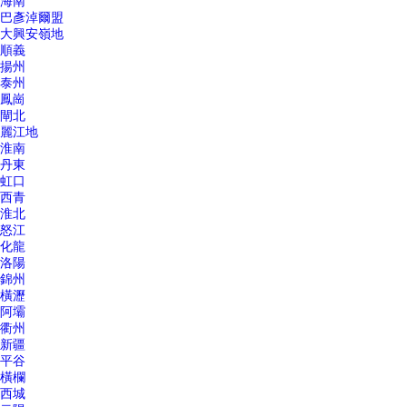
海南
巴彥淖爾盟
大興安嶺地
順義
揚州
泰州
鳳崗
閘北
麗江地
淮南
丹東
虹口
西青
淮北
怒江
化龍
洛陽
錦州
橫瀝
阿壩
衢州
新疆
平谷
橫欄
西城