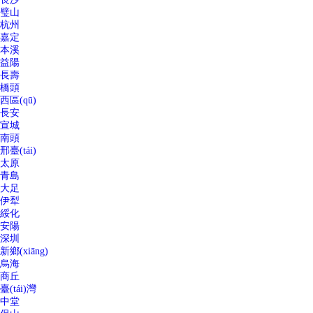
璧山
杭州
嘉定
本溪
益陽
長壽
橋頭
西區(qū)
長安
宣城
南頭
邢臺(tái)
太原
青島
大足
伊犁
綏化
安陽
深圳
新鄉(xiāng)
烏海
商丘
臺(tái)灣
中堂