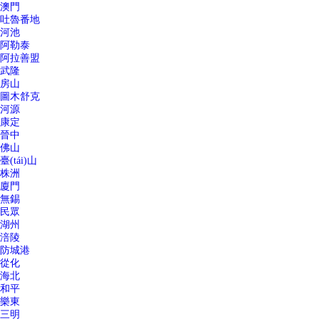
澳門
吐魯番地
河池
阿勒泰
阿拉善盟
武隆
房山
圖木舒克
河源
康定
晉中
佛山
臺(tái)山
株洲
廈門
無錫
民眾
湖州
涪陵
防城港
從化
海北
和平
樂東
三明