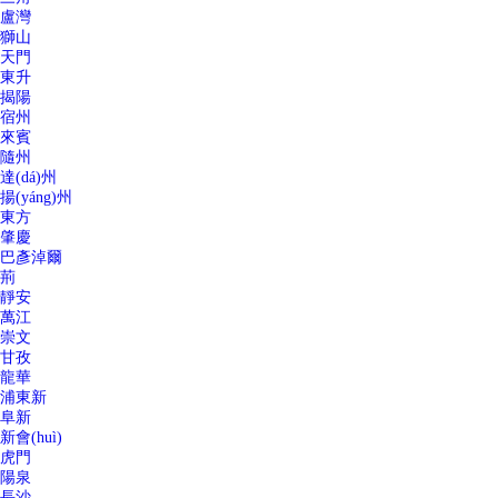
盧灣
獅山
天門
東升
揭陽
宿州
來賓
隨州
達(dá)州
揚(yáng)州
東方
肇慶
巴彥淖爾
荊
靜安
萬江
崇文
甘孜
龍華
浦東新
阜新
新會(huì)
虎門
陽泉
長沙