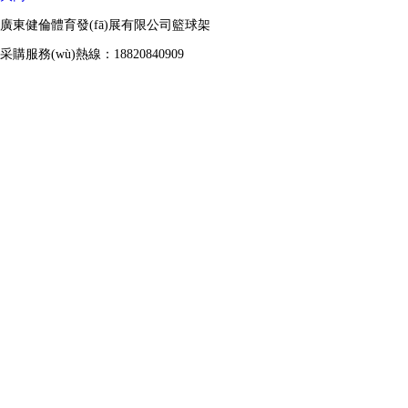
廣東健倫體育發(fā)展有限公司籃球架
采購服務(wù)熱線：18820840909