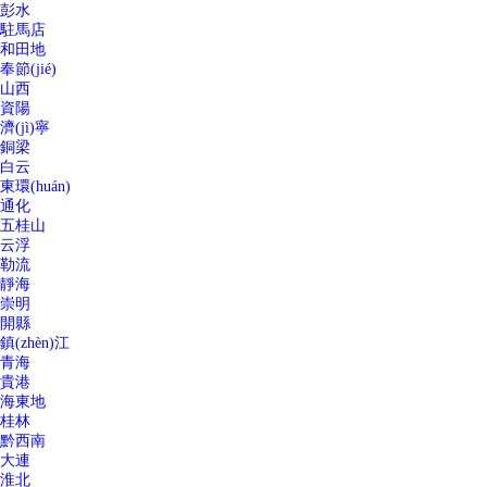
彭水
駐馬店
和田地
奉節(jié)
山西
資陽
濟(jì)寧
銅梁
白云
東環(huán)
通化
五桂山
云浮
勒流
靜海
崇明
開縣
鎮(zhèn)江
青海
貴港
海東地
桂林
黔西南
大連
淮北