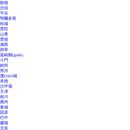
順德
沙頭
平谷
鄂爾多斯
桂城
普陀
山東
楚雄
湘西
西寧
嘉峪關(guān)
斗門
錦州
黑河
運(yùn)城
承德
沙坪壩
天津
南川
萬州
東城
固原
巴中
慶陽
北辰