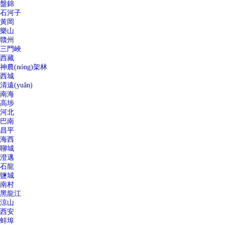
盤錦
石河子
黃岡
樂山
贛州
三門峽
西藏
神農(nóng)架林
西城
清遠(yuǎn)
南海
高埗
河北
巴南
昌平
海西
聊城
澄邁
石龍
鹽城
南村
黑龍江
涼山
西安
蚌埠