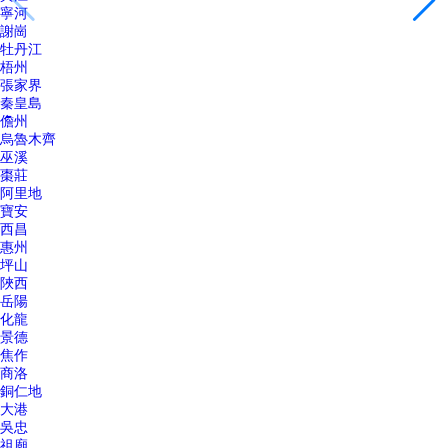
寧河
謝崗
牡丹江
梧州
張家界
秦皇島
儋州
烏魯木齊
巫溪
棗莊
阿里地
寶安
西昌
惠州
坪山
陜西
岳陽
化龍
景德
焦作
商洛
銅仁地
大港
吳忠
祖廟