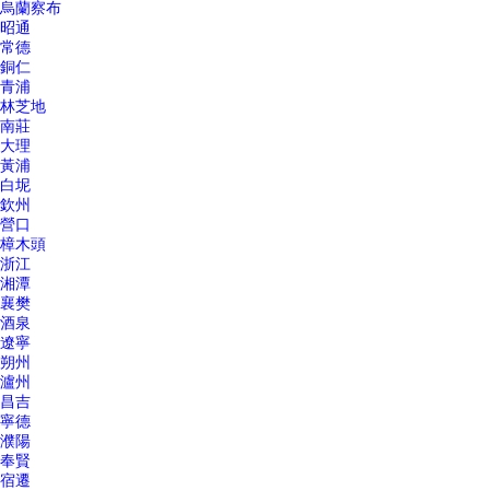
烏蘭察布
昭通
常德
銅仁
青浦
林芝地
南莊
大理
黃浦
白坭
欽州
營口
樟木頭
浙江
湘潭
襄樊
酒泉
遼寧
朔州
瀘州
昌吉
寧德
濮陽
奉賢
宿遷