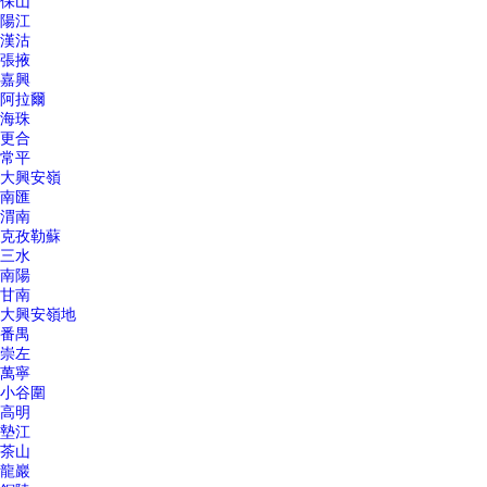
保山
陽江
漢沽
張掖
嘉興
阿拉爾
海珠
更合
常平
大興安嶺
南匯
渭南
克孜勒蘇
三水
南陽
甘南
大興安嶺地
番禺
崇左
萬寧
小谷圍
高明
墊江
茶山
龍巖