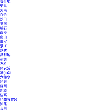
喀什地
榮昌
河南
百色
沙田
婁底
離石
白沙
南山
廣安
綦江
越秀
昌都地
張槎
石柱
興安盟
濟(jì)源
六盤水
紹興
蘇州
新疆
臨高
烏蘭察布盟
汕尾
合川