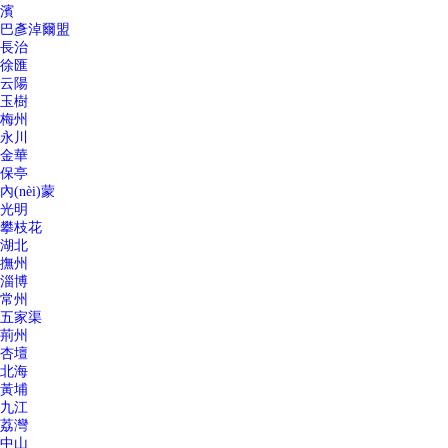
濱
巴彥淖爾盟
長治
徐匯
云陽
玉樹
梅州
永川
金華
保亭
內(nèi)蒙
光明
攀枝花
湖北
撫州
淄博
常州
五家渠
荊州
杏壇
北海
黃埔
九江
荔灣
中山