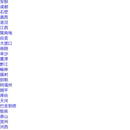
安順
成都
石壁
廣西
道滘
江西
隴南地
自貢
大渡口
南朗
阜沙
鷹潭
黔江
榆林
羅村
邯鄲
阿壩州
開平
厚街
天河
巴音郭楞
龍崗
唐山
賀州
河西