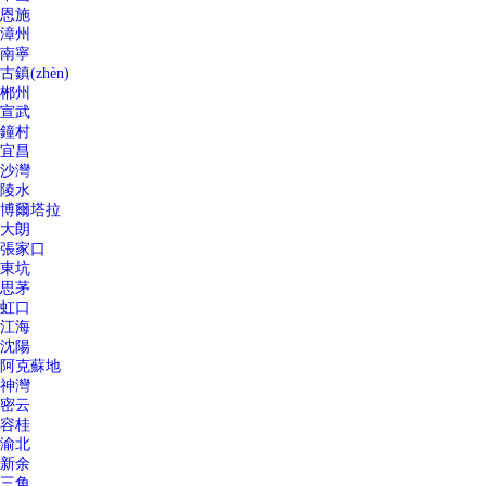
恩施
漳州
南寧
古鎮(zhèn)
郴州
宣武
鐘村
宜昌
沙灣
陵水
博爾塔拉
大朗
張家口
東坑
思茅
虹口
江海
沈陽
阿克蘇地
神灣
密云
容桂
渝北
新余
三角