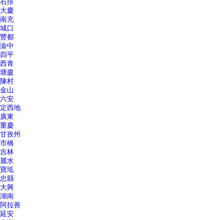
石排
大慶
南充
城口
豐都
渝中
四平
西青
塘廈
陳村
金山
六安
定西地
廣東
重慶
甘孜州
市橋
吉林
麗水
寶坻
忠縣
大興
湖南
阿拉善
延安