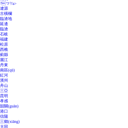
?？?/a>
遼源
古橫欄
臨滄地
延邊
臨滄
石岐
福建
松原
西樵
薊縣
麗江
丹東
南區(qū)
紅河
濱州
舟山
三亞
昆明
孝感
韶關(guān)
港口
信陽
三鄉(xiāng)
大同