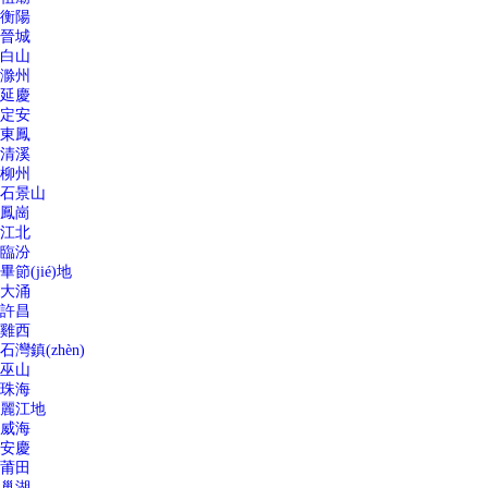
衡陽
晉城
白山
滁州
延慶
定安
東鳳
清溪
柳州
石景山
鳳崗
江北
臨汾
畢節(jié)地
大涌
許昌
雞西
石灣鎮(zhèn)
巫山
珠海
麗江地
威海
安慶
莆田
巢湖