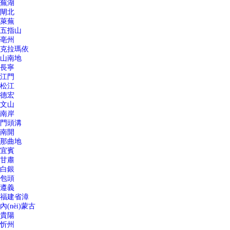
蕪湖
閘北
萊蕪
五指山
亳州
克拉瑪依
山南地
長寧
江門
松江
德宏
文山
南岸
門頭溝
南開
那曲地
宜賓
甘肅
白銀
包頭
遵義
福建省漳
內(nèi)蒙古
貴陽
忻州