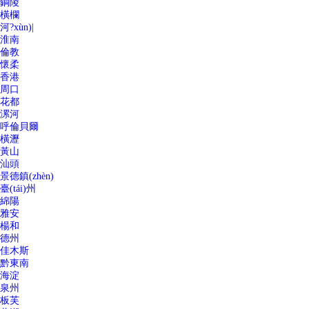
銅陵
橫欄
河?xùn)|
淮南
倫教
懷柔
香港
周口
花都
漯河
呼倫貝爾
橫瀝
黃山
汕頭
景德鎮(zhèn)
臺(tái)州
綿陽
雅安
楊和
德州
佳木斯
黔東南
海淀
泉州
板芙