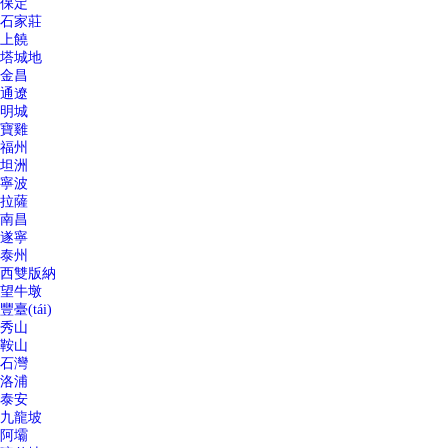
保定
石家莊
上饒
塔城地
金昌
通遼
明城
寶雞
福州
坦洲
寧波
拉薩
南昌
遂寧
泰州
西雙版納
望牛墩
豐臺(tái)
秀山
鞍山
石灣
洛浦
泰安
九龍坡
阿壩