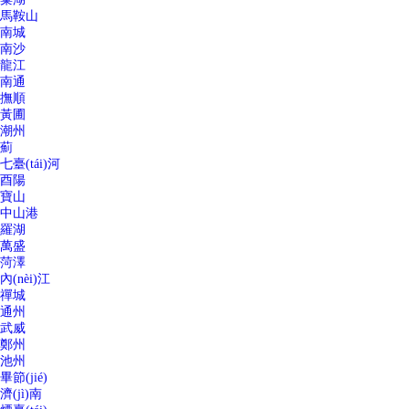
馬鞍山
南城
南沙
龍江
南通
撫順
黃圃
潮州
薊
七臺(tái)河
酉陽
寶山
中山港
羅湖
萬盛
菏澤
內(nèi)江
禪城
通州
武威
鄭州
池州
畢節(jié)
濟(jì)南