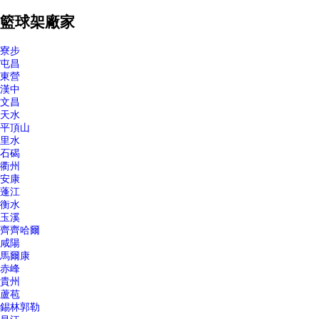
籃球架廠家
寮步
屯昌
東營
漢中
文昌
天水
平頂山
里水
石碣
衢州
安康
蓬江
衡水
玉溪
齊齊哈爾
咸陽
馬爾康
赤峰
貴州
蘆苞
錫林郭勒