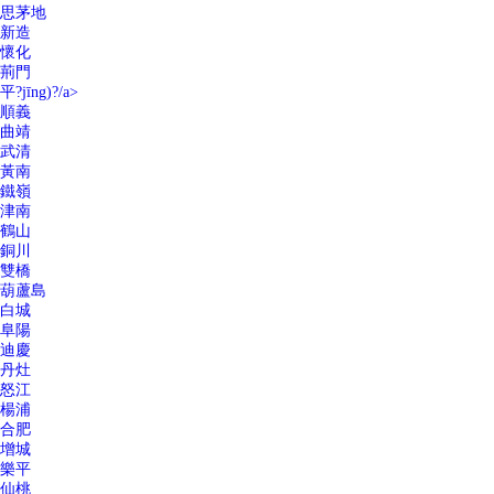
思茅地
新造
懷化
荊門
平?jīng)?/a>
順義
曲靖
武清
黃南
鐵嶺
津南
鶴山
銅川
雙橋
葫蘆島
白城
阜陽
迪慶
丹灶
怒江
楊浦
合肥
增城
樂平
仙桃