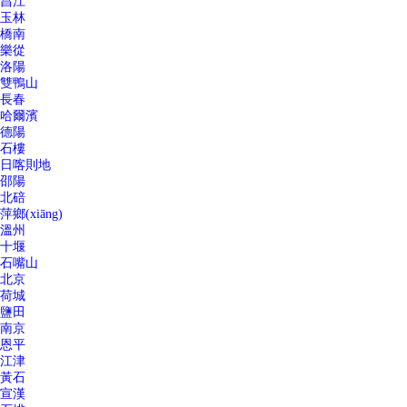
昌江
玉林
橋南
樂從
洛陽
雙鴨山
長春
哈爾濱
德陽
石樓
日喀則地
邵陽
北碚
萍鄉(xiāng)
溫州
十堰
石嘴山
北京
荷城
鹽田
南京
恩平
江津
黃石
宣漢