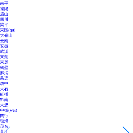
南平
遼陽
眉山
四川
梁平
東區(qū)
大嶺山
云南
安徽
武漢
東莞
東麗
鶴壁
麻涌
呂梁
瓊中
大石
紅橋
黔南
大瀝
中衛(wèi)
閔行
瓊海
茂名
黃江