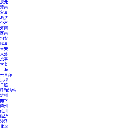
廣元
潼南
寧夏
塘沽
企石
海南
西南
均安
臨夏
吉安
果洛
咸寧
大良
上海
云東海
洪梅
日照
呼和浩特
滄州
開封
蘭州
銀川
臨沂
沙溪
北滘