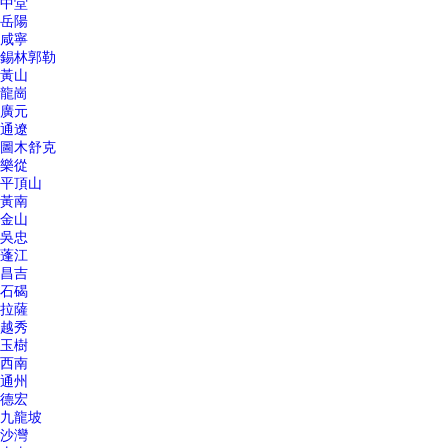
中堂
岳陽
咸寧
錫林郭勒
黃山
龍崗
廣元
通遼
圖木舒克
樂從
平頂山
黃南
金山
吳忠
蓬江
昌吉
石碣
拉薩
越秀
玉樹
西南
通州
德宏
九龍坡
沙灣