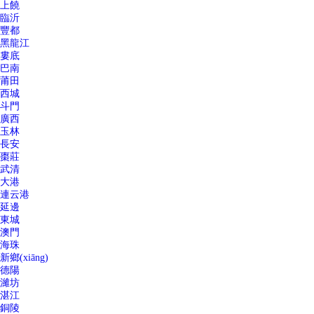
上饒
臨沂
豐都
黑龍江
婁底
巴南
莆田
西城
斗門
廣西
玉林
長安
棗莊
武清
大港
連云港
延邊
東城
澳門
海珠
新鄉(xiāng)
德陽
濰坊
湛江
銅陵