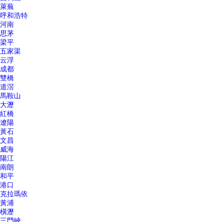
萊蕪
呼和浩特
河南
思茅
梁平
五家渠
云浮
成都
雙橋
道滘
馬鞍山
大瀝
紅橋
遼陽
黃石
文昌
威海
陽江
南朗
和平
港口
克拉瑪依
黃浦
橫瀝
三門峽