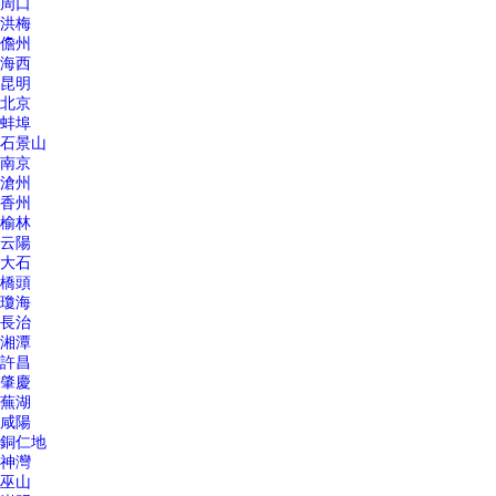
周口
洪梅
儋州
海西
昆明
北京
蚌埠
石景山
南京
滄州
香州
榆林
云陽
大石
橋頭
瓊海
長治
湘潭
許昌
肇慶
蕪湖
咸陽
銅仁地
神灣
巫山