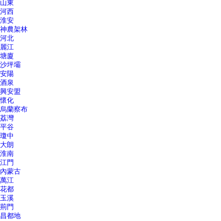
山東
河西
淮安
神農架林
河北
麗江
塘廈
沙坪壩
安陽
酒泉
興安盟
懷化
烏蘭察布
荔灣
平谷
瓊中
大朗
淮南
江門
內蒙古
萬江
花都
玉溪
荊門
昌都地