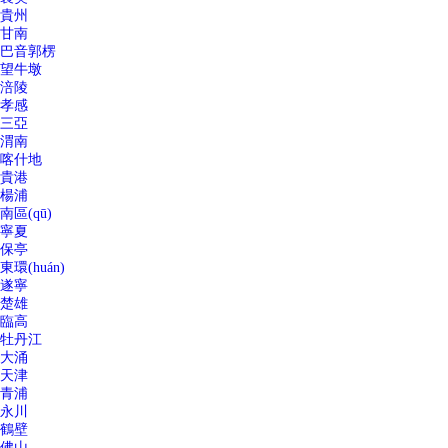
貴州
甘南
巴音郭楞
望牛墩
涪陵
孝感
三亞
渭南
喀什地
貴港
楊浦
南區(qū)
寧夏
保亭
東環(huán)
遂寧
楚雄
臨高
牡丹江
大涌
天津
青浦
永川
鶴壁
佛山