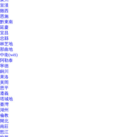
宣漢
雞西
恩施
黔東南
延慶
宜昌
忠縣
林芝地
那曲地
中衛(wèi)
阿勒泰
寧德
銅川
果洛
黃岡
恩平
遵義
塔城地
臺灣
湖州
倫教
閘北
南莊
怒江