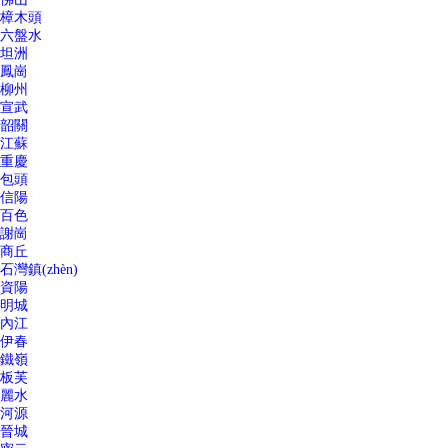
樟木頭
六盤水
坦洲
鳳崗
柳州
宣武
韶關
江蘇
重慶
包頭
信陽
百色
謝崗
商丘
石灣鎮(zhèn)
資陽
明城
內江
伊春
鐵嶺
板芙
麗水
河源
晉城