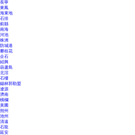
長寧
東鳳
海東地
石排
薊縣
南海
河池
株洲
防城港
攀枝花
企石
紹興
葫蘆島
北滘
石樓
錫林郭勒盟
遼源
濟南
橫欄
黃圃
朔州
池州
清遠
石龍
延安