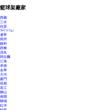
籃球架廠家
西藏
三水
自貢
?？?/a>
遼寧
荊州
鐘村
西樵
茂名
阿拉爾
江海
承德
金華
天河
廈門
祖廟
昌江
獅山
南開
聊城
紅河
桂林