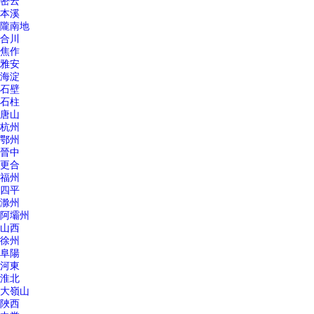
密云
本溪
隴南地
合川
焦作
雅安
海淀
石壁
石柱
唐山
杭州
鄂州
晉中
更合
福州
四平
滁州
阿壩州
山西
徐州
阜陽
河東
淮北
大嶺山
陜西