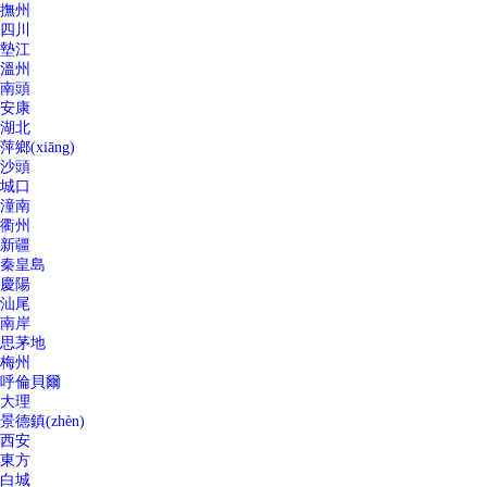
撫州
四川
墊江
溫州
南頭
安康
湖北
萍鄉(xiāng)
沙頭
城口
潼南
衢州
新疆
秦皇島
慶陽
汕尾
南岸
思茅地
梅州
呼倫貝爾
大理
景德鎮(zhèn)
西安
東方
白城