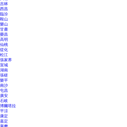
吉林
西昌
臨汾
鞍山
樂山
甘肅
榮昌
高明
仙桃
從化
松江
張家界
宣城
湖南
張槎
樂平
南沙
屯昌
廣安
石岐
博爾塔拉
平涼
康定
嘉定
襄樊