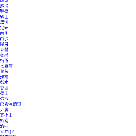
龍華
麻涌
豐臺
鶴山
黑河
定安
南川
白沙
陽泉
東營
番禺
宿遷
七臺河
蘆苞
海南
彭水
杏壇
璧山
張掖
巴彥淖爾盟
大慶
五指山
黔南
渝中
奉節(jié)