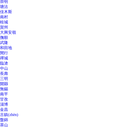
崇明
塘沽
佳木斯
南村
桂城
賀州
大興安嶺
撫順
武隆
和田地
閔行
禪城
臨滄
中山
長壽
三明
開縣
無錫
南平
甘孜
淄博
金昌
古鎮(zhèn)
盤錦
茶山