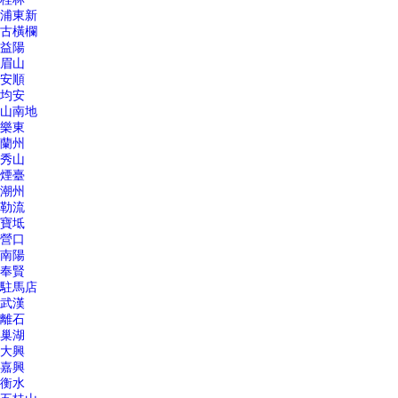
浦東新
古橫欄
益陽
眉山
安順
均安
山南地
樂東
蘭州
秀山
煙臺
潮州
勒流
寶坻
營口
南陽
奉賢
駐馬店
武漢
離石
巢湖
大興
嘉興
衡水