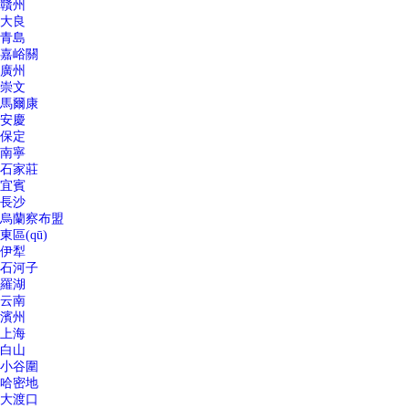
贛州
大良
青島
嘉峪關
廣州
崇文
馬爾康
安慶
保定
南寧
石家莊
宜賓
長沙
烏蘭察布盟
東區(qū)
伊犁
石河子
羅湖
云南
濱州
上海
白山
小谷圍
哈密地
大渡口