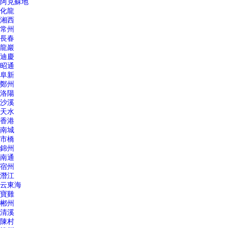
阿克蘇地
化龍
湘西
常州
長春
龍巖
迪慶
昭通
阜新
鄭州
洛陽
沙溪
天水
香港
南城
市橋
錦州
南通
宿州
潛江
云東海
寶雞
郴州
清溪
陳村