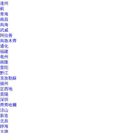
達州
薊
青海
南昌
烏海
武威
阿拉善
烏魯木齊
通化
福建
亳州
南匯
普陀
黔江
克孜勒蘇
揚州
定西地
貴陽
深圳
齊齊哈爾
涼山
新造
北辰
靜海
大塘