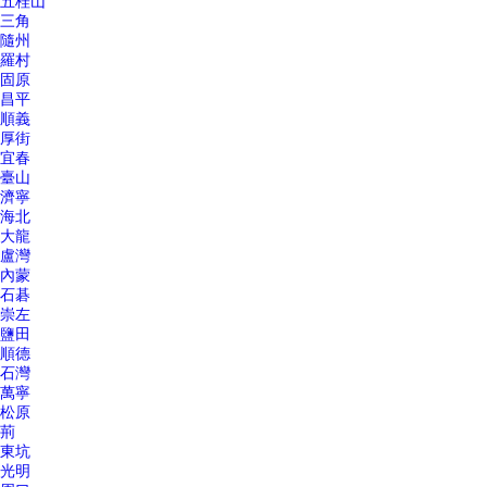
五桂山
三角
隨州
羅村
固原
昌平
順義
厚街
宜春
臺山
濟寧
海北
大龍
盧灣
內蒙
石碁
崇左
鹽田
順德
石灣
萬寧
松原
荊
東坑
光明