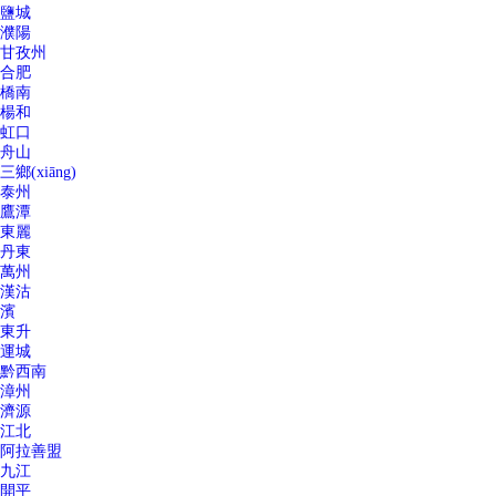
鹽城
濮陽
甘孜州
合肥
橋南
楊和
虹口
舟山
三鄉(xiāng)
泰州
鷹潭
東麗
丹東
萬州
漢沽
濱
東升
運城
黔西南
漳州
濟源
江北
阿拉善盟
九江
開平