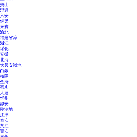
寶山
澄邁
六安
銅梁
來賓
渝北
福建省漳
浙江
綏化
安徽
北海
大興安嶺地
白銀
衡陽
金灣
寮步
大連
忻州
靜安
臨滄地
江津
泰安
黃江
寶安
泉州