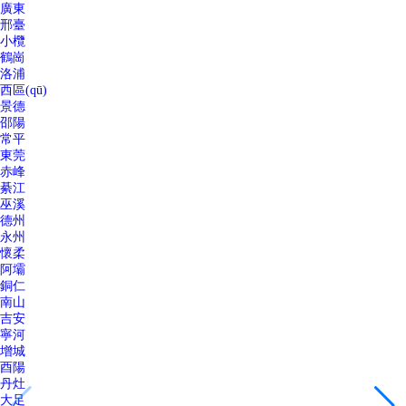
廣東
邢臺
小欖
鶴崗
洛浦
西區(qū)
景德
邵陽
常平
東莞
赤峰
綦江
巫溪
德州
永州
懷柔
阿壩
銅仁
南山
吉安
寧河
增城
酉陽
丹灶
大足