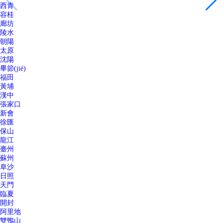
西青
容桂
廊坊
陵水
朝陽
太原
沈陽
畢節(jié)
福田
黃埔
漢中
張家口
新會
徐匯
保山
龍江
臺州
蘇州
阜沙
日照
天門
臨夏
開封
阿里地
雙鴨山