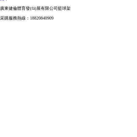
廣東健倫體育發(fā)展有限公司籃球架
采購服務熱線：18820840909