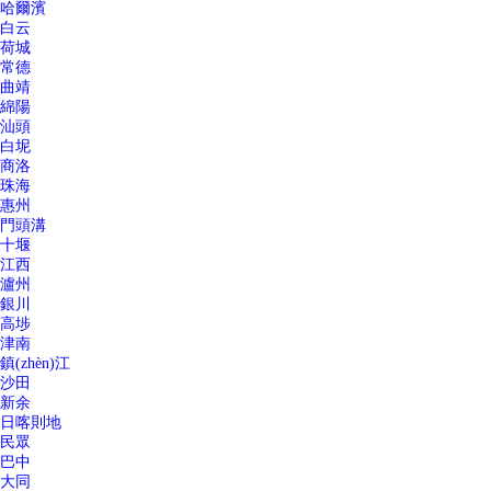
哈爾濱
白云
荷城
常德
曲靖
綿陽
汕頭
白坭
商洛
珠海
惠州
門頭溝
十堰
江西
瀘州
銀川
高埗
津南
鎮(zhèn)江
沙田
新余
日喀則地
民眾
巴中
大同