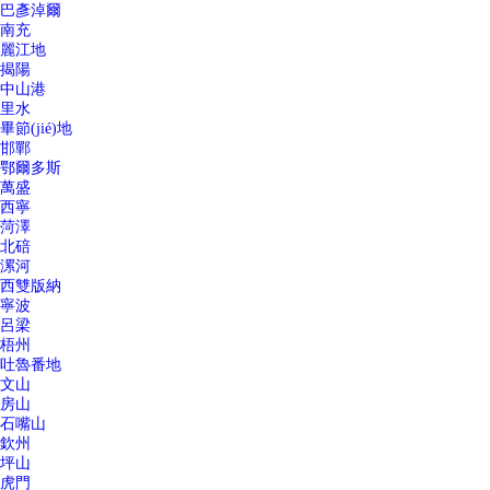
巴彥淖爾
南充
麗江地
揭陽
中山港
里水
畢節(jié)地
邯鄲
鄂爾多斯
萬盛
西寧
菏澤
北碚
漯河
西雙版納
寧波
呂梁
梧州
吐魯番地
文山
房山
石嘴山
欽州
坪山
虎門