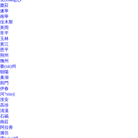
棗莊
遂寧
南寧
佳木斯
黃岡
常平
玉林
黃江
恩平
朔州
撫州
臺(tái)州
朝陽
巢湖
荊門
伊春
河?xùn)|
淮安
高埗
清溪
石碣
南莊
阿拉善
濰坊