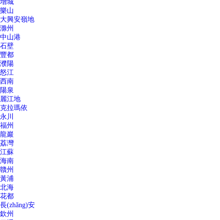
增城
樂山
大興安嶺地
滁州
中山港
石壁
豐都
濮陽
怒江
西南
陽泉
麗江地
克拉瑪依
永川
福州
龍巖
荔灣
江蘇
海南
贛州
黃浦
北海
花都
長(zhǎng)安
欽州