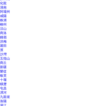
化龍
潼南
阿壩州
咸陽
株洲
柳州
涼山
商洛
鐵嶺
洪梅
莆田
濱
沙灣
五指山
商丘
新疆
樂從
板芙
十堰
橫瀝
屯昌
漯河
九龍坡
洛陽
湛江