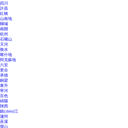
四川
許昌
紅橋
山南地
聊城
南開
杭州
石嘴山
天河
衡水
喀什地
阿克蘇地
六安
更合
承德
銅梁
東升
寧河
百色
綿陽
陜西
鎮(zhèn)江
瀘州
巫溪
寶山