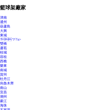
籃球架廠家
津南
通州
葫蘆島
大興
東城
?？?/a>
雙橋
蘆苞
桂城
容桂
西樵
樂東
南城
賀州
牡丹江
烏魯木齊
南山
宜昌
潮州
綦江
海珠
五家渠