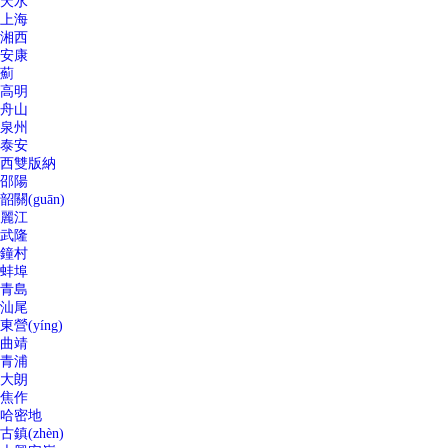
天水
上海
湘西
安康
薊
高明
舟山
泉州
泰安
西雙版納
邵陽
韶關(guān)
麗江
武隆
鐘村
蚌埠
青島
汕尾
東營(yíng)
曲靖
青浦
大朗
焦作
哈密地
古鎮(zhèn)