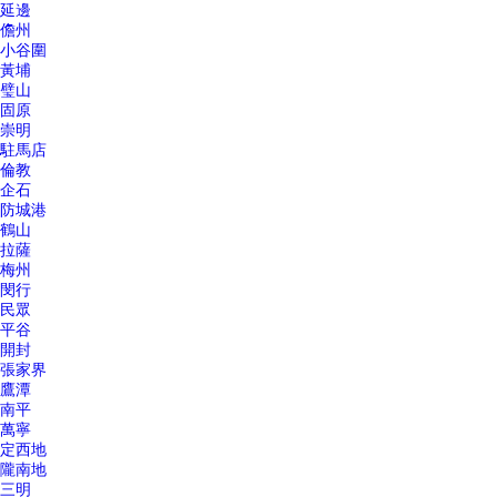
延邊
儋州
小谷圍
黃埔
璧山
固原
崇明
駐馬店
倫教
企石
防城港
鶴山
拉薩
梅州
閔行
民眾
平谷
開封
張家界
鷹潭
南平
萬寧
定西地
隴南地
三明