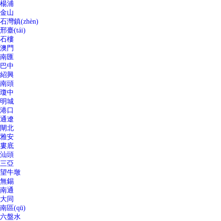
楊浦
金山
石灣鎮(zhèn)
邢臺(tái)
石樓
澳門
南匯
巴中
紹興
南頭
瓊中
明城
港口
通遼
閘北
雅安
婁底
汕頭
三亞
望牛墩
無錫
南通
大同
南區(qū)
六盤水