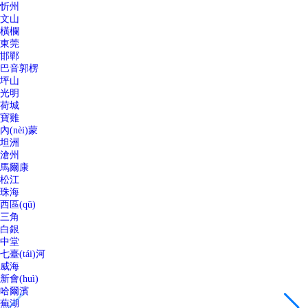
忻州
文山
橫欄
東莞
邯鄲
巴音郭楞
坪山
光明
荷城
寶雞
內(nèi)蒙
坦洲
滄州
馬爾康
松江
珠海
西區(qū)
三角
白銀
中堂
七臺(tái)河
威海
新會(huì)
哈爾濱
蕪湖