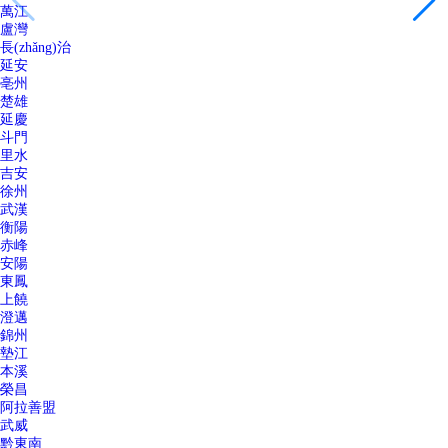
萬江
盧灣
長(zhǎng)治
延安
亳州
楚雄
延慶
斗門
里水
吉安
徐州
武漢
衡陽
赤峰
安陽
東鳳
上饒
澄邁
錦州
墊江
本溪
榮昌
阿拉善盟
武威
黔東南