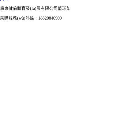
廣東健倫體育發(fā)展有限公司籃球架
采購服務(wù)熱線：18820840909