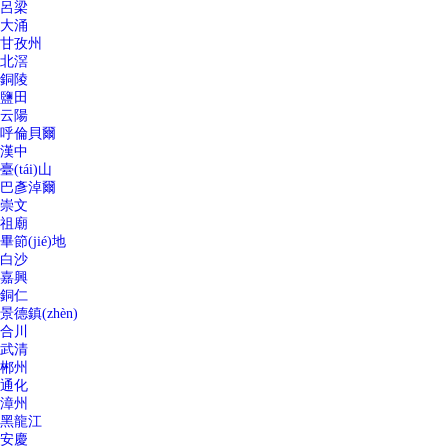
呂梁
大涌
甘孜州
北滘
銅陵
鹽田
云陽
呼倫貝爾
漢中
臺(tái)山
巴彥淖爾
崇文
祖廟
畢節(jié)地
白沙
嘉興
銅仁
景德鎮(zhèn)
合川
武清
郴州
通化
漳州
黑龍江
安慶