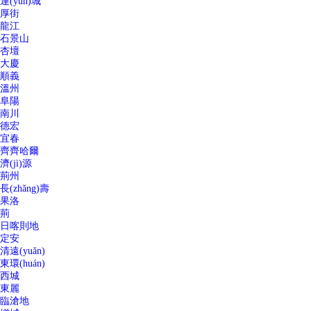
運(yùn)城
厚街
龍江
石景山
杏壇
大慶
順義
溫州
阜陽
南川
德宏
宜春
齊齊哈爾
濟(jì)源
荊州
長(zhǎng)壽
果洛
荊
日喀則地
定安
清遠(yuǎn)
東環(huán)
西城
東麗
臨滄地