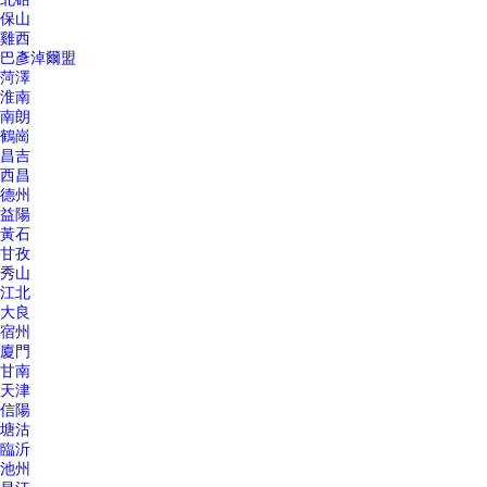
保山
雞西
巴彥淖爾盟
菏澤
淮南
南朗
鶴崗
昌吉
西昌
德州
益陽
黃石
甘孜
秀山
江北
大良
宿州
廈門
甘南
天津
信陽
塘沽
臨沂
池州