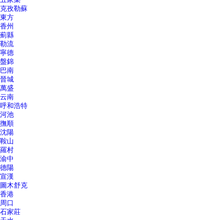
克孜勒蘇
東方
香州
薊縣
勒流
寧德
盤錦
巴南
晉城
萬盛
云南
呼和浩特
河池
撫順
沈陽
鞍山
羅村
渝中
德陽
宣漢
圖木舒克
香港
周口
石家莊