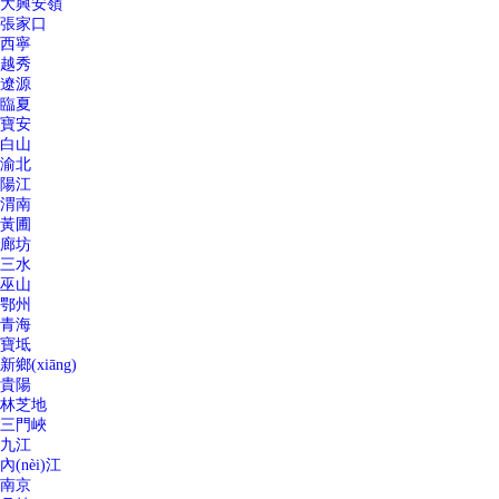
大興安嶺
張家口
西寧
越秀
遼源
臨夏
寶安
白山
渝北
陽江
渭南
黃圃
廊坊
三水
巫山
鄂州
青海
寶坻
新鄉(xiāng)
貴陽
林芝地
三門峽
九江
內(nèi)江
南京