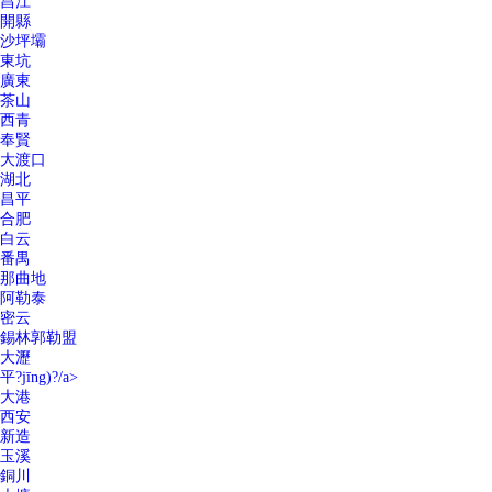
昌江
開縣
沙坪壩
東坑
廣東
茶山
西青
奉賢
大渡口
湖北
昌平
合肥
白云
番禺
那曲地
阿勒泰
密云
錫林郭勒盟
大瀝
平?jīng)?/a>
大港
西安
新造
玉溪
銅川