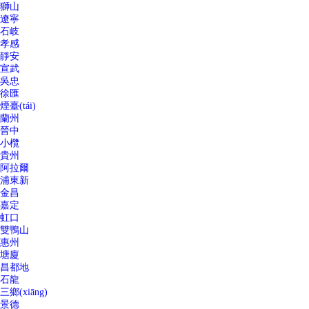
獅山
遼寧
石岐
孝感
靜安
宣武
吳忠
徐匯
煙臺(tái)
蘭州
晉中
小欖
貴州
阿拉爾
浦東新
金昌
嘉定
虹口
雙鴨山
惠州
塘廈
昌都地
石龍
三鄉(xiāng)
景德