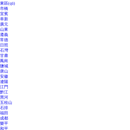
東區(qū)
市橋
宜賓
阜新
廣元
山東
遵義
常德
日照
石灣
甘肅
鳳崗
鹽城
唐山
安徽
遼陽
江門
黔江
黑河
五桂山
石排
福田
成都
樂平
和平