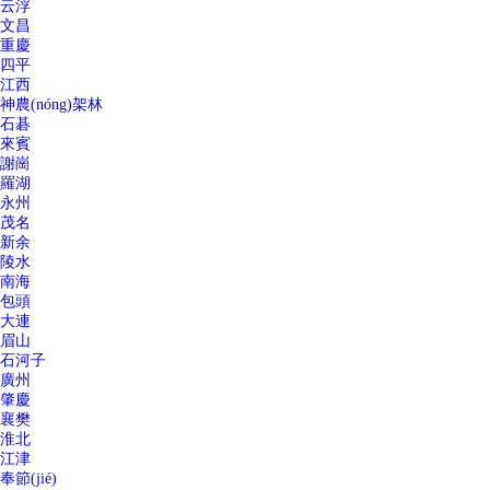
云浮
文昌
重慶
四平
江西
神農(nóng)架林
石碁
來賓
謝崗
羅湖
永州
茂名
新余
陵水
南海
包頭
大連
眉山
石河子
廣州
肇慶
襄樊
淮北
江津
奉節(jié)