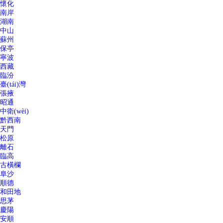
懷化
南岸
湖南
中山
蘇州
保亭
寧波
西藏
臨汾
臺(tái)灣
張掖
昭通
中衛(wèi)
黔西南
天門
松原
離石
臨高
古橫欄
阜沙
順德
和田地
思茅
慶陽
安順