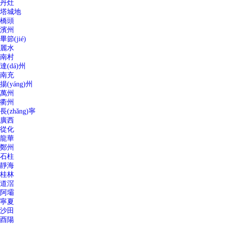
丹灶
塔城地
橋頭
濱州
畢節(jié)
麗水
南村
達(dá)州
南充
揚(yáng)州
萬州
衢州
長(zhǎng)寧
廣西
從化
龍華
鄭州
石柱
靜海
桂林
道滘
阿壩
寧夏
沙田
酉陽