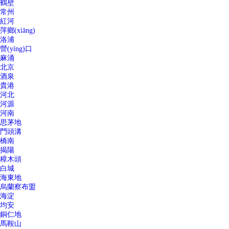
鶴壁
常州
紅河
萍鄉(xiāng)
洛浦
營(yíng)口
麻涌
北京
酒泉
貴港
河北
河源
河南
思茅地
門頭溝
橋南
揭陽
樟木頭
白城
海東地
烏蘭察布盟
海淀
均安
銅仁地
馬鞍山