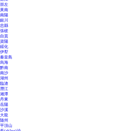
崇左
黃南
南陽
銀川
忠縣
張槎
自貢
資陽
綏化
伊犁
秦皇島
烏海
黔南
南沙
湖州
臨滄
潛江
湘潭
丹東
岳陽
沙溪
大龍
隨州
平頂山
長(zhǎng)沙