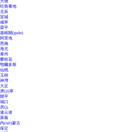
大塘
吐魯番地
北辰
宣城
咸寧
梁平
嘉峪關(guān)
阿里地
恩施
海北
泰州
攀枝花
鄂爾多斯
仙桃
玉樹
神灣
大足
濟(jì)寧
開平
城口
房山
連云港
萊蕪
內(nèi)蒙古
保定