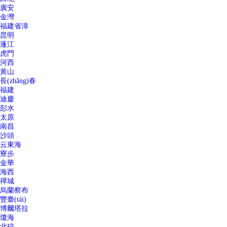
廣安
金灣
福建省漳
昆明
蓬江
虎門
河西
黃山
長(zhǎng)春
福建
迪慶
彭水
太原
南昌
沙頭
云東海
寮步
金華
海西
禪城
烏蘭察布
豐臺(tái)
博爾塔拉
瓊海
北碚