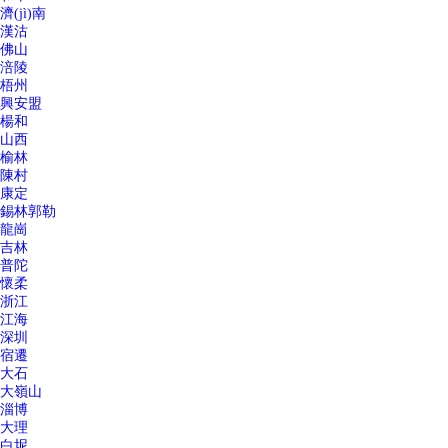
濟(jì)南
漢沽
佛山
涪陵
梧州
興安盟
楊和
山西
榆林
陳村
康定
錫林郭勒
龍崗
吉林
普陀
懷柔
浙江
江海
深圳
宿遷
大石
大嶺山
淄博
大理
白坭