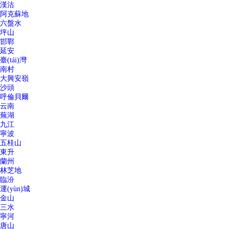
漢沽
阿克蘇地
六盤水
坪山
邯鄲
延安
臺(tái)灣
南村
大興安嶺
沙頭
呼倫貝爾
云南
蕪湖
九江
寧波
五桂山
東升
蘭州
林芝地
臨汾
運(yùn)城
金山
三水
寧河
唐山