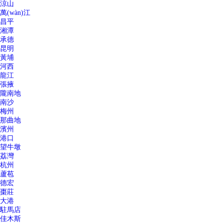
涼山
萬(wàn)江
昌平
湘潭
承德
昆明
黃埔
河西
龍江
張掖
隴南地
南沙
梅州
那曲地
濱州
港口
望牛墩
荔灣
杭州
蘆苞
德宏
棗莊
大港
駐馬店
佳木斯