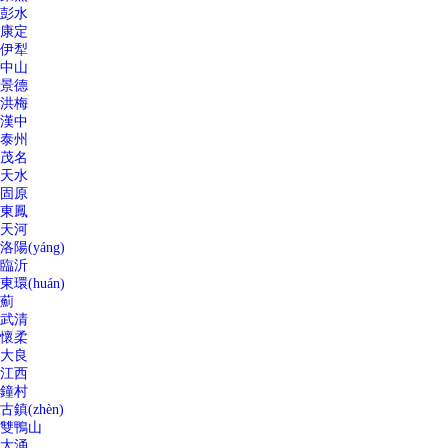
彭水
康定
伊犁
中山
景德
洪梅
漢中
泰州
茂名
天水
固原
東鳳
天河
洛陽(yáng)
臨沂
東環(huán)
薊
武清
懷柔
大良
江西
鐘村
古鎮(zhèn)
雙鴨山
大涌