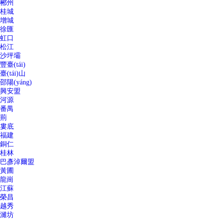
郴州
桂城
增城
徐匯
虹口
松江
沙坪壩
豐臺(tái)
臺(tái)山
邵陽(yáng)
興安盟
河源
番禺
荊
婁底
福建
銅仁
桂林
巴彥淖爾盟
黃圃
龍崗
江蘇
榮昌
越秀
濰坊