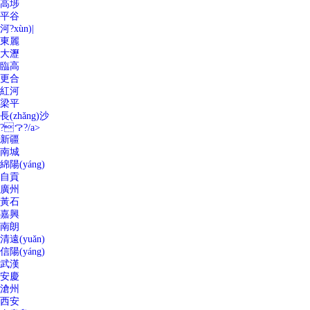
高埗
平谷
河?xùn)|
東麗
大瀝
臨高
更合
紅河
梁平
長(zhǎng)沙
?？?/a>
新疆
南城
綿陽(yáng)
自貢
廣州
黃石
嘉興
南朗
清遠(yuǎn)
信陽(yáng)
武漢
安慶
滄州
西安