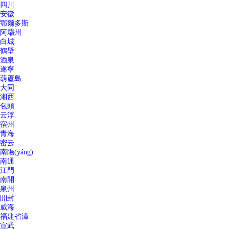
四川
安徽
鄂爾多斯
阿壩州
白城
鶴壁
酒泉
遂寧
葫蘆島
大同
湘西
包頭
云浮
宿州
青海
密云
南陽(yáng)
南通
江門
南開
泉州
開封
威海
福建省漳
宣武