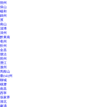
朔州
保山
楊和
錦州
濱
南山
淄博
漳州
黔東南
亳州
忻州
金昌
塘沽
荊州
潛江
滁州
馬鞍山
臺(tái)州
聊城
橫瀝
南昌
西寧
張家界
湖北
麻涌