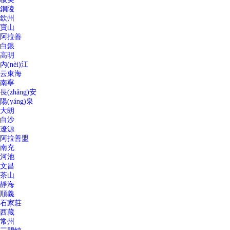
銅陵
欽州
寶山
阿拉善
白銀
高明
內(nèi)江
云東海
南寧
長(zhǎng)安
陽(yáng)泉
大朗
白沙
遼源
阿拉善盟
南充
河池
文昌
茶山
靜海
順義
石家莊
西藏
常州