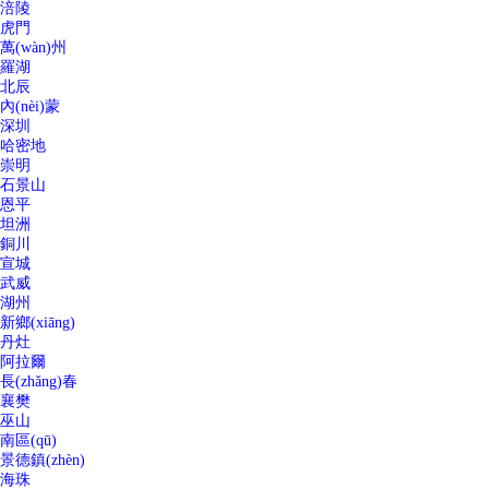
涪陵
虎門
萬(wàn)州
羅湖
北辰
內(nèi)蒙
深圳
哈密地
崇明
石景山
恩平
坦洲
銅川
宣城
武威
湖州
新鄉(xiāng)
丹灶
阿拉爾
長(zhǎng)春
襄樊
巫山
南區(qū)
景德鎮(zhèn)
海珠