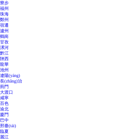
寮步
福州
珠海
鄭州
宿遷
瀘州
鶴崗
甘孜
漯河
黔江
陜西
龍華
池州
遼陽(yáng)
長(zhǎng)治
荊門
大渡口
咸寧
百色
渝北
廈門
巴中
邢臺(tái)
臨夏
麗江