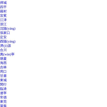
禪城
四平
羅村
宜賓
江津
浙江
沈陽(yáng)
張家口
定安
酉陽(yáng)
濟(jì)源
合川
萬(wàn)寧
塘廈
海西
吉林
周口
甘肅
東城
閔行
臨滄
遼寧
常德
東莞
萊蕪