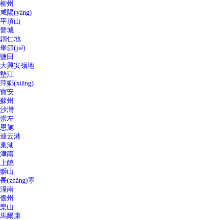
柳州
咸陽(yáng)
平頂山
晉城
銅仁地
畢節(jié)
鹽田
大興安嶺地
墊江
萍鄉(xiāng)
寶安
蘇州
沙灣
崇左
恩施
連云港
巢湖
津南
上饒
獅山
長(zhǎng)寧
潼南
儋州
樂山
馬爾康