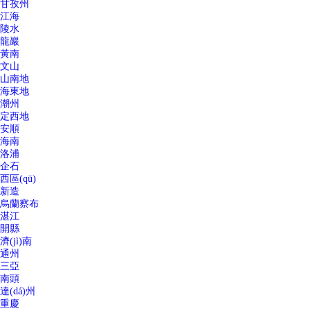
甘孜州
江海
陵水
龍巖
黃南
文山
山南地
海東地
潮州
定西地
安順
海南
洛浦
企石
西區(qū)
新造
烏蘭察布
湛江
開縣
濟(jì)南
通州
三亞
南頭
達(dá)州
重慶