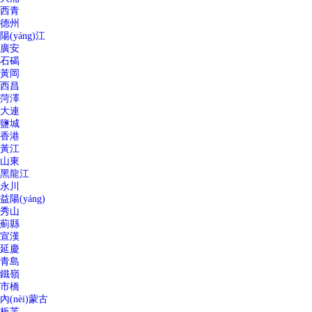
西青
德州
陽(yáng)江
廣安
石碣
黃岡
西昌
菏澤
大連
鹽城
香港
黃江
山東
黑龍江
永川
益陽(yáng)
秀山
薊縣
宣漢
延慶
青島
鐵嶺
市橋
內(nèi)蒙古
板芙