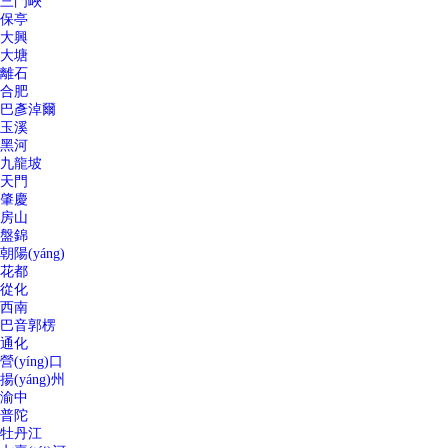
三門峽
保亭
大興
大塘
離石
合肥
巴彥淖爾
玉溪
黑河
九龍坡
天門
肇慶
房山
盤錦
朝陽(yáng)
花都
從化
西南
巴音郭楞
通化
營(yíng)口
揚(yáng)州
渝中
普陀
牡丹江