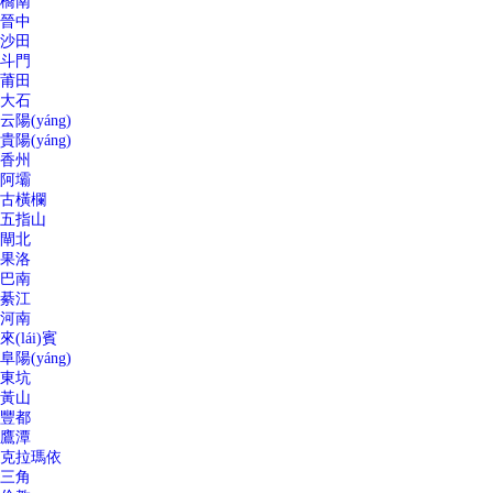
橋南
晉中
沙田
斗門
莆田
大石
云陽(yáng)
貴陽(yáng)
香州
阿壩
古橫欄
五指山
閘北
果洛
巴南
綦江
河南
來(lái)賓
阜陽(yáng)
東坑
黃山
豐都
鷹潭
克拉瑪依
三角