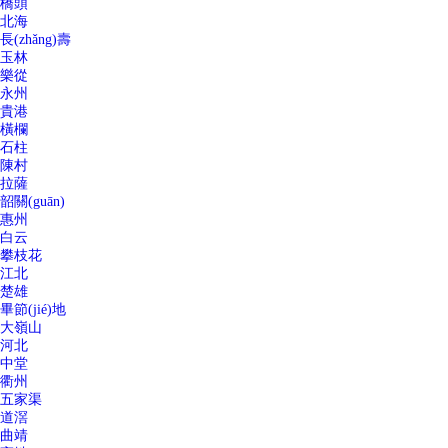
橋頭
北海
長(zhǎng)壽
玉林
樂從
永州
貴港
橫欄
石柱
陳村
拉薩
韶關(guān)
惠州
白云
攀枝花
江北
楚雄
畢節(jié)地
大嶺山
河北
中堂
衢州
五家渠
道滘
曲靖