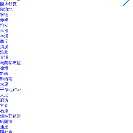
圖木舒克
臨滄地
寧德
赤峰
均安
延邊
本溪
商丘
清溪
淮北
青浦
烏蘭察布盟
徐州
黔南
黔西南
太原
平?jīng)?/a>
大足
廊坊
宜春
石排
錫林郭勒盟
哈爾濱
迪慶
阿勒泰