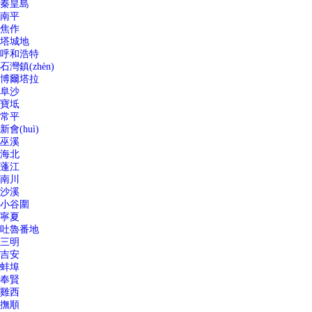
秦皇島
南平
焦作
塔城地
呼和浩特
石灣鎮(zhèn)
博爾塔拉
阜沙
寶坻
常平
新會(huì)
巫溪
海北
蓬江
南川
沙溪
小谷圍
寧夏
吐魯番地
三明
吉安
蚌埠
奉賢
雞西
撫順