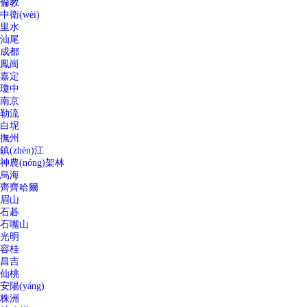
倫教
中衛(wèi)
里水
汕尾
成都
鳳崗
嘉定
瓊中
南京
勒流
白坭
撫州
鎮(zhèn)江
神農(nóng)架林
烏海
齊齊哈爾
眉山
石碁
石嘴山
光明
容桂
昌吉
仙桃
安陽(yáng)
株洲