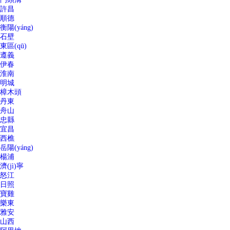
許昌
順德
衡陽(yáng)
石壁
東區(qū)
遵義
伊春
淮南
明城
樟木頭
丹東
舟山
忠縣
宜昌
西樵
岳陽(yáng)
楊浦
濟(jì)寧
怒江
日照
寶雞
樂東
雅安
山西