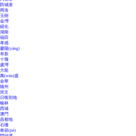
防城港
商洛
玉樹
金灣
綏化
湖南
福田
孝感
慶陽(yáng)
阜新
十堰
盧灣
大龍
萬(wàn)盛
金華
隨州
崇文
日喀則地
榆林
西城
澳門
昌都地
石樓
奉節(jié)
門頭溝