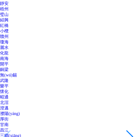
靜安
梧州
璧山
紹興
紅橋
小欖
贛州
瓊海
麗水
化龍
南海
開平
銅梁
無(wú)錫
武隆
樂平
懷化
昭通
北滘
澄邁
濮陽(yáng)
厚街
甘南
昌江
三鄉(xiāng)