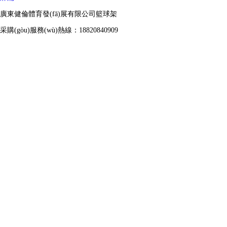
廣東健倫體育發(fā)展有限公司籃球架
采購(gòu)服務(wù)熱線：18820840909