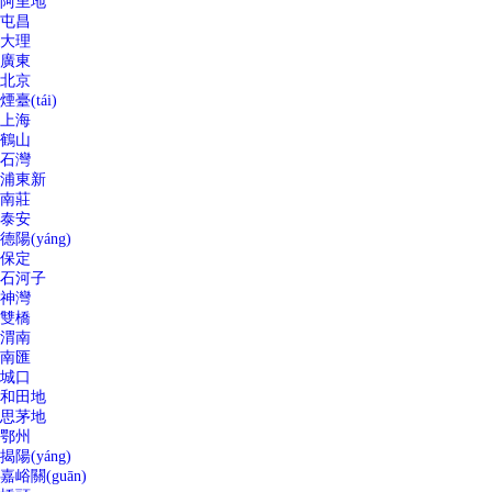
阿里地
屯昌
大理
廣東
北京
煙臺(tái)
上海
鶴山
石灣
浦東新
南莊
泰安
德陽(yáng)
保定
石河子
神灣
雙橋
渭南
南匯
城口
和田地
思茅地
鄂州
揭陽(yáng)
嘉峪關(guān)