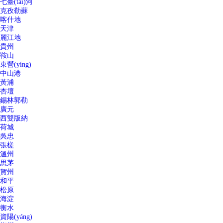
七臺(tái)河
克孜勒蘇
喀什地
天津
麗江地
貴州
鞍山
東營(yíng)
中山港
黃浦
杏壇
錫林郭勒
廣元
西雙版納
荷城
吳忠
張槎
溫州
思茅
賀州
和平
松原
海淀
衡水
資陽(yáng)