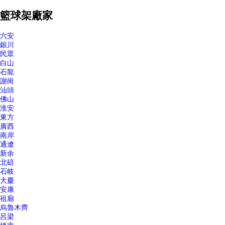
籃球架廠家
六安
銀川
民眾
白山
石龍
謝崗
汕頭
佛山
淮安
東方
廣西
南岸
通遼
新余
北碚
石岐
大慶
安康
祖廟
烏魯木齊
呂梁