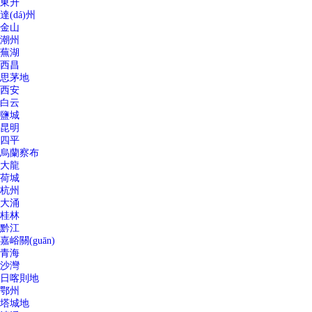
東升
達(dá)州
金山
潮州
蕪湖
西昌
思茅地
西安
白云
鹽城
昆明
四平
烏蘭察布
大龍
荷城
杭州
大涌
桂林
黔江
嘉峪關(guān)
青海
沙灣
日喀則地
鄂州
塔城地