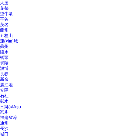
大慶
花都
望牛墩
平谷
茂名
蘭州
五桂山
運(yùn)城
蘇州
陵水
橋頭
貴陽
淄博
長春
新余
麗江地
安陽
石柱
彭水
三鄉(xiāng)
寮步
福建省漳
通州
長沙
城口