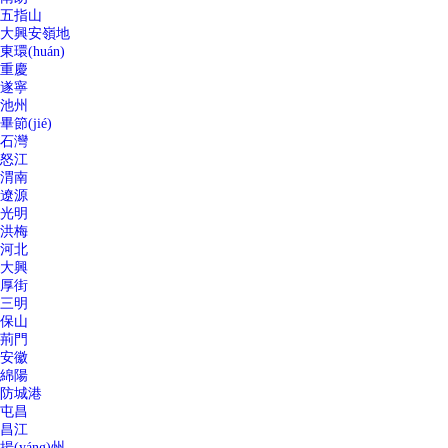
五指山
大興安嶺地
東環(huán)
重慶
遂寧
池州
畢節(jié)
石灣
怒江
渭南
遼源
光明
洪梅
河北
大興
厚街
三明
保山
荊門
安徽
綿陽
防城港
屯昌
昌江
揚(yáng)州