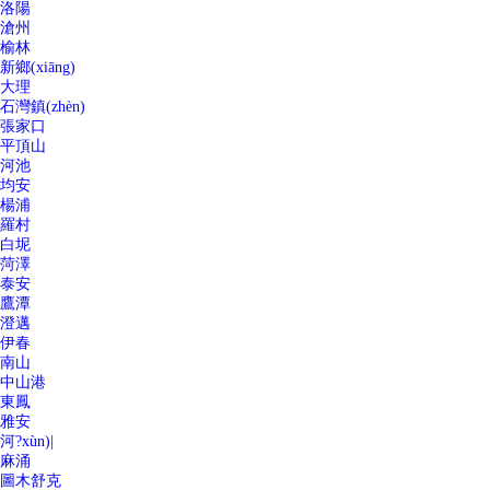
洛陽
滄州
榆林
新鄉(xiāng)
大理
石灣鎮(zhèn)
張家口
平頂山
河池
均安
楊浦
羅村
白坭
菏澤
泰安
鷹潭
澄邁
伊春
南山
中山港
東鳳
雅安
河?xùn)|
麻涌
圖木舒克