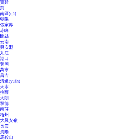
寶雞
荊
南區(qū)
朝陽
張家界
赤峰
開縣
云南
興安盟
九江
港口
黃岡
萬寧
昌吉
清遠(yuǎn)
天水
拉薩
大朗
寧德
南莊
梧州
大興安嶺
長安
資陽
馬鞍山