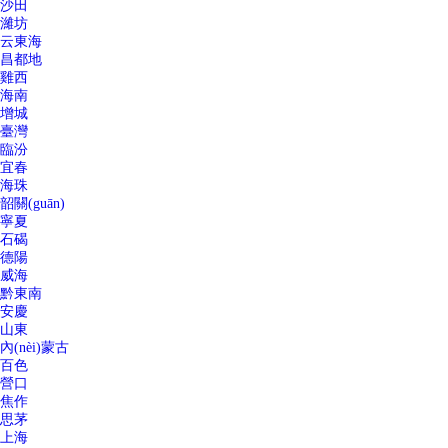
沙田
濰坊
云東海
昌都地
雞西
海南
增城
臺灣
臨汾
宜春
海珠
韶關(guān)
寧夏
石碣
德陽
威海
黔東南
安慶
山東
內(nèi)蒙古
百色
營口
焦作
思茅
上海