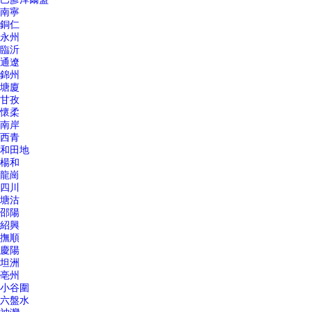
南寧
銅仁
永州
臨沂
通遼
錦州
塘廈
甘孜
懷柔
南岸
西青
和田地
楊和
龍崗
四川
塘沽
邵陽
紹興
撫順
慶陽
坦洲
亳州
小谷圍
六盤水