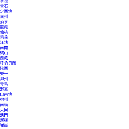
承德
黃石
定西地
廣州
酒泉
龍巖
仙桃
萊蕪
漢沽
南開
鶴山
西藏
呼倫貝爾
陜西
樂平
湖州
青島
邢臺
山南地
宿州
南頭
大同
澳門
新疆
謝崗