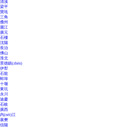
清溪
梁平
寶坻
三角
儋州
麗江
廣元
石樓
沈陽
長治
佛山
淮北
景德鎮(zhèn)
伊犁
石龍
蚌埠
十堰
東坑
永川
迪慶
石岐
廣西
內(nèi)江
襄樊
信陽