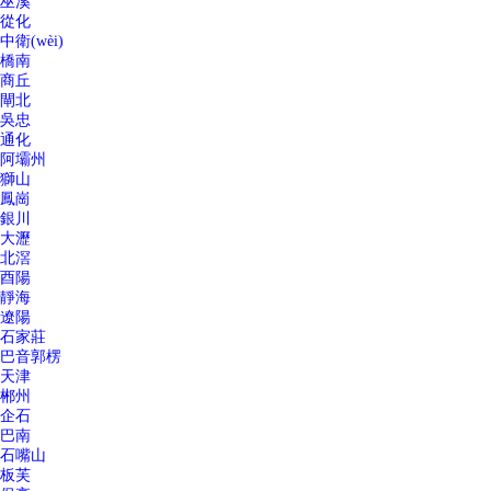
巫溪
從化
中衛(wèi)
橋南
商丘
閘北
吳忠
通化
阿壩州
獅山
鳳崗
銀川
大瀝
北滘
酉陽
靜海
遼陽
石家莊
巴音郭楞
天津
郴州
企石
巴南
石嘴山
板芙