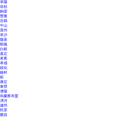
阜陽
容桂
銅梁
豐臺
忠縣
中山
貴州
阜沙
陽泉
順義
白銀
嘉定
來賓
孝感
綏化
鐘村
薊
康定
東營
濮陽
烏蘭察布盟
漯河
瀘州
民眾
榮昌