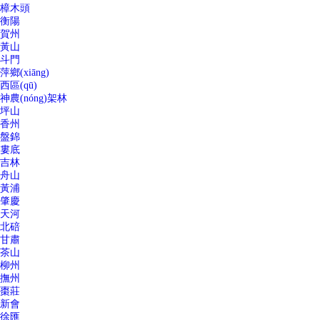
樟木頭
衡陽
賀州
黃山
斗門
萍鄉(xiāng)
西區(qū)
神農(nóng)架林
坪山
香州
盤錦
婁底
吉林
舟山
黃浦
肇慶
天河
北碚
甘肅
茶山
柳州
撫州
棗莊
新會
徐匯