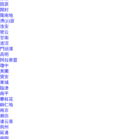
固原
開封
隴南地
濟(jì)源
淮安
密云
甘南
道滘
門頭溝
高明
阿拉善盟
瓊中
黃圃
寶安
東城
臨滄
南平
攀枝花
銅仁地
南京
廊坊
連云港
荊州
延邊
南朗