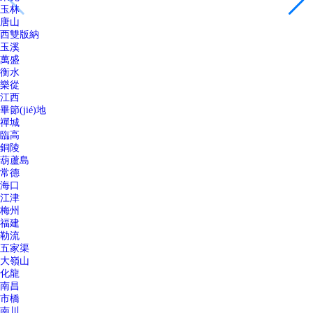
玉林
唐山
西雙版納
玉溪
萬盛
衡水
樂從
江西
畢節(jié)地
禪城
臨高
銅陵
葫蘆島
常德
海口
江津
梅州
福建
勒流
五家渠
大嶺山
化龍
南昌
市橋
南川