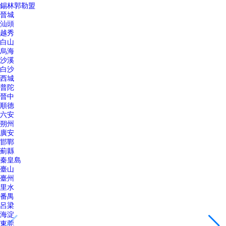
錫林郭勒盟
晉城
汕頭
越秀
白山
烏海
沙溪
白沙
西城
普陀
晉中
順德
六安
朔州
廣安
邯鄲
薊縣
秦皇島
臺山
臺州
里水
番禺
呂梁
海淀
東莞