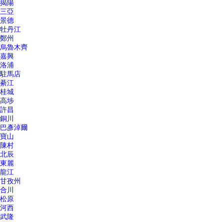
揭陽
三亞
景德
牡丹江
鄭州
烏魯木齊
嘉興
洛浦
駐馬店
綦江
桂城
高埗
許昌
銅川
巴彥淖爾
寶山
陳村
北辰
東麗
龍江
甘孜州
合川
松原
河西
武隆