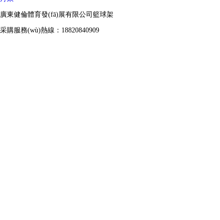
廣東健倫體育發(fā)展有限公司籃球架
采購服務(wù)熱線：18820840909