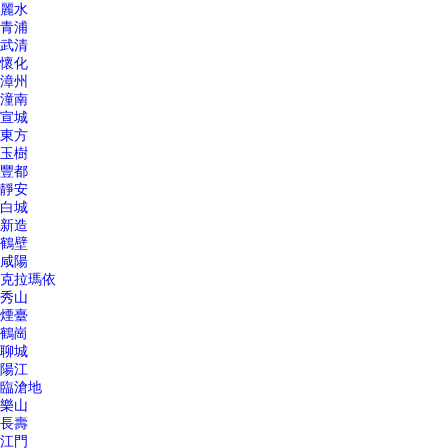
麗水
青浦
武清
懷化
漳州
潼南
宣城
東方
玉樹
豐都
靜安
白城
新造
鶴壁
咸陽
克拉瑪依
秀山
煙臺
鶴崗
聊城
陽江
臨滄地
樂山
長壽
江門