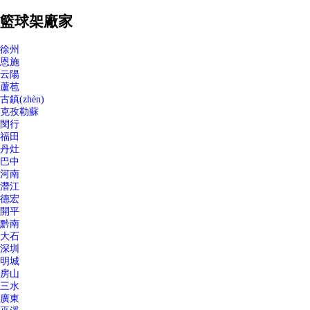
籃球架廠家
徐州
恩施
云陽
蘆苞
古鎮(zhèn)
克孜勒蘇
閔行
福田
丹灶
巴中
河南
潛江
德宏
開平
黔南
大石
深圳
明城
房山
三水
廣東