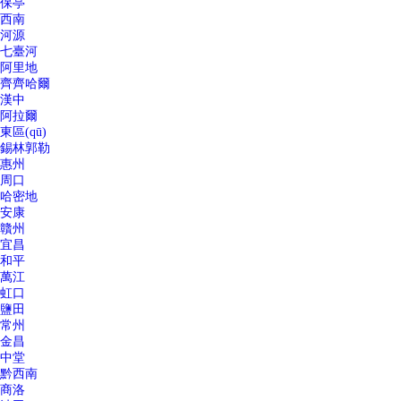
保亭
西南
河源
七臺河
阿里地
齊齊哈爾
漢中
阿拉爾
東區(qū)
錫林郭勒
惠州
周口
哈密地
安康
贛州
宜昌
和平
萬江
虹口
鹽田
常州
金昌
中堂
黔西南
商洛