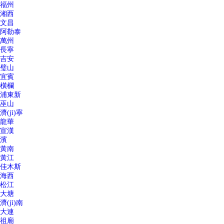
福州
湘西
文昌
阿勒泰
萬州
長寧
吉安
璧山
宜賓
橫欄
浦東新
巫山
濟(jì)寧
龍華
宣漢
濱
黃南
黃江
佳木斯
海西
松江
大塘
濟(jì)南
大連
祖廟