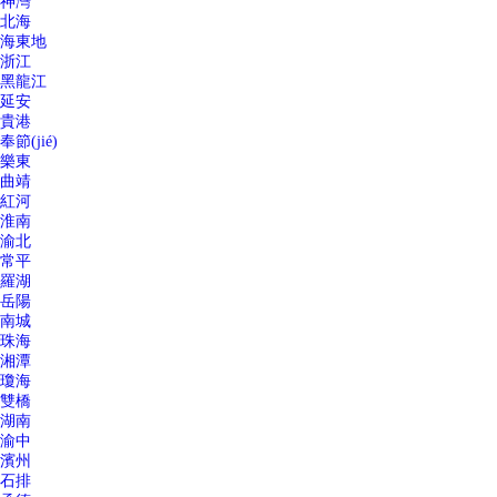
神灣
北海
海東地
浙江
黑龍江
延安
貴港
奉節(jié)
樂東
曲靖
紅河
淮南
渝北
常平
羅湖
岳陽
南城
珠海
湘潭
瓊海
雙橋
湖南
渝中
濱州
石排