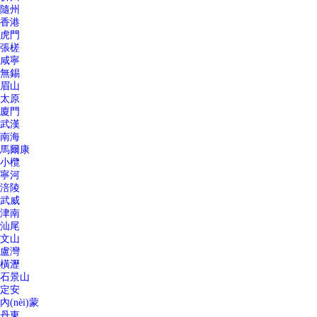
隨州
香港
虎門
張槎
咸寧
無錫
眉山
太原
廈門
武漢
南海
馬爾康
小欖
寧河
涪陵
武威
津南
汕尾
文山
盧灣
橫瀝
石景山
定安
內(nèi)蒙
丹東