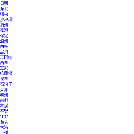
日照
海北
張掖
沙坪壩
衢州
荔灣
保定
溫州
西樵
黑河
三門峽
西寧
宣武
哈爾濱
遼寧
石河子
巢湖
泰州
南村
本溪
奉賢
江北
自貢
大港
忻州