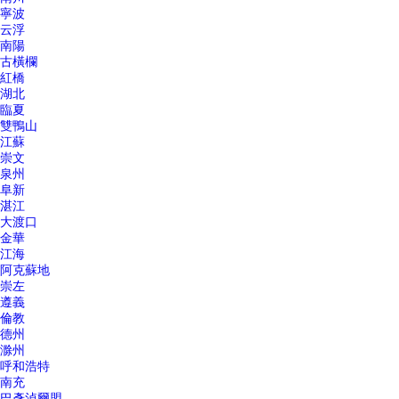
寧波
云浮
南陽
古橫欄
紅橋
湖北
臨夏
雙鴨山
江蘇
崇文
泉州
阜新
湛江
大渡口
金華
江海
阿克蘇地
崇左
遵義
倫教
德州
滁州
呼和浩特
南充
巴彥淖爾盟