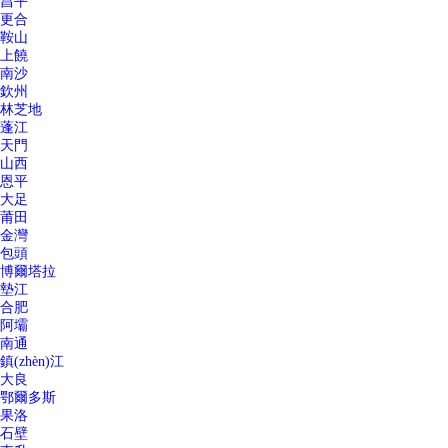
昌平
更合
鞍山
上饒
南沙
欽州
林芝地
蓬江
天門
山西
恩平
大足
莆田
金灣
包頭
博爾塔拉
墊江
合肥
阿壩
南通
鎮(zhèn)江
大良
鄂爾多斯
果洛
石壁