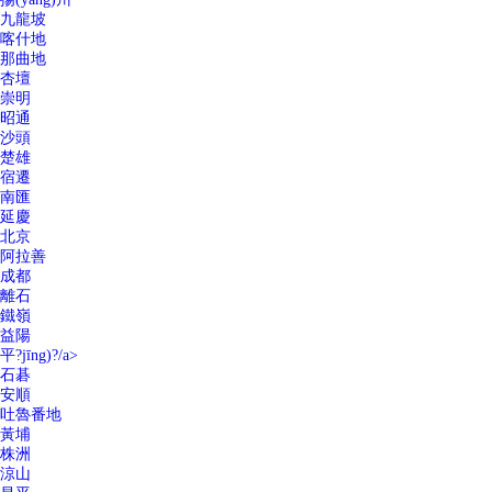
九龍坡
喀什地
那曲地
杏壇
崇明
昭通
沙頭
楚雄
宿遷
南匯
延慶
北京
阿拉善
成都
離石
鐵嶺
益陽
平?jīng)?/a>
石碁
安順
吐魯番地
黃埔
株洲
涼山