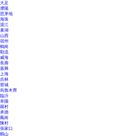
大足
濮陽
思茅地
海珠
湛江
巢湖
山西
宿州
鶴崗
勒流
威海
長壽
嘉興
上海
吉林
晉城
烏魯木齊
臨沂
阜陽
羅村
承德
鳳崗
陳村
張家口
鶴山