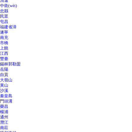
清遠
中衛(wèi)
忠縣
民眾
屯昌
福建省漳
遂寧
南充
市橋
上饒
江西
豐臺
錫林郭勒盟
岳陽
自貢
大嶺山
黃山
沙溪
秦皇島
門頭溝
榮昌
楊浦
通州
潛江
南莊