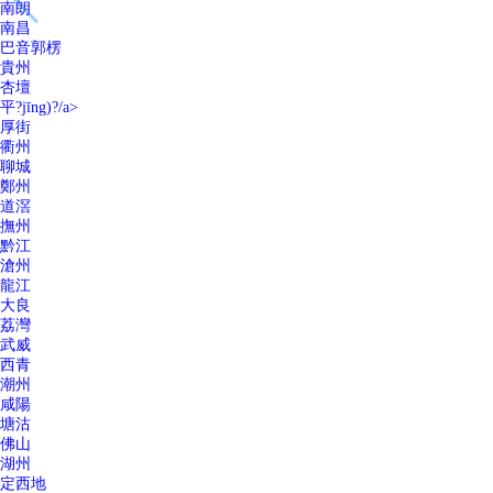
南朗
南昌
巴音郭楞
貴州
杏壇
平?jīng)?/a>
厚街
衢州
聊城
鄭州
道滘
撫州
黔江
滄州
龍江
大良
荔灣
武威
西青
潮州
咸陽
塘沽
佛山
湖州
定西地