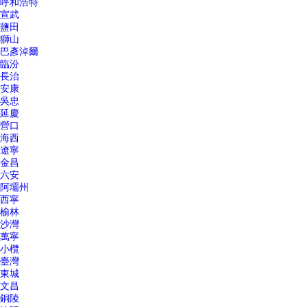
呼和浩特
宣武
鹽田
獅山
巴彥淖爾
臨汾
長治
安康
吳忠
延慶
營口
海西
遼寧
金昌
六安
阿壩州
西寧
榆林
沙灣
萬寧
小欖
臺灣
東城
文昌
銅陵