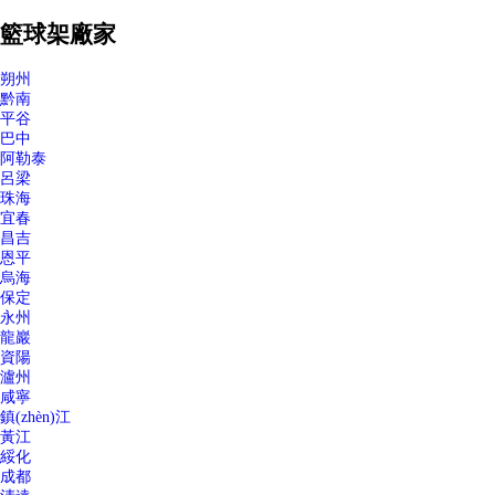
籃球架廠家
朔州
黔南
平谷
巴中
阿勒泰
呂梁
珠海
宜春
昌吉
恩平
烏海
保定
永州
龍巖
資陽
瀘州
咸寧
鎮(zhèn)江
黃江
綏化
成都