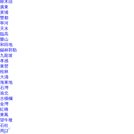
樟木頭
廣東
黃埔
豐都
寧河
天水
臨高
樂山
和田地
錫林郭勒
九龍坡
孝感
東營
桂林
大涌
海東地
石灣
渝北
古橫欄
金灣
紅橋
東鳳
望牛墩
石柱
周口