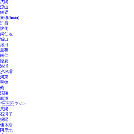
沈陽
涼山
銅梁
東環(huán)
許昌
懷化
銅仁地
城口
漯河
蘆苞
銅仁
臨夏
洛浦
沙坪壩
河東
寧德
薊
涪陵
鷹潭
?？?/a>
貴陽
石河子
揭陽
佳木斯
阿里地