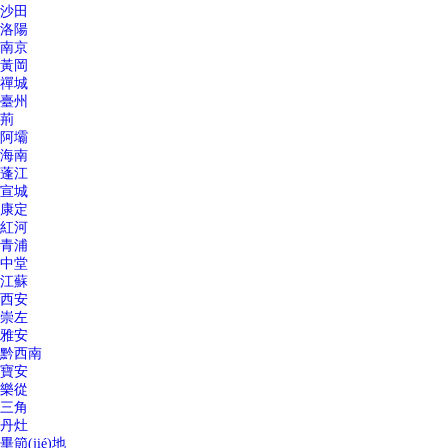
沙田
洛陽
南京
黃岡
禪城
臺州
荊
阿壩
海南
蓬江
宣城
康定
紅河
青浦
中堂
江蘇
西安
崇左
雅安
黔西南
寶安
樂從
三角
丹灶
畢節(jié)地