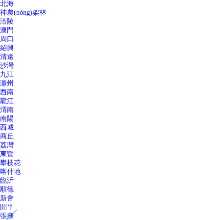
北海
神農(nóng)架林
涪陵
澳門
周口
紹興
清遠
沙灣
九江
滁州
西南
龍江
渭南
南陽
西城
商丘
荔灣
東營
攀枝花
喀什地
臨沂
順德
新會
開平
張掖