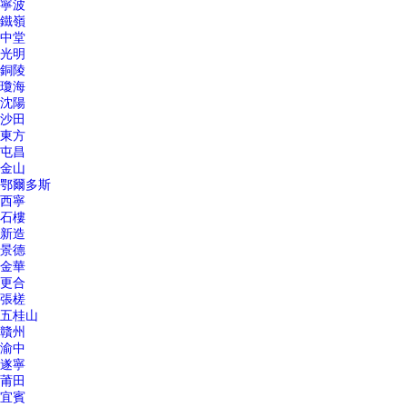
寧波
鐵嶺
中堂
光明
銅陵
瓊海
沈陽
沙田
東方
屯昌
金山
鄂爾多斯
西寧
石樓
新造
景德
金華
更合
張槎
五桂山
贛州
渝中
遂寧
莆田
宜賓