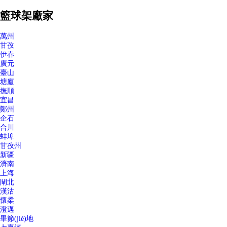
籃球架廠家
萬州
甘孜
伊春
廣元
臺山
塘廈
撫順
宜昌
鄭州
企石
合川
蚌埠
甘孜州
新疆
濟南
上海
閘北
漢沽
懷柔
澄邁
畢節(jié)地