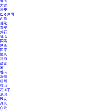
道滘
大瀝
延安
巴彥淖爾
西藏
普陀
泰安
黃石
寶坻
酉陽
陜西
固原
樂東
祖廟
昌吉
濱
番禺
溫州
梧州
茶山
石河子
深圳
雅安
丹東
白云