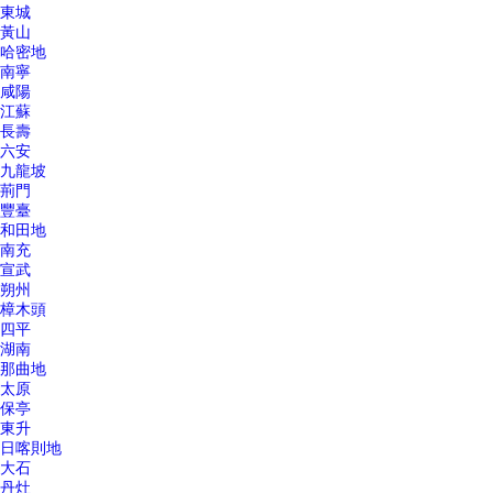
東城
黃山
哈密地
南寧
咸陽
江蘇
長壽
六安
九龍坡
荊門
豐臺
和田地
南充
宣武
朔州
樟木頭
四平
湖南
那曲地
太原
保亭
東升
日喀則地
大石
丹灶