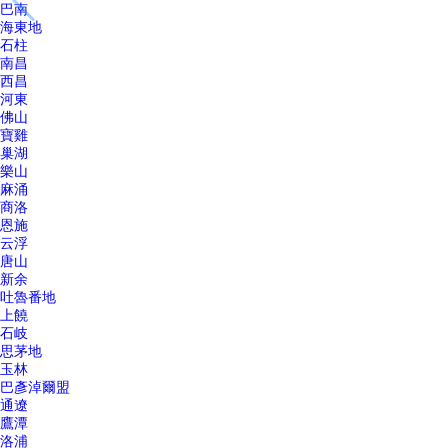
巴南
海東地
石柱
南昌
西昌
河東
佛山
寶雞
巢湖
樂山
麻涌
商洛
恩施
云浮
唐山
新余
吐魯番地
上饒
石岐
思茅地
玉林
巴彥淖爾盟
通遼
鷹潭
洛浦