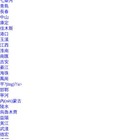
七臺河
青島
長春
中山
康定
佳木斯
港口
玉溪
江西
淮南
南匯
吉安
綦江
海珠
鳳崗
平?jīng)?/a>
邯鄲
寧河
內(nèi)蒙古
陵水
烏魯木齊
益陽
黃江
武漢
德宏