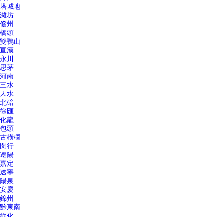
塔城地
濰坊
儋州
橋頭
雙鴨山
宣漢
永川
思茅
河南
三水
天水
北碚
徐匯
化龍
包頭
古橫欄
閔行
遼陽
嘉定
遼寧
陽泉
安慶
錦州
黔東南
從化