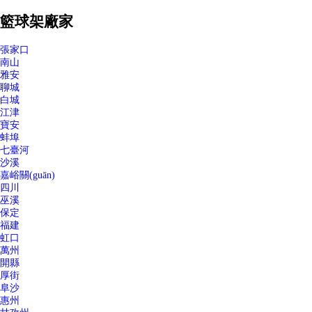
籃球架廠家
張家口
南山
雅安
聊城
白城
江津
寶安
蚌埠
七臺河
沙溪
嘉峪關(guān)
四川
巫溪
保定
福建
虹口
萬州
開縣
厚街
阜沙
惠州