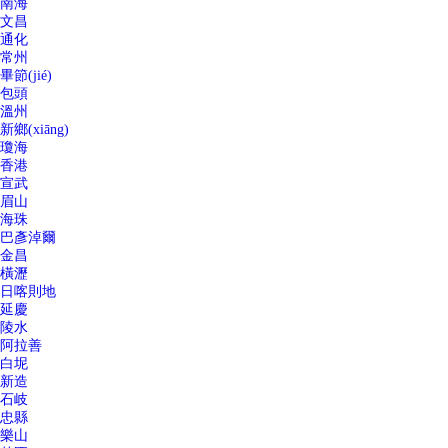
南海
文昌
通化
常州
畢節(jié)
包頭
溫州
新鄉(xiāng)
瓊海
香港
宣武
眉山
海珠
巴彥淖爾
金昌
橫瀝
日喀則地
延慶
陵水
阿拉善
白坭
新造
石岐
忠縣
樂山