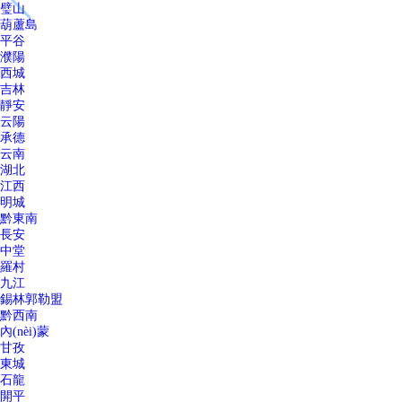
璧山
葫蘆島
平谷
濮陽
西城
吉林
靜安
云陽
承德
云南
湖北
江西
明城
黔東南
長安
中堂
羅村
九江
錫林郭勒盟
黔西南
內(nèi)蒙
甘孜
東城
石龍
開平