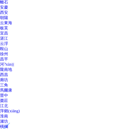
離石
安慶
西安
朝陽
云東海
板芙
宜昌
湛江
云浮
鞍山
徐州
昌平
河?xùn)|
隴南地
西昌
廊坊
三角
馬爾康
晉中
棗莊
江北
萍鄉(xiāng)
淮南
濰坊
橫欄