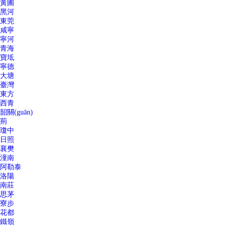
黃圃
黑河
東莞
咸寧
寧河
青海
寶坻
寧德
大塘
臺灣
東方
西青
韶關(guān)
荊
瓊中
日照
襄樊
潼南
阿勒泰
洛陽
南莊
思茅
寮步
花都
鐵嶺