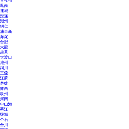
甘孜州
鳳崗
運城
澄邁
潮州
銅仁
浦東新
海淀
合肥
大龍
越秀
大渡口
池州
銅川
三亞
江蘇
楚雄
雞西
欽州
河南
中山港
綦江
鹽城
企石
合川