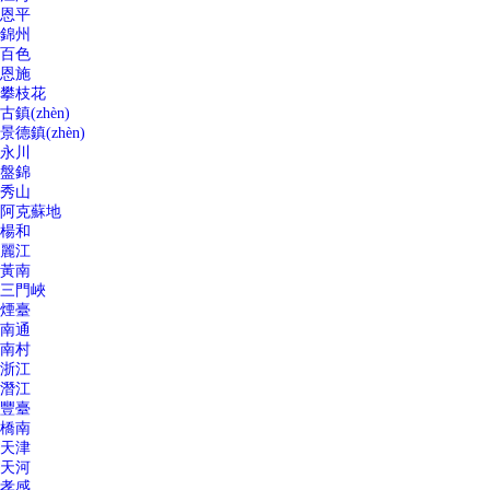
恩平
錦州
百色
恩施
攀枝花
古鎮(zhèn)
景德鎮(zhèn)
永川
盤錦
秀山
阿克蘇地
楊和
麗江
黃南
三門峽
煙臺
南通
南村
浙江
潛江
豐臺
橋南
天津
天河
孝感