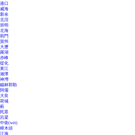
港口
威海
新余
北滘
崇明
北海
荊門
賀州
大瀝
羅湖
赤峰
從化
黃江
湘潭
神灣
錫林郭勒
阿壩
大良
荷城
薊
民眾
呂梁
中衛(wèi)
樟木頭
江海