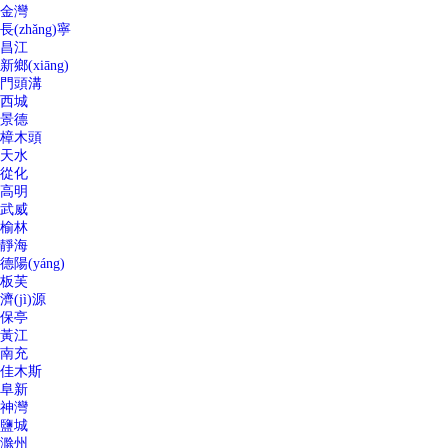
金灣
長(zhǎng)寧
昌江
新鄉(xiāng)
門頭溝
西城
景德
樟木頭
天水
從化
高明
武威
榆林
靜海
德陽(yáng)
板芙
濟(jì)源
保亭
黃江
南充
佳木斯
阜新
神灣
鹽城
滁州