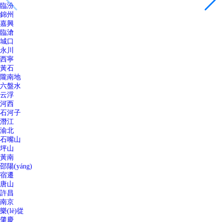
臨汾
錦州
嘉興
臨滄
城口
永川
西寧
黃石
隴南地
六盤水
云浮
河西
石河子
潛江
渝北
石嘴山
坪山
黃南
邵陽(yáng)
宿遷
唐山
許昌
南京
樂(lè)從
肇慶