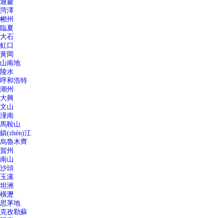
迪慶
菏澤
郴州
臨夏
大石
虹口
黃岡
山南地
陵水
呼和浩特
潮州
大興
文山
潼南
馬鞍山
鎮(zhèn)江
烏魯木齊
賀州
南山
沙頭
玉溪
坦洲
橫瀝
思茅地
克孜勒蘇