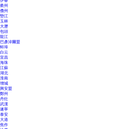
伊春
衢州
儋州
墊江
玉林
大瀝
包頭
龍江
巴彥淖爾盟
蚌埠
白云
宜昌
海珠
江蘇
湖北
淮南
增城
興安盟
鄭州
丹灶
武漢
遂寧
泰安
大港
焦作