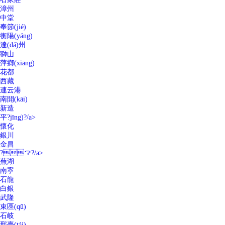
漳州
中堂
奉節(jié)
衡陽(yáng)
達(dá)州
獅山
萍鄉(xiāng)
花都
西藏
連云港
南開(kāi)
新造
平?jīng)?/a>
懷化
銀川
金昌
?？?/a>
蕪湖
南寧
石龍
白銀
武隆
東區(qū)
石岐
邢臺(tái)