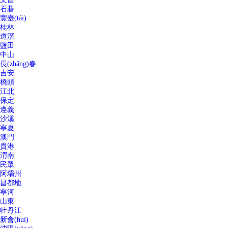
石碁
豐臺(tái)
桂林
道滘
鹽田
中山
長(zhǎng)春
吉安
橋頭
江北
保定
遵義
沙溪
寧夏
澳門
貴港
渭南
民眾
阿壩州
昌都地
寧河
山東
牡丹江
新會(huì)