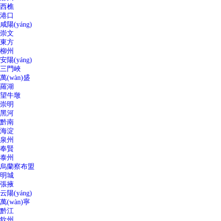
西樵
港口
咸陽(yáng)
崇文
東方
柳州
安陽(yáng)
三門峽
萬(wàn)盛
羅湖
望牛墩
崇明
黑河
黔南
海淀
泉州
奉賢
泰州
烏蘭察布盟
明城
張掖
云陽(yáng)
萬(wàn)寧
黔江
欽州