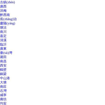
古鎮(zhèn)
廣西
洪梅
黔西南
長(zhǎng)治
慶陽(yáng)
塘沽
南川
嘉定
清溪
臨沂
廣東
臺(tái)灣
莆田
南昌
西安
鶴壁
銅梁
中山港
大塘
南莊
石灣
咸寧
廊坊
均安