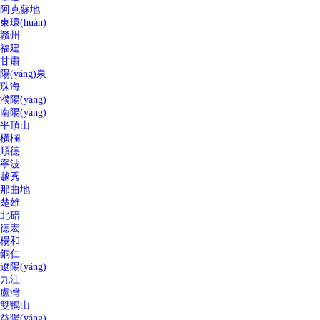
阿克蘇地
東環(huán)
贛州
福建
甘肅
陽(yáng)泉
珠海
濮陽(yáng)
南陽(yáng)
平頂山
橫欄
順德
寧波
越秀
那曲地
楚雄
北碚
德宏
楊和
銅仁
遼陽(yáng)
九江
盧灣
雙鴨山
益陽(yáng)