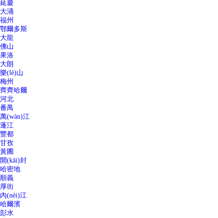
延慶
大涌
福州
鄂爾多斯
大龍
佛山
果洛
大朗
樂(lè)山
梅州
齊齊哈爾
河北
番禺
萬(wàn)江
蓬江
豐都
甘孜
黃圃
開(kāi)封
哈密地
順義
厚街
內(nèi)江
哈爾濱
彭水