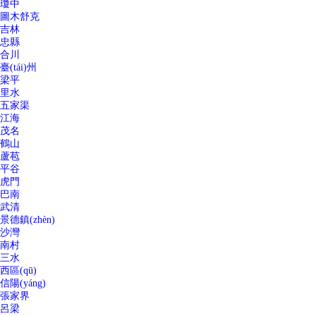
瓊中
圖木舒克
吉林
忠縣
合川
臺(tái)州
梁平
里水
五家渠
江海
茂名
鶴山
蘆苞
平谷
虎門
巴南
武清
景德鎮(zhèn)
沙灣
南村
三水
西區(qū)
信陽(yáng)
張家界
呂梁