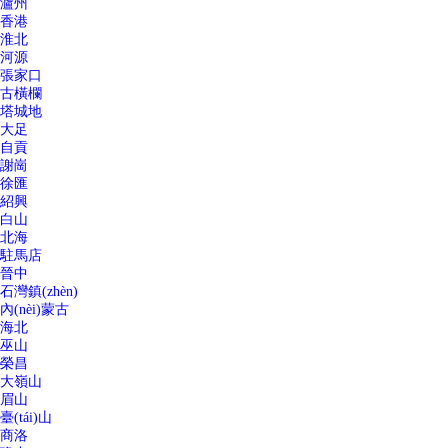
瀘州
香港
淮北
河源
張家口
古橫欄
塔城地
大足
自貢
謝崗
徐匯
紹興
白山
北海
駐馬店
晉中
石灣鎮(zhèn)
內(nèi)蒙古
海北
巫山
榮昌
大嶺山
眉山
臺(tái)山
商洛