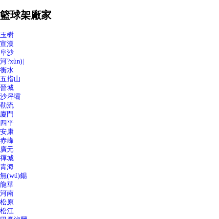
籃球架廠家
玉樹
宣漢
阜沙
河?xùn)|
衡水
五指山
晉城
沙坪壩
勒流
廈門
四平
安康
赤峰
廣元
禪城
青海
無(wú)錫
龍華
河南
松原
松江