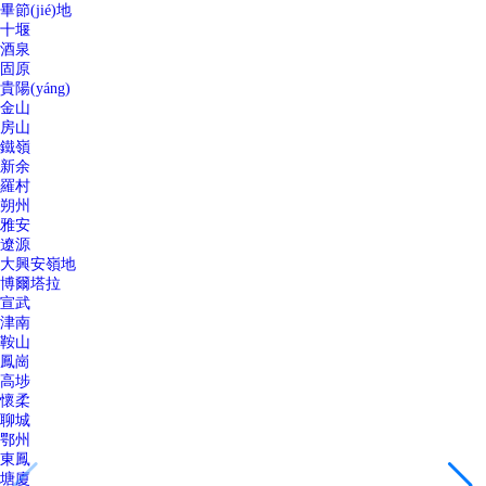
畢節(jié)地
十堰
酒泉
固原
貴陽(yáng)
金山
房山
鐵嶺
新余
羅村
朔州
雅安
遼源
大興安嶺地
博爾塔拉
宣武
津南
鞍山
鳳崗
高埗
懷柔
聊城
鄂州
東鳳
塘廈