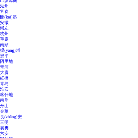
巴彥淖爾
湖州
宜春
開(kāi)縣
安徽
崇左
杭州
重慶
南頭
揚(yáng)州
恩平
阿里地
青浦
大慶
紅橋
青島
淮安
喀什地
南岸
舟山
金華
長(zhǎng)安
三明
襄樊
六安