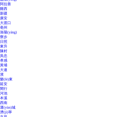
阿拉善
雞西
新疆
廣安
大渡口
亳州
洛陽(yáng)
寮步
日照
東升
陳村
吳忠
孝感
黃埔
大連
濱
樂(lè)東
延安
閔行
河池
本溪
西南
運(yùn)城
濟(jì)寧
文昌