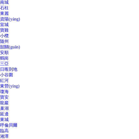
南城
石柱
東麗
資陽(yáng)
宣城
寶雞
小欖
隨州
韶關(guān)
安順
鶴崗
三亞
日喀則地
小谷圍
紅河
東營(yíng)
瓊海
寶安
龍巖
巢湖
延邊
東城
呼倫貝爾
臨高
湘潭