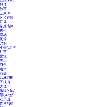
沈陽(yáng)
怒江
陜西
云東海
阿拉善盟
江津
福建省漳
撫州
荷城
阿壩
光明
七臺(tái)河
江西
麗江
秀山
百色
惠州
拉薩
錫林郭勒
五桂山
大理
揭陽(yáng)
陽(yáng)江
石景山
巴音郭楞