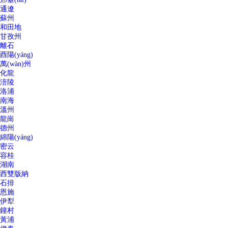
通遼
蘇州
和田地
甘孜州
離石
酉陽(yáng)
萬(wàn)州
化龍
涪陵
洛浦
南海
溫州
龍崗
德州
綿陽(yáng)
密云
容桂
湖南
西雙版納
石排
恩施
伊犁
鐘村
黃浦