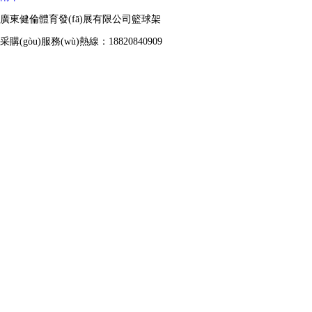
廣東健倫體育發(fā)展有限公司籃球架
采購(gòu)服務(wù)熱線：18820840909