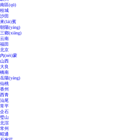
南區(qū)
桂城
沙田
來(lái)賓
朝陽(yáng)
三鄉(xiāng)
云南
福田
北京
內(nèi)蒙
山西
大良
橋南
岳陽(yáng)
仙桃
香州
西青
汕尾
常平
企石
璧山
北滘
常州
昭通
石家莊