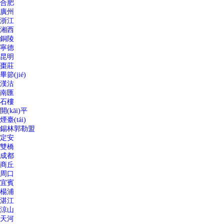
合肥
廣州
浙江
湘西
銅陵
寧德
昆明
棗莊
畢節(jié)
漢沽
南匯
石樓
開(kāi)平
煙臺(tái)
錫林郭勒盟
定安
雙橋
成都
商丘
周口
宜賓
楊浦
湛江
涼山
天河