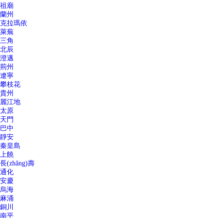
祖廟
蘭州
克拉瑪依
萊蕪
三角
北辰
澄邁
荊州
遼寧
攀枝花
貴州
麗江地
太原
天門
巴中
靜安
秦皇島
上饒
長(zhǎng)壽
通化
安慶
烏海
麻涌
銅川
南平