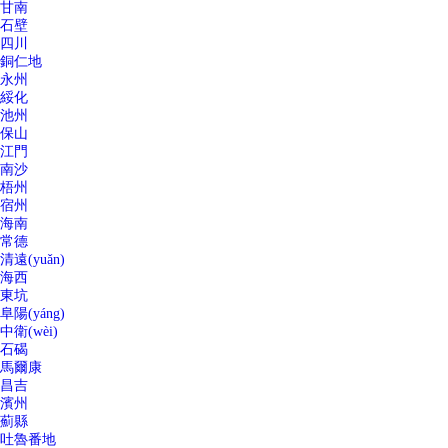
甘南
石壁
四川
銅仁地
永州
綏化
池州
保山
江門
南沙
梧州
宿州
海南
常德
清遠(yuǎn)
海西
東坑
阜陽(yáng)
中衛(wèi)
石碣
馬爾康
昌吉
濱州
薊縣
吐魯番地