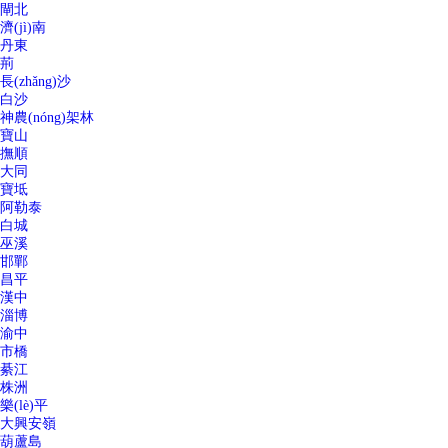
閘北
濟(jì)南
丹東
荊
長(zhǎng)沙
白沙
神農(nóng)架林
寶山
撫順
大同
寶坻
阿勒泰
白城
巫溪
邯鄲
昌平
漢中
淄博
渝中
市橋
綦江
株洲
樂(lè)平
大興安嶺
葫蘆島