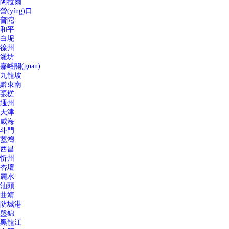
阿拉爾
營(yíng)口
普陀
和平
白坭
徐州
濰坊
嘉峪關(guān)
九龍坡
黔東南
張槎
通州
天津
威海
斗門
荔灣
西昌
忻州
杏壇
麗水
汕頭
曲靖
防城港
盤錦
黑龍江