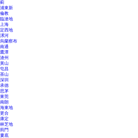
薊
浦東新
倫教
臨滄地
上海
定西地
漯河
烏蘭察布
南通
鷹潭
滄州
黃山
屯昌
茶山
深圳
承德
思茅
東莞
南朗
海東地
更合
康定
林芝地
荊門
婁底