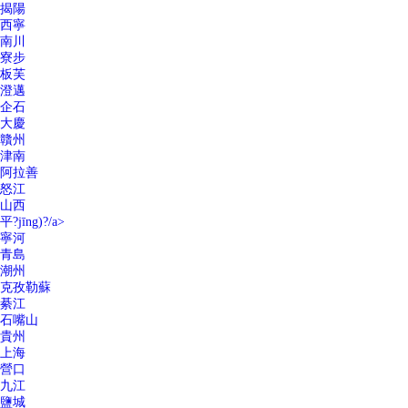
揭陽
西寧
南川
寮步
板芙
澄邁
企石
大慶
贛州
津南
阿拉善
怒江
山西
平?jīng)?/a>
寧河
青島
潮州
克孜勒蘇
綦江
石嘴山
貴州
上海
營口
九江
鹽城