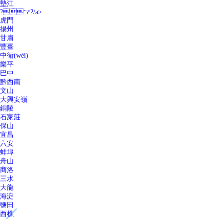
墊江
?？?/a>
虎門
揚州
甘肅
豐臺
中衛(wèi)
樂平
巴中
黔西南
文山
大興安嶺
銅陵
石家莊
保山
宜昌
六安
蚌埠
舟山
商洛
三水
大龍
海淀
鹽田
西樵