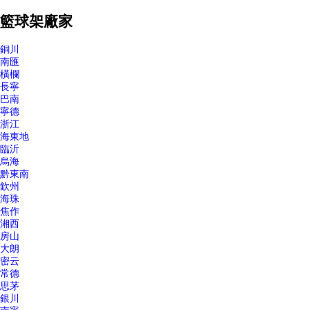
籃球架廠家
銅川
南匯
橫欄
長寧
巴南
寧德
浙江
海東地
臨沂
烏海
黔東南
欽州
海珠
焦作
湘西
房山
大朗
密云
常德
思茅
銀川