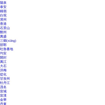
陽泉
泰安
鐵嶺
白坭
濱州
香港
石景山
鄭州
萬盛
三鄉(xiāng)
邯鄲
吐魯番地
均安
開封
萬江
大石
洪梅
從化
甘孜州
牡丹江
茂名
宣城
宣漢
金華
丹東