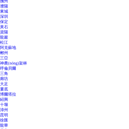
撫州
濮陽
東城
深圳
保定
黃石
資陽
龍巖
松江
阿克蘇地
郴州
三亞
神農(nóng)架林
呼倫貝爾
三角
廊坊
大足
婁底
博爾塔拉
紹興
十堰
漳州
昆明
徐匯
龍華