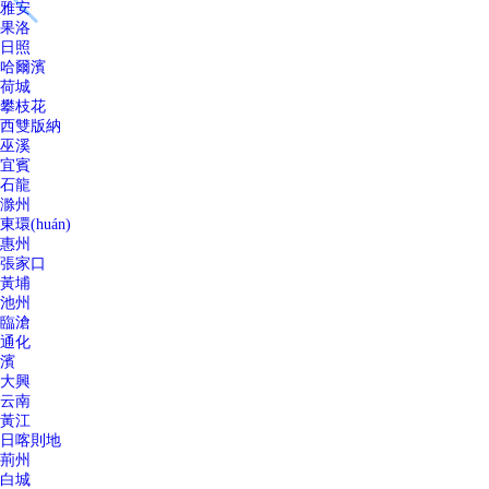
雅安
果洛
日照
哈爾濱
荷城
攀枝花
西雙版納
巫溪
宜賓
石龍
滁州
東環(huán)
惠州
張家口
黃埔
池州
臨滄
通化
濱
大興
云南
黃江
日喀則地
荊州
白城