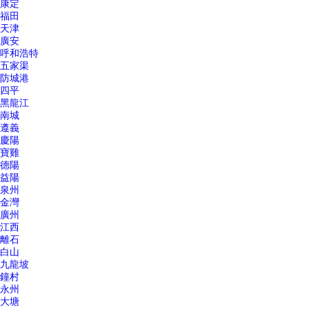
康定
福田
天津
廣安
呼和浩特
五家渠
防城港
四平
黑龍江
南城
遵義
慶陽
寶雞
德陽
益陽
泉州
金灣
廣州
江西
離石
白山
九龍坡
鐘村
永州
大塘