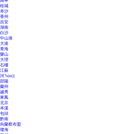
南寧
桂城
阜沙
香州
吉安
湖南
白沙
中山港
大港
青海
樂山
大理
石樓
江蘇
河?xùn)|
邵陽
蘭州
越秀
東鳳
北京
本溪
包頭
黔南
烏蘭察布盟
瓊海