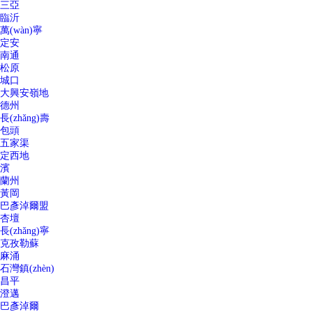
三亞
臨沂
萬(wàn)寧
定安
南通
松原
城口
大興安嶺地
德州
長(zhǎng)壽
包頭
五家渠
定西地
濱
蘭州
黃岡
巴彥淖爾盟
杏壇
長(zhǎng)寧
克孜勒蘇
麻涌
石灣鎮(zhèn)
昌平
澄邁
巴彥淖爾