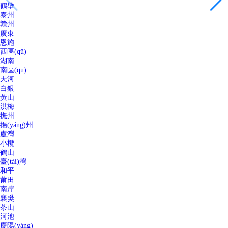
鶴壁
泰州
贛州
廣東
恩施
西區(qū)
湖南
南區(qū)
天河
白銀
黃山
洪梅
撫州
揚(yáng)州
盧灣
小欖
鶴山
臺(tái)灣
和平
莆田
南岸
襄樊
茶山
河池
慶陽(yáng)