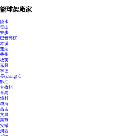
籃球架廠家
陵水
璧山
寮步
巴音郭楞
本溪
蕪湖
香州
板芙
嘉興
寧德
長(zhǎng)安
黔江
甘孜州
番禺
鐘村
瓊海
昌吉
文昌
萊蕪
安徽
河西