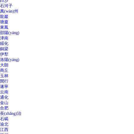
白沙
石河子
萬(wàn)州
龍巖
塘廈
東鳳
邵陽(yáng)
津南
綏化
銅梁
伊犁
洛陽(yáng)
大朗
商丘
玉林
閔行
遂寧
云南
通化
金山
合肥
長(zhǎng)治
石碣
渝北
江西