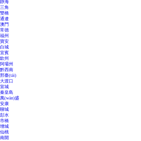
靜海
三角
雙橋
通遼
澳門
常德
福州
寶安
白城
宜賓
欽州
阿壩州
黔西南
邢臺(tái)
大渡口
宣城
秦皇島
萬(wàn)盛
安康
聊城
彭水
市橋
增城
仙桃
南開