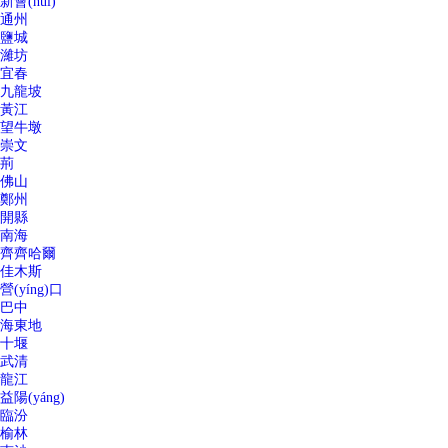
新會(huì)
通州
鹽城
濰坊
宜春
九龍坡
黃江
望牛墩
崇文
荊
佛山
鄭州
開縣
南海
齊齊哈爾
佳木斯
營(yíng)口
巴中
海東地
十堰
武清
龍江
益陽(yáng)
臨汾
榆林