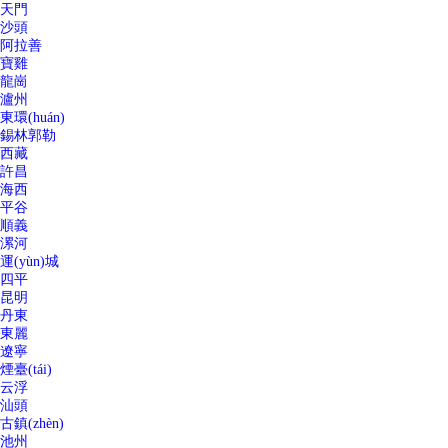
天門
沙頭
阿拉善
寶雞
龍崗
瀘州
東環(huán)
錫林郭勒
西藏
許昌
海西
平谷
順義
漯河
運(yùn)城
四平
昆明
丹東
東麗
遼寧
煙臺(tái)
云浮
汕頭
古鎮(zhèn)
池州