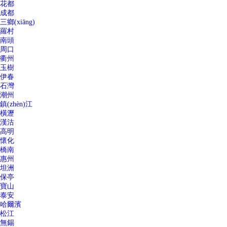
花都
成都
三鄉(xiāng)
羅村
南頭
周口
衢州
玉樹
伊春
石灣
潮州
鎮(zhèn)江
橫瀝
漢沽
高明
懷化
橋南
惠州
坦洲
保亭
寶山
泰安
哈爾濱
松江
無錫