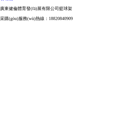
廣東健倫體育發(fā)展有限公司籃球架
采購(gòu)服務(wù)熱線：18820840909