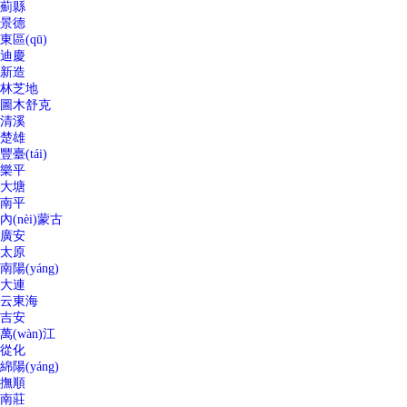
薊縣
景德
東區(qū)
迪慶
新造
林芝地
圖木舒克
清溪
楚雄
豐臺(tái)
樂平
大塘
南平
內(nèi)蒙古
廣安
太原
南陽(yáng)
大連
云東海
吉安
萬(wàn)江
從化
綿陽(yáng)
撫順
南莊