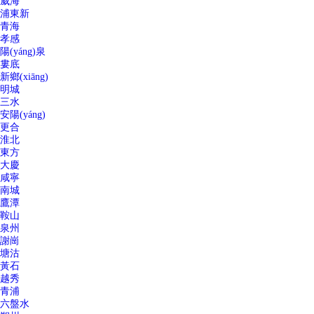
威海
浦東新
青海
孝感
陽(yáng)泉
婁底
新鄉(xiāng)
明城
三水
安陽(yáng)
更合
淮北
東方
大慶
咸寧
南城
鷹潭
鞍山
泉州
謝崗
塘沽
黃石
越秀
青浦
六盤水