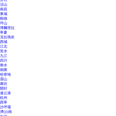
涼山
南昌
東城
順德
坪山
博爾塔拉
寧夏
克拉瑪依
西城
江北
里水
九江
四川
衡水
南匯
哈密地
眉山
廊坊
開封
連云港
杭州
西寧
沙坪壩
濟(jì)南