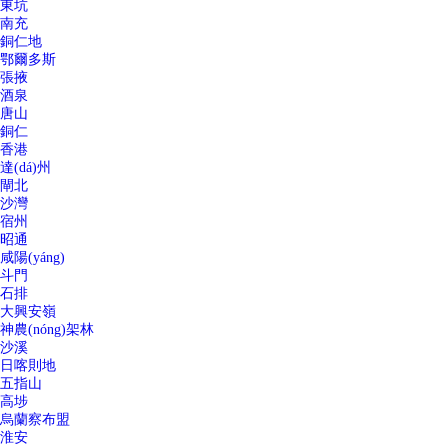
東坑
南充
銅仁地
鄂爾多斯
張掖
酒泉
唐山
銅仁
香港
達(dá)州
閘北
沙灣
宿州
昭通
咸陽(yáng)
斗門
石排
大興安嶺
神農(nóng)架林
沙溪
日喀則地
五指山
高埗
烏蘭察布盟
淮安