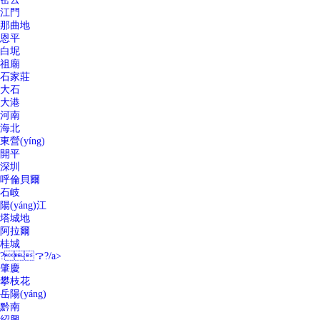
江門
那曲地
恩平
白坭
祖廟
石家莊
大石
大港
河南
海北
東營(yíng)
開平
深圳
呼倫貝爾
石岐
陽(yáng)江
塔城地
阿拉爾
桂城
?？?/a>
肇慶
攀枝花
岳陽(yáng)
黔南
紹興