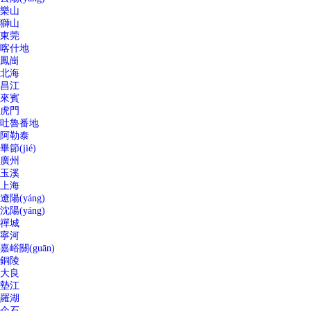
樂山
獅山
東莞
喀什地
鳳崗
北海
昌江
來賓
虎門
吐魯番地
阿勒泰
畢節(jié)
廣州
玉溪
上海
遼陽(yáng)
沈陽(yáng)
禪城
寧河
嘉峪關(guān)
銅陵
大良
墊江
羅湖
企石