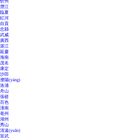
忻州
潛江
臨夏
紅河
自貢
忠縣
武威
廣西
湛江
延慶
海南
茂名
康定
沙田
濮陽(yáng)
洛浦
舟山
張槎
百色
潼南
亳州
湖州
秀山
清遠(yuǎn)
宣武