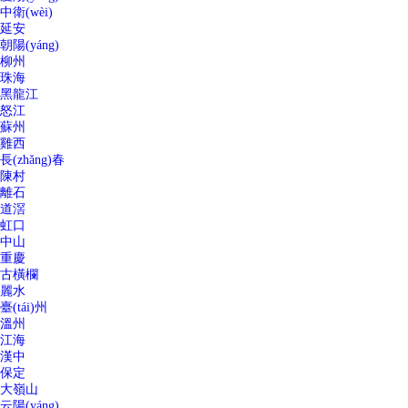
中衛(wèi)
延安
朝陽(yáng)
柳州
珠海
黑龍江
怒江
蘇州
雞西
長(zhǎng)春
陳村
離石
道滘
虹口
中山
重慶
古橫欄
麗水
臺(tái)州
溫州
江海
漢中
保定
大嶺山
云陽(yáng)