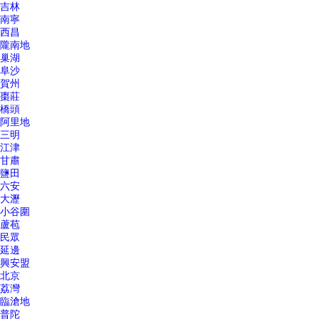
吉林
南寧
西昌
隴南地
巢湖
阜沙
賀州
棗莊
橋頭
阿里地
三明
江津
甘肅
鹽田
六安
大瀝
小谷圍
蘆苞
民眾
延邊
興安盟
北京
荔灣
臨滄地
普陀