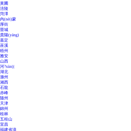
黃圃
涪陵
菏澤
內(nèi)蒙
厚街
晉城
貴陽(yáng)
嘉定
巫溪
梧州
雅安
山西
河?xùn)|
湖北
滁州
湘西
石龍
赤峰
隨州
天津
錦州
桂林
五桂山
宜昌
福建省漳