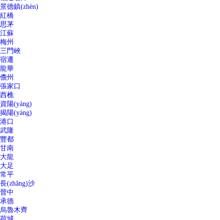
景德鎮(zhèn)
紅橋
思茅
江蘇
梅州
三門峽
宿遷
龍華
儋州
張家口
西樵
資陽(yáng)
揭陽(yáng)
港口
武隆
豐都
甘南
大龍
大足
常平
長(zhǎng)沙
晉中
承德
烏魯木齊
荷城