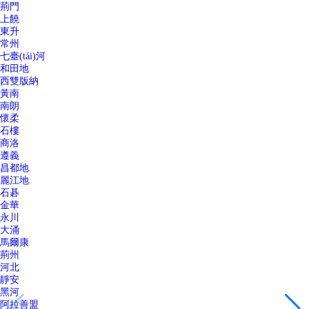
荊門
上饒
東升
常州
七臺(tái)河
和田地
西雙版納
黃南
南朗
懷柔
石樓
商洛
遵義
昌都地
麗江地
石碁
金華
永川
大涌
馬爾康
荊州
河北
靜安
黑河
阿拉善盟