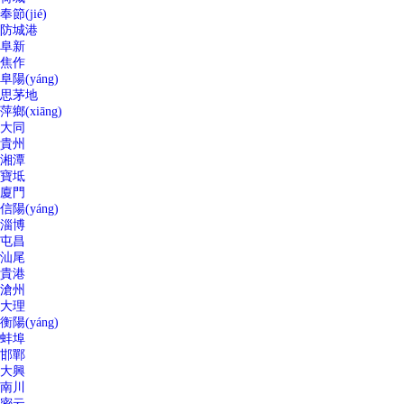
奉節(jié)
防城港
阜新
焦作
阜陽(yáng)
思茅地
萍鄉(xiāng)
大同
貴州
湘潭
寶坻
廈門
信陽(yáng)
淄博
屯昌
汕尾
貴港
滄州
大理
衡陽(yáng)
蚌埠
邯鄲
大興
南川
密云