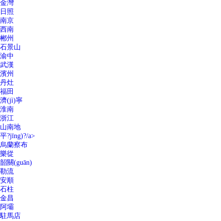
金灣
日照
南京
西南
郴州
石景山
渝中
武漢
濱州
丹灶
福田
濟(jì)寧
淮南
浙江
山南地
平?jīng)?/a>
烏蘭察布
樂從
韶關(guān)
勒流
安順
石柱
金昌
阿壩
駐馬店