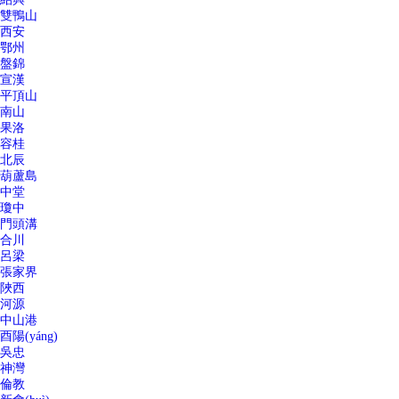
雙鴨山
西安
鄂州
盤錦
宣漢
平頂山
南山
果洛
容桂
北辰
葫蘆島
中堂
瓊中
門頭溝
合川
呂梁
張家界
陜西
河源
中山港
酉陽(yáng)
吳忠
神灣
倫教