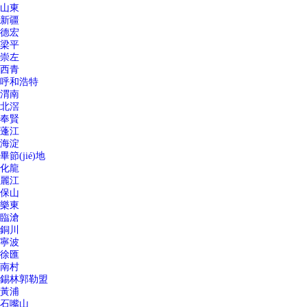
山東
新疆
德宏
梁平
崇左
西青
呼和浩特
渭南
北滘
奉賢
蓬江
海淀
畢節(jié)地
化龍
麗江
保山
樂東
臨滄
銅川
寧波
徐匯
南村
錫林郭勒盟
黃浦
石嘴山