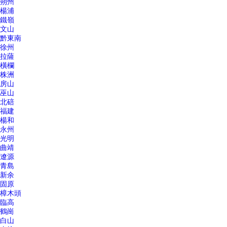
朔州
楊浦
鐵嶺
文山
黔東南
徐州
拉薩
橫欄
株洲
房山
巫山
北碚
福建
楊和
永州
光明
曲靖
遼源
青島
新余
固原
樟木頭
臨高
鶴崗
白山