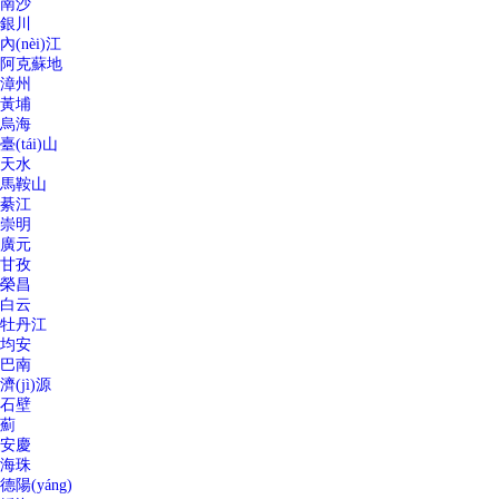
南沙
銀川
內(nèi)江
阿克蘇地
漳州
黃埔
烏海
臺(tái)山
天水
馬鞍山
綦江
崇明
廣元
甘孜
榮昌
白云
牡丹江
均安
巴南
濟(jì)源
石壁
薊
安慶
海珠
德陽(yáng)